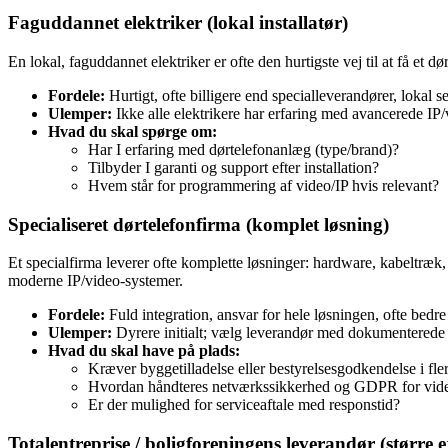
Faguddannet elektriker (lokal installatør)
En lokal, faguddannet elektriker er ofte den hurtigste vej til at få et d
Fordele:
Hurtigt, ofte billigere end specialleverandører, lokal
Ulemper:
Ikke alle elektrikere har erfaring med avancerede IP
Hvad du skal spørge om:
Har I erfaring med dørtelefonanlæg (type/brand)?
Tilbyder I garanti og support efter installation?
Hvem står for programmering af video/IP hvis relevant?
Specialiseret dørtelefonfirma (komplet løsning)
Et specialfirma leverer ofte komplette løsninger: hardware, kabeltræk,
moderne IP/video‑systemer.
Fordele:
Fuld integration, ansvar for hele løsningen, ofte bedre
Ulemper:
Dyrere initialt; vælg leverandør med dokumenterede 
Hvad du skal have på plads:
Kræver byggetilladelse eller bestyrelsesgodkendelse i fle
Hvordan håndteres netværkssikkerhed og GDPR for vide
Er der mulighed for serviceaftale med responstid?
Totalentreprise / boligforeningens leverandør (større