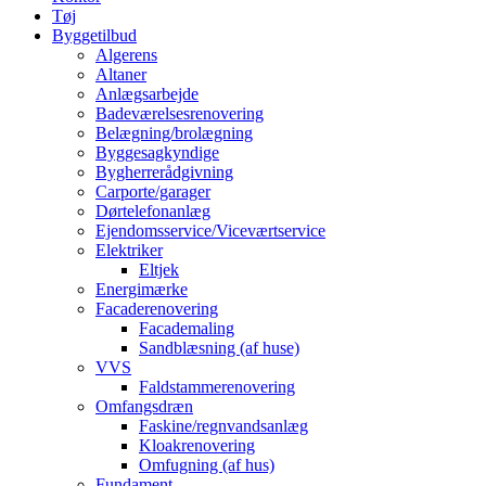
Tøj
Byggetilbud
Algerens
Altaner
Anlægsarbejde
Badeværelsesrenovering
Belægning/brolægning
Byggesagkyndige
Bygherrerådgivning
Carporte/garager
Dørtelefonanlæg
Ejendomsservice/Viceværtservice
Elektriker
Eltjek
Energimærke
Facaderenovering
Facademaling
Sandblæsning (af huse)
VVS
Faldstammerenovering
Omfangsdræn
Faskine/regnvandsanlæg
Kloakrenovering
Omfugning (af hus)
Fundament