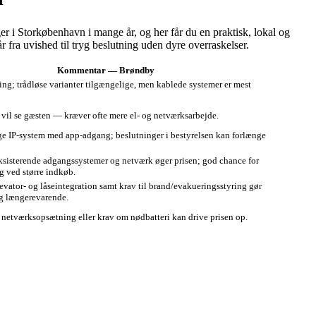
ger i Storkøbenhavn i mange år, og her får du en praktisk, lokal og
r fra uvished til tryg beslutning uden dyre overraskelser.
Kommentar — Brøndby
ning; trådløse varianter tilgængelige, men kablede systemer er mest
 vil se gæsten — kræver ofte mere el- og netværksarbejde.
lge IP-system med app-adgang; beslutninger i bestyrelsen kan forlænge
ksisterende adgangssystemer og netværk øger prisen; god chance for
ig ved større indkøb.
evator- og låseintegration samt krav til brand/evakueringsstyring gør
og længerevarende.
netværksopsætning eller krav om nødbatteri kan drive prisen op.