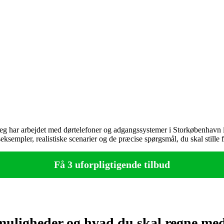
 Jeg har arbejdet med dørtelefoner og adgangssystemer i Storkøbenhavn 
eksempler, realistiske scenarier og de præcise spørgsmål, du skal stille 
Få 3 uforpligtigende tilbud
muligheder og hvad du skal regne me