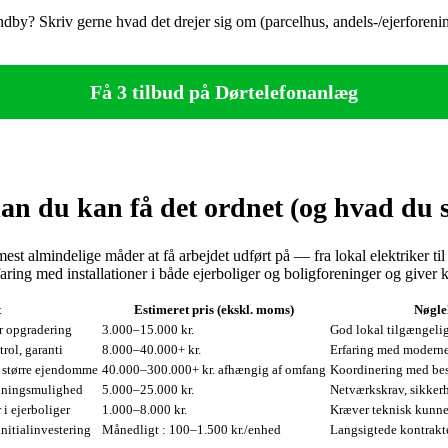
Brøndby? Skriv gerne hvad det drejer sig om (parcelhus, andels-/ejerforen
Få 3 tilbud på Dørtelefonanlæg
n du kan få det ordnet (og hvad du s
 almindelige måder at få arbejdet udført på — fra lokal elektriker til 
ing med installationer i både ejerboliger og boligforeninger og giver k
t
Estimeret pris (ekskl. moms)
Nøgle
er opgradering
3.000–15.000 kr.
God lokal tilgængelig
rol, garanti
8.000–40.000+ kr.
Erfaring med moderne 
 i større ejendomme
40.000–300.000+ kr. afhængig af omfang
Koordinering med bes
åbningsmulighed
5.000–25.000 kr.
Netværkskrav, sikke
 i ejerboliger
1.000–8.000 kr.
Kræver teknisk kunne
nitialinvestering
Månedligt : 100–1.500 kr./enhed
Langsigtede kontrakt