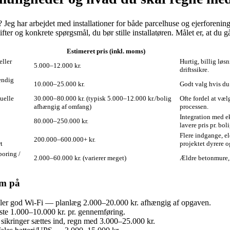
? Jeg har arbejdet med installationer for både parcelhuse og ejerforenin
ter og konkrete spørgsmål, du bør stille installatøren. Målet er, at du gå
Estimeret pris (inkl. moms)
eller
Hurtig, billig løs
5.000–12.000 kr.
driftssikre.
endig
10.000–25.000 kr.
Godt valg hvis du
uelle
30.000–80.000 kr. (typisk 5.000–12.000 kr./bolig
Ofte fordel at væ
afhængig af omfang)
processen.
Integration med e
80.000–250.000 kr.
lavere pris pr. bol
Flere indgange, el
200.000–600.000+ kr.
t
projektet dyrere 
boring /
2.000–60.000 kr. (varierer meget)
Ældre betonmure, 
om på
eller god Wi‑Fi — planlæg 2.000–20.000 kr. afhængig af opgaven.
ste 1.000–10.000 kr. pr. gennemføring.
 sikringer sættes ind, regn med 3.000–25.000 kr.