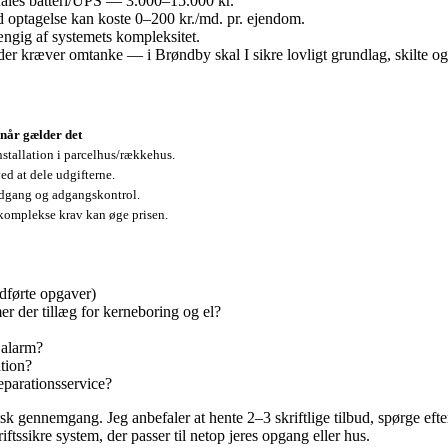
fales batteri/UPS — 3.000–15.000 kr.
d optagelse kan koste 0–200 kr./md. pr. ejendom.
ngig af systemets kompleksitet.
 kræver omtanke — i Brøndby skal I sikre lovligt grundlag, skilte og ev
når gælder det
nstallation i parcelhus/rækkehus.
ed at dele udgifterne.
dgang og adgangskontrol.
 komplekse krav kan øge prisen.
udførte opgaver)
er der tillæg for kerneboring og el?
 alarm?
tion?
reparationsservice?
sisk gennemgang. Jeg anbefaler at hente 2–3 skriftlige tilbud, spørge efter
ftssikre system, der passer til netop jeres opgang eller hus.