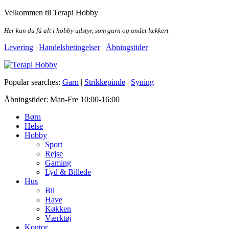
Skip
Velkommen til Terapi Hobby
to
the
Her kan du få alt i hobby udstyr, som garn og andet lækkert
content
Levering
|
Handelsbetingelser
|
Åbningstider
Terapi Hobby
Popular searches:
Garn
|
Strikkepinde
|
Syning
Åbningstider: Man-Fre 10:00-16:00
Børn
Helse
Hobby
Sport
Rejse
Gaming
Lyd & Billede
Hus
Bil
Have
Køkken
Værktøj
Kontor