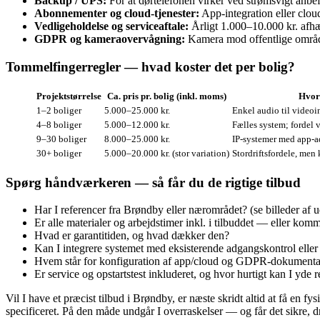
Backup / UPS:
For at dørtelefonen virker ved strømsvigt anbe
Abonnementer og cloud‑tjenester:
App‑integration eller clou
Vedligeholdelse og serviceaftale:
Årligt 1.000–10.000 kr. afhæ
GDPR og kameraovervågning:
Kamera mod offentlige områder
Tommelfingerregler — hvad koster det per bolig?
Projektstørrelse
Ca. pris pr. bolig (inkl. moms)
Hvor
1–2 boliger
5.000–25.000 kr.
Enkel audio til videoi
4–8 boliger
5.000–12.000 kr.
Fælles system; fordel v
9–30 boliger
8.000–25.000 kr.
IP-systemer med app-a
30+ boliger
5.000–20.000 kr. (stor variation)
Stordriftsfordele, men
Spørg håndværkeren — så får du de rigtige tilbud
Har I referencer fra Brøndby eller nærområdet? (se billeder af 
Er alle materialer og arbejdstimer inkl. i tilbuddet — eller komm
Hvad er garantitiden, og hvad dækker den?
Kan I integrere systemet med eksisterende adgangskontrol eller
Hvem står for konfiguration af app/cloud og GDPR‑dokumenta
Er service og opstartstest inkluderet, og hvor hurtigt kan I yde 
Vil I have et præcist tilbud i Brøndby, er næste skridt altid at få en fy
specificeret. På den måde undgår I overraskelser — og får det sikre, dri