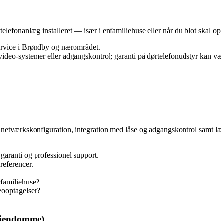
ørtelefonanlæg installeret — især i enfamiliehuse eller når du blot skal o
 service i Brøndby og nærområdet.
/video‑systemer eller adgangskontrol; garanti på dørtelefonudstyr kan v
 netværkskonfiguration, integration med låse og adgangskontrol samt læng
 garanti og professionel support.
referencer.
rfamiliehuse?
ooptagelser?
 ejendomme)