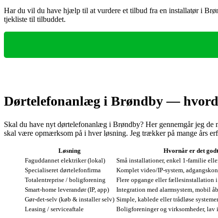
Har du vil du have hjælp til at vurdere et tilbud fra en installatør i 
tjekliste til tilbuddet.
Dørtelefonanlæg i Brøndby — hvorda
Skal du have nyt dørtelefonanlæg i Brøndby? Her gennemgår jeg de mest
skal være opmærksom på i hver løsning. Jeg trækker på mange års erfar
Løsning
Hvornår er det god
Faguddannet elektriker (lokal)
Små installationer, enkel 1‑familie ell
Specialiseret dørtelefonfirma
Komplet video/IP‑system, adgangskont
Totalentreprise / boligforening
Flere opgange eller fællesinstallation
Smart‑home leverandør (IP, app)
Integration med alarmsystem, mobil 
Gør‑det‑selv (køb & installer selv)
Simple, kablede eller trådløse systemer
Leasing / serviceaftale
Boligforeninger og virksomheder, lav i