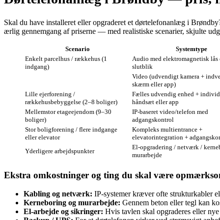
Skal du have installeret eller opgraderet et dørtelefonanlæg i Brøndby
ærlig gennemgang af priserne — med realistiske scenarier, skjulte udgif
Scenario
Systemtype
Enkelt parcelhus / rækkehus (1
Audio med elektromagnetisk lås 
indgang)
slutblik
Video (udvendigt kamera + indv
skærm eller app)
Lille ejerforening /
Fælles udvendig enhed + individ
rækkehusbebyggelse (2–8 boliger)
håndsæt eller app
Mellemstor etageejendom (9–30
IP-baseret video/telefon med
boliger)
adgangskontrol
Stor boligforening / flere indgange
Kompleks multientrance +
eller elevator
elevatorintegration + adgangskor
El-opgradering / netværk / kerne
Yderligere arbejdspunkter
murarbejde
Ekstra omkostninger og ting du skal være opmærks
Kabling og netværk:
IP-systemer kræver ofte strukturkabler 
Kerneboring og murarbejde:
Gennem beton eller tegl kan ko
El‑arbejde og sikringer:
Hvis tavlen skal opgraderes eller nye