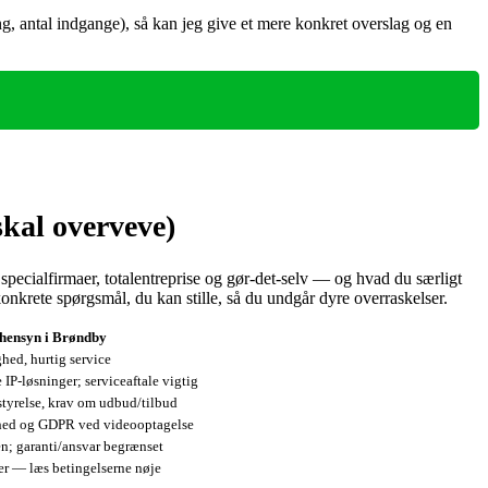
ing, antal indgange), så kan jeg give et mere konkret overslag og en
kal overveve)
specialfirmaer, totalentreprise og gør‑det‑selv — og hvad du særligt
onkrete spørgsmål, du kan stille, så du undgår dyre overraskelser.
hensyn i Brøndby
hed, hurtig service
IP‑løsninger; serviceaftale vigtig
tyrelse, krav om udbud/tilbud
rhed og GDPR ved videooptagelse
n; garanti/ansvar begrænset
er — læs betingelserne nøje