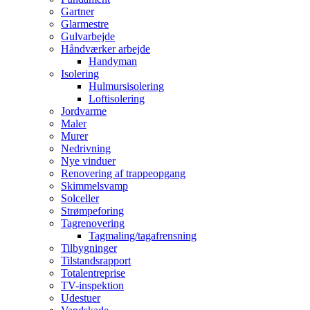
Gartner
Glarmestre
Gulvarbejde
Håndværker arbejde
Handyman
Isolering
Hulmursisolering
Loftisolering
Jordvarme
Maler
Murer
Nedrivning
Nye vinduer
Renovering af trappeopgang
Skimmelsvamp
Solceller
Strømpeforing
Tagrenovering
Tagmaling/tagafrensning
Tilbygninger
Tilstandsrapport
Totalentreprise
TV-inspektion
Udestuer