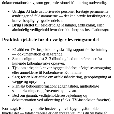
dokumentationskrav, som gør professionel håndtering nødvendig.
Undgå:
At lade uautoriserede personer foretage permanente
ændringer på faldstammerne — det kan bryde forsikringer og
kræve lovpligtige godkendelser.
Brug i stedet til:
Midlertidige løsninger, afdækning, eller
almindelig vedligehold hvor der ikke berøres installationsrør.
Praktisk tjekliste før du vælger leveringsmodel
Få altid en TV‑inspektion og skriftlig rapport før beslutning
— dokumentation er afgørende.
Sammenlign mindst 2–3 tilbud og bed om referencer fra
lignende københavnske opgaver.
Tjek om arbejdet kræver byggetilladelse, afvigelsesansøgning
eller anmeldelse til Københavns Kommune.
Sørg for en klar aftale om affaldshåndtering, genopbygning af
vægge og oprydning.
Planlæg beboerinformation: adgangstider, midlertidige
sanitærløsninger og forventet støjniveau.
Bed om garanti, vedligeholdelsesvejledning og
dokumentation ved aflevering (f.eks. TV‑inspektion før/efter).
Kort sagt: Relining er ofte førstevalg, hvis bygningsforholdene
tillader det — totalentreprise er den trygge vej, hvis du vil have ét