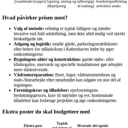
(vandskade/stopper)
lapning, tørring og
(afhængigt
forsikringsafklaring
afhjælpning
af omfang)
anbefales straks.
Hvad påvirker prisen mest?
Valg af metode:
relining er typisk billigere og mindre
invasive end fuld udskiftning, men ikke altid mulig ved stærkt
beskadigede rør.
Adgang og logistik:
smalle gårde, parkeringsrestriktioner
eller behov for stillads/kran i Københavns indre by øger
omkostningerne.
Bygningens alder og konstruktion:
gamle støbe- eller
klinkegulve, murværk og specielle installationer gør arbejdet
mere tidskrævende.
Vådrumsreparation:
fliser, fuger, vådrumsmembran og
male-/listearbejde efter rørarbejdet kan udgøre en stor del af
regningen.
Foreningskrav og tilladelser:
ejerforeningens
beslutningsproces, krav til støj/tider og evt. kommunale
tilladelser kan forlænge projektet og øge omkostningerne.
Ekstra poster du skal budgettere med
Typisk
Ekstra post
Hvornår det opstår
prisinterval