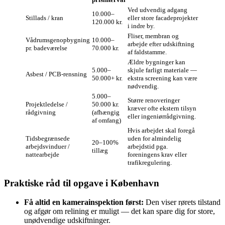
Ved udvendig adgang
10.000–
Stillads / kran
eller store facadeprojekter
120.000 kr.
i indre by.
Fliser, membran og
Vådrumsgenopbygning
10.000–
arbejde efter udskiftning
pr. badeværelse
70.000 kr.
af faldstamme.
Ældre bygninger kan
5.000–
skjule farligt materiale —
Asbest / PCB-rensning
50.000+ kr.
ekstra screening kan være
nødvendig.
5.000–
Større renoveringer
Projektledelse /
50.000 kr.
kræver ofte ekstern tilsyn
rådgivning
(afhængig
eller ingeniørrådgivning.
af omfang)
Hvis arbejdet skal foregå
Tidsbegrænsede
uden for almindelig
20–100%
arbejdsvinduer /
arbejdstid pga.
tillæg
nattearbejde
foreningens krav eller
trafikregulering.
Praktiske råd til opgave i København
Få altid en kamerainspektion først:
Den viser rørets tilstand
og afgør om relining er muligt — det kan spare dig for store,
unødvendige udskiftninger.