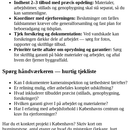
Indhent 2–3 tilbud med præcis opdeling:
Materialer,
arbejdstimer, stillads og genopbygning skal stå separat, så du
kan sammenligne.
Koordiner med ejerforeningen:
Beslutninger om fælles
faldstammer kræver ofte generalforsamling og fast plan for
beboeradgang og tidsplan.
Tjek forsikring og dokumentation:
Ved vandskade kan
forsikringen dække dele af arbejdet — sørg for fotos,
rapporter og skriftlige tilbud.
Prioritér tætte aftaler om oprydning og garantier:
Sørg
for skriftlig garanti på både materialer og arbejder, og aftal
hvem der fjerner byggeaffald.
Spørg håndværkeren — hurtig tjekliste
Kan I dokumentere kamerainspektion og tæthedstest før/efter?
Er relining mulig, eller anbefales komplet udskiftning?
Hvad inkluderer tilbuddet præcist (stillads, genopbygning,
forsikringer)?
Hvilken garanti giver I på arbejdet og materialerne?
Har I erfaring med arbejdsforhold i Københavns centrum og
krav fra ejerforeninger?
Har du et konkret projekt i København? Skriv kort om
bygningstype, antal etager og hvad du mistænker (lækage, lugt,