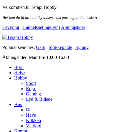
Skip
Velkommen til Terapi Hobby
to
the
Her kan du få alt i hobby udstyr, som garn og andet lækkert
content
Levering
|
Handelsbetingelser
|
Åbningstider
Terapi Hobby
Popular searches:
Garn
|
Strikkepinde
|
Syning
Åbningstider: Man-Fre 10:00-16:00
Børn
Helse
Hobby
Sport
Rejse
Gaming
Lyd & Billede
Hus
Bil
Have
Køkken
Værktøj
Kontor