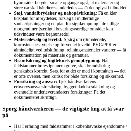
byområder betyder smalle opgange også, at materialer og
store rør skal håndteres anderledes — få det oplyst i tilbuddet.
Støj, vandafbrydelser og nabopåvirkning:
Få en klar
tidsplan for afbrydelser, forslag til midlertidige
sanitærløsninger og en plan for støjdæmpning i de tidlige
morgentimer (særligt i bevaringsværdige områder kan
tidsvinduer være begrænsede).
Materialevalg og levetid:
Spørg om rørmateriale,
korrosionsbeskyttelse og forventet levetid. PVC/PPR er
almindeligt ved udskiftning; relining-materialer varierer — få
dokumentation på materiale og garantier.
Brandsikring og fugtteknisk genopbygning:
Når
faldstammer bores igennem gulve, skal brandsikring
genskabes korrekt. Sørg for at det er med i kontrakten — det
er ofte overset, men kritisk for både forsikring og sikkerhed.
Forsikring og ansvar:
Tjek håndværkerens
erhvervsansvarsforsikring, byggetilladelsesdækning og
eventuelle underleverandørers forsikringer. Få det
dokumenteret skriftligt.
Spørg håndværkeren — de vigtigste ting at få svar
på
Har I erfaring med faldstammer i københavnske ejendomme /