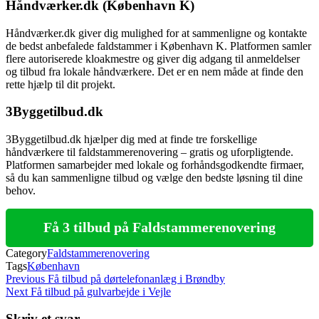
Håndværker.dk (København K)
Håndværker.dk giver dig mulighed for at sammenligne og kontakte
de bedst anbefalede faldstammer i København K. Platformen samler
flere autoriserede kloakmestre og giver dig adgang til anmeldelser
og tilbud fra lokale håndværkere. Det er en nem måde at finde den
rette hjælp til dit projekt.
3Byggetilbud.dk
3Byggetilbud.dk hjælper dig med at finde tre forskellige
håndværkere til faldstammerenovering – gratis og uforpligtende.
Platformen samarbejder med lokale og forhåndsgodkendte firmaer,
så du kan sammenligne tilbud og vælge den bedste løsning til dine
behov.
Få 3 tilbud på Faldstammerenovering
Category
Faldstammerenovering
Tags
København
Indlægsnavigation
Previous
Previous
Få tilbud på dørtelefonanlæg i Brøndby
Post
Next
Next
Få tilbud på gulvarbejde i Vejle
Post
Skriv et svar