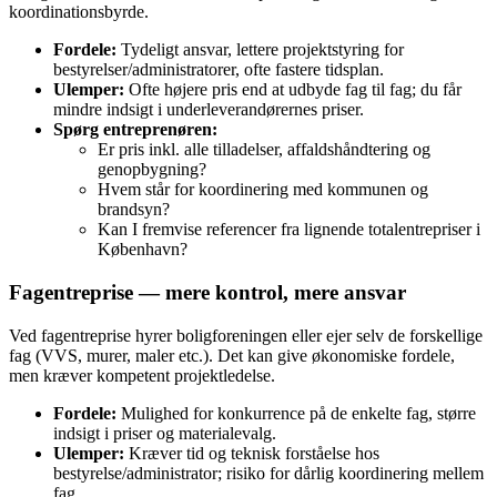
koordinationsbyrde.
Fordele:
Tydeligt ansvar, lettere projektstyring for
bestyrelser/administratorer, ofte fastere tidsplan.
Ulemper:
Ofte højere pris end at udbyde fag til fag; du får
mindre indsigt i underleverandørernes priser.
Spørg entreprenøren:
Er pris inkl. alle tilladelser, affaldshåndtering og
genopbygning?
Hvem står for koordinering med kommunen og
brandsyn?
Kan I fremvise referencer fra lignende totalentrepriser i
København?
Fagentreprise — mere kontrol, mere ansvar
Ved fagentreprise hyrer boligforeningen eller ejer selv de forskellige
fag (VVS, murer, maler etc.). Det kan give økonomiske fordele,
men kræver kompetent projektledelse.
Fordele:
Mulighed for konkurrence på de enkelte fag, større
indsigt i priser og materialevalg.
Ulemper:
Kræver tid og teknisk forståelse hos
bestyrelse/administrator; risiko for dårlig koordinering mellem
fag.