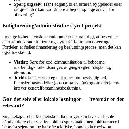
Spørg dig selv:
Har I adgang til en erfaren byggeleder eller
rådgiver, der kan koordinere arbejdet og tage ansvar for
aflevering?
Boligforening/administrator‑styret projekt
I mange københavnske ejendomme er det naturligt, at bestyrelse
eller administrator initierer og styrer faldstammerenoveringen.
Fordelen er fælles finansiering og beslutningsproces, men det kan
også trække ud.
Vigtigt:
Sørg for god kommunikation til beboerne:
midlertidige toiletløsninger, adgangsregler, tidsplan og
økonomi.
Juridisk:
Tjek vedtægter for beslutningsdygtighed,
finansieringsmodeller (opsparing vs. lån) og om arbejderne
kræver generalforsamlingsbeslutning.
Gør‑det‑selv eller lokale løsninger — hvornår er det
relevant?
Små lækager eller kosmetiske udbedringer kan laves af lokale
håndværkere eller vedligeholdelsespersonale, men faldstammer i
beboelsesejendomme har ofte tekniske, brandsikkerheds- og