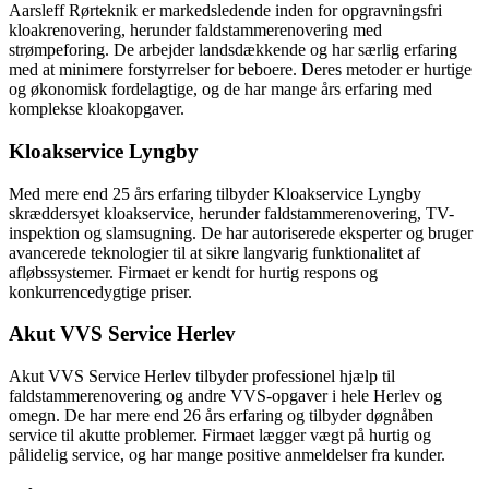
Aarsleff Rørteknik er markedsledende inden for opgravningsfri
kloakrenovering, herunder faldstammerenovering med
strømpeforing. De arbejder landsdækkende og har særlig erfaring
med at minimere forstyrrelser for beboere. Deres metoder er hurtige
og økonomisk fordelagtige, og de har mange års erfaring med
komplekse kloakopgaver.
Kloakservice Lyngby
Med mere end 25 års erfaring tilbyder Kloakservice Lyngby
skræddersyet kloakservice, herunder faldstammerenovering, TV-
inspektion og slamsugning. De har autoriserede eksperter og bruger
avancerede teknologier til at sikre langvarig funktionalitet af
afløbssystemer. Firmaet er kendt for hurtig respons og
konkurrencedygtige priser.
Akut VVS Service Herlev
Akut VVS Service Herlev tilbyder professionel hjælp til
faldstammerenovering og andre VVS-opgaver i hele Herlev og
omegn. De har mere end 26 års erfaring og tilbyder døgnåben
service til akutte problemer. Firmaet lægger vægt på hurtig og
pålidelig service, og har mange positive anmeldelser fra kunder.