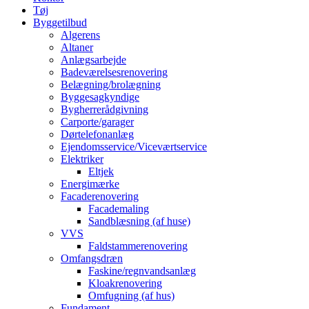
Tøj
Byggetilbud
Algerens
Altaner
Anlægsarbejde
Badeværelsesrenovering
Belægning/brolægning
Byggesagkyndige
Bygherrerådgivning
Carporte/garager
Dørtelefonanlæg
Ejendomsservice/Viceværtservice
Elektriker
Eltjek
Energimærke
Facaderenovering
Facademaling
Sandblæsning (af huse)
VVS
Faldstammerenovering
Omfangsdræn
Faskine/regnvandsanlæg
Kloakrenovering
Omfugning (af hus)
Fundament