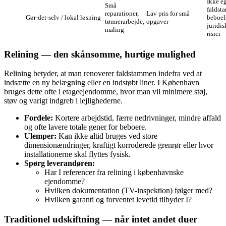
Ikke eg
Små
faldst
reparationer,
Lav pris for små
Gør‑det‑selv / lokal løsning
beboe
tømrerarbejde,
opgaver
juridis
maling
risici
Relining — den skånsomme, hurtige mulighed
Relining betyder, at man renoverer faldstammen indefra ved at
indsætte en ny belægning eller en indstøbt liner. I København
bruges dette ofte i etageejendomme, hvor man vil minimere støj,
støv og varigt indgreb i lejlighederne.
Fordele:
Kortere arbejdstid, færre nedrivninger, mindre affald
og ofte lavere totale gener for beboere.
Ulemper:
Kan ikke altid bruges ved store
dimensionændringer, kraftigt korroderede grenrør eller hvor
installationerne skal flyttes fysisk.
Spørg leverandøren:
Har I referencer fra relining i københavnske
ejendomme?
Hvilken dokumentation (TV-inspektion) følger med?
Hvilken garanti og forventet levetid tilbyder I?
Traditionel udskiftning — når intet andet duer