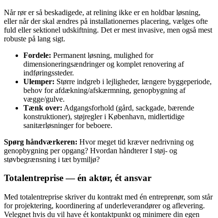
Når rør er så beskadigede, at relining ikke er en holdbar løsning,
eller når der skal ændres på installationernes placering, vælges ofte
fuld eller sektionel udskiftning. Det er mest invasive, men også mest
robuste på lang sigt.
Fordele:
Permanent løsning, mulighed for
dimensioneringsændringer og komplet renovering af
indføringssteder.
Ulemper:
Større indgreb i lejligheder, længere byggeperiode,
behov for afdækning/afskærmning, genopbygning af
vægge/gulve.
Tænk over:
Adgangsforhold (gård, sackgade, bærende
konstruktioner), støjregler i København, midlertidige
sanitærløsninger for beboere.
Spørg håndværkeren:
Hvor meget tid kræver nedrivning og
genopbygning per opgang? Hvordan håndterer I støj- og
støvbegrænsning i tæt bymiljø?
Totalentreprise — én aktør, ét ansvar
Med totalentreprise skriver du kontrakt med én entreprenør, som står
for projektering, koordinering af underleverandører og aflevering.
Velegnet hvis du vil have ét kontaktpunkt og minimere din egen