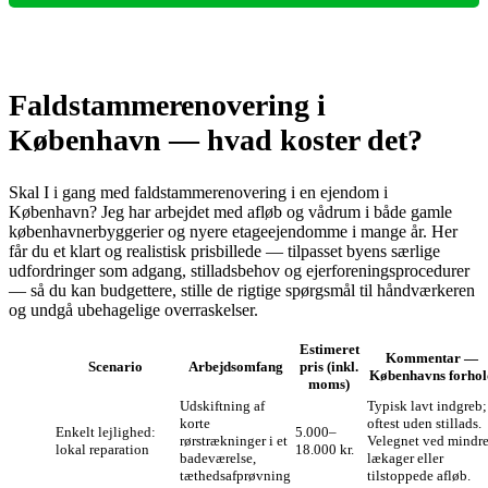
Faldstammerenovering i
København — hvad koster det?
Skal I i gang med faldstammerenovering i en ejendom i
København? Jeg har arbejdet med afløb og vådrum i både gamle
københavnerbyggerier og nyere etageejendomme i mange år. Her
får du et klart og realistisk prisbillede — tilpasset byens særlige
udfordringer som adgang, stilladsbehov og ejerforeningsprocedurer
— så du kan budgettere, stille de rigtige spørgsmål til håndværkeren
og undgå ubehagelige overraskelser.
Estimeret
Kommentar —
Scenario
Arbejdsomfang
pris (inkl.
Københavns forhol
moms)
Udskiftning af
Typisk lavt indgreb;
korte
oftest uden stillads.
Enkelt lejlighed:
5.000–
rørstrækninger i et
Velegnet ved mindr
lokal reparation
18.000 kr.
badeværelse,
lækager eller
tæthedsafprøvning
tilstoppede afløb.