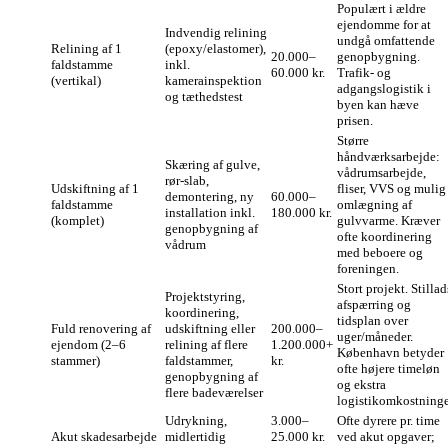
Populært i ældre
ejendomme for at
Indvendig relining
undgå omfattende
Relining af 1
(epoxy/elastomer),
20.000–
genopbygning.
faldstamme
inkl.
60.000 kr.
Trafik- og
(vertikal)
kamerainspektion
adgangslogistik i
og tæthedstest
byen kan hæve
prisen.
Større
håndværksarbejde:
Skæring af gulve,
vådrumsarbejde,
rør-slab,
Udskiftning af 1
fliser, VVS og mulig
demontering, ny
60.000–
faldstamme
omlægning af
installation inkl.
180.000 kr.
(komplet)
gulvvarme. Kræver
genopbygning af
ofte koordinering
vådrum
med beboere og
foreningen.
Stort projekt. Stillad
Projektstyring,
afspærring og
koordinering,
tidsplan over
Fuld renovering af
udskiftning eller
200.000–
uger/måneder.
ejendom (2–6
relining af flere
1.200.000+
København betyder
stammer)
faldstammer,
kr.
ofte højere timeløn
genopbygning af
og ekstra
flere badeværelser
logistikomkostninge
Udrykning,
3.000–
Ofte dyrere pr. time
Akut skadesarbejde
midlertidig
25.000 kr.
ved akut opgaver;