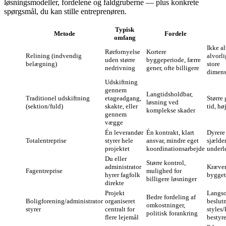
løsningsmodeller, fordelene og faldgruberne — plus konkrete
spørgsmål, du kan stille entreprenøren.
Typisk
Metode
Fordele
omfang
Ikke al
Rørfornyelse
Kortere
Relining (indvendig
alvorli
uden større
byggeperiode, færre
belægning)
store
nedrivning
gener, ofte billigere
dimens
Udskiftning
gennem
Langtidsholdbar,
Traditionel udskiftning
etageadgang,
Større 
løsning ved
(sektion/fuld)
skakte, eller
tid, hø
komplekse skader
gennem
vægge
Én leverandør
Én kontrakt, klart
Dyrere 
Totalentreprise
styrer hele
ansvar, mindre eget
sjælde
projektet
koordinationsarbejde
underl
Du eller
Større kontrol,
administrator
Kræver
Fagentreprise
mulighed for
hyrer fagfolk
bygget
billigere løsninger
direkte
Projekt
Langs
Bedre fordeling af
Boligforening/administrator
organiseret
beslut
omkostninger,
styrer
centralt for
styles/
politisk forankring
flere lejemål
bestyre