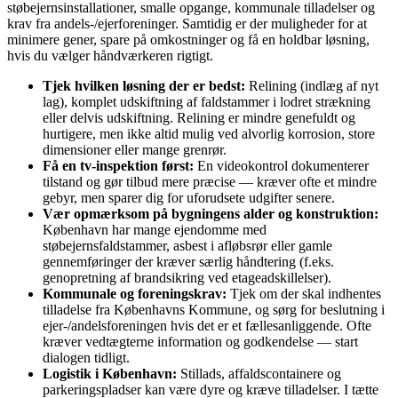
støbejernsinstallationer, smalle opgange, kommunale tilladelser og
krav fra andels-/ejerforeninger. Samtidig er der muligheder for at
minimere gener, spare på omkostninger og få en holdbar løsning,
hvis du vælger håndværkeren rigtigt.
Tjek hvilken løsning der er bedst:
Relining (indlæg af nyt
lag), komplet udskiftning af faldstammer i lodret strækning
eller delvis udskiftning. Relining er mindre genefuldt og
hurtigere, men ikke altid mulig ved alvorlig korrosion, store
dimensioner eller mange grenrør.
Få en tv‑inspektion først:
En videokontrol dokumenterer
tilstand og gør tilbud mere præcise — kræver ofte et mindre
gebyr, men sparer dig for uforudsete udgifter senere.
Vær opmærksom på bygningens alder og konstruktion:
København har mange ejendomme med
støbejernsfaldstammer, asbest i afløbsrør eller gamle
gennemføringer der kræver særlig håndtering (f.eks.
genopretning af brandsikring ved etageadskillelser).
Kommunale og foreningskrav:
Tjek om der skal indhentes
tilladelse fra Københavns Kommune, og sørg for beslutning i
ejer-/andelsforeningen hvis det er et fællesanliggende. Ofte
kræver vedtægterne information og godkendelse — start
dialogen tidligt.
Logistik i København:
Stillads, affaldscontainere og
parkeringspladser kan være dyre og kræve tilladelser. I tætte