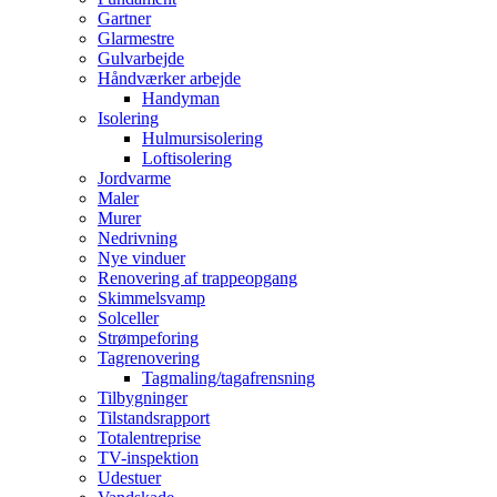
Gartner
Glarmestre
Gulvarbejde
Håndværker arbejde
Handyman
Isolering
Hulmursisolering
Loftisolering
Jordvarme
Maler
Murer
Nedrivning
Nye vinduer
Renovering af trappeopgang
Skimmelsvamp
Solceller
Strømpeforing
Tagrenovering
Tagmaling/tagafrensning
Tilbygninger
Tilstandsrapport
Totalentreprise
TV-inspektion
Udestuer