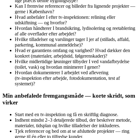
lige præcis denne bygningstype?
Kan I fremvise referencer og billeder fra lignende projekter —
gerne i København?
Hvad anbefaler I efter tv‑inspektionen: relining eller
udskiftning — og hvorfor?
Hvordan håndterer I brandsikring, lydisolering og reetablering
af alle overflader efter arbejdet?
Hvilke tilladelser og varslinger tager I jer af (stillads, affald,
parkering, kommunal anmeldelse)?
Hvad er garantiens omfang og varighed? Hvad dækker den
konkret (materialer, arbejdstid, følgerenskader)?
Hvilke midlertidige løsninger tilbyder I ved vandafbrydelse
(toilet, vask) og hvordan minimerer I gener?
Hvordan dokumenterer I arbejdet ved aflevering
(tv‑inspektion efter arbejde, fotodokumentation, test af
systemet)?
Min anbefalede fremgangsmåde — korte skridt, som
virker
Start med en tv‑inspektion og få en skriftlig diagnose.
Indhent mindst 2–3 detaljerede tilbud, der beskriver metode,
materialer, tidsplan og hvilke tilladelser der inkluderes.
Tjek referencer og bed om at se afsluttede projekter — ring
gerne til én eller to tilfredse kunder.