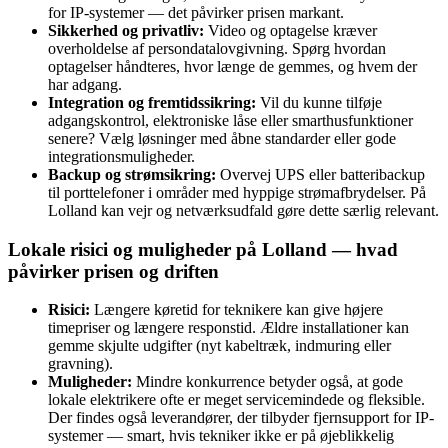
for IP-systemer — det påvirker prisen markant.
Sikkerhed og privatliv:
Video og optagelse kræver
overholdelse af persondatalovgivning. Spørg hvordan
optagelser håndteres, hvor længe de gemmes, og hvem der
har adgang.
Integration og fremtidssikring:
Vil du kunne tilføje
adgangskontrol, elektroniske låse eller smarthusfunktioner
senere? Vælg løsninger med åbne standarder eller gode
integrationsmuligheder.
Backup og strømsikring:
Overvej UPS eller batteribackup
til porttelefoner i områder med hyppige strømafbrydelser. På
Lolland kan vejr og netværksudfald gøre dette særlig relevant.
Lokale risici og muligheder på Lolland — hvad
påvirker prisen og driften
Risici:
Længere køretid for teknikere kan give højere
timepriser og længere responstid. Ældre installationer kan
gemme skjulte udgifter (nyt kabeltræk, indmuring eller
gravning).
Muligheder:
Mindre konkurrence betyder også, at gode
lokale elektrikere ofte er meget servicemindede og fleksible.
Der findes også leverandører, der tilbyder fjernsupport for IP-
systemer — smart, hvis tekniker ikke er på øjeblikkelig