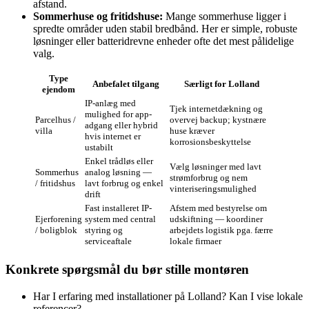
afstand.
Sommerhuse og fritidshuse:
Mange sommerhuse ligger i
spredte områder uden stabil bredbånd. Her er simple, robuste
løsninger eller batteridrevne enheder ofte det mest pålidelige
valg.
Type
Anbefalet tilgang
Særligt for Lolland
ejendom
IP‑anlæg med
Tjek internetdækning og
mulighed for app-
Parcelhus /
overvej backup; kystnære
adgang eller hybrid
villa
huse kræver
hvis internet er
korrosionsbeskyttelse
ustabilt
Enkel trådløs eller
Vælg løsninger med lavt
Sommerhus
analog løsning —
strømforbrug og nem
/ fritidshus
lavt forbrug og enkel
vinteriseringsmulighed
drift
Fast installeret IP-
Afstem med bestyrelse om
Ejerforening
system med central
udskiftning — koordiner
/ boligblok
styring og
arbejdets logistik pga. færre
serviceaftale
lokale firmaer
Konkrete spørgsmål du bør stille montøren
Har I erfaring med installationer på Lolland? Kan I vise lokale
referencer?