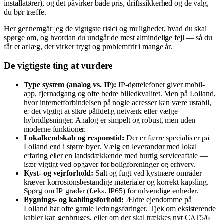
installatører), og det påvirker både pris, driftssikkerhed og de valg,
du bør træffe.
Her gennemgår jeg de vigtigste risici og muligheder, hvad du skal
spørge om, og hvordan du undgår de mest almindelige fejl — så du
får et anlæg, der virker trygt og problemfrit i mange år.
De vigtigste ting at vurdere
Type system (analog vs. IP):
IP-dørtelefoner giver mobil-
app, fjernadgang og ofte bedre billedkvalitet. Men på Lolland,
hvor internetforbindelsen på nogle adresser kan være ustabil,
er det vigtigt at sikre pålidelig netværk eller vælge
hybridløsninger. Analog er simpelt og robust, men uden
moderne funktioner.
Lokalkendskab og responstid:
Der er færre specialister på
Lolland end i større byer. Vælg en leverandør med lokal
erfaring eller en landsdækkende med hurtig serviceaftale —
især vigtigt ved opgaver for boligforeninger og erhverv.
Kyst- og vejrforhold:
Salt og fugt ved kystnære områder
kræver korrosionsbestandige materialer og korrekt kapsling.
Spørg om IP‑grader (f.eks. IP65) for udvendige enheder.
Bygnings- og kablingsforhold:
Ældre ejendomme på
Lolland har ofte gamle ledningsføringer. Tjek om eksisterende
kabler kan genbruges, eller om der skal trækkes nyt CAT5/6