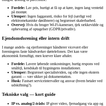
Fordele:
Lav pris, hurtigt at få op at køre, ingen lang ventetid
på montør.
Ulemper:
Ingen faggaranti, risiko for fejl (særligt ved
elektromekaniske døråbnere) og begrænset skalerbarhed.
Overvej:
Hvis du bruger Wi‑Fi‑kameraer, tjek rækkevidde og
opbevaring af optagelser (GDPR/privatliv).
Ejendomsforening eller intern drift
I mange andels- og ejerforeninger håndterer vicevært eller
foreningens faste håndværker dørtelefonen. Det kan være
økonomisk fornuftigt, men kræver klare aftaler.
Fordele:
Lavere løbende omkostninger, hurtig respons ved
småfejl, kendskab til bygningens installationer.
Ulemper:
Begrænset specialistviden, og ofte ingen ekstern
garanti — vær sikker på dokumentation.
Husk:
Fastsæt serviceintervaller og ansvar (hvem betaler ved
udskiftning?).
Tekniske valg — kort guide
IP vs. analog/2‑tråds:
IP giver video, fjernadgang via app og