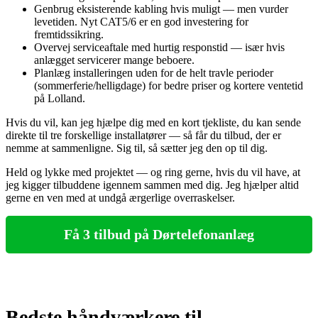
Genbrug eksisterende kabling hvis muligt — men vurder
levetiden. Nyt CAT5/6 er en god investering for
fremtidssikring.
Overvej serviceaftale med hurtig responstid — især hvis
anlægget servicerer mange beboere.
Planlæg installeringen uden for de helt travle perioder
(sommerferie/helligdage) for bedre priser og kortere ventetid
på Lolland.
Hvis du vil, kan jeg hjælpe dig med en kort tjekliste, du kan sende
direkte til tre forskellige installatører — så får du tilbud, der er
nemme at sammenligne. Sig til, så sætter jeg den op til dig.
Held og lykke med projektet — og ring gerne, hvis du vil have, at
jeg kigger tilbuddene igennem sammen med dig. Jeg hjælper altid
gerne en ven med at undgå ærgerlige overraskelser.
Få 3 tilbud på Dørtelefonanlæg
Bedste håndværkere til