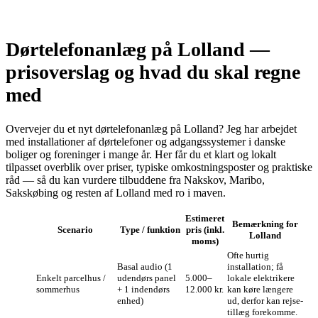
Dørtelefonanlæg på Lolland —
prisoverslag og hvad du skal regne
med
Overvejer du et nyt dørtelefonanlæg på Lolland? Jeg har arbejdet
med installationer af dørtelefoner og adgangssystemer i danske
boliger og foreninger i mange år. Her får du et klart og lokalt
tilpasset overblik over priser, typiske omkostningsposter og praktiske
råd — så du kan vurdere tilbuddene fra Nakskov, Maribo,
Sakskøbing og resten af Lolland med ro i maven.
Estimeret
Bemærkning for
Scenario
Type / funktion
pris (inkl.
Lolland
moms)
Ofte hurtig
Basal audio (1
installation; få
Enkelt parcelhus /
udendørs panel
5.000–
lokale elektrikere
sommerhus
+ 1 indendørs
12.000 kr.
kan køre længere
enhed)
ud, derfor kan rejse­
tillæg forekomme.