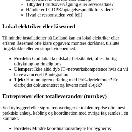
Tilbyder I driftsovervågning eller serviceaftale?
Håndterer I GDPR/optagelsespolitik for video?
Hvad er responstiden ved fejl?
Lokal elektriker eller låsesmed
Til mindre installationer på Lolland kan en lokal elektriker eller
erfaren låsesmed ofte klare opgaven: montere døråbner, tilslutte
ringeklokke eller en simpel videoenhed.
Fordele:
God lokal kendskab, fleksibilitet, oftest hurtig
udrykning og rimelig pris.
Ulemper:
Ikke altid dyb IT‑/netværkskompetence hvis du vil
have avanceret IP‑integration.
Tjek:
Har montøren erfaring med PoE‑dørtelefoner? Er
elarbejdet dokumenteret og leveret med el‑tjek?
Entreprenør eller totalleverandør (turnkey)
Ved nybyggeri eller større renoveringer er totalentreprise ofte mest
praktisk: anlæg, kabling og koordination med øvrige fag samles i én
kontrakt.
Fordele:
Mindre koordinationsarbejde for bygherre;