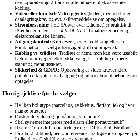
nem opgradering; 2‑tråds er ofte billigere til eksisterende
kabling.
Video eller kun lyd:
Video øger trygheden, men medfører
datalagringskrav og evt. skilte/meddelelse om optagelse.
Strømforsyning:
PoE (Power over Ethernet) er praktisk til
IP‑enheder; ellers 12–24 V DC/AC til analoge enheder og
elektromekaniske åbnere.
Adgangskontrol:
Kortlæsere, kode, mobil‑app eller en
kombination — vælg afhængig af drift og brugertal.
Kabling vs. trådløst:
Trådløst er nemt, men kan være ustabilt
i ældre murbyggeri eller tykke vægge — kabling er mere
stabilt og fremtidssikret.
Sikkerhed & GDPR:
Opbevaring af video kræver klare
politikker, kryptering af adgang og information til beboere om
optagelse.
Hurtig tjekliste før du vælger
Hvilken boligtype (parcelhus, rækkehus, flerfamilie) og hvor
mange brugere?
Ønsker du video og fjernåbning via mobil?
Skal systemet integreres med alarm eller portautomatik?
Hvem står for drift, opdateringer og GDPR‑administration?
Få altid 2–3 tilbud, bed om referencer fra lignende opgaver på
Lolland, og få skriftlig pris og garantier.