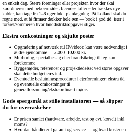
en enkelt dag. Større foreninger eller projekter, hvor der skal
koordineres med beboermøder, blændes lofter eller trækkes nye
kabler, kan tage fra 1–8 uger inkl. planlægning. På Lolland skal du
regne med, at få firmaer dækker hele øen — book i god tid, især i
foråret/sommeren hvor landdistriktsopgaver stiger.
Ekstra omkostninger og skjulte poster
Opgradering af netværk (til IP/video): kan være nødvendigt i
ældre ejendomme — 2.000–10.000 kr.
Murboring, specialbeslag eller brandsikring: tillæg kan
forekomme.
Byggemøder, referencer og projektledelse: ved større opgaver
skal dette budgetteres ind.
Eventuelle beslutningsprocedurer i ejerforeninger: ekstra tid
og eventuelle omkostninger til
generalforsamling/ekstraordinært møde.
Gode spørgsmål at stille installatøren — så slipper
du for overraskelser
Er prisen samlet (hardware, arbejde, test og evt. kørsel) inkl.
moms?
Hvordan håndterer I garanti og service — og hvad koster en