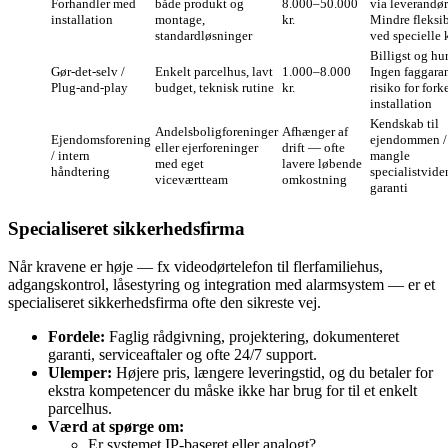
Forhandler med
både produkt og
8.000–50.000
via leverandør
installation
montage,
kr.
Mindre fleksib
standardløsninger
ved specielle 
Billigst og hur
Gør‑det‑selv /
Enkelt parcelhus, lavt
1.000–8.000
Ingen faggaran
Plug‑and‑play
budget, teknisk rutine
kr.
risiko for fork
installation
Kendskab til
Andelsboligforeninger
Afhænger af
Ejendomsforening
ejendommen /
eller ejerforeninger
drift — ofte
/ intern
mangle
med eget
lavere løbende
håndtering
specialistvide
viceværtteam
omkostning
garanti
Specialiseret sikkerhedsfirma
Når kravene er høje — fx videodørtelefon til flerfamiliehus,
adgangskontrol, låsestyring og integration med alarmsystem — er et
specialiseret sikkerhedsfirma ofte den sikreste vej.
Fordele:
Faglig rådgivning, projektering, dokumenteret
garanti, serviceaftaler og ofte 24/7 support.
Ulemper:
Højere pris, længere leveringstid, og du betaler for
ekstra kompetencer du måske ikke har brug for til et enkelt
parcelhus.
Værd at spørge om:
Er systemet IP‑baseret eller analogt?