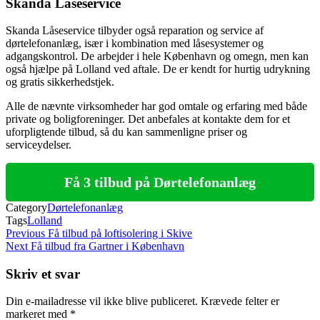
Skanda Låseservice
Skanda Låseservice tilbyder også reparation og service af
dørtelefonanlæg, især i kombination med låsesystemer og
adgangskontrol. De arbejder i hele København og omegn, men kan
også hjælpe på Lolland ved aftale. De er kendt for hurtig udrykning
og gratis sikkerhedstjek.
Alle de nævnte virksomheder har god omtale og erfaring med både
private og boligforeninger. Det anbefales at kontakte dem for et
uforpligtende tilbud, så du kan sammenligne priser og
serviceydelser.
Få 3 tilbud på Dørtelefonanlæg
Category
Dørtelefonanlæg
Tags
Lolland
Indlægsnavigation
Previous
Previous
Få tilbud på loftisolering i Skive
Post
Next
Next
Få tilbud fra Gartner i København
Post
Skriv et svar
Din e-mailadresse vil ikke blive publiceret.
Krævede felter er
markeret med
*