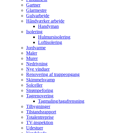
Gartner
Glarmestre
Gulvarbejde
Håndværker arbejde
Handyman
Isolering
Hulmursisolering
Loftisolering
Jordvarme
Maler
Murer
Nedrivning
Nye vinduer
Renovering af trappeopgang
Skimmelsvamp
Solceller
Strømpeforing
Tagrenovering
Tagmaling/tagafrensning
Tilbygninger
Tilstandsrapport
Totalentreprise
TV-inspektion
Udestuer