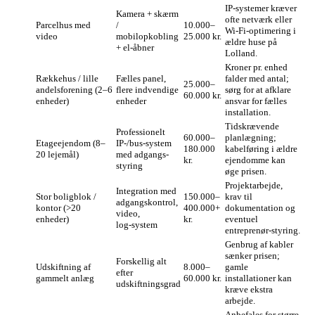
IP-systemer kræver
Kamera + skærm
ofte netværk eller
Parcelhus med
/
10.000–
Wi‑Fi-optimering i
video
mobilopkobling
25.000 kr.
ældre huse på
+ el‑åbner
Lolland.
Kroner pr. enhed
Rækkehus / lille
Fælles panel,
falder med antal;
25.000–
andelsforening (2–6
flere indvendige
sørg for at afklare
60.000 kr.
enheder)
enheder
ansvar for fælles
installation.
Tidskrævende
Professionelt
60.000–
planlægning;
Etageejendom (8–
IP-/bus‑system
180.000
kabelføring i ældre
20 lejemål)
med adgangs­
kr.
ejendomme kan
styring
øge prisen.
Projektarbejde,
Integration med
Stor boligblok /
150.000–
krav til
adgangskontrol,
kontor (>20
400.000+
dokumentation og
video,
enheder)
kr.
eventuel
log‑system
entreprenør‑styring.
Genbrug af kabler
sænker prisen;
Forskellig alt
Udskiftning af
8.000–
gamle
efter
gammelt anlæg
60.000 kr.
installationer kan
udskiftningsgrad
kræve ekstra
arbejde.
Anbefales for større