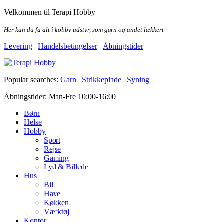
Skip
Velkommen til Terapi Hobby
to
the
Her kan du få alt i hobby udstyr, som garn og andet lækkert
content
Levering
|
Handelsbetingelser
|
Åbningstider
Terapi Hobby
Popular searches:
Garn
|
Strikkepinde
|
Syning
Åbningstider: Man-Fre 10:00-16:00
Børn
Helse
Hobby
Sport
Rejse
Gaming
Lyd & Billede
Hus
Bil
Have
Køkken
Værktøj
Kontor