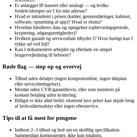
Er anlægget IP‑baseret eller analogt — og hvilke
fordele/ulemper ser I for min adresse?
Hvad er inkluderet i prisen (kabler, gennemføringer, kabinet,
software, opsætning af app)? Hvad er ekstra?
Hvordan håndteres data og optagelser (opbevaringsperiode,
kryptering, adgangsrettigheder)?
Hvilken garanti og serviceaftale tilbyder I? Hvor hurtigt kan I
rykke ud ved fejl?
Kan I dokumentere arbejdet og efterlade en simpel
brugervejledning til beboere?
Røde flag — stop op og overvej
Tilbud uden detaljer (ingen komponentliste, ingen tidsplan
eller servicebetingelser).
Montør uden CVR/garantibevis, eller som insisterer på
kontant betaling uden kvittering.
Billigst er ikke altid bedst: ekstremt lave priser kan skjule brug
af lavkvalitetsudstyr eller ingen efterservice.
Tips til at få mest for pengene
Indhent 2–3 tilbud og bed om en skriftlig specifikation.
Sammenlign komponenter, ikke kun totalpris.