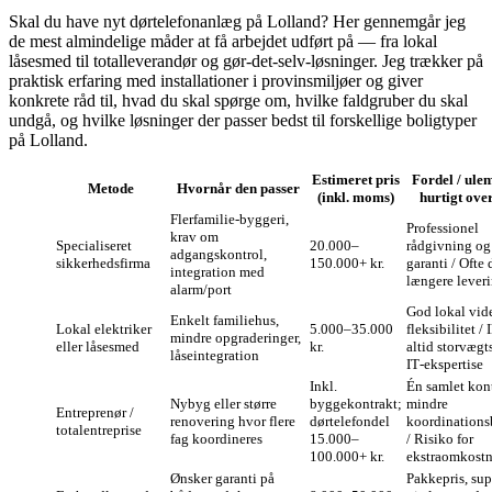
Skal du have nyt dørtelefonanlæg på Lolland? Her gennemgår jeg
de mest almindelige måder at få arbejdet udført på — fra lokal
låsesmed til totalleverandør og gør‑det‑selv‑løsninger. Jeg trækker på
praktisk erfaring med installationer i provinsmiljøer og giver
konkrete råd til, hvad du skal spørge om, hvilke faldgruber du skal
undgå, og hvilke løsninger der passer bedst til forskellige boligtyper
på Lolland.
Estimeret pris
Fordel / ul
Metode
Hvornår den passer
(inkl. moms)
hurtigt ove
Flerfamilie‑byggeri,
Professionel
krav om
Specialiseret
20.000–
rådgivning og
adgangskontrol,
sikkerhedsfirma
150.000+ kr.
garanti / Ofte 
integration med
længere leveri
alarm/port
God lokal vid
Enkelt familiehus,
Lokal elektriker
5.000–35.000
fleksibilitet / 
mindre opgraderinger,
eller låsesmed
kr.
altid storvægt
låseintegration
IT‑ekspertise
Inkl.
Én samlet kont
Nybyg eller større
byggekontrakt;
mindre
Entreprenør /
renovering hvor flere
dørtelefondel
koordinations
totalentreprise
fag koordineres
15.000–
/ Risiko for
100.000+ kr.
ekstraomkostn
Ønsker garanti på
Pakkepris, sup