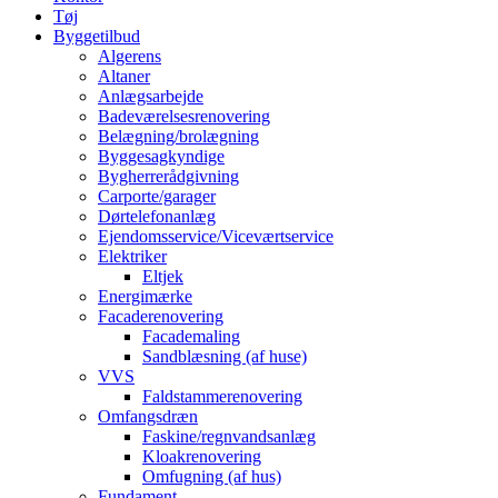
Tøj
Byggetilbud
Algerens
Altaner
Anlægsarbejde
Badeværelsesrenovering
Belægning/brolægning
Byggesagkyndige
Bygherrerådgivning
Carporte/garager
Dørtelefonanlæg
Ejendomsservice/Viceværtservice
Elektriker
Eltjek
Energimærke
Facaderenovering
Facademaling
Sandblæsning (af huse)
VVS
Faldstammerenovering
Omfangsdræn
Faskine/regnvandsanlæg
Kloakrenovering
Omfugning (af hus)
Fundament