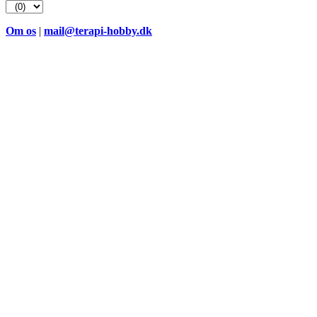
efter:
Om os
|
mail@terapi-hobby.dk