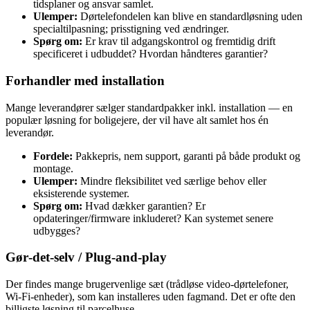
tidsplaner og ansvar samlet.
Ulemper:
Dørtelefondelen kan blive en standardløsning uden
specialtilpasning; prisstigning ved ændringer.
Spørg om:
Er krav til adgangskontrol og fremtidig drift
specificeret i udbuddet? Hvordan håndteres garantier?
Forhandler med installation
Mange leverandører sælger standardpakker inkl. installation — en
populær løsning for boligejere, der vil have alt samlet hos én
leverandør.
Fordele:
Pakkepris, nem support, garanti på både produkt og
montage.
Ulemper:
Mindre fleksibilitet ved særlige behov eller
eksisterende systemer.
Spørg om:
Hvad dækker garantien? Er
opdateringer/firmware inkluderet? Kan systemet senere
udbygges?
Gør‑det‑selv / Plug‑and‑play
Der findes mange brugervenlige sæt (trådløse video‑dørtelefoner,
Wi‑Fi‑enheder), som kan installeres uden fagmand. Det er ofte den
billigste løsning til parcelhuse.