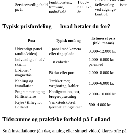
Funktionstest,
1.000–
Service/vedligehold
fællesanlæg — især
firmware,
6.000 kr./
pr. år
ved adgangs­
nødudkald
år
kontrol.
Typisk prisfordeling — hvad betaler du for?
Estimeret pris
Post
Typisk omfang
(inkl. moms)
Udvendigt panel
1 panel med kamera
3.000–12.000 kr.
(audio/video)
eller ringeplade
Indvendig enhed /
1.000–6.000 kr.
1–n enheder
skærm
pr. enhed
El‑åbner /
På dør eller port
2.000–8.000 kr.
magnetlås
Kabling og
Trækketimer,
1.000–6.000 kr.
installation
vægboring, kabler
Programmering og
Konfiguration, test,
2.000–10.000 kr.
idriftsættelse
brugeropsætning
Rejse / tillæg for
Værkstedskørsel,
500–4.000 kr.
Lolland
fjernbetjeningstimer
Tidsramme og praktiske forhold på Lolland
Små installationer (én dør, analog eller simpel video) klares ofte på