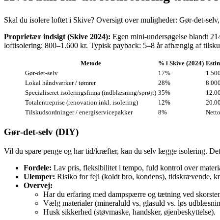
Skal du isolere loftet i Skive? Oversigt over muligheder: Gør‑det‑selv,
Proprietær indsigt (Skive 2024):
Egen mini‑undersøgelse blandt 214 
loftisolering: 800–1.600 kr. Typisk payback: 5–8 år afhængig af tilsku
Metode
% i Skive (2024)
Estim
Gør‑det‑selv
17%
1.500
Lokal håndværker / tømrer
28%
8.000
Specialiseret isoleringsfirma (indblæsning/sprøjt)
35%
12.0
Totalentreprise (renovation inkl. isolering)
12%
20.0
Tilskudsordninger / energiservicepakker
8%
Netto
Gør‑det‑selv (DIY)
Vil du spare penge og har tid/kræfter, kan du selv lægge isolering. Det
Fordele:
Lav pris, fleksibilitet i tempo, fuld kontrol over materi
Ulemper:
Risiko for fejl (koldt bro, kondens), tidskrævende, 
Overvej:
Har du erfaring med dampspærre og tætning ved skorste
Vælg materialer (mineraluld vs. glasuld vs. løs udblæsning
Husk sikkerhed (støvmaske, handsker, øjenbeskyttelse).