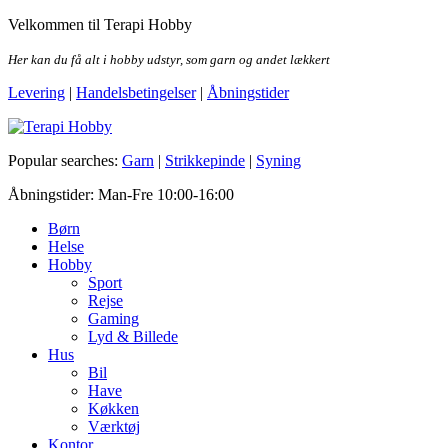
Skip
Velkommen til Terapi Hobby
to
the
Her kan du få alt i hobby udstyr, som garn og andet lækkert
content
Levering
|
Handelsbetingelser
|
Åbningstider
Terapi Hobby
Popular searches:
Garn
|
Strikkepinde
|
Syning
Åbningstider: Man-Fre 10:00-16:00
Børn
Helse
Hobby
Sport
Rejse
Gaming
Lyd & Billede
Hus
Bil
Have
Køkken
Værktøj
Kontor