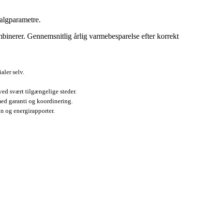
valgparametre.
inerer. Gennemsnitlig årlig varmebesparelse efter korrekt
aler selv.
ved svært tilgængelige steder.
 med garanti og koordinering.
 og energi­rapporter.