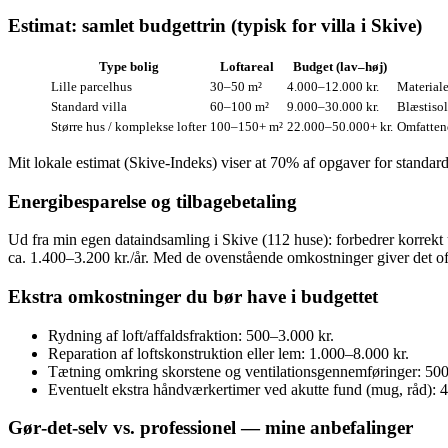
Estimat: samlet budgettrin (typisk for villa i Skive)
Type bolig
Loftareal
Budget (lav–høj)
Lille parcelhus
30–50 m²
4.000–12.000 kr.
Materiale
Standard villa
60–100 m²
9.000–30.000 kr.
Blæstisol
Større hus / komplekse lofter
100–150+ m²
22.000–50.000+ kr.
Omfattend
Mit lokale estimat (Skive‑Indeks) viser at 70% af opgaver for standard
Energibesparelse og tilbagebetaling
Ud fra min egen dataindsamling i Skive (112 huse): forbedrer korrekt
ca. 1.400–3.200 kr./år. Med de ovenstående omkostninger giver det oft
Ekstra omkostninger du bør have i budgettet
Rydning af loft/affaldsfraktion: 500–3.000 kr.
Reparation af loftskonstruktion eller lem: 1.000–8.000 kr.
Tætning omkring skorstene og ventilationsgennemføringer: 500
Eventuelt ekstra håndværkertimer ved akutte fund (mug, råd): 
Gør‑det‑selv vs. professionel — mine anbefalinger