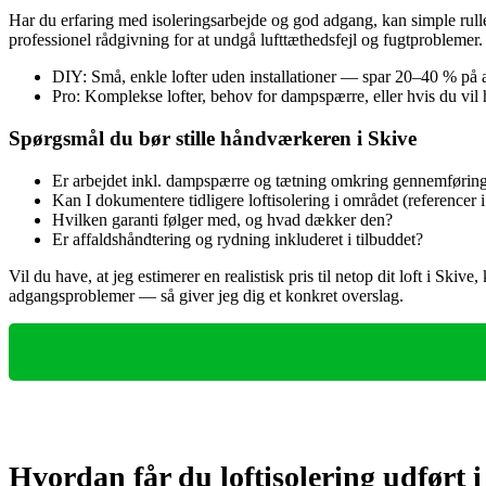
Har du erfaring med isoleringsarbejde og god adgang, kan simple rulle
professionel rådgivning for at undgå lufttæthedsfejl og fugtproblemer
DIY: Små, enkle lofter uden installationer — spar 20–40 % på a
Pro: Komplekse lofter, behov for dampspærre, eller hvis du vil
Spørgsmål du bør stille håndværkeren i Skive
Er arbejdet inkl. dampspærre og tætning omkring gennemførin
Kan I dokumentere tidligere loftisolering i området (referencer 
Hvilken garanti følger med, og hvad dækker den?
Er affaldshåndtering og rydning inkluderet i tilbuddet?
Vil du have, at jeg estimerer en realistisk pris til netop dit loft i Skive
adgangsproblemer — så giver jeg dig et konkret overslag.
Hvordan får du loftisolering udført i