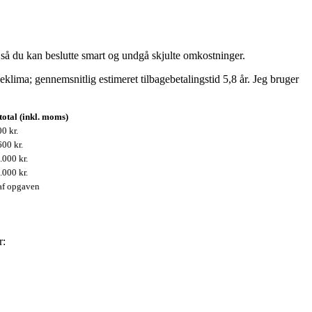
e, så du kan beslutte smart og undgå skjulte omkostninger.
lima; gennemsnitlig estimeret tilbagebetalingstid 5,8 år. Jeg bruger
total (inkl. moms)
0 kr.
00 kr.
000 kr.
000 kr.
af opgaven
r: