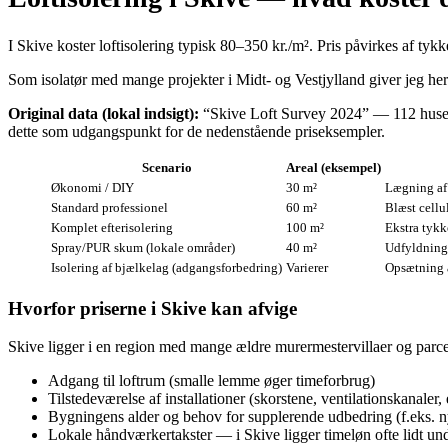
I Skive koster loftisolering typisk 80–350 kr./m². Pris påvirkes af ty
Som isolatør med mange projekter i Midt- og Vestjylland giver jeg her e
Original data (lokal indsigt):
“Skive Loft Survey 2024” — 112 husejer
dette som udgangspunkt for de nedenstående priseksempler.
Scenario
Areal (eksempel)
Økonomi / DIY
30 m²
Lægning af
Standard professionel
60 m²
Blæst cellu
Komplet efterisolering
100 m²
Ekstra tykk
Spray/PUR skum (lokale områder)
40 m²
Udfyldning 
Isolering af bjælkelag (adgangsforbedring)
Varierer
Opsætning a
Hvorfor priserne i Skive kan afvige
Skive ligger i en region med mange ældre murermestervillaer og parcel
Adgang til loftrum (smalle lemme øger timeforbrug)
Tilstedeværelse af installationer (skorstene, ventilationskanaler, e
Bygningens alder og behov for supplerende udbedring (f.eks. n
Lokale håndværkertakster — i Skive ligger timeløn ofte lidt u