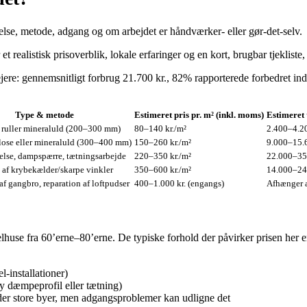
kkelse, metode, adgang og om arbejdet er håndværker- eller gør‑det‑selv.
t realistisk prisoverblik, lokale erfaringer og en kort, brugbar tjeklist
e: gennemsnitligt forbrug 21.700 kr., 82% rapporterede forbedret indek
Type & metode
Estimeret pris pr. m² (inkl. moms)
Estimeret 
 ruller mineraluld (200–300 mm)
80–140 kr./m²
2.400–4.20
lose eller mineraluld (300–400 mm)
150–260 kr./m²
9.000–15.6
else, dampspærre, tætningsarbejde
220–350 kr./m²
22.000–35.
af krybekælder/skarpe vinkler
350–600 kr./m²
14.000–24.
f gangbro, reparation af loftpudser
400–1.000 kr. (engangs)
Afhænger 
huse fra 60’erne–80’erne. De typiske forhold der påvirker prisen her e
l-installationer)
y dæmpeprofil eller tætning)
nder store byer, men adgangsproblemer kan udligne det