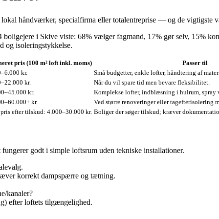
 lokal håndværker, specialfirma eller totalentreprise — og de vigtigste 
boligejere i Skive viste: 68% vælger fagmand, 17% gør selv, 15% komb
d og isoleringstykkelse.
eret pris (100 m² loft inkl. moms)
Passer til
–6.000 kr.
Små budgetter, enkle lofter, håndtering af materi
–22.000 kr.
Når du vil spare tid men bevare fleksibilitet.
00–45.000 kr.
Komplekse lofter, indblæsning i hulrum, spray 
00–60.000+ kr.
Ved større renoveringer eller tagefterisolering
pris efter tilskud: 4.000–30.000 kr.
Boliger der søger tilskud; kræver dokumentation
 fungerer godt i simple loftsrum uden tekniske installationer.
alevalg.
kræver korrekt dampspærre og tætning.
ne/kanaler?
) efter loftets tilgængelighed.