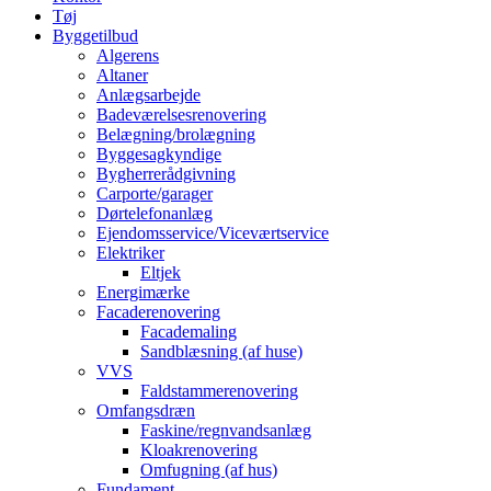
Tøj
Byggetilbud
Algerens
Altaner
Anlægsarbejde
Badeværelsesrenovering
Belægning/brolægning
Byggesagkyndige
Bygherrerådgivning
Carporte/garager
Dørtelefonanlæg
Ejendomsservice/Viceværtservice
Elektriker
Eltjek
Energimærke
Facaderenovering
Facademaling
Sandblæsning (af huse)
VVS
Faldstammerenovering
Omfangsdræn
Faskine/regnvandsanlæg
Kloakrenovering
Omfugning (af hus)
Fundament