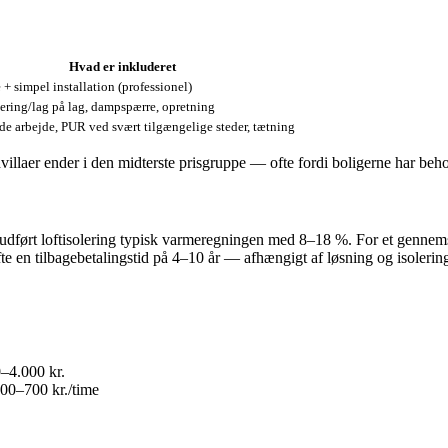
Hvad er inkluderet
 + simpel installation (professionel)
ering/lag på lag, dampspærre, opretning
e arbejde, PUR ved svært tilgængelige steder, tætning
villaer ender i den midterste prisgruppe — ofte fordi boligerne har beho
 udført loftisolering typisk varmeregningen med 8–18 %. For et gennems
e en tilbagebetalingstid på 4–10 år — afhængigt af løsning og isolerin
–4.000 kr.
400–700 kr./time