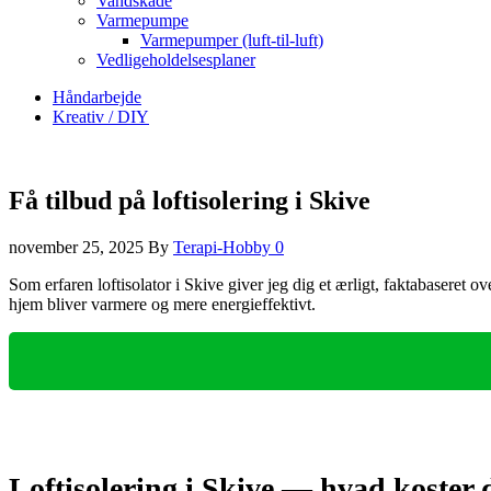
Vandskade
Varmepumpe
Varmepumper (luft-til-luft)
Vedligeholdelsesplaner
Håndarbejde
Kreativ / DIY
Få tilbud på loftisolering i Skive
november 25, 2025
By
Terapi-Hobby
0
Som erfaren loftisolator i Skive giver jeg dig et ærligt, faktabaseret 
hjem bliver varmere og mere energieffektivt.
Loftisolering i Skive — hvad koster 