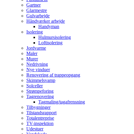
Gartner
Glarmestre
Gulvarbejde
Håndværker arbejde
Handyman
Isolering
Hulmursisolering
Loftisolering
Jordvarme
Maler
Murer
Nedrivning
Nye vinduer
Renovering af trappeopgang
Skimmelsvamp
Solceller
Strømpeforing
Tagrenovering
Tagmaling/tagafrensning
Tilbygninger
Tilstandsrapport
Totalentreprise
TV-inspektion
Udestuer