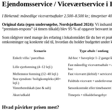
Ejendomsservice / Viceværtservice i
I Birkerød: månedlige viceværtsaftaler 2.500–8.500 kr.; timepriser 4
Original data (egen undersøgelse, Nordsjælland 2024):
Vi indsamle
“premium-respons” (4 timers tilkald) blev 95 % af opgaver besvaret in
Som rådgiver med mange års erfaring i lokalområdet får du her et prakt
omkostninger og konkrete råd til, hvordan du holder budgettet under k
Scenario
Type aftale / omfang
Enkelt villa / parcelhus
Ad-hoc + havepleje 1–2 gange/å
Fast månedlig viceværtsaftale + 
Lille ejerforening (4–12 lejl.)
hoc
Mellemstor forening (12–40 lejl.)
Fast vicevært (deltid) + service
Stor ejendom / boligkompleks (40+
Fuldtids vicevært + underlevera
lejl.)
Vinterberedskab (sne & salt)
Sæsonkontrakt eller timebaseret
Akut/udkald
Timepris + tilkaldelsesgebyr
Hvad påvirker prisen mest?