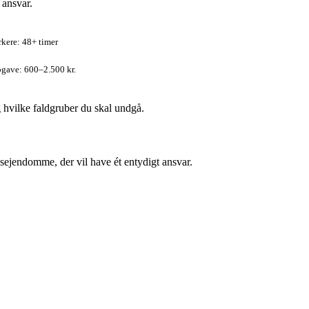
 ansvar.
rkere: 48+ timer
opgave: 600–2.500 kr.
 hvilke faldgruber du skal undgå.
ngsejendomme, der vil have ét entydigt ansvar.