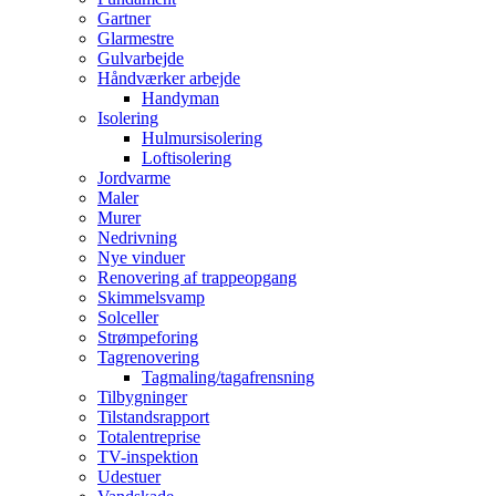
Gartner
Glarmestre
Gulvarbejde
Håndværker arbejde
Handyman
Isolering
Hulmursisolering
Loftisolering
Jordvarme
Maler
Murer
Nedrivning
Nye vinduer
Renovering af trappeopgang
Skimmelsvamp
Solceller
Strømpeforing
Tagrenovering
Tagmaling/tagafrensning
Tilbygninger
Tilstandsrapport
Totalentreprise
TV-inspektion
Udestuer