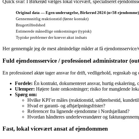
Quick svar: I Birkerød vælges lokal vicevært, specialiseret ejendomsse
Original data — Egen undersøgelse, Birkerød 2024 (n=58 ejendomme)
Gennemsnitlig reaktionstid (første kontakt)
Brugertilfredshed
Estimerede månedlige omkostninger (typisk)
Typiske problemer der kræver akut indsats
Her gennemgår jeg de mest almindelige måder at få ejendomsservice/vi
Fuld ejendomsservice / professionel administrator (ou
En professionel aktør tager ansvar for drift, vedligehold, regnskab og o
Fordele:
Én kontrakt, dokumenteret ansvar, hurtig eskalering, of
Ulemper:
Højere faste omkostninger; risiko for manglende lokal 
Spørg om:
Hvilke KPI’er måles (reaktionstid, udførelsestid, kundeti
Hvad er garanti- og afhjælpningsfrister?
Referencer fra lignende ejendomme i Nordsjælland?
Hvordan håndteres underleverandører og fakturagenne
Fast, lokal vicevært ansat af ejendommen