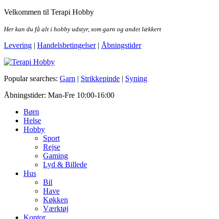
Skip
Velkommen til Terapi Hobby
to
the
Her kan du få alt i hobby udstyr, som garn og andet lækkert
content
Levering
|
Handelsbetingelser
|
Åbningstider
Terapi Hobby
Popular searches:
Garn
|
Strikkepinde
|
Syning
Åbningstider: Man-Fre 10:00-16:00
Børn
Helse
Hobby
Sport
Rejse
Gaming
Lyd & Billede
Hus
Bil
Have
Køkken
Værktøj
Kontor