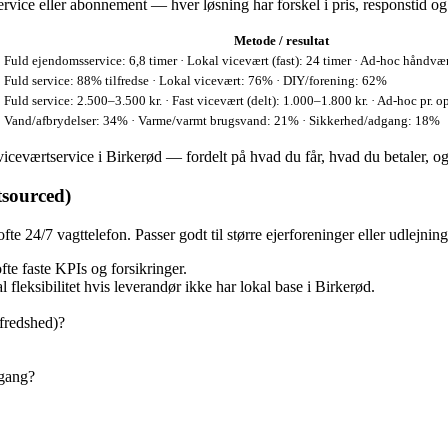
rvice eller abonnement — hver løsning har forskel i pris, responstid og
Metode / resultat
Fuld ejendomsservice: 6,8 timer · Lokal vicevært (fast): 24 timer · Ad-hoc håndvæ
Fuld service: 88% tilfredse · Lokal vicevært: 76% · DIY/forening: 62%
Fuld service: 2.500–3.500 kr. · Fast vicevært (delt): 1.000–1.800 kr. · Ad-hoc pr. 
Vand/afbrydelser: 34% · Varme/varmt brugsvand: 21% · Sikkerhed/adgang: 18%
ceværtservice i Birkerød — fordelt på hvad du får, hvad du betaler, og
tsourced)
fte 24/7 vagttelefon. Passer godt til større ejerforeninger eller udlejni
te faste KPIs og forsikringer.
fleksibilitet hvis leverandør ikke har lokal base i Birkerød.
lfredshed)?
mgang?