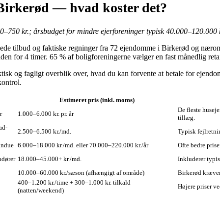
 Birkerød — hvad koster det?
00–750 kr.; årsbudget for mindre ejerforeninger typisk 40.000–120.000 
de tilbud og faktiske regninger fra 72 ejendomme i Birkerød og næromr
den for 4 timer. 65 % af boligforeningerne vælger en fast månedlig reta
isk og fagligt overblik over, hvad du kan forvente at betale for ejendo
ontrol.
Estimeret pris (inkl. moms)
De fleste husej
r
1.000–6.000 kr. pr. år
tillæg.
ad-
2.500–6.500 kr./md.
Typisk fejlretn
vindue
6.000–18.000 kr./md. eller 70.000–220.000 kr./år
Ofte bedre prise
ndører
18.000–45.000+ kr./md.
Inkluderer typis
10.000–60.000 kr./sæson (afhængigt af område)
Birkerød kræver 
400–1.200 kr./time + 300–1.000 kr. tilkald
Højere priser v
(natten/weekend)