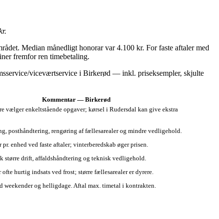
kr.
ådet. Median månedligt honorar var 4.100 kr. For faste aftaler med
iner fremfor ren timebetaling.
msservice/viceværtservice i Birkerød — inkl. priseksempler, skjulte
Kommentar — Birkerød
ere vælger enkeltstående opgaver; kørsel i Rudersdal kan give ekstra
ing, posthåndtering, rengøring af fællesarealer og mindre vedligehold.
r pr. enhed ved faste aftaler; vinterberedskab øger prisen.
k større drift, affaldshåndtering og teknisk vedligehold.
ofte hurtig indsats ved frost; større fællesarealer er dyrere.
ed weekender og helligdage. Aftal max. timetal i kontrakten.