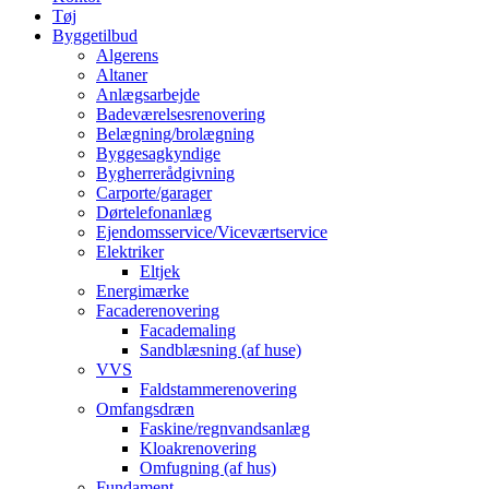
Tøj
Byggetilbud
Algerens
Altaner
Anlægsarbejde
Badeværelsesrenovering
Belægning/brolægning
Byggesagkyndige
Bygherrerådgivning
Carporte/garager
Dørtelefonanlæg
Ejendomsservice/Viceværtservice
Elektriker
Eltjek
Energimærke
Facaderenovering
Facademaling
Sandblæsning (af huse)
VVS
Faldstammerenovering
Omfangsdræn
Faskine/regnvandsanlæg
Kloakrenovering
Omfugning (af hus)
Fundament