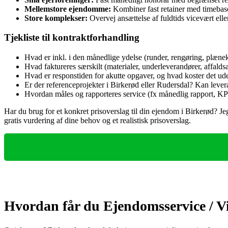
Mellemstore ejendomme:
Kombiner fast retainer med timebasere
Store komplekser:
Overvej ansættelse af fuldtids vicevært eller
Tjekliste til kontraktforhandling
Hvad er inkl. i den månedlige ydelse (runder, rengøring, plæne
Hvad faktureres særskilt (materialer, underleverandører, affalds
Hvad er responstiden for akutte opgaver, og hvad koster det ud
Er der referenceprojekter i Birkerød eller Rudersdal? Kan lev
Hvordan måles og rapporteres service (fx månedlig rapport, K
Har du brug for et konkret prisoverslag til din ejendom i Birkerød? J
gratis vurdering af dine behov og et realistisk prisoverslag.
Hvordan får du Ejendomsservice / Vi