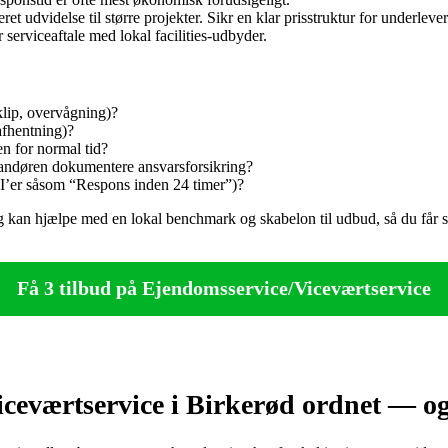
t udvidelse til større projekter. Sikr en klar prisstruktur for underleve
 serviceaftale med lokal facilities‑udbyder.
klip, overvågning)?
afhentning)?
en for normal tid?
erandøren dokumentere ansvarsforsikring?
PI’er såsom “Respons inden 24 timer”)?
eg kan hjælpe med en lokal benchmark og skabelon til udbud, så du får 
Få 3 tilbud på Ejendomsservice/Viceværtservice
ceværtservice i Birkerød ordnet — og