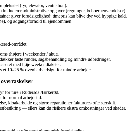
leksitet (fyr, elevator, ventilation).
 inkluderer administrative opgaver (regninger, beboerhenvendelser).
tainer giver forudsigelighed; timepris kan blive dyr ved hyppige kald.
sne), og adgangsforhold til ejendommen.
rkerød-området:
oms (højere i weekender / akut).
ækker faste runder, sagsbehandling og mindre udbedringer.
baseret med høje weekendtakster.
afsæt 10–25 % oveni arbejdsløn for mindre arbejde.
overraskelser
r for ture i Rudersdal/Birkerød.
 for normal arbejdstid.
 kloakarbejde og større reparationer faktureres ofte særskilt.
sforsikring — ellers kan du risikere ekstra omkostninger ved skader.
ponstid er ofte mest økonomisk forudsigeligt.