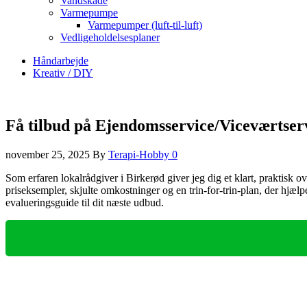
Vandskade
Varmepumpe
Varmepumper (luft-til-luft)
Vedligeholdelsesplaner
Håndarbejde
Kreativ / DIY
Få tilbud på Ejendomsservice/Viceværtserv
november 25, 2025
By
Terapi-Hobby
0
Som erfaren lokalrådgiver i Birkerød giver jeg dig et klart, praktisk
priseksempler, skjulte omkostninger og en trin-for-trin-plan, der hjæl
evalueringsguide til dit næste udbud.