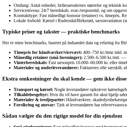
Omfang: Antal enheder, fællesarealernes størrelse og teknisk komp
Serviceniveau: 24/7 beredskab, svar‑/responstid, og om opgaven
Kontrakttype: Fast månedligt honorar (retainer) vs. timepris. Re
Lokale forhold: Kørsel i Rudersdal/Birkerød, sæsonvariation (
Typiske priser og takster — praktiske benchmarks
Her er mine benchmarks, baseret på indsamlet data og erfaring fra Bi
Timepris for håndværker/vicevært:
400–750 kr./time inkl. m
Månedlig retainer (små foreninger):
2.500–6.500 kr./md. — d
Vinterberedskab:
Fast sæsonpris 10.000–60.000 kr. eller time
Materialer og underleverandører:
Faktureres ofte særskilt; 
Ekstra omkostninger du skal kende — gem ikke disse 
Transport og kørsel:
Nogle leverandører opkræver kørselsgeby
Tilkaldelsesgebyr:
Hvis du vil have garanti for akut hjælp uden
Materialer & tredjeparter:
Håndværkere, skadedyrsbekæmpelse,
Forsikring og ansvar:
Tjek at leverandøren har erhvervsansvar
Sådan vælger du den rigtige model for din ejendom
Små ejerforeninger:
Fast månedligt honorar med begrænset res