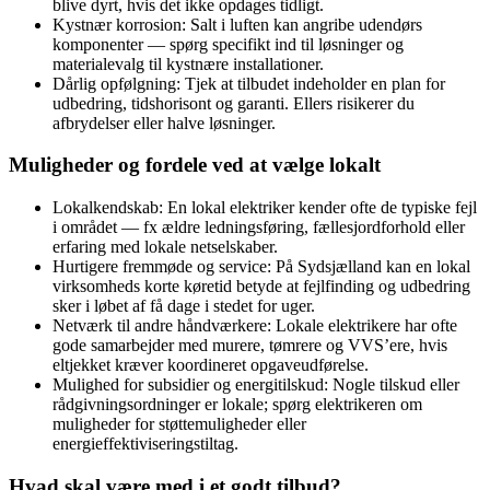
blive dyrt, hvis det ikke opdages tidligt.
Kystnær korrosion: Salt i luften kan angribe udendørs
komponenter — spørg specifikt ind til løsninger og
materialevalg til kystnære installationer.
Dårlig opfølgning: Tjek at tilbudet indeholder en plan for
udbedring, tidshorisont og garanti. Ellers risikerer du
afbrydelser eller halve løsninger.
Muligheder og fordele ved at vælge lokalt
Lokalkendskab: En lokal elektriker kender ofte de typiske fejl
i området — fx ældre ledningsføring, fællesjordforhold eller
erfaring med lokale netselskaber.
Hurtigere fremmøde og service: På Sydsjælland kan en lokal
virksomheds korte køretid betyde at fejlfinding og udbedring
sker i løbet af få dage i stedet for uger.
Netværk til andre håndværkere: Lokale elektrikere har ofte
gode samarbejder med murere, tømrere og VVS’ere, hvis
eltjekket kræver koordineret opgaveudførelse.
Mulighed for subsidier og energitilskud: Nogle tilskud eller
rådgivningsordninger er lokale; spørg elektrikeren om
muligheder for støttemuligheder eller
energieffektiviseringstiltag.
Hvad skal være med i et godt tilbud?