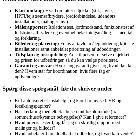
Klart omfang:
Hvad omfatter eltjekket (stik, tavle,
HPFI/fejlstrømsafbrydere, jordforbindelse, udendørs
installationer, målinger mv.).
Målerapporter:
Isolationstest, jordmodstand, funktionstest af
fejlstrømsafbrydere og eventuel belastningsmåling — med tal
og forklaring.
Billeder og placering:
Fotos af tavle, målepunkter og kritiske
installationer samt anbefalet prioritering af udbedringer.
Tidsplan og prisopdeling:
Adskil prisen for selve eltjekket
og prisen for udbedringer, så du kan vælge prioriteret.
Garanti og ansvar:
Hvor lang garanti gives, og hvad dækker
den? Hvem står for koordination, hvis flere fag er
nødvendige?
Spørg disse spørgsmål, før du skriver under
Er I autoriseret el‑installatør, og kan I fremvise CVR og
forsikringspapirer?
Har I erfaring med eltjek i huse i mit lokalområde (fx
sommerhuse/kystnær bebyggelse)? Kan I give referencer?
Hvad præcis tester I, og får jeg en skriftlig rapport med
målinger og billeder?
Hvad anbefaler I umiddelbart at udbedre, og hvad kan vente?