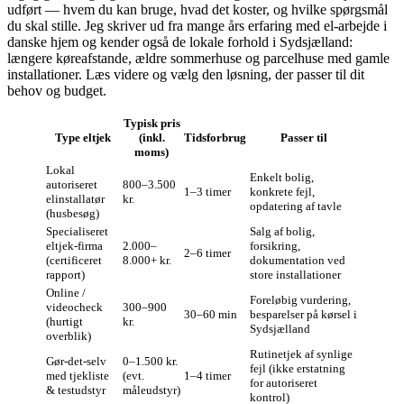
udført — hvem du kan bruge, hvad det koster, og hvilke spørgsmål
du skal stille. Jeg skriver ud fra mange års erfaring med el-arbejde i
danske hjem og kender også de lokale forhold i Sydsjælland:
længere køreafstande, ældre sommerhuse og parcelhuse med gamle
installationer. Læs videre og vælg den løsning, der passer til dit
behov og budget.
Typisk pris
Type eltjek
(inkl.
Tidsforbrug
Passer til
moms)
Lokal
Enkelt bolig,
autoriseret
800–3.500
1–3 timer
konkrete fejl,
elinstallatør
kr.
opdatering af tavle
(husbesøg)
Specialiseret
Salg af bolig,
eltjek‑firma
2.000–
forsikring,
2–6 timer
(certificeret
8.000+ kr.
dokumentation ved
rapport)
store installationer
Online /
Foreløbig vurdering,
videocheck
300–900
30–60 min
besparelser på kørsel i
(hurtigt
kr.
Sydsjælland
overblik)
Rutinetjek af synlige
Gør‑det‑selv
0–1.500 kr.
fejl (ikke erstatning
med tjekliste
(evt.
1–4 timer
for autoriseret
& testudstyr
måleudstyr)
kontrol)