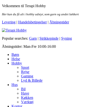
Skip
Velkommen til Terapi Hobby
to
the
Her kan du få alt i hobby udstyr, som garn og andet lækkert
content
Levering
|
Handelsbetingelser
|
Åbningstider
Terapi Hobby
Popular searches:
Garn
|
Strikkepinde
|
Syning
Åbningstider: Man-Fre 10:00-16:00
Børn
Helse
Hobby
Sport
Rejse
Gaming
Lyd & Billede
Hus
Bil
Have
Køkken
Værktøj
Kontor