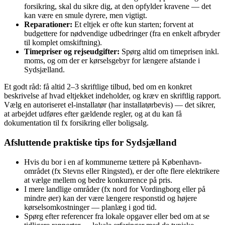
forsikring, skal du sikre dig, at den opfylder kravene — det
kan være en smule dyrere, men vigtigt.
Reparationer:
Et eltjek er ofte kun starten; forvent at
budgettere for nødvendige udbedringer (fra en enkelt afbryder
til komplet omskiftning).
Timepriser og rejseudgifter:
Spørg altid om timeprisen inkl.
moms, og om der er kørselsgebyr for længere afstande i
Sydsjælland.
Et godt råd: få altid 2–3 skriftlige tilbud, bed om en konkret
beskrivelse af hvad eltjekket indeholder, og kræv en skriftlig rapport.
Vælg en autoriseret el-installatør (har installatørbevis) — det sikrer,
at arbejdet udføres efter gældende regler, og at du kan få
dokumentation til fx forsikring eller boligsalg.
Afsluttende praktiske tips for Sydsjælland
Hvis du bor i en af kommunerne tættere på København-
området (fx Stevns eller Ringsted), er der ofte flere elektrikere
at vælge mellem og bedre konkurrence på pris.
I mere landlige områder (fx nord for Vordingborg eller på
mindre øer) kan der være længere responstid og højere
kørselsomkostninger — planlæg i god tid.
Spørg efter referencer fra lokale opgaver eller bed om at se