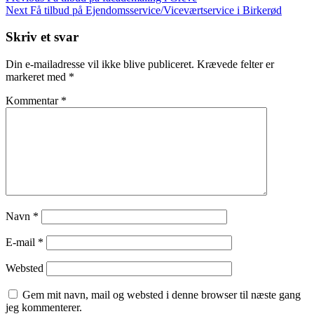
Post
Next
Next
Få tilbud på Ejendomsservice/Viceværtservice i Birkerød
Post
Skriv et svar
Din e-mailadresse vil ikke blive publiceret.
Krævede felter er
markeret med
*
Kommentar
*
Navn
*
E-mail
*
Websted
Gem mit navn, mail og websted i denne browser til næste gang
jeg kommenterer.