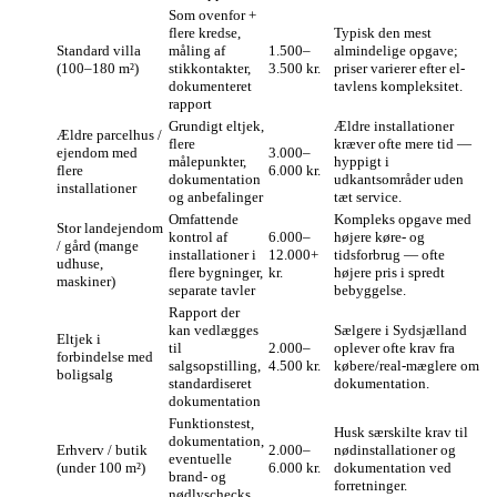
Som ovenfor +
flere kredse,
Typisk den mest
Standard villa
måling af
1.500–
almindelige opgave;
(100–180 m²)
stikkontakter,
3.500 kr.
priser varierer efter el-
dokumenteret
tavlens kompleksitet.
rapport
Grundigt eltjek,
Ældre installationer
Ældre parcelhus /
flere
kræver ofte mere tid —
ejendom med
3.000–
målepunkter,
hyppigt i
flere
6.000 kr.
dokumentation
udkantsområder uden
installationer
og anbefalinger
tæt service.
Omfattende
Kompleks opgave med
Stor landejendom
kontrol af
6.000–
højere køre- og
/ gård (mange
installationer i
12.000+
tidsforbrug — ofte
udhuse,
flere bygninger,
kr.
højere pris i spredt
maskiner)
separate tavler
bebyggelse.
Rapport der
kan vedlægges
Sælgere i Sydsjælland
Eltjek i
til
2.000–
oplever ofte krav fra
forbindelse med
salgsopstilling,
4.500 kr.
købere/real-mæglere om
boligsalg
standardiseret
dokumentation.
dokumentation
Funktionstest,
Husk særskilte krav til
dokumentation,
Erhverv / butik
2.000–
nødinstallationer og
eventuelle
(under 100 m²)
6.000 kr.
dokumentation ved
brand- og
forretninger.
nødlyschecks