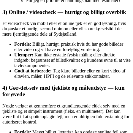
Får jeg en prioriteret handlingsplan med estimater?
3) Online / videocheck — hurtigt og billigt overblik
Et videocheck via mobil eller et online tjek er en god løsning, hvis
du ønsker et hurtigt second opinion eller vil spare kørselstid i de
mere fjerntliggende dele af Sydsjælland.
Fordele:
Billigt, hurtigt, praktisk hvis du har gode billeder
eller video og vil have en foreløbig vurdering.
Ulemper:
Kan ikke erstatte fysisk måling eller direkte
indgreb; begrænset af billedkvalitet og kundens evne til at vise
tavle/komponenter.
Godt at forberede:
Tag klare billeder eller en kort video af
eltavlen, måler, HPFI og de relevante stikkontakter.
4) Gør‑det‑selv med tjekliste og måleudstyr — kun
for øvede
Nogle vælger at gennemføre et grundlæggende eltjek selv med en
tjekliste og et simpelt instrument (f.eks. en multimeter). Det kan
være fint til at spotte oplagte fejl, men er aldrig en fuld erstatning for
autoriseret kontrol.
Fordele:
Meget billigt, lærerigt, kan opdage synlige fejl som