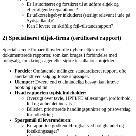
Er I autoriseret og forsikret til at udføre eltjek og
efterfølgende reparationer?
Er udkørselsgebyr inkluderet (særligt relevant i ude på
Sydsjælland)?
Kan I levere en skriftlig fejl‑/tilstandsrapport?
2) Specialiseret eltjek‑firma (certificeret rapport)
Specialiserede firmaer tilbyder ofte dybere eltjek med
dokumenterede rapporter, som kan bruges i forbindelse med
boligsalg, forsikringssager eller større installationsprojekter.
Fordele:
Omfattende målinger, standardiseret rapport, ofte
anerkendt ved salg og forsikringssager.
Ulemper:
Dyrere end et almindeligt besøg; kan kræve
booking i god tid.
Hvad rapporten typisk indeholder:
Oversigt over tavle, HPFI/FE‑aflæsninger, jordforhold,
fejl og anbefalet indsats
Billeder, prioriterede handlingspunkter og prisoverslag
for udbedring
Spørgsmål til leverandøren:
Er rapporten godkendt/brugbar ved bolighandel og
forsikringssager?