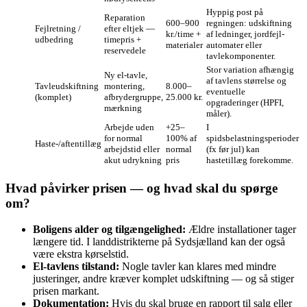
Hyppig post på
Reparation
600–900
regningen: udskiftning
Fejlretning /
efter eltjek —
kr./time +
af ledninger, jordfejl-
udbedring
timepris +
materialer
automater eller
reservedele
tavlekomponenter.
Stor variation afhængig
Ny el-tavle,
af tavlens størrelse og
Tavleudskiftning
montering,
8.000–
eventuelle
(komplet)
afbrydergruppe,
25.000 kr.
opgraderinger (HPFI,
mærkning
måler).
Arbejde uden
+25–
I
for normal
100% af
spidsbelastningsperioder
Haste-/aftentillæg
arbejdstid eller
normal
(fx før jul) kan
akut udrykning
pris
hastetillæg forekomme.
Hvad påvirker prisen — og hvad skal du spørge
om?
Boligens alder og tilgængelighed:
Ældre installationer tager
længere tid. I landdistrikterne på Sydsjælland kan der også
være ekstra kørselstid.
El-tavlens tilstand:
Nogle tavler kan klares med mindre
justeringer, andre kræver komplet udskiftning — og så stiger
prisen markant.
Dokumentation:
Hvis du skal bruge en rapport til salg eller