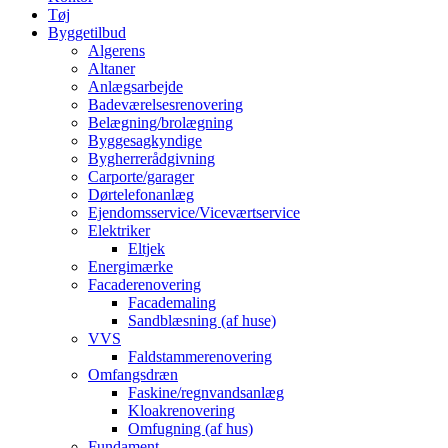
Tøj
Byggetilbud
Algerens
Altaner
Anlægsarbejde
Badeværelsesrenovering
Belægning/brolægning
Byggesagkyndige
Bygherrerådgivning
Carporte/garager
Dørtelefonanlæg
Ejendomsservice/Viceværtservice
Elektriker
Eltjek
Energimærke
Facaderenovering
Facademaling
Sandblæsning (af huse)
VVS
Faldstammerenovering
Omfangsdræn
Faskine/regnvandsanlæg
Kloakrenovering
Omfugning (af hus)
Fundament