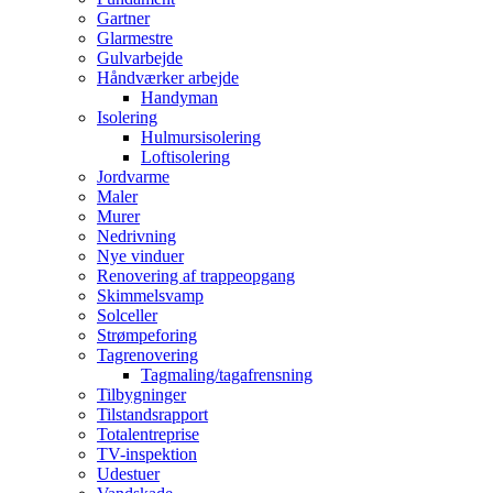
Gartner
Glarmestre
Gulvarbejde
Håndværker arbejde
Handyman
Isolering
Hulmursisolering
Loftisolering
Jordvarme
Maler
Murer
Nedrivning
Nye vinduer
Renovering af trappeopgang
Skimmelsvamp
Solceller
Strømpeforing
Tagrenovering
Tagmaling/tagafrensning
Tilbygninger
Tilstandsrapport
Totalentreprise
TV-inspektion
Udestuer