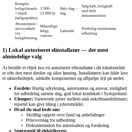
Komplet
Salg/køb, boligkøb
boligtilstands
3.500–
Halv dag –
med fuld
+ eltjek
12.000 kr.
dag
dokumentation
(sælgerpakke)
Abonnement /
Månedligt/
serviceaftale
Flerbolig‑ejendomme,
årligt,
Løbende
via
udlejning
varierer
boligforening
1) Lokal autoriseret elinstallatør — det mest
almindelige valg
At bestille et eltjek hos en autoriseret elinstallatør i dit lokalområde
er ofte den mest direkte og sikre løsning. Installatøren kan både lave
et sikkerhedstjek, udskifte komponenter og afhjælpe fejl på stedet.
Fordele:
Hurtig udrykning, autorisation og ansvar, mulighed
for udbedring samme dag, god lokal kendskab i Sydsjælland.
Ulemper:
Varierende priser mellem små enkeltmandsfirmaer;
rejsetid kan give tillæg i yderområder.
Hvad du skal bede om:
Skriftlig rapport over fund og anbefalinger
Prisoverslag for udbedring
Dokumentation for autorisation og forsikring
Spørgsmål til elektrikeren: