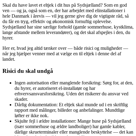
Skal du have lavet et eltjek i dit hus på Sydsjælland? Som en god
ven — og ja, også som en, der har arbejdet med elinstallationer i
hele Danmark i årevis — vil jeg gerne give dig de vigtigste råd, så
du får en tryg, effektiv og økonomisk fornuftig oplevelse.
Sydsjælland har sine særlige forhold (gamle sommerhuse, kystklima,
lange afstande mellem leverandører), og det skal afspejles i den, du
hyrer.
Her er, hvad jeg altid tænker over — både risici og muligheder —
når jeg hjælper venner med at vælge en til eltjek i denne del af
landet.
Risici du skal undgå
Ingen autorisation eller manglende forsikring: Sørg for, at den,
du hyrer, er autoriseret el‑installatør og har
erhvervsansvarsforsikring. Uden det risikerer du ansvar ved
skader.
Dårlig dokumentation: Et eltjek skal munde ud i en skriftlig
rapport med målinger, billeder og anbefalinger. Mundtlige
løfter er ikke nok.
Skjulte fejl i ældre installationer: Mange huse på Sydsjælland
(især sommerhuse og ældre landboliger) har gamle kabler,
dårlige skrueterminaler eller manglende beskyttelse — det kan