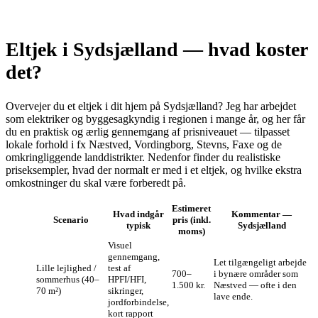
Eltjek i Sydsjælland — hvad koster
det?
Overvejer du et eltjek i dit hjem på Sydsjælland? Jeg har arbejdet
som elektriker og byggesagkyndig i regionen i mange år, og her får
du en praktisk og ærlig gennemgang af prisniveauet — tilpasset
lokale forhold i fx Næstved, Vordingborg, Stevns, Faxe og de
omkringliggende landdistrikter. Nedenfor finder du realistiske
priseksempler, hvad der normalt er med i et eltjek, og hvilke ekstra
omkostninger du skal være forberedt på.
Estimeret
Hvad indgår
Kommentar —
Scenario
pris (inkl.
typisk
Sydsjælland
moms)
Visuel
gennemgang,
Let tilgængeligt arbejde
Lille lejlighed /
test af
700–
i bynære områder som
sommerhus (40–
HPFI/HFI,
1.500 kr.
Næstved — ofte i den
70 m²)
sikringer,
lave ende.
jordforbindelse,
kort rapport