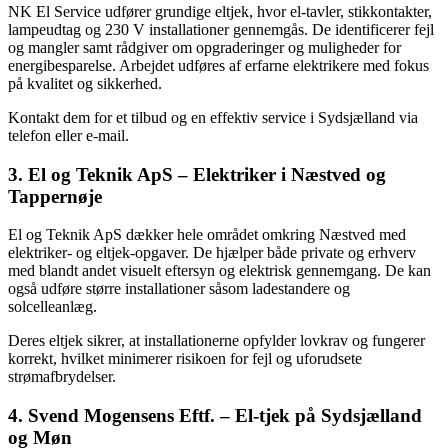
NK El Service udfører grundige eltjek, hvor el-tavler, stikkontakter,
lampeudtag og 230 V installationer gennemgås. De identificerer fejl
og mangler samt rådgiver om opgraderinger og muligheder for
energibesparelse. Arbejdet udføres af erfarne elektrikere med fokus
på kvalitet og sikkerhed.
Kontakt dem for et tilbud og en effektiv service i Sydsjælland via
telefon eller e-mail.
3. El og Teknik ApS – Elektriker i Næstved og
Tappernøje
El og Teknik ApS dækker hele området omkring Næstved med
elektriker- og eltjek-opgaver. De hjælper både private og erhverv
med blandt andet visuelt eftersyn og elektrisk gennemgang. De kan
også udføre større installationer såsom ladestandere og
solcelleanlæg.
Deres eltjek sikrer, at installationerne opfylder lovkrav og fungerer
korrekt, hvilket minimerer risikoen for fejl og uforudsete
strømafbrydelser.
4. Svend Mogensens Eftf. – El-tjek på Sydsjælland
og Møn