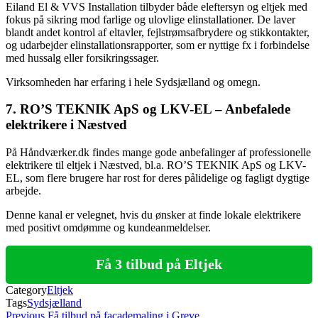
Eiland El & VVS Installation tilbyder både eleftersyn og eltjek med
fokus på sikring mod farlige og ulovlige elinstallationer. De laver
blandt andet kontrol af eltavler, fejlstrømsafbrydere og stikkontakter,
og udarbejder elinstallationsrapporter, som er nyttige fx i forbindelse
med hussalg eller forsikringssager.
Virksomheden har erfaring i hele Sydsjælland og omegn.
7. RO’S TEKNIK ApS og LKV-EL – Anbefalede
elektrikere i Næstved
På Håndværker.dk findes mange gode anbefalinger af professionelle
elektrikere til eltjek i Næstved, bl.a. RO’S TEKNIK ApS og LKV-
EL, som flere brugere har rost for deres pålidelige og fagligt dygtige
arbejde.
Denne kanal er velegnet, hvis du ønsker at finde lokale elektrikere
med positivt omdømme og kundeanmeldelser.
Få 3 tilbud på Eltjek
Category
Eltjek
Tags
Sydsjælland
Indlægsnavigation
Previous
Previous
Få tilbud på facademaling i Greve