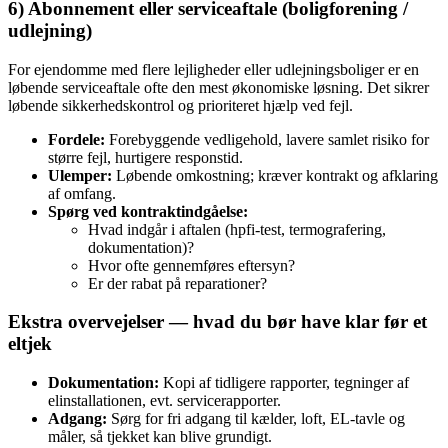
6) Abonnement eller serviceaftale (boligforening /
udlejning)
For ejendomme med flere lejligheder eller udlejningsboliger er en
løbende serviceaftale ofte den mest økonomiske løsning. Det sikrer
løbende sikkerhedskontrol og prioriteret hjælp ved fejl.
Fordele:
Forebyggende vedligehold, lavere samlet risiko for
større fejl, hurtigere responstid.
Ulemper:
Løbende omkostning; kræver kontrakt og afklaring
af omfang.
Spørg ved kontraktindgåelse:
Hvad indgår i aftalen (hpfi-test, termografering,
dokumentation)?
Hvor ofte gennemføres eftersyn?
Er der rabat på reparationer?
Ekstra overvejelser — hvad du bør have klar før et
eltjek
Dokumentation:
Kopi af tidligere rapporter, tegninger af
elinstallationen, evt. servicerapporter.
Adgang:
Sørg for fri adgang til kælder, loft, EL‑tavle og
måler, så tjekket kan blive grundigt.