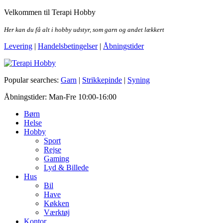
Skip
Velkommen til Terapi Hobby
to
the
Her kan du få alt i hobby udstyr, som garn og andet lækkert
content
Levering
|
Handelsbetingelser
|
Åbningstider
Terapi Hobby
Popular searches:
Garn
|
Strikkepinde
|
Syning
Åbningstider: Man-Fre 10:00-16:00
Børn
Helse
Hobby
Sport
Rejse
Gaming
Lyd & Billede
Hus
Bil
Have
Køkken
Værktøj
Kontor