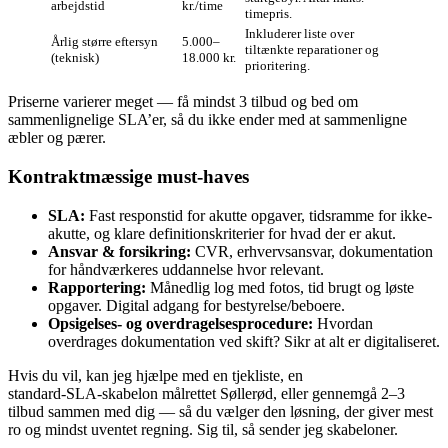
arbejdstid
kr./time
timepris.
Inkluderer liste over
Årlig større eftersyn
5.000–
tiltænkte reparationer og
(teknisk)
18.000 kr.
prioritering.
Priserne varierer meget — få mindst 3 tilbud og bed om
sammenlignelige SLA’er, så du ikke ender med at sammenligne
æbler og pærer.
Kontraktmæssige must-haves
SLA:
Fast responstid for akutte opgaver, tidsramme for ikke-
akutte, og klare definitionskriterier for hvad der er akut.
Ansvar & forsikring:
CVR, erhvervsansvar, dokumentation
for håndværkeres uddannelse hvor relevant.
Rapportering:
Månedlig log med fotos, tid brugt og løste
opgaver. Digital adgang for bestyrelse/beboere.
Opsigelses- og overdragelsesprocedure:
Hvordan
overdrages dokumentation ved skift? Sikr at alt er digitaliseret.
Hvis du vil, kan jeg hjælpe med en tjekliste, en
standard‑SLA‑skabelon målrettet Søllerød, eller gennemgå 2–3
tilbud sammen med dig — så du vælger den løsning, der giver mest
ro og mindst uventet regning. Sig til, så sender jeg skabeloner.