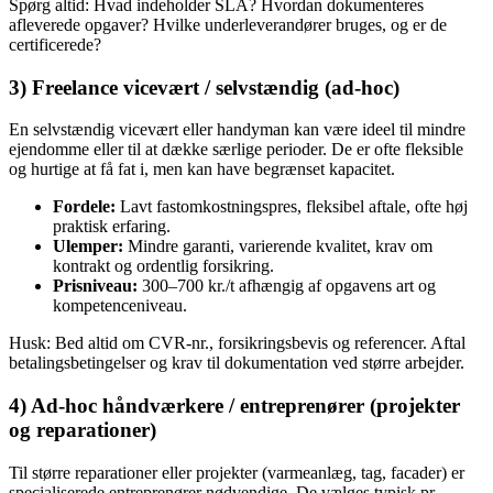
Spørg altid: Hvad indeholder SLA? Hvordan dokumenteres
afleverede opgaver? Hvilke underleverandører bruges, og er de
certificerede?
3) Freelance vicevært / selvstændig (ad‑hoc)
En selvstændig vicevært eller handyman kan være ideel til mindre
ejendomme eller til at dække særlige perioder. De er ofte fleksible
og hurtige at få fat i, men kan have begrænset kapacitet.
Fordele:
Lavt fastomkostningspres, fleksibel aftale, ofte høj
praktisk erfaring.
Ulemper:
Mindre garanti, varierende kvalitet, krav om
kontrakt og ordentlig forsikring.
Prisniveau:
300–700 kr./t afhængig af opgavens art og
kompetenceniveau.
Husk: Bed altid om CVR‑nr., forsikringsbevis og referencer. Aftal
betalingsbetingelser og krav til dokumentation ved større arbejder.
4) Ad‑hoc håndværkere / entreprenører (projekter
og reparationer)
Til større reparationer eller projekter (varmeanlæg, tag, facader) er
specialiserede entreprenører nødvendige. De vælges typisk pr.