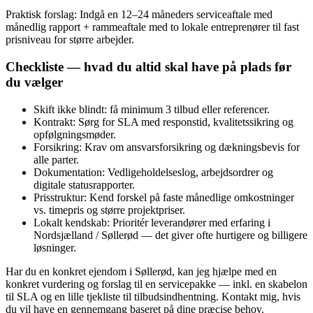
Praktisk forslag: Indgå en 12–24 måneders serviceaftale med
månedlig rapport + rammeaftale med to lokale entreprenører til fast
prisniveau for større arbejder.
Checkliste — hvad du altid skal have på plads før
du vælger
Skift ikke blindt: få minimum 3 tilbud eller referencer.
Kontrakt: Sørg for SLA med responstid, kvalitetssikring og
opfølgningsmøder.
Forsikring: Krav om ansvarsforsikring og dækningsbevis for
alle parter.
Dokumentation: Vedligeholdelseslog, arbejdsordrer og
digitale statusrapporter.
Prisstruktur: Kend forskel på faste månedlige omkostninger
vs. timepris og større projektpriser.
Lokalt kendskab: Prioritér leverandører med erfaring i
Nordsjælland / Søllerød — det giver ofte hurtigere og billigere
løsninger.
Har du en konkret ejendom i Søllerød, kan jeg hjælpe med en
konkret vurdering og forslag til en servicepakke — inkl. en skabelon
til SLA og en lille tjekliste til tilbudsindhentning. Kontakt mig, hvis
du vil have en gennemgang baseret på dine præcise behov.