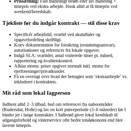
Prissætning:
Fast månedligt beløb eller lav månedlig +
timepris ved ekstra arbejde. Husk altid at få timepris ved
weekend/beredskab.
Tjekliste før du indgår kontrakt — stil disse krav
Specificér arbejdstid, svartid ved akutaftaler og
opgavefordeling skriftligt.
Kræv dokumentation for forsikring (erstatningsansvar),
autorisationer og referencer fra lokale opgaver.
Indgå SLA: svartider, antal visiterede timer pr. måned,
rapportering og kvalitetskontrol.
Afklar moms: priser opgives normalt inkl. moms for
ejerforeninger/privatkunder.
Få en oversigt over hvad der betragtes som ‘ekstraarbejde’ vs.
inkluderet i kontrakten.
Mit råd som lokal fagperson
Indhent altid 2–3 tilbud, bed om referencer fra naboområder
(Rudersdal, Holte) og lav en kort prøveperiode (3–6 måneder) før I
binder jer i lange kontrakter. I Søllerød giver lokal kendskab til
adgangsforhold og vinterservice ofte bedre totaløkonomi end blot
laveste timepris.