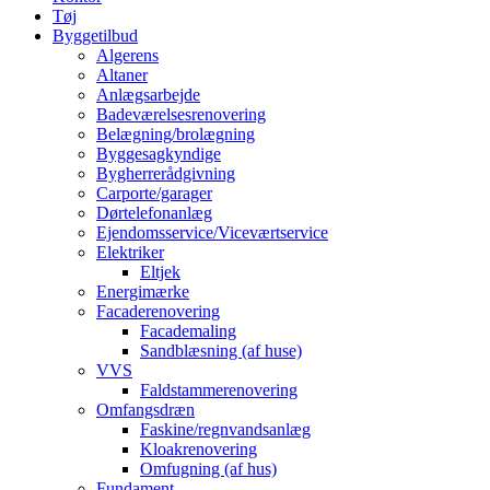
Tøj
Byggetilbud
Algerens
Altaner
Anlægsarbejde
Badeværelsesrenovering
Belægning/brolægning
Byggesagkyndige
Bygherrerådgivning
Carporte/garager
Dørtelefonanlæg
Ejendomsservice/Viceværtservice
Elektriker
Eltjek
Energimærke
Facaderenovering
Facademaling
Sandblæsning (af huse)
VVS
Faldstammerenovering
Omfangsdræn
Faskine/regnvandsanlæg
Kloakrenovering
Omfugning (af hus)
Fundament