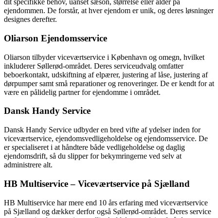
dit specifikke behov, uanset sæson, størrelse eller alder på
ejendommen. De forstår, at hver ejendom er unik, og deres løsninger
designes derefter.
Oliarson Ejendomsservice
Oliarson tilbyder viceværtservice i København og omegn, hvilket
inkluderer Søllerød-området. Deres serviceudvalg omfatter
beboerkontakt, udskiftning af elpærer, justering af låse, justering af
dørpumper samt små reparationer og renoveringer. De er kendt for at
være en pålidelig partner for ejendomme i området.
Dansk Handy Service
Dansk Handy Service udbyder en bred vifte af ydelser inden for
viceværtservice, ejendomsvedligeholdelse og ejendomsservice. De
er specialiseret i at håndtere både vedligeholdelse og daglig
ejendomsdrift, så du slipper for bekymringerne ved selv at
administrere alt.
HB Multiservice – Viceværtservice på Sjælland
HB Multiservice har mere end 10 års erfaring med viceværtservice
på Sjælland og dækker derfor også Søllerød-området. Deres service