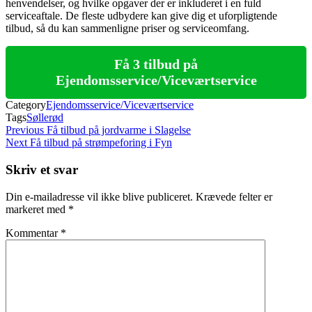
henvendelser, og hvilke opgaver der er inkluderet i en fuld
serviceaftale. De fleste udbydere kan give dig et uforpligtende
tilbud, så du kan sammenligne priser og serviceomfang.
Få 3 tilbud på
Ejendomsservice/Viceværtservice
Category
Ejendomsservice/Viceværtservice
Tags
Søllerød
Indlægsnavigation
Previous
Previous
Få tilbud på jordvarme i Slagelse
Post
Next
Next
Få tilbud på strømpeforing i Fyn
Post
Skriv et svar
Din e-mailadresse vil ikke blive publiceret.
Krævede felter er
markeret med
*
Kommentar
*