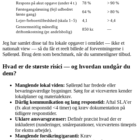
Respons på akut opgave (under 4 t.)
78 %
> 90 %
Førstegangs­løsning (fejl udbedret
64 %
> 80 %
første gang)
Lejer-/beboertilfredshed (skala 1–5)
4,1
> 4,4
Gennemsnitlig månedlig
850 kr.
—
driftomkostning (pr. andelsbolig)
Jeg har samlet disse tal fra lokale opgaver i området — ikke et
nationalt view — så du får et reelt billede af forventningerne i
Søllerød. Brug dem som benchmark, når du sammenligner tilbud.
Hvad er de største risici — og hvordan undgår du
dem?
Manglende lokal viden:
Søllerød har fredede eller
bevaringsværdige bygninger. Sørg for at viceværten kender
lokalplaner og materialekrav.
Dårlig kommunikation og lang responstid:
Aftal SLA’er
(fx akut responstid <4 timer) og kræv dokumentation på
tidligere responstider.
Uklare ansvarsgrænser:
Definér præcist hvad der er
inkluderet (runderinger, småreparationer, viceværtens timepris
for ekstra arbejde).
Manglende forsikring/garanti:
Kræv