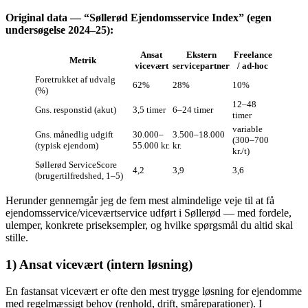
Original data — “Søllerød Ejendomsservice Index” (egen
undersøgelse 2024–25):
Ansat
Ekstern
Freelance
Metrik
vicevært
servicepartner
/ ad‑hoc
Foretrukket af udvalg
62%
28%
10%
(%)
12–48
Gns. responstid (akut)
3,5 timer
6–24 timer
timer
variable
Gns. månedlig udgift
30.000–
3.500–18.000
(300–700
(typisk ejendom)
55.000 kr.
kr.
kr./t)
Søllerød ServiceScore
4,2
3,9
3,6
(brugertilfredshed, 1–5)
Herunder gennemgår jeg de fem mest almindelige veje til at få
ejendomsservice/viceværtservice udført i Søllerød — med fordele,
ulemper, konkrete priseksempler, og hvilke spørgsmål du altid skal
stille.
1) Ansat vicevært (intern løsning)
En fastansat vicevært er ofte den mest trygge løsning for ejendomme
med regelmæssigt behov (renhold, drift, småreparationer). I