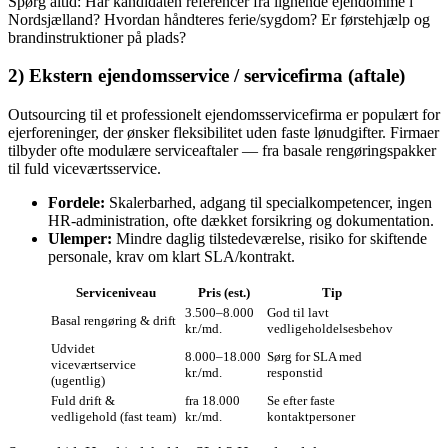
Spørg altid: Har kandidaten referencer fra lignende ejendomme i
Nordsjælland? Hvordan håndteres ferie/sygdom? Er førstehjælp og
brandinstruktioner på plads?
2) Ekstern ejendomsservice / servicefirma (aftale)
Outsourcing til et professionelt ejendomsservicefirma er populært for
ejerforeninger, der ønsker fleksibilitet uden faste lønudgifter. Firmaer
tilbyder ofte modulære serviceaftaler — fra basale rengøringspakker
til fuld viceværtsservice.
Fordele:
Skalerbarhed, adgang til specialkompetencer, ingen
HR‑administration, ofte dækket forsikring og dokumentation.
Ulemper:
Mindre daglig tilstedeværelse, risiko for skiftende
personale, krav om klart SLA/kontrakt.
Serviceniveau
Pris (est.)
Tip
3.500–8.000
God til lavt
Basal rengøring & drift
kr./md.
vedligeholdelsesbehov
Udvidet
8.000–18.000
Sørg for SLA med
viceværtservice
kr./md.
responstid
(ugentlig)
Fuld drift &
fra 18.000
Se efter faste
vedligehold (fast team)
kr./md.
kontaktpersoner