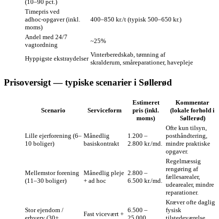
(10–90 pct.)
Timepris ved
adhoc‑opgaver (inkl.
400–850 kr./t (typisk 500–650 kr.)
moms)
Andel med 24/7
~25%
vagtordning
Vinterberedskab, tømning af
Hyppigste ekstraydelser
skralderum, småreparationer, havepleje
Prisoversigt — typiske scenarier i Søllerød
Estimeret
Kommentar
Scenario
Serviceform
pris (inkl.
(lokale forhold i
moms)
Søllerød)
Ofte kun tilsyn,
Lille ejerforening (6–
Månedlig
1.200 –
posthåndtering,
10 boliger)
basiskontrakt
2.800 kr./md.
mindre praktiske
opgaver.
Regelmæssig
rengøring af
Mellemstor forening
Månedlig pleje
2.800 –
fællesarealer,
(11–30 boliger)
+ ad hoc
6.500 kr./md.
udearealer, mindre
reparationer.
Kræver ofte daglig
Stor ejendom /
6.500 –
fysisk
Fast vicevært +
erhverv (30+
25.000
tilstedeværelse,