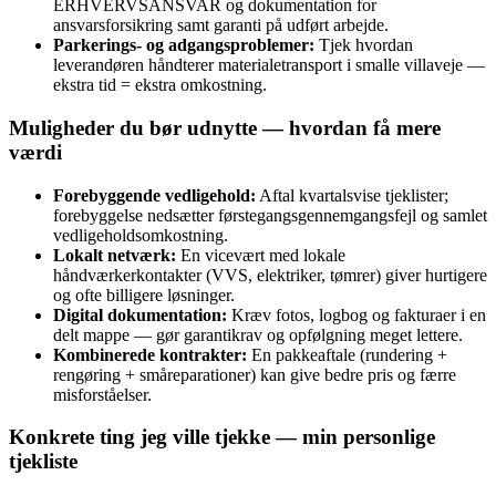
ERHVERVSANSVAR og dokumentation for
ansvarsforsikring samt garanti på udført arbejde.
Parkerings- og adgangsproblemer:
Tjek hvordan
leverandøren håndterer materialetransport i smalle villaveje —
ekstra tid = ekstra omkostning.
Muligheder du bør udnytte — hvordan få mere
værdi
Forebyggende vedligehold:
Aftal kvartalsvise tjeklister;
forebyggelse nedsætter førstegangsgennemgangsfejl og samlet
vedligeholdsomkostning.
Lokalt netværk:
En vicevært med lokale
håndværkerkontakter (VVS, elektriker, tømrer) giver hurtigere
og ofte billigere løsninger.
Digital dokumentation:
Kræv fotos, logbog og fakturaer i en
delt mappe — gør garantikrav og opfølgning meget lettere.
Kombinerede kontrakter:
En pakkeaftale (rundering +
rengøring + småreparationer) kan give bedre pris og færre
misforståelser.
Konkrete ting jeg ville tjekke — min personlige
tjekliste