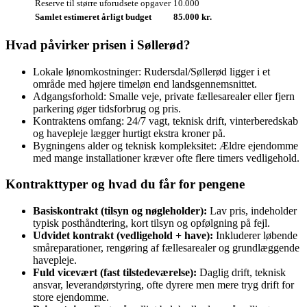
Reserve til større uforudsete opgaver
10.000
Samlet estimeret årligt budget
85.000 kr.
Hvad påvirker prisen i Søllerød?
Lokale lønomkostninger: Rudersdal/Søllerød ligger i et
område med højere timeløn end landsgennemsnittet.
Adgangsforhold: Smalle veje, private fællesarealer eller fjern
parkering øger tidsforbrug og pris.
Kontraktens omfang: 24/7 vagt, teknisk drift, vinterberedskab
og havepleje lægger hurtigt ekstra kroner på.
Bygningens alder og teknisk kompleksitet: Ældre ejendomme
med mange installationer kræver ofte flere timers vedligehold.
Kontrakttyper og hvad du får for pengene
Basiskontrakt (tilsyn og nøgleholder):
Lav pris, indeholder
typisk posthåndtering, kort tilsyn og opfølgning på fejl.
Udvidet kontrakt (vedligehold + have):
Inkluderer løbende
småreparationer, rengøring af fællesarealer og grundlæggende
havepleje.
Fuld vicevært (fast tilstedeværelse):
Daglig drift, teknisk
ansvar, leverandørstyring, ofte dyrere men mere tryg drift for
store ejendomme.