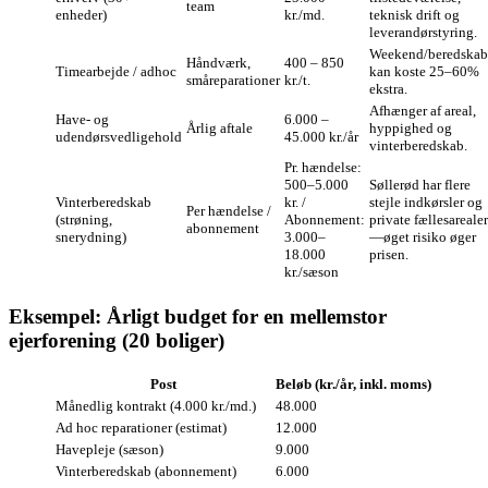
team
enheder)
kr./md.
teknisk drift og
leverandørstyring.
Weekend/beredskab
Håndværk,
400 – 850
Timearbejde / adhoc
kan koste 25–60%
småreparationer
kr./t.
ekstra.
Afhænger af areal,
Have- og
6.000 –
Årlig aftale
hyppighed og
udendørsvedligehold
45.000 kr./år
vinterberedskab.
Pr. hændelse:
500–5.000
Søllerød har flere
Vinterberedskab
kr. /
stejle indkørsler og
Per hændelse /
(strøning,
Abonnement:
private fællesarealer
abonnement
snerydning)
3.000–
—øget risiko øger
18.000
prisen.
kr./sæson
Eksempel: Årligt budget for en mellemstor
ejerforening (20 boliger)
Post
Beløb (kr./år, inkl. moms)
Månedlig kontrakt (4.000 kr./md.)
48.000
Ad hoc reparationer (estimat)
12.000
Havepleje (sæson)
9.000
Vinterberedskab (abonnement)
6.000