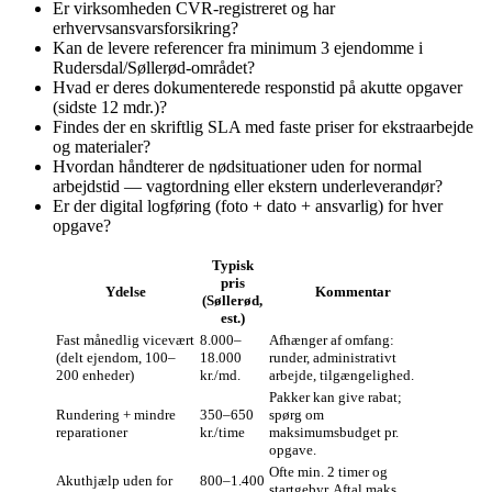
Er virksomheden CVR‑registreret og har
erhvervsansvarsforsikring?
Kan de levere referencer fra minimum 3 ejendomme i
Rudersdal/Søllerød-området?
Hvad er deres dokumenterede responstid på akutte opgaver
(sidste 12 mdr.)?
Findes der en skriftlig SLA med faste priser for ekstraarbejde
og materialer?
Hvordan håndterer de nødsituationer uden for normal
arbejdstid — vagtordning eller ekstern underleverandør?
Er der digital logføring (foto + dato + ansvarlig) for hver
opgave?
Typisk
pris
Ydelse
Kommentar
(Søllerød,
est.)
Fast månedlig vicevært
8.000–
Afhænger af omfang:
(delt ejendom, 100–
18.000
runder, administrativt
200 enheder)
kr./md.
arbejde, tilgængelighed.
Pakker kan give rabat;
Rundering + mindre
350–650
spørg om
reparationer
kr./time
maksimumsbudget pr.
opgave.
Ofte min. 2 timer og
Akuthjælp uden for
800–1.400
startgebyr. Aftal maks.