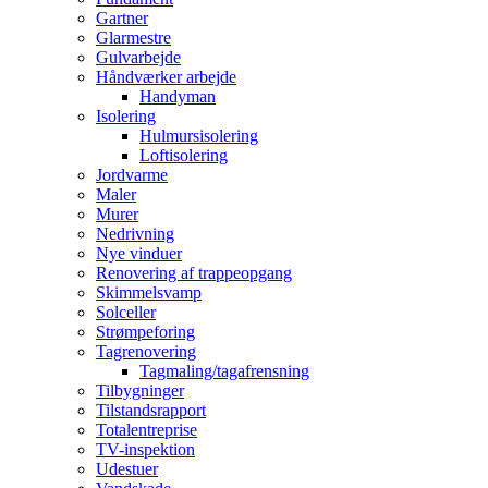
Gartner
Glarmestre
Gulvarbejde
Håndværker arbejde
Handyman
Isolering
Hulmursisolering
Loftisolering
Jordvarme
Maler
Murer
Nedrivning
Nye vinduer
Renovering af trappeopgang
Skimmelsvamp
Solceller
Strømpeforing
Tagrenovering
Tagmaling/tagafrensning
Tilbygninger
Tilstandsrapport
Totalentreprise
TV-inspektion
Udestuer