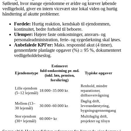
Søllerød, hvor mange ejendomme er ældre og kræver løbende
vedligehold, giver en intern vicevært stor lokal viden og hurtig
håndtering af akutte problemer.
Fordele:
Hurtig reaktion, kendskab til ejendommen,
kontinuitet, bedre forhold til beboere.
Ulemper:
Højere faste omkostninger, ansvars‑ og
personaleadministration, ferie‑ og sygedækning skal løses.
Anbefalede KPI’er:
Maks. responstid akut (4 timer),
gennemførte planlagte opgaver (%) ≥ 95 %, dokumenteret
vedligeholdelseslog.
Estimeret
fuld‑omkostning pr. md.
Ejendomstype
Typiske opgaver
(inkl. løn, pension,
forsikring)
Renhold, mindre
Lille ejendom
18.000–35.000 kr.
reparationer,
(5–12 lejemål)
driftsovervågning
Daglig drift,
Mellem (13–
30.000–60.000 kr.
leverandørstyring,
30 lejemål)
bygningsgennemgang
Stor ejendom
Multifaglig drift,
60.000+ kr.
(30+ lejemål)
projekter og tilsyn