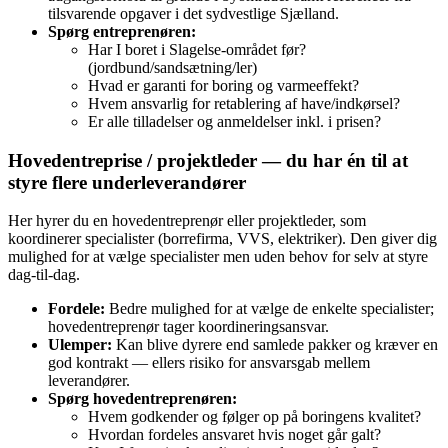
tilsvarende opgaver i det sydvestlige Sjælland.
Spørg entreprenøren:
Har I boret i Slagelse-området før?
(jordbund/sandsætning/ler)
Hvad er garanti for boring og varmeeffekt?
Hvem ansvarlig for retablering af have/indkørsel?
Er alle tilladelser og anmeldelser inkl. i prisen?
Hovedentreprise / projektleder — du har én til at
styre flere underleverandører
Her hyrer du en hovedentreprenør eller projektleder, som
koordinerer specialister (borrefirma, VVS, elektriker). Den giver dig
mulighed for at vælge specialister men uden behov for selv at styre
dag-til-dag.
Fordele:
Bedre mulighed for at vælge de enkelte specialister;
hovedentreprenør tager koordineringsansvar.
Ulemper:
Kan blive dyrere end samlede pakker og kræver en
god kontrakt — ellers risiko for ansvarsgab mellem
leverandører.
Spørg hovedentreprenøren:
Hvem godkender og følger op på boringens kvalitet?
Hvordan fordeles ansvaret hvis noget går galt?