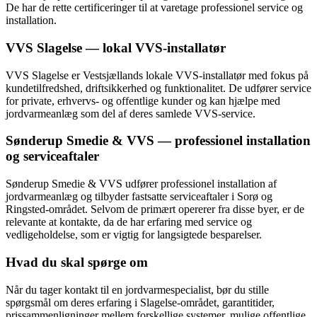
De har de rette certificeringer til at varetage professionel service og
installation.
VVS Slagelse — lokal VVS-installatør
VVS Slagelse er Vestsjællands lokale VVS-installatør med fokus på
kundetilfredshed, driftsikkerhed og funktionalitet. De udfører service
for private, erhvervs- og offentlige kunder og kan hjælpe med
jordvarmeanlæg som del af deres samlede VVS-service.
Sønderup Smedie & VVS — professionel installation
og serviceaftaler
Sønderup Smedie & VVS udfører professionel installation af
jordvarmeanlæg og tilbyder fastsatte serviceaftaler i Sorø og
Ringsted-området. Selvom de primært opererer fra disse byer, er de
relevante at kontakte, da de har erfaring med service og
vedligeholdelse, som er vigtig for langsigtede besparelser.
Hvad du skal spørge om
Når du tager kontakt til en jordvarmespecialist, bør du stille
spørgsmål om deres erfaring i Slagelse-området, garantitider,
prissammenligninger mellem forskellige systemer, mulige offentlige