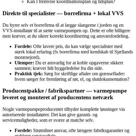
Kan I fremvise koordinationsplan og tidsplan?
Direkte til specialister — borrefirma + lokal VVS
Du hyrer selv et borrefirma til at lægge slangerne i jorden og en
VVS‑installatør til at sætte varmepumpen op. Dette er ofte billigere
men kræver, at du sikrer korrekt koordinering og ansvarsfordeling.
Fordele:
Ofte lavere pris, du kan vælge specialister med
stærk lokal erfaring (fx borrefirma med kendskab til Sjællands
morænejord).
Ulemper:
Du er ansvarlig for at koble opgaverne sikkert
sammen; kræver lidt byggeledelse fra din side.
Praktisk tjek:
Sørg for skriftlige aftaler om grænseflader:
hvem sørger for fremføring af rør, el, og slutdokumentation?
Producentpakke / fabrikspartner — varmepumpe
leveret og monteret af producentens netværk
Nogle varmepumpeproducenter tilbyder komplette løsninger via
autoriserede installatører. Det kan give garanti- og
servicemuligheder, som er svære at matche selv.
Fordele:
Strømlinet ansvar, ofte længere fabriksgarantier og
etableret serviceaftale.