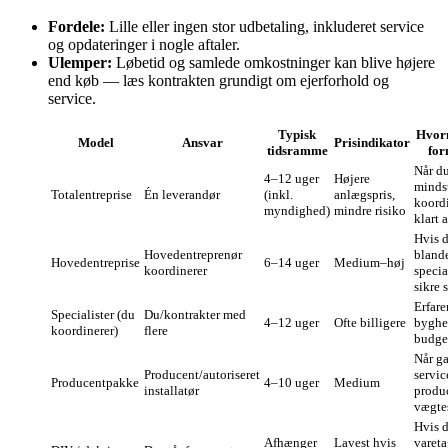
Fordele:
Lille eller ingen stor udbetaling, inkluderet service
og opdateringer i nogle aftaler.
Ulemper:
Løbetid og samlede omkostninger kan blive højere
end køb — læs kontrakten grundigt om ejerforhold og
service.
Typisk
Hvorn
Model
Ansvar
Prisindikator
tidsramme
for
Når du
4–12 uger
Højere
minds
Totalentreprise
Én leverandør
(inkl.
anlægspris,
koord
myndighed)
mindre risiko
klart 
Hvis d
Hovedentreprenør
bland
Hovedentreprise
6–14 uger
Medium–høj
koordinerer
specia
sikre 
Erfare
Specialister (du
Du/kontrakter med
4–12 uger
Ofte billigere
bygher
koordinerer)
flere
budge
Når ga
Producent/autoriseret
servic
Producentpakke
4–10 uger
Medium
installatør
produ
vægte
Hvis 
Afhænger
Lavest hvis
varet