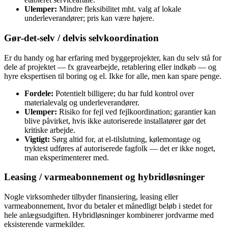
Ulemper:
Mindre fleksibilitet mht. valg af lokale
underleverandører; pris kan være højere.
Gør‑det‑selv / delvis selvkoordination
Er du handy og har erfaring med byggeprojekter, kan du selv stå for
dele af projektet — fx gravearbejde, retablering eller indkøb — og
hyre ekspertisen til boring og el. Ikke for alle, men kan spare penge.
Fordele:
Potentielt billigere; du har fuld kontrol over
materialevalg og underleverandører.
Ulemper:
Risiko for fejl ved fejlkoordination; garantier kan
blive påvirket, hvis ikke autoriserede installatører gør det
kritiske arbejde.
Vigtigt:
Sørg altid for, at el‑tilslutning, kølemontage og
tryktest udføres af autoriserede fagfolk — det er ikke noget,
man eksperimenterer med.
Leasing / varmeabonnement og hybridløsninger
Nogle virksomheder tilbyder finansiering, leasing eller
varmeabonnement, hvor du betaler et månedligt beløb i stedet for
hele anlægsudgiften. Hybridløsninger kombinerer jordvarme med
eksisterende varmekilder.