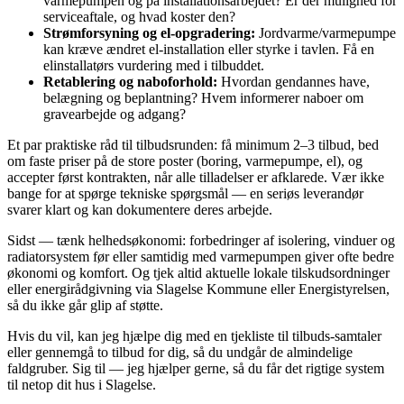
varmepumpen og på installationsarbejdet? Er der mulighed for
serviceaftale, og hvad koster den?
Strømforsyning og el‑opgradering:
Jordvarme/varmepumpe
kan kræve ændret el‑installation eller styrke i tavlen. Få en
elinstallatørs vurdering med i tilbuddet.
Retablering og naboforhold:
Hvordan gendannes have,
belægning og beplantning? Hvem informerer naboer om
gravearbejde og adgang?
Et par praktiske råd til tilbudsrunden: få minimum 2–3 tilbud, bed
om faste priser på de store poster (boring, varmepumpe, el), og
accepter først kontrakten, når alle tilladelser er afklarede. Vær ikke
bange for at spørge tekniske spørgsmål — en seriøs leverandør
svarer klart og kan dokumentere deres arbejde.
Sidst — tænk helhedsøkonomi: forbedringer af isolering, vinduer og
radiatorsystem før eller samtidig med varmepumpen giver ofte bedre
økonomi og komfort. Og tjek altid aktuelle lokale tilskudsordninger
eller energirådgivning via Slagelse Kommune eller Energistyrelsen,
så du ikke går glip af støtte.
Hvis du vil, kan jeg hjælpe dig med en tjekliste til tilbuds‑samtaler
eller gennemgå to tilbud for dig, så du undgår de almindelige
faldgruber. Sig til — jeg hjælper gerne, så du får det rigtige system
til netop dit hus i Slagelse.