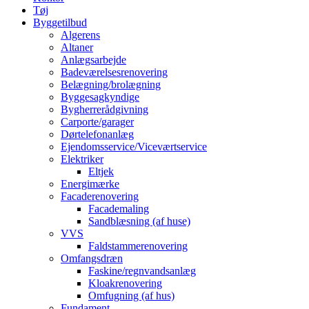
Tøj
Byggetilbud
Algerens
Altaner
Anlægsarbejde
Badeværelsesrenovering
Belægning/brolægning
Byggesagkyndige
Bygherrerådgivning
Carporte/garager
Dørtelefonanlæg
Ejendomsservice/Viceværtservice
Elektriker
Eltjek
Energimærke
Facaderenovering
Facademaling
Sandblæsning (af huse)
VVS
Faldstammerenovering
Omfangsdræn
Faskine/regnvandsanlæg
Kloakrenovering
Omfugning (af hus)
Fundament