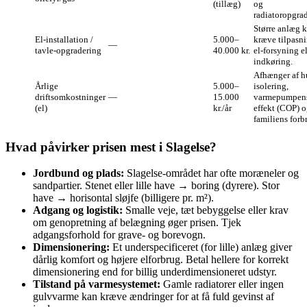
(tillæg)
og
radiatoropgrad
Større anlæg 
El‑installation /
5.000–
kræve tilpasni
—
tavle‑opgradering
40.000 kr.
el‑forsyning el
indkøring.
Afhænger af h
Årlige
5.000–
isolering,
driftsomkostninger
—
15.000
varmepumpen
(el)
kr./år
effekt (COP) 
familiens forb
Hvad påvirker prisen mest i Slagelse?
Jordbund og plads:
Slagelse‑området har ofte moræneler og
sandpartier. Stenet eller lille have → boring (dyrere). Stor
have → horisontal sløjfe (billigere pr. m²).
Adgang og logistik:
Smalle veje, tæt bebyggelse eller krav
om genopretning af belægning øger prisen. Tjek
adgangsforhold for grave- og borevogn.
Dimensionering:
Et underspecificeret (for lille) anlæg giver
dårlig komfort og højere elforbrug. Betal hellere for korrekt
dimensionering end for billig underdimensioneret udstyr.
Tilstand på varmesystemet:
Gamle radiatorer eller ingen
gulvvarme kan kræve ændringer for at få fuld gevinst af