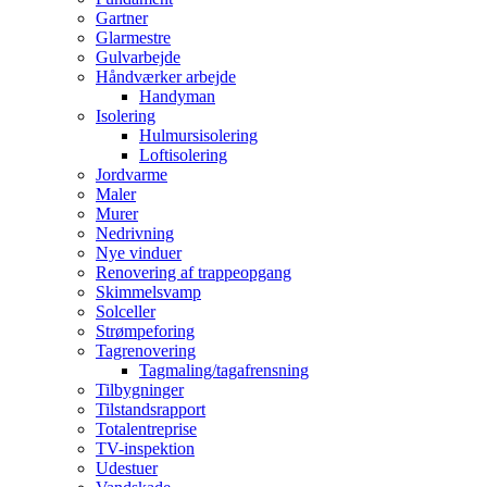
Gartner
Glarmestre
Gulvarbejde
Håndværker arbejde
Handyman
Isolering
Hulmursisolering
Loftisolering
Jordvarme
Maler
Murer
Nedrivning
Nye vinduer
Renovering af trappeopgang
Skimmelsvamp
Solceller
Strømpeforing
Tagrenovering
Tagmaling/tagafrensning
Tilbygninger
Tilstandsrapport
Totalentreprise
TV-inspektion
Udestuer