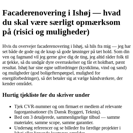
Facaderenovering i Ishøj — hvad
du skal være særligt opmærksom
på (risici og muligheder)
Hvis du overvejer facaderenovering i Ishøj, så hils fra mig — jeg har
set både de gode og de knap så gode løsninger på tæt hold. Som din
ven og fagmand vil jeg gerne give dig de ting, jeg altid råder folk til
at tjekke, så du undgår dyre overraskelser og får et holdbart, pænt
resultat. Ishøj har sine egne udfordringer (kystklima, vind og sand)
og muligheder (god boligefterspørgsel, mulighed for
energiforbedringer), så det betaler sig at vælge håndværkere, der
kender området.
Hurtig tjekliste før du skriver under
Tjek CVR‑nummer og om firmaet er medlem af relevante
fagorganisationer (fx Dansk Byggeri, Tekniq).
Bed om 3 detaljerede, sammenlignelige tilbud — samme
materialer, samme scope, samme garantier.
Undersøg referencer og se billeder fra færdige projekter i