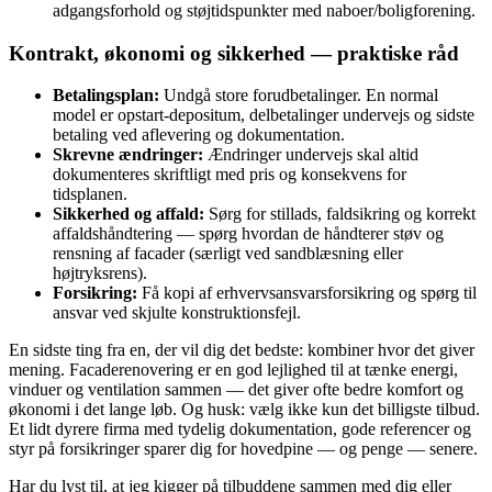
adgangsforhold og støjtidspunkter med naboer/boligforening.
Kontrakt, økonomi og sikkerhed — praktiske råd
Betalingsplan:
Undgå store forudbetalinger. En normal
model er opstart-depositum, delbetalinger undervejs og sidste
betaling ved aflevering og dokumentation.
Skrevne ændringer:
Ændringer undervejs skal altid
dokumenteres skriftligt med pris og konsekvens for
tidsplanen.
Sikkerhed og affald:
Sørg for stillads, faldsikring og korrekt
affaldshåndtering — spørg hvordan de håndterer støv og
rensning af facader (særligt ved sandblæsning eller
højtryksrens).
Forsikring:
Få kopi af erhvervsansvarsforsikring og spørg til
ansvar ved skjulte konstruktionsfejl.
En sidste ting fra en, der vil dig det bedste: kombiner hvor det giver
mening. Facaderenovering er en god lejlighed til at tænke energi,
vinduer og ventilation sammen — det giver ofte bedre komfort og
økonomi i det lange løb. Og husk: vælg ikke kun det billigste tilbud.
Et lidt dyrere firma med tydelig dokumentation, gode referencer og
styr på forsikringer sparer dig for hovedpine — og penge — senere.
Har du lyst til, at jeg kigger på tilbuddene sammen med dig eller