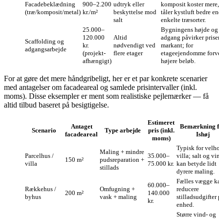
Facadebeklædning
900–2.200
udtryk eller
komposit koster mere
(træ/komposit/metal)
kr./m²
beskyttelse mod
tåler kystluft bedre e
salt
enkelte træsorter.
25.000–
Bygningens højde og
120.000
Altid
adgang påvirker prise
Scaffolding og
kr.
nødvendigt ved
markant; for
adgangsarbejde
(projekt-
flere etager
etageejendomme forv
afhængigt)
højere beløb.
For at gøre det mere håndgribeligt, her er et par konkrete scenarier
med antagelser om facadeareal og samlede prisintervaller (inkl.
moms). Disse eksempler er ment som realistiske pejlemærker — få
altid tilbud baseret på besigtigelse.
Estimeret
Antaget
Bemærkning f
Scenario
Type arbejde
pris (inkl.
facadeareal
Ishøj
moms)
Typisk for velh
Maling + mindre
Parcelhus /
35.000–
villa; salt og vi
150 m²
pudsreparation +
villa
75.000 kr.
kan betyde lidt
stillads
dyrere maling.
Fælles vægge k
60.000–
Rækkehus /
Omfugning +
reducere
200 m²
140.000
byhus
vask + maling
stilladsudgifter 
kr.
enhed.
Større vind- og