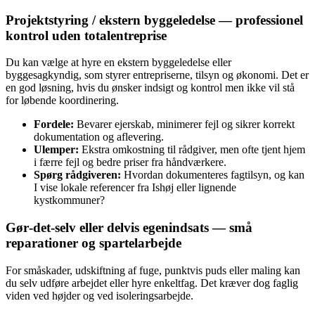
Projektstyring / ekstern byggeledelse — professionel
kontrol uden totalentreprise
Du kan vælge at hyre en ekstern byggeledelse eller
byggesagkyndig, som styrer entrepriserne, tilsyn og økonomi. Det er
en god løsning, hvis du ønsker indsigt og kontrol men ikke vil stå
for løbende koordinering.
Fordele:
Bevarer ejerskab, minimerer fejl og sikrer korrekt
dokumentation og aflevering.
Ulemper:
Ekstra omkostning til rådgiver, men ofte tjent hjem
i færre fejl og bedre priser fra håndværkere.
Spørg rådgiveren:
Hvordan dokumenteres fagtilsyn, og kan
I vise lokale referencer fra Ishøj eller lignende
kystkommuner?
Gør‑det‑selv eller delvis egenindsats — små
reparationer og spartelarbejde
For småskader, udskiftning af fuge, punktvis puds eller maling kan
du selv udføre arbejdet eller hyre enkeltfag. Det kræver dog faglig
viden ved højder og ved isoleringsarbejde.