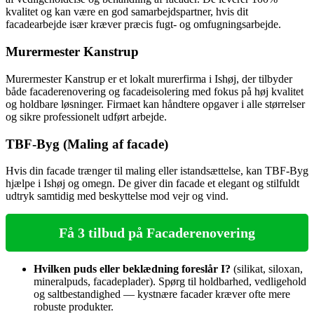
kvalitet og kan være en god samarbejdspartner, hvis dit
facadearbejde især kræver præcis fugt- og omfugningsarbejde.
Murermester Kanstrup
Murermester Kanstrup er et lokalt murerfirma i Ishøj, der tilbyder
både facaderenovering og facadeisolering med fokus på høj kvalitet
og holdbare løsninger. Firmaet kan håndtere opgaver i alle størrelser
og sikre professionelt udført arbejde.
TBF-Byg (Maling af facade)
Hvis din facade trænger til maling eller istandsættelse, kan TBF-Byg
hjælpe i Ishøj og omegn. De giver din facade et elegant og stilfuldt
udtryk samtidig med beskyttelse mod vejr og vind.
Få 3 tilbud på Facaderenovering
Hvilken puds eller beklædning foreslår I?
(silikat, siloxan,
mineralpuds, facadeplader). Spørg til holdbarhed, vedligehold
og saltbestandighed — kystnære facader kræver ofte mere
robuste produkter.