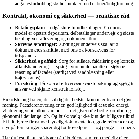
adgangsforhold og støjtidspunkter med naboer/boligforening.
Kontrakt, økonomi og sikkerhed — praktiske råd
Betalingsplan:
Undgå store forudbetalinger. En normal
model er opstart-depositum, delbetalinger undervejs og sidste
betaling ved aflevering og dokumentation.
Skrevne ændringer:
Ændringer undervejs skal altid
dokumenteres skriftligt med pris og konsekvens for
tidsplanen.
Sikkerhed og affald:
Sørg for stillads, faldsikring og korrekt
affaldshåndtering — spørg hvordan de håndterer støv og
rensning af facader (særligt ved sandblæsning eller
højtryksrens).
Forsikring:
Få kopi af erhvervsansvarsforsikring og spørg til
ansvar ved skjulte konstruktionsfejl.
En sidste ting fra en, der vil dig det bedste: kombiner hvor det giver
mening. Facaderenovering er en god lejlighed til at tænke energi,
vinduer og ventilation sammen — det giver ofte bedre komfort og
økonomi i det lange løb. Og husk: vælg ikke kun det billigste tilbud.
Et lidt dyrere firma med tydelig dokumentation, gode referencer og
styr på forsikringer sparer dig for hovedpine — og penge — senere.
Har du lyst til, at jeg kigger på tilbuddene sammen med dig eller