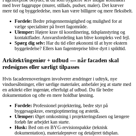
med hver faggruppe (murer, stillads, pudser, maler). Det kræver
mere tid og byggeledelse, men kan være billigere og mere fleksibelt.
Fordele:
Bedre prisgennemsigtighed og mulighed for at
vælge specialister på hvert fagområde.
Ulemper:
Højere krav til koordinering, tidsplanstyring og
kontaktflader. Ansvarsfordeling kan blive kompleks ved fejl.
Spørg dig selv:
Har du tid eller økonomi til at hyre ekstern
byggeledelse? Ellers kan fagentreprise blive dyrt i spildtid.
Arkitekt/ingeniør + udbud — når facaden skal
redesignes eller særligt tilpasses
Hvis facaderenoveringen involverer ændringer i udtryk, nye
vinduesåbninger, eller særlige materialer, anbefaler jeg at starte med
en arkitekt eller ingeniør, efterfulgt af udbud. Du får bedre
dokumentation og ofte en mere holdbar løsning.
Fordele:
Professionel projektering, bedre styr på
byggesagskrav, energioptimering og æstetik.
Ulemper:
Øget omkostning i projekteringsfasen og længere
forløb før arbejdet kan starte.
Husk:
Bed om en BYG‑revisionspakke (teknisk
dokumentation), materialeprøver og detaljeret tidsplan.