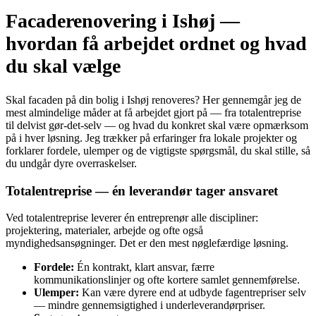
Facaderenovering i Ishøj —
hvordan få arbejdet ordnet og hvad
du skal vælge
Skal facaden på din bolig i Ishøj renoveres? Her gennemgår jeg de
mest almindelige måder at få arbejdet gjort på — fra totalentreprise
til delvist gør‑det‑selv — og hvad du konkret skal være opmærksom
på i hver løsning. Jeg trækker på erfaringer fra lokale projekter og
forklarer fordele, ulemper og de vigtigste spørgsmål, du skal stille, så
du undgår dyre overraskelser.
Totalentreprise — én leverandør tager ansvaret
Ved totalentreprise leverer én entreprenør alle discipliner:
projektering, materialer, arbejde og ofte også
myndighedsansøgninger. Det er den mest nøglefærdige løsning.
Fordele:
Én kontrakt, klart ansvar, færre
kommunikationslinjer og ofte kortere samlet gennemførelse.
Ulemper:
Kan være dyrere end at udbyde fagentrepriser selv
— mindre gennemsigtighed i underleverandørpriser.