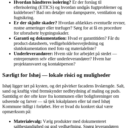
Hvordan håndteres isolering?
Er der forslag til
efterisolering (ETICS) og hvordan undgås fugtproblemer og
kuldebroer? Bad om detaljer om dampspærre, ventilation og
fugtsikring.
Er der skjulte skader?
Hvordan afdækkes eventuelle revner,
rustne armeringer eller træfuger? Sørg for at få en procedure
for uforudsete bygningsskader.
Garanti og dokumentation:
Hvad er garantitiden? Får du
product‑datasheets, vedligeholdelsesvejledning og
slutdokumentation med foto og materialeliste?
Underleverandører:
Hvem står for arbejdet på stedet —
entreprenøren selv eller underleverandører? Hvem har
projektansvaret og kontaktperson?
Særligt for Ishøj — lokale risici og muligheder
Ishøj ligger tæt på kysten, og det påvirker facadens livslængde. Salt,
sand og kraftig vind fremskynder nedbrydning af maling og puds.
Samtidig er der ofte krav fra kommunen eller boligforeninger om
udseende og farver — så tjek lokalplanen eller tal med Ishøj
Kommune tidligt i forløbet. Her er hvad du konkret skal være
opmærksom på:
Materialevalg:
Vælg produkter med dokumenteret
saltbestandighed og god vedhæftning. Spørg leverandøren