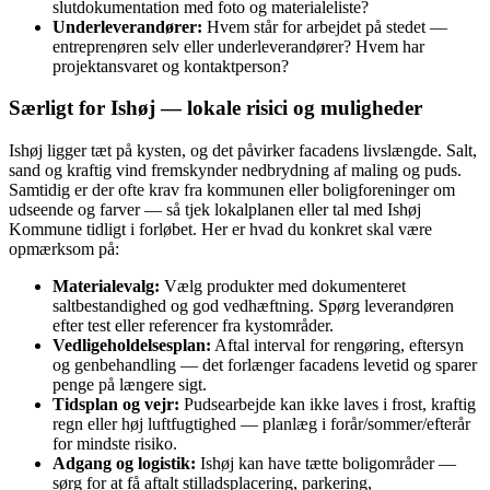
slutdokumentation med foto og materialeliste?
Underleverandører:
Hvem står for arbejdet på stedet —
entreprenøren selv eller underleverandører? Hvem har
projektansvaret og kontaktperson?
Særligt for Ishøj — lokale risici og muligheder
Ishøj ligger tæt på kysten, og det påvirker facadens livslængde. Salt,
sand og kraftig vind fremskynder nedbrydning af maling og puds.
Samtidig er der ofte krav fra kommunen eller boligforeninger om
udseende og farver — så tjek lokalplanen eller tal med Ishøj
Kommune tidligt i forløbet. Her er hvad du konkret skal være
opmærksom på:
Materialevalg:
Vælg produkter med dokumenteret
saltbestandighed og god vedhæftning. Spørg leverandøren
efter test eller referencer fra kystområder.
Vedligeholdelsesplan:
Aftal interval for rengøring, eftersyn
og genbehandling — det forlænger facadens levetid og sparer
penge på længere sigt.
Tidsplan og vejr:
Pudsearbejde kan ikke laves i frost, kraftig
regn eller høj luftfugtighed — planlæg i forår/sommer/efterår
for mindste risiko.
Adgang og logistik:
Ishøj kan have tætte boligområder —
sørg for at få aftalt stilladsplacering, parkering,