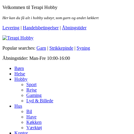
Skip
Velkommen til Terapi Hobby
to
the
Her kan du få alt i hobby udstyr, som garn og andet lækkert
content
Levering
|
Handelsbetingelser
|
Åbningstider
Terapi Hobby
Popular searches:
Garn
|
Strikkepinde
|
Syning
Åbningstider: Man-Fre 10:00-16:00
Børn
Helse
Hobby
Sport
Rejse
Gaming
Lyd & Billede
Hus
Bil
Have
Køkken
Værktøj
Kontor