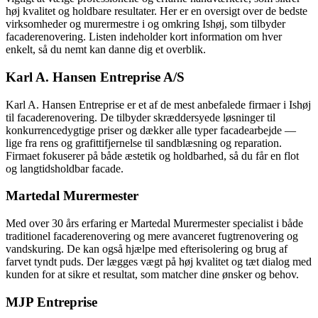
høj kvalitet og holdbare resultater. Her er en oversigt over de bedste
virksomheder og murermestre i og omkring Ishøj, som tilbyder
facaderenovering. Listen indeholder kort information om hver
enkelt, så du nemt kan danne dig et overblik.
Karl A. Hansen Entreprise A/S
Karl A. Hansen Entreprise er et af de mest anbefalede firmaer i Ishøj
til facaderenovering. De tilbyder skræddersyede løsninger til
konkurrencedygtige priser og dækker alle typer facadearbejde —
lige fra rens og grafittifjernelse til sandblæsning og reparation.
Firmaet fokuserer på både æstetik og holdbarhed, så du får en flot
og langtidsholdbar facade.
Martedal Murermester
Med over 30 års erfaring er Martedal Murermester specialist i både
traditionel facaderenovering og mere avanceret fugtrenovering og
vandskuring. De kan også hjælpe med efterisolering og brug af
farvet tyndt puds. Der lægges vægt på høj kvalitet og tæt dialog med
kunden for at sikre et resultat, som matcher dine ønsker og behov.
MJP Entreprise