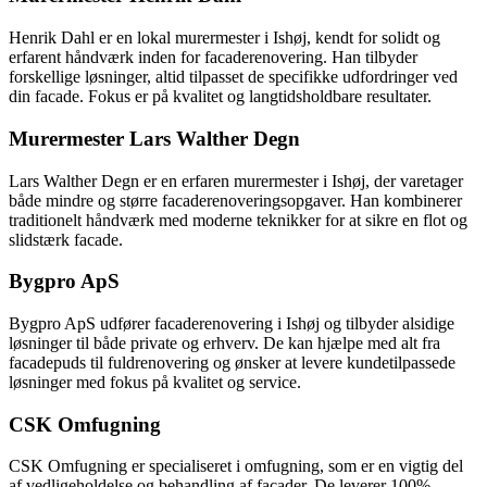
Henrik Dahl er en lokal murermester i Ishøj, kendt for solidt og
erfarent håndværk inden for facaderenovering. Han tilbyder
forskellige løsninger, altid tilpasset de specifikke udfordringer ved
din facade. Fokus er på kvalitet og langtidsholdbare resultater.
Murermester Lars Walther Degn
Lars Walther Degn er en erfaren murermester i Ishøj, der varetager
både mindre og større facaderenoveringsopgaver. Han kombinerer
traditionelt håndværk med moderne teknikker for at sikre en flot og
slidstærk facade.
Bygpro ApS
Bygpro ApS udfører facaderenovering i Ishøj og tilbyder alsidige
løsninger til både private og erhverv. De kan hjælpe med alt fra
facadepuds til fuldrenovering og ønsker at levere kundetilpassede
løsninger med fokus på kvalitet og service.
CSK Omfugning
CSK Omfugning er specialiseret i omfugning, som er en vigtig del
af vedligeholdelse og behandling af facader. De leverer 100%