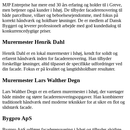
MJP Entreprise har mere end 30 års erfaring og holder til i Greve,
men betjener også kunder i Ishøj. De tilbyder facaderenovering til
både parcelhuse, villaer og beboelsesejendomme, med fokus på
korrekt håndværk og holdbare løsninger. De er medlem af Dansk
Byggeri og leverer professionelt arbejde med god kundedialog til
konkurrencedygtige priser.
Murermester Henrik Dahl
Henrik Dahl er en lokal murermester i Ishøj, kendt for solidt og
erfarent håndværk inden for facaderenovering. Han tilbyder
forskellige løsninger, altid tilpasset de specifikke udfordringer ved
din facade. Fokus er på kvalitet og langtidsholdbare resultater.
Murermester Lars Walther Degn
Lars Walther Degn er en erfaren murermester i Ishøj, der varetager
både mindre og større facaderenoveringsopgaver. Han kombinerer
traditionelt håndværk med moderne teknikker for at sikre en flot og
slidstærk facade.
Bygpro ApS
Bygpro ApS udfører facaderenovering i Ishøj og tilbyder alsidige