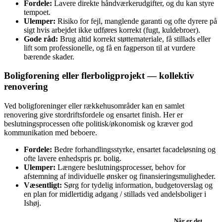
Fordele:
Lavere direkte håndværkerudgifter, og du kan styre
tempoet.
Ulemper:
Risiko for fejl, manglende garanti og ofte dyrere på
sigt hvis arbejdet ikke udføres korrekt (fugt, kuldebroer).
Gode råd:
Brug altid korrekt støttemateriale, få stillads eller
lift som professionelle, og få en fagperson til at vurdere
bærende skader.
Boligforening eller flerboligprojekt — kollektiv
renovering
Ved boligforeninger eller rækkehusområder kan en samlet
renovering give stordriftsfordele og ensartet finish. Her er
beslutningsprocessen ofte politisk/økonomisk og kræver god
kommunikation med beboere.
Fordele:
Bedre forhandlingsstyrke, ensartet facadeløsning og
ofte lavere enhedspris pr. bolig.
Ulemper:
Længere beslutningsprocesser, behov for
afstemning af individuelle ønsker og finansieringsmuligheder.
Væsentligt:
Sørg for tydelig information, budgetoverslag og
en plan for midlertidig adgang / stillads ved andelsboliger i
Ishøj.
Når er det