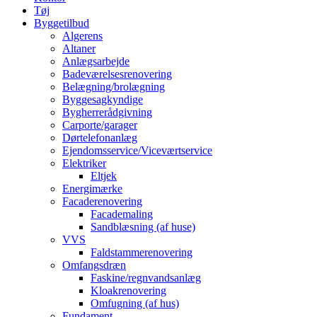
Tøj
Byggetilbud
Algerens
Altaner
Anlægsarbejde
Badeværelsesrenovering
Belægning/brolægning
Byggesagkyndige
Bygherrerådgivning
Carporte/garager
Dørtelefonanlæg
Ejendomsservice/Viceværtservice
Elektriker
Eltjek
Energimærke
Facaderenovering
Facademaling
Sandblæsning (af huse)
VVS
Faldstammerenovering
Omfangsdræn
Faskine/regnvandsanlæg
Kloakrenovering
Omfugning (af hus)
Fundament