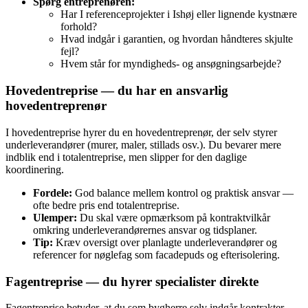
Spørg entreprenøren:
Har I referenceprojekter i Ishøj eller lignende kystnære
forhold?
Hvad indgår i garantien, og hvordan håndteres skjulte
fejl?
Hvem står for myndigheds‑ og ansøgningsarbejde?
Hovedentreprise — du har en ansvarlig
hovedentreprenør
I hovedentreprise hyrer du en hovedentreprenør, der selv styrer
underleverandører (murer, maler, stillads osv.). Du bevarer mere
indblik end i totalentreprise, men slipper for den daglige
koordinering.
Fordele:
God balance mellem kontrol og praktisk ansvar —
ofte bedre pris end totalentreprise.
Ulemper:
Du skal være opmærksom på kontraktvilkår
omkring underleverandørernes ansvar og tidsplaner.
Tip:
Kræv oversigt over planlagte underleverandører og
referencer for nøglefag som facadepuds og efterisolering.
Fagentreprise — du hyrer specialister direkte
Fagentreprise betyder, at du som bygherre selv indgår kontrakter