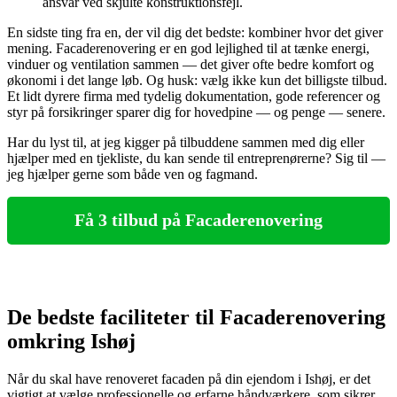
ansvar ved skjulte konstruktionsfejl.
En sidste ting fra en, der vil dig det bedste: kombiner hvor det giver
mening. Facaderenovering er en god lejlighed til at tænke energi,
vinduer og ventilation sammen — det giver ofte bedre komfort og
økonomi i det lange løb. Og husk: vælg ikke kun det billigste tilbud.
Et lidt dyrere firma med tydelig dokumentation, gode referencer og
styr på forsikringer sparer dig for hovedpine — og penge — senere.
Har du lyst til, at jeg kigger på tilbuddene sammen med dig eller
hjælper med en tjekliste, du kan sende til entreprenørerne? Sig til —
jeg hjælper gerne som både ven og fagmand.
Få 3 tilbud på Facaderenovering
De bedste faciliteter til Facaderenovering
omkring Ishøj
Når du skal have renoveret facaden på din ejendom i Ishøj, er det
vigtigt at vælge professionelle og erfarne håndværkere, som sikrer