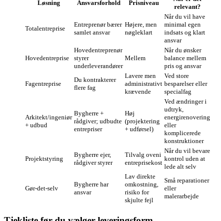
Løsning
Ansvarsforhold
Prisniveau
relevant?
Når du vil have
Entreprenør bærer
Højere, men
minimal egen
Totalentreprise
samlet ansvar
nøgleklart
indsats og klart
ansvar
Hovedentreprenør
Når du ønsker
Hovedentreprise
styrer
Mellem
balance mellem
underleverandører
pris og ansvar
Lavere men
Ved store
Du kontrakterer
Fagentreprise
administrativt
besparelser eller
flere fag
krævende
specialfag
Ved ændringer i
udtryk,
Bygherre +
Høj
Arkitekt/ingeniør
energirenovering
rådgiver; udbudte
(projektering
+ udbud
eller
entrepriser
+ udførsel)
komplicerede
konstruktioner
Når du vil bevare
Bygherre ejer,
Tilvalg oveni
Projektstyring
kontrol uden at
rådgiver styrer
entreprisekost
lede alt selv
Lav direkte
Små reparationer
Bygherre har
omkostning,
Gør‑det‑selv
eller
ansvar
risiko for
malerarbejde
skjulte fejl
Tjekliste før du vælger leveringsform