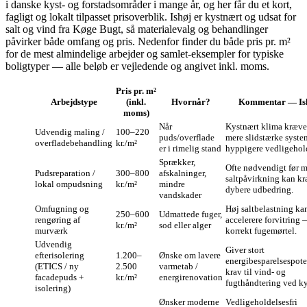
i danske kyst- og forstadsområder i mange år, og her får du et kort,
fagligt og lokalt tilpasset prisoverblik. Ishøj er kystnært og udsat for
salt og vind fra Køge Bugt, så materialevalg og behandlinger
påvirker både omfang og pris. Nedenfor finder du både pris pr. m²
for de mest almindelige arbejder og samlet-eksempler for typiske
boligtyper — alle beløb er vejledende og angivet inkl. moms.
Pris pr. m²
Arbejdstype
(inkl.
Hvornår?
Kommentar — Is
moms)
Når
Kystnært klima kræver
Udvendig maling /
100–220
puds/overflade
mere slidstærke syste
overfladebehandling
kr./m²
er i rimelig stand
hyppigere vedligehol
Sprækker,
Ofte nødvendigt før m
Pudsreparation /
300–800
afskalninger,
saltpåvirkning kan k
lokal ompudsning
kr./m²
mindre
dybere udbedring.
vandskader
Omfugning og
Høj saltbelastning ka
250–600
Udmattede fuger,
rengøring af
accelerere forvitring
kr./m²
sod eller alger
murværk
korrekt fugemørtel.
Udvendig
Giver stort
efterisolering
1.200–
Ønske om lavere
energibesparelsespote
(ETICS / ny
2.500
varmetab /
krav til vind- og
facadepuds +
kr./m²
energirenovation
fugthåndtering ved ky
isolering)
Ønsker moderne
Vedligeholdelsesfri