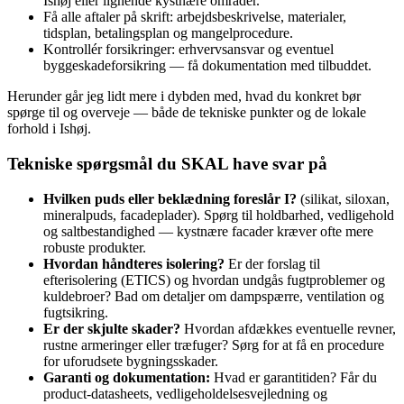
Ishøj eller lignende kystnære områder.
Få alle aftaler på skrift: arbejdsbeskrivelse, materialer,
tidsplan, betalingsplan og mangelprocedure.
Kontrollér forsikringer: erhvervsansvar og eventuel
byggeskadeforsikring — få dokumentation med tilbuddet.
Herunder går jeg lidt mere i dybden med, hvad du konkret bør
spørge til og overveje — både de tekniske punkter og de lokale
forhold i Ishøj.
Tekniske spørgsmål du SKAL have svar på
Hvilken puds eller beklædning foreslår I?
(silikat, siloxan,
mineralpuds, facadeplader). Spørg til holdbarhed, vedligehold
og saltbestandighed — kystnære facader kræver ofte mere
robuste produkter.
Hvordan håndteres isolering?
Er der forslag til
efterisolering (ETICS) og hvordan undgås fugtproblemer og
kuldebroer? Bad om detaljer om dampspærre, ventilation og
fugtsikring.
Er der skjulte skader?
Hvordan afdækkes eventuelle revner,
rustne armeringer eller træfuger? Sørg for at få en procedure
for uforudsete bygningsskader.
Garanti og dokumentation:
Hvad er garantitiden? Får du
product‑datasheets, vedligeholdelsesvejledning og