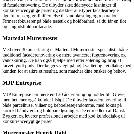
til facaderenovering. De tilbyder skræddersyede løsninger til
konkurrencedygtige priser og dækker alle typer facadearbejde —
lige fra rens og grafittifjernelse til sandblæsning og reparation.
Firmaet fokuserer på både æstetik og holdbarhed, så du får en flot
og langtidsholdbar facade.
Martedal Murermester
Med over 30 års erfaring er Martedal Murermester specialist i både
traditionel facaderenovering og mere avanceret fugtrenovering og
vandskuring. De kan også hjælpe med efterisolering og brug af
farvet tyndt puds. Der lægges vægt på høj kvalitet og tæt dialog med
kunden for at sikre et resultat, som matcher dine ønsker og behov.
MJP Entreprise
MJP Entreprise har mere end 30 års erfaring og holder til i Greve,
men betjener også kunder i Ishøj. De tilbyder facaderenovering til
både parcelhuse, villaer og beboelsesejendomme, med fokus på
korrekt håndværk og holdbare løsninger. De er medlem af Dansk
Byggeri og leverer professionelt arbejde med god kundedialog til
konkurrencedygtige priser.
Murermester Henrik Dahl