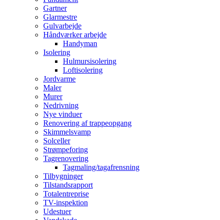
Gartner
Glarmestre
Gulvarbejde
Håndværker arbejde
Handyman
Isolering
Hulmursisolering
Loftisolering
Jordvarme
Maler
Murer
Nedrivning
Nye vinduer
Renovering af trappeopgang
Skimmelsvamp
Solceller
Strømpeforing
Tagrenovering
Tagmaling/tagafrensning
Tilbygninger
Tilstandsrapport
Totalentreprise
TV-inspektion
Udestuer