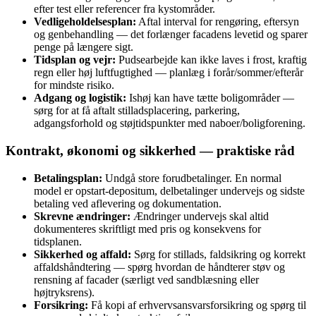
efter test eller referencer fra kystområder.
Vedligeholdelsesplan:
Aftal interval for rengøring, eftersyn
og genbehandling — det forlænger facadens levetid og sparer
penge på længere sigt.
Tidsplan og vejr:
Pudsearbejde kan ikke laves i frost, kraftig
regn eller høj luftfugtighed — planlæg i forår/sommer/efterår
for mindste risiko.
Adgang og logistik:
Ishøj kan have tætte boligområder —
sørg for at få aftalt stilladsplacering, parkering,
adgangsforhold og støjtidspunkter med naboer/boligforening.
Kontrakt, økonomi og sikkerhed — praktiske råd
Betalingsplan:
Undgå store forudbetalinger. En normal
model er opstart-depositum, delbetalinger undervejs og sidste
betaling ved aflevering og dokumentation.
Skrevne ændringer:
Ændringer undervejs skal altid
dokumenteres skriftligt med pris og konsekvens for
tidsplanen.
Sikkerhed og affald:
Sørg for stillads, faldsikring og korrekt
affaldshåndtering — spørg hvordan de håndterer støv og
rensning af facader (særligt ved sandblæsning eller
højtryksrens).
Forsikring:
Få kopi af erhvervsansvarsforsikring og spørg til