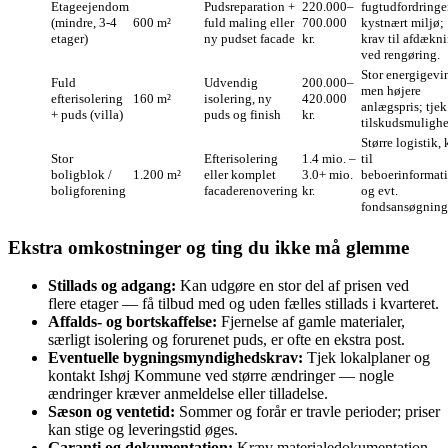
Etageejendom
Pudsreparation +
220.000–
fugtudfordringer
(mindre, 3-4
600 m²
fuld maling eller
700.000
kystnært miljø;
etager)
ny pudset facade
kr.
krav til afdækn
ved rengøring.
Stor energigevin
Fuld
Udvendig
200.000–
men højere
efterisolering
160 m²
isolering, ny
420.000
anlægspris; tjek
+ puds (villa)
puds og finish
kr.
tilskudsmulighe
Større logistik, 
Stor
Efterisolering
1.4 mio. –
til
boligblok /
1.200 m²
eller komplet
3.0+ mio.
beboerinformat
boligforening
facaderenovering
kr.
og evt.
fondsansøgning
Ekstra omkostninger og ting du ikke må glemme
Stillads og adgang:
Kan udgøre en stor del af prisen ved
flere etager — få tilbud med og uden fælles stillads i kvarteret.
Affalds- og bortskaffelse:
Fjernelse af gamle materialer,
særligt isolering og forurenet puds, er ofte en ekstra post.
Eventuelle bygningsmyndighedskrav:
Tjek lokalplaner og
kontakt Ishøj Kommune ved større ændringer — nogle
ændringer kræver anmeldelse eller tilladelse.
Sæson og ventetid:
Sommer og forår er travle perioder; priser
kan stige og leveringstid øges.
Garanti og dokumentation:
Kræv materialedokumentation,