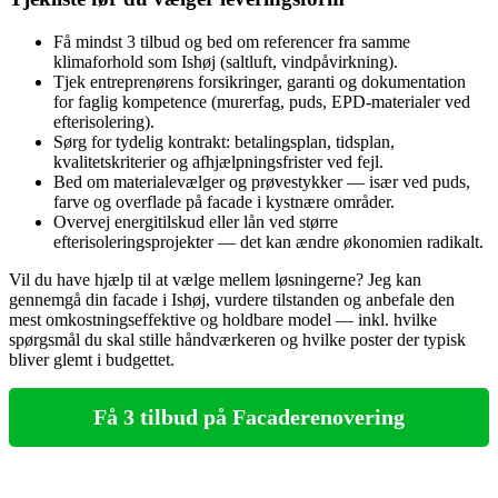
Få mindst 3 tilbud og bed om referencer fra samme
klimaforhold som Ishøj (saltluft, vindpåvirkning).
Tjek entreprenørens forsikringer, garanti og dokumentation
for faglig kompetence (murerfag, puds, EPD‑materialer ved
efterisolering).
Sørg for tydelig kontrakt: betalingsplan, tidsplan,
kvalitetskriterier og afhjælpningsfrister ved fejl.
Bed om materialevælger og prøvestykker — især ved puds,
farve og overflade på facade i kystnære områder.
Overvej energitilskud eller lån ved større
efterisoleringsprojekter — det kan ændre økonomien radikalt.
Vil du have hjælp til at vælge mellem løsningerne? Jeg kan
gennemgå din facade i Ishøj, vurdere tilstanden og anbefale den
mest omkostningseffektive og holdbare model — inkl. hvilke
spørgsmål du skal stille håndværkeren og hvilke poster der typisk
bliver glemt i budgettet.
Få 3 tilbud på Facaderenovering