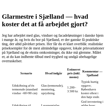
Glarmestre i Sjælland — hvad
koster det at få arbejdet gjort?
Jeg har arbejdet med glas, vinduer og facadeløsninger i danske hjem
i mange år, og hvis du bor på Sjælland, er der ganske få praktiske
ting, der altid påvirker prisen. Her får du et klart overblik: realistiske
priseksempler for de mest almindelige opgaver, lokale prisvariationer
på Sjælland og de ekstra omkostninger, du ikke må glemme. Målet
er, at du kan indhente tilbud med tryghed og undgå ubehagelige
overraskelser.
Estimeret
Kommentar —
Scenario
Hvad indgår
pris (inkl.
Sjælland
moms)
Typisk hurtig
Udskiftning af én
Glas (termorude),
opgave;
1.200–
termorude (standard
montering,
København
3.500 kr.
vindue ~60×90 cm)
oprydning
koster oftest i
den høje ende.
God investering i
Udskiftning til
Lavenergiglas,
ældre huse;