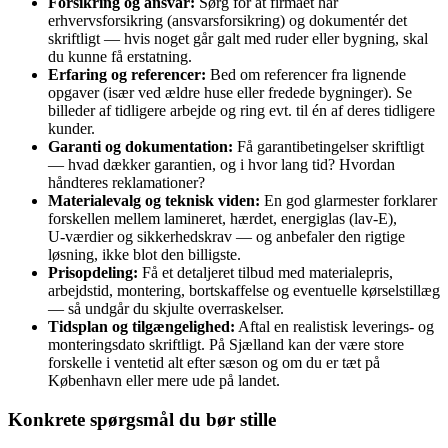
Forsikring og ansvar:
Sørg for at firmaet har
erhvervsforsikring (ansvarsforsikring) og dokumentér det
skriftligt — hvis noget går galt med ruder eller bygning, skal
du kunne få erstatning.
Erfaring og referencer:
Bed om referencer fra lignende
opgaver (især ved ældre huse eller fredede bygninger). Se
billeder af tidligere arbejde og ring evt. til én af deres tidligere
kunder.
Garanti og dokumentation:
Få garantibetingelser skriftligt
— hvad dækker garantien, og i hvor lang tid? Hvordan
håndteres reklamationer?
Materialevalg og teknisk viden:
En god glarmester forklarer
forskellen mellem lamineret, hærdet, energiglas (lav‑E),
U‑værdier og sikkerhedskrav — og anbefaler den rigtige
løsning, ikke blot den billigste.
Prisopdeling:
Få et detaljeret tilbud med materialepris,
arbejdstid, montering, bortskaffelse og eventuelle kørselstillæg
— så undgår du skjulte overraskelser.
Tidsplan og tilgængelighed:
Aftal en realistisk leverings‑ og
monteringsdato skriftligt. På Sjælland kan der være store
forskelle i ventetid alt efter sæson og om du er tæt på
København eller mere ude på landet.
Konkrete spørgsmål du bør stille