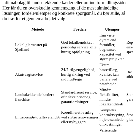
i dit nabolag til landsdækkende kæder eller online formidlingssider.
Her får du en overskuelig gennemgang af de mest almindelige
løsninger, fordele/ulemper og konkrete spørgsmål, du bør stille, så
du træffer et gennemarbejdet valg.
Metode
Fordele
Ulemper
Kan være
dyrere end
God lokalkendskab,
Rep
Lokal glarmester på
formidler,
personlig service, ofte
enk
Sjælland
begrænset
hurtig opfølgning
spe
kapacitet ved
større projekter
Ekstra
24/7-tilgængelighed,
hastetillæg,
Bro
Akut/vagtservice
hurtig sikring ved
kvalitet kan
sik
indbrud/regn
variere ved
natarbejde
Mindre
Standardiseret service,
Landsdækkende kæder /
fleksibilitet,
Sta
ofte faste priser og
franchise
mindre
gara
garantiordninger
lokalkendskab
Kompleks
Koordineret løsning
kontraktstyring,
Stor
Entreprenør/totalleverandør
ved større renoveringer
højere samlede
gla
eller nybyggeri
omkostninger
Varierende