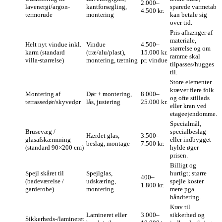
2.000–
lavenergi/argon-
kantforsegling,
sparede varmetab
4.500 kr.
termorude
montering
kan betale sig
over tid.
Pris afhænger af
materiale,
Helt nyt vindue inkl.
Vindue
4.500–
størrelse og om
karm (standard
(træ/alu/plast),
15.000 kr.
ramme skal
villa‑størrelse)
montering, tætning
pr. vindue
tilpasses/hugges
til.
Store elementer
kræver flere folk
Montering af
Dør + montering,
8.000–
og ofte stillads
terrassedør/skyvedør
lås, justering
25.000 kr.
eller kran ved
etageejendomme.
Specialmål,
Brusevæg /
specialbeslag
Hærdet glas,
3.500–
glasafskærmning
eller indbygget
beslag, montage
7.500 kr.
(standard 90×200 cm)
hylde øger
prisen.
Billigt og
Spejl skåret til
Spejlglas,
hurtigt; større
400–
(badeværelse /
udskæring,
spejle koster
1.800 kr.
garderobe)
montering
mere pga.
håndtering.
Krav til
Lamineret eller
3.000–
sikkerhed og
Sikkerheds-/lamineret