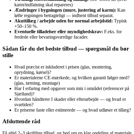
karm/indfatning skal repareres)
Ændringer i bygningen (mure, justering af karm):
Kan
løfte regningen betragteligt — indhent tilbud separat.
Akuttillæg / arbejde uden for normal arbejdstid:
Typisk
+50–150 %.
Eventuelle tilladelser eller myndighedskrav:
F.eks. for
fredede eller bevaringsværdige facader.
Sådan får du det bedste tilbud — spørgsmål du bør
stille
Hvad præcist er inkluderet i prisen (glas, montering,
oprydning, kørsel)?
Er materialerne CE‑mærkede, og hvilken garanti følger med?
(glas, tætning, montage)
Har I erfaring med opgaver som min i området (referencer på
Sjælland)?
Hvordan håndterer I skader eller efterarbejde — og hvad er
svartiden?
Er priserne faste eller estimerede — og hvad udløser et tillæg?
Afsluttende råd
Få altid 2–3 skriftlige tilbud, og bed om en klar opdeling af materiale