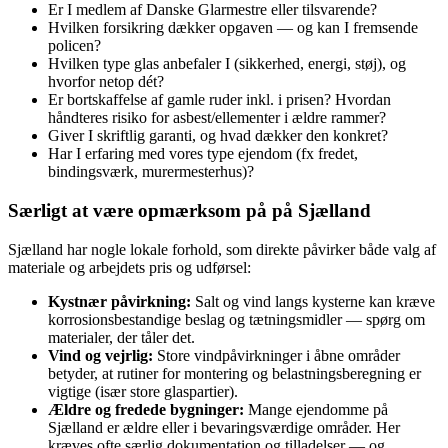
Er I medlem af Danske Glarmestre eller tilsvarende?
Hvilken forsikring dækker opgaven — og kan I fremsende
policen?
Hvilken type glas anbefaler I (sikkerhed, energi, støj), og
hvorfor netop dét?
Er bortskaffelse af gamle ruder inkl. i prisen? Hvordan
håndteres risiko for asbest/ellementer i ældre rammer?
Giver I skriftlig garanti, og hvad dækker den konkret?
Har I erfaring med vores type ejendom (fx fredet,
bindingsværk, murermesterhus)?
Særligt at være opmærksom på på Sjælland
Sjælland har nogle lokale forhold, som direkte påvirker både valg af
materiale og arbejdets pris og udførsel:
Kystnær påvirkning:
Salt og vind langs kysterne kan kræve
korrosionsbestandige beslag og tætningsmidler — spørg om
materialer, der tåler det.
Vind og vejrlig:
Store vindpåvirkninger i åbne områder
betyder, at rutiner for montering og belastningsberegning er
vigtige (især store glaspartier).
Ældre og fredede bygninger:
Mange ejendomme på
Sjælland er ældre eller i bevaringsværdige områder. Her
kræves ofte særlig dokumentation og tilladelser — og