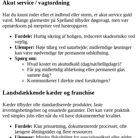
Akut service / vagtordning
Har du knust ruder efter et indbrud eller storm, er akut service guld
værd. Mange glarmestre på Sjælland tilbyder døgnvagt, men vær
opmærksom på merpriser ved hasteopgaver.
Fordele:
Hurtig sikring af boligen, reduceret skadesrisiko ved
vejrlig.
Ulemper:
Høje tillæg ved natarbejde; midlertidige løsninger
kan være nødvendige før permanent udskiftning.
Spørg om:
Hvad koster en akutudkald (dag/nat/helligdage)?
Får jeg midlertidig afdækning eller permanent glas
samme dag?
Kommunikerer I direkte med forsikringen?
Landsdækkende kæder og franchise
Kæder tilbyder ofte standardiserede produkter, faste
leveringsbetingelser og ensartede garantier. Det kan være praktisk
ved simples jobs eller når du vil have dokumenterbar kvalitet.
Fordele:
Klar prissætning, dokumenterede processer, ofte
længere åbningstider og flere ressourcer.
Ulemper:
Mindre fleksibilitet for specialsnedkeri eller ældre