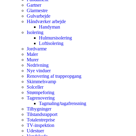
Gartner
Glarmestre
Gulvarbejde
Håndværker arbejde
Handyman
Isolering
Hulmursisolering
Loftisolering
Jordvarme
Maler
Murer
Nedrivning
Nye vinduer
Renovering af trappeopgang
Skimmelsvamp
Solceller
Strømpeforing
Tagrenovering
Tagmaling/tagafrensning
Tilbygninger
Tilstandsrapport
Totalentreprise
TV-inspektion
Udestuer