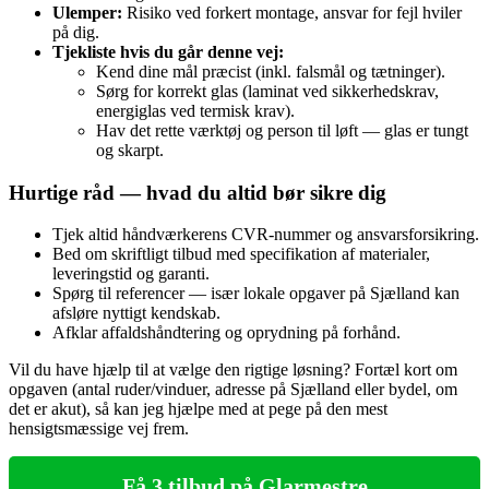
Ulemper:
Risiko ved forkert montage, ansvar for fejl hviler
på dig.
Tjekliste hvis du går denne vej:
Kend dine mål præcist (inkl. falsmål og tætninger).
Sørg for korrekt glas (laminat ved sikkerhedskrav,
energiglas ved termisk krav).
Hav det rette værktøj og person til løft — glas er tungt
og skarpt.
Hurtige råd — hvad du altid bør sikre dig
Tjek altid håndværkerens CVR‑nummer og ansvarsforsikring.
Bed om skriftligt tilbud med specifikation af materialer,
leveringstid og garanti.
Spørg til referencer — især lokale opgaver på Sjælland kan
afsløre nyttigt kendskab.
Afklar affaldshåndtering og oprydning på forhånd.
Vil du have hjælp til at vælge den rigtige løsning? Fortæl kort om
opgaven (antal ruder/vinduer, adresse på Sjælland eller bydel, om
det er akut), så kan jeg hjælpe med at pege på den mest
hensigtsmæssige vej frem.
Få 3 tilbud på Glarmestre