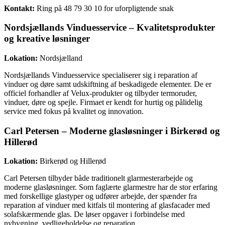
Kontakt:
Ring på 48 79 30 10 for uforpligtende snak
Nordsjællands Vinduesservice – Kvalitetsprodukter
og kreative løsninger
Lokation:
Nordsjælland
Nordsjællands Vinduesservice specialiserer sig i reparation af
vinduer og døre samt udskiftning af beskadigede elementer. De er
officiel forhandler af Velux-produkter og tilbyder termoruder,
vinduer, døre og spejle. Firmaet er kendt for hurtig og pålidelig
service med fokus på kvalitet og innovation.
Carl Petersen – Moderne glasløsninger i Birkerød og
Hillerød
Lokation:
Birkerød og Hillerød
Carl Petersen tilbyder både traditionelt glarmesterarbejde og
moderne glasløsninger. Som faglærte glarmestre har de stor erfaring
med forskellige glastyper og udfører arbejde, der spænder fra
reparation af vinduer med kitfals til montering af glasfacader med
solafskærmende glas. De løser opgaver i forbindelse med
nybygning, vedligeholdelse og reparation.