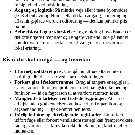
forsigtighed ved udskiftning.
Adgang og logistik:
På mindre veje eller i tætte byområder
(fx København og Nordsjælland) kan adgang, parkering og
aflastningsplads være en udfordring — det kan påvirke pris
og tid.
Arbejdskraft og prisforskelle:
I og omkring hovedstaden er
der ofte højere timepriser og længere ventetid; ude på landet
kan der være færre specialister, så vælg en glarmester med
lokal erfaring.
Risici du skal undgå — og hvordan
Uformel, uafklaret pris:
Undgå mundtlige aftaler uden
skriftligt tilbud — især ved større udskiftninger.
Forkert glas i forkert ramme:
Brug af tungere energiglas i
svage rammer kan give problemer med hængsler, tæthed og
funktion — få en fagperson til at vurdere rammen først.
Manglende tilladelser ved fredede bygninger:
At starte
arbejde uden godkendelser kan koste dyrt i reparation og
sagsbehandling — tjek kommunen først.
Dårlig tætning og efterfølgende fugtskader:
En forkert
udført fuge eller forkert ventilationsstrategi kan fremprovokere
råd og skimmel — kræv korrekt afdækning og kontrol efter
montagen.