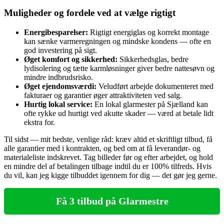
Muligheder og fordele ved at vælge rigtigt
Energibesparelser:
Rigtigt energiglas og korrekt montage
kan sænke varmeregningen og mindske kondens — ofte en
god investering på sigt.
Øget komfort og sikkerhed:
Sikkerhedsglas, bedre
lydisolering og tætte karmløsninger giver bedre nattesøvn og
mindre indbrudsrisko.
Øget ejendomsværdi:
Veludført arbejde dokumenteret med
fakturaer og garantier øger attraktiviteten ved salg.
Hurtig lokal service:
En lokal glarmester på Sjælland kan
ofte rykke ud hurtigt ved akutte skader — værd at betale lidt
ekstra for.
Til sidst — mit bedste, venlige råd: kræv altid et skriftligt tilbud, få
alle garantier med i kontrakten, og bed om at få leverandør‑ og
materialeliste indskrevet. Tag billeder før og efter arbejdet, og hold
en mindre del af betalingen tilbage indtil du er 100% tilfreds. Hvis
du vil, kan jeg kigge tilbuddet igennem for dig — det gør jeg gerne.
Få 3 tilbud på Glarmestre