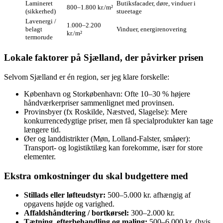
Lamineret
Butiksfacader, døre, vinduer i
800–1.800 kr./m²
(sikkerhed)
stueetage
Lavenergi /
1.000–2.200
belagt
Vinduer, energirenovering
kr./m²
termorude
Lokale faktorer på Sjælland, der påvirker prisen
Selvom Sjælland er én region, ser jeg klare forskelle:
København og Storkøbenhavn: Ofte 10–30 % højere
håndværkerpriser sammenlignet med provinsen.
Provinsbyer (fx Roskilde, Næstved, Slagelse): Mere
konkurrencedygtige priser, men få specialprodukter kan tage
længere tid.
Øer og landdistrikter (Møn, Lolland‑Falster, småøer):
Transport- og logistiktilæg kan forekomme, især for store
elementer.
Ekstra omkostninger du skal budgettere med
Stillads eller løfteudstyr:
500–5.000 kr. afhængig af
opgavens højde og varighed.
Affaldshåndtering / bortkørsel:
300–2.000 kr.
Tætning, efterbehandling og maling:
500–6.000 kr. (hvis