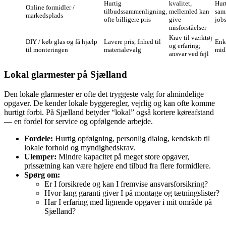
Hurtig
kvalitet,
Hur
Online formidler /
tilbudssammenligning,
mellemled kan
sam
markedsplads
ofte billigere pris
give
job
misforståelser
Krav til værktøj
DIY / køb glas og få hjælp
Lavere pris, frihed til
Enkl
og erfaring;
til monteringen
materialevalg
midl
ansvar ved fejl
Lokal glarmester på Sjælland
Den lokale glarmester er ofte det tryggeste valg for almindelige
opgaver. De kender lokale byggeregler, vejrlig og kan ofte komme
hurtigt forbi. På Sjælland betyder “lokal” også kortere køreafstand
— en fordel for service og opfølgende arbejde.
Fordele:
Hurtig opfølgning, personlig dialog, kendskab til
lokale forhold og myndighedskrav.
Ulemper:
Mindre kapacitet på meget store opgaver,
prissætning kan være højere end tilbud fra flere formidlere.
Spørg om:
Er I forsikrede og kan I fremvise ansvarsforsikring?
Hvor lang garanti giver I på montage og tætningslister?
Har I erfaring med lignende opgaver i mit område på
Sjælland?