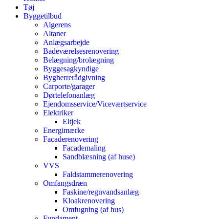
Tøj
Byggetilbud
Algerens
Altaner
Anlægsarbejde
Badeværelsesrenovering
Belægning/brolægning
Byggesagkyndige
Bygherrerådgivning
Carporte/garager
Dørtelefonanlæg
Ejendomsservice/Viceværtservice
Elektriker
Eltjek
Energimærke
Facaderenovering
Facademaling
Sandblæsning (af huse)
VVS
Faldstammerenovering
Omfangsdræn
Faskine/regnvandsanlæg
Kloakrenovering
Omfugning (af hus)
Fundament