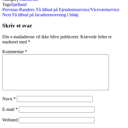
Tags
Sjælland
Indlægsnavigation
Previous
Previous
Randers: Få tilbud på Ejendomsservice/Viceværtservice
Post
Next
Next
Få tilbud på facaderenovering i Ishøj
Post
Skriv et svar
Din e-mailadresse vil ikke blive publiceret.
Krævede felter er
markeret med
*
Kommentar
*
Navn
*
E-mail
*
Websted