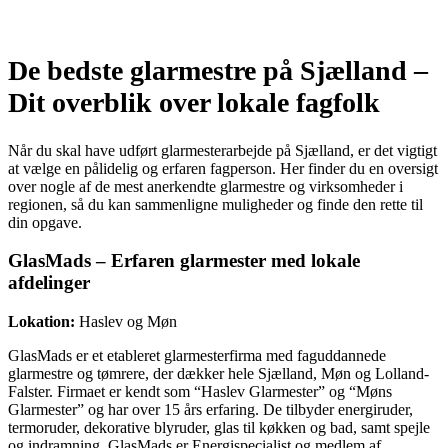
De bedste glarmestre på Sjælland –
Dit overblik over lokale fagfolk
Når du skal have udført glarmesterarbejde på Sjælland, er det vigtigt
at vælge en pålidelig og erfaren fagperson. Her finder du en oversigt
over nogle af de mest anerkendte glarmestre og virksomheder i
regionen, så du kan sammenligne muligheder og finde den rette til
din opgave.
GlasMads – Erfaren glarmester med lokale
afdelinger
Lokation:
Haslev og Møn
GlasMads er et etableret glarmesterfirma med faguddannede
glarmestre og tømrere, der dækker hele Sjælland, Møn og Lolland-
Falster. Firmaet er kendt som “Haslev Glarmester” og “Møns
Glarmester” og har over 15 års erfaring. De tilbyder energiruder,
termoruder, dekorative blyruder, glas til køkken og bad, samt spejle
og indramning. GlasMads er Energispecialist og medlem af