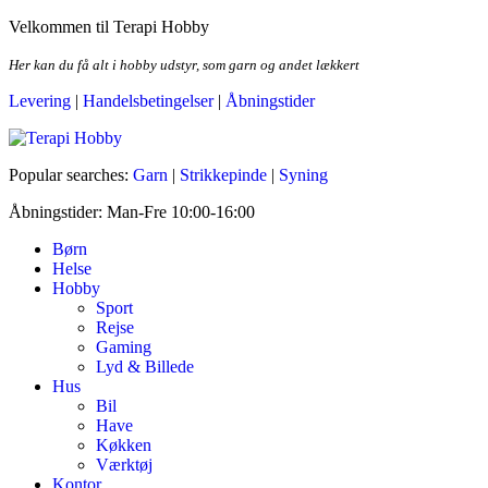
Skip
Velkommen til Terapi Hobby
to
the
Her kan du få alt i hobby udstyr, som garn og andet lækkert
content
Levering
|
Handelsbetingelser
|
Åbningstider
Terapi Hobby
Popular searches:
Garn
|
Strikkepinde
|
Syning
Åbningstider: Man-Fre 10:00-16:00
Børn
Helse
Hobby
Sport
Rejse
Gaming
Lyd & Billede
Hus
Bil
Have
Køkken
Værktøj
Kontor