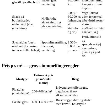
hærdet glas,
10.000+
indbrudssikring
glas til dør eller butik
montering
kr.
kan gøre prisen
højere.
2.000–
Vagt-udkald
Skade på
30.000 kr.
uden for normal
Mid­ler­tidig
butiksfacade /
(afhængig
arbejdstid koster
afdækning, nyt
nødudkald (akut
af
ekstra;
glas, montering
udbedring)
størrelse
øer/landdistrikter
og tid)
kan få tillæg.
Produktionstid
og
Specialglas (buet,
Specialfremstilling,
1.500–
specialværktøj
med hul til armatur,
transport,
8.000+ kr.
øger prisen;
indfarvet eller belagt)
montering
pr. enhed
planlæg i god
tid.
Pris pr. m² — grove tommelfingerregler
Estimeret pris
Glastype
pr. m² (inkl.
Brug
moms)
Indvendige skillevægge,
Floatglas
250–700 kr./m²
bagplader, ikke-
(almindeligt)
sikkerhedskritisk
Brusevægge, døre og steder
Hærdet glas
600–1.400 kr./m²
med krav til brudstyrke