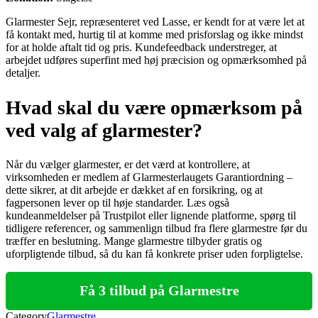
Glarmester Sejr, repræsenteret ved Lasse, er kendt for at være let at
få kontakt med, hurtig til at komme med prisforslag og ikke mindst
for at holde aftalt tid og pris. Kundefeedback understreger, at
arbejdet udføres superfint med høj præcision og opmærksomhed på
detaljer.
Hvad skal du være opmærksom på
ved valg af glarmester?
Når du vælger glarmester, er det værd at kontrollere, at
virksomheden er medlem af Glarmesterlaugets Garantiordning –
dette sikrer, at dit arbejde er dækket af en forsikring, og at
fagpersonen lever op til høje standarder. Læs også
kundeanmeldelser på Trustpilot eller lignende platforme, spørg til
tidligere referencer, og sammenlign tilbud fra flere glarmestre før du
træffer en beslutning. Mange glarmestre tilbyder gratis og
uforpligtende tilbud, så du kan få konkrete priser uden forpligtelse.
Få 3 tilbud på Glarmestre
Category
Glarmestre