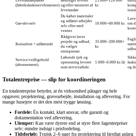
Leverandørpakke
løsninger leveret
25.000–120.000
hurti
(fabriksfaskiner/elementer)
og/eller monteret af
kr.
komp
leverandør.
insta
Du køber materialer
Laver
og udfører arbejdet
Gør‑det‑selv
10.000–60.000 kr.
om dr
selv eller med
korre
venner.
Rådgiver laver
Fagl
projekt og udbud,
35.000–200.000+
Konsulent + udførende
størr
du vælger
kr.
udbu
entreprenør.
Løbende tjek og
Sikke
Service/vedligehold
oprensning leveret
1.000–6.000 kr./år
faski
(abonnement)
som serviceaftale.
og d
Totalentreprise — slip for koordineringen
En totalentreprise betyder, at én virksomhed påtager sig hele
opgaven: projektering, gravearbejde, installation og aflevering. For
mange husejere er det den mest trygge løsning.
Fordele:
Én kontakt, klart ansvar, ofte garanti og
dokumentation ved aflevering.
Ulemper:
Kan være dyrere end at styre flere fagentrepriser
selv; mindre indsigt i prisfordeling.
Tidsforløb:
Typisk 2–6 uger fra projektering til færdigt anlæg