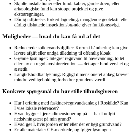
Skjulte installationer eller fund: kabler, gamle dræn, eller
arkæologiske fund kan stoppe projektet og give
ekstraregninger.
Dårlig udførelse: forkert lagdeling, manglende geotekstil eller
dårligt tilsluttede inspektionsbrønde giver funktionssvigt.
Muligheder — hvad du kan få ud af det
Reducerede spildevandsafgifter: Korrekt håndtering kan give
lavere afgift eller undgå tilledning til offentlig kloak.
Grønne løsninger: Integrer regnvand til havevanding, toilet
eller lav en regnhave/bioretention — det øger biodiversitet og
æstetik.
Langtidsholdbar løsning: Rigtigt dimensioneret anlæg kræver
mindre vedligehold og forbedrer grundens værdi.
Konkrete spørgsmål du bør stille tilbudsgiveren
Har I erfaring med faskiner/regnvandsanlæg i Roskilde? Kan
I vise lokale referencer?
Hvad bygger I jeres dimensionering på — har I udført
nedsivningstest på min grund?
Hvad gør I, hvis jorden er ler eller der er højt grundvand?
Er alle materialer CE‑mærkede, og følger løsningen