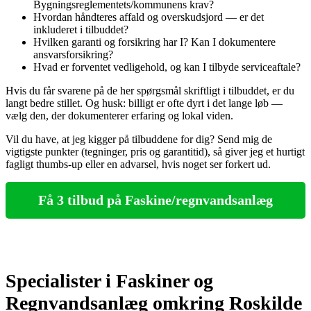
Bygningsreglementets/kommunens krav?
Hvordan håndteres affald og overskudsjord — er det
inkluderet i tilbuddet?
Hvilken garanti og forsikring har I? Kan I dokumentere
ansvarsforsikring?
Hvad er forventet vedligehold, og kan I tilbyde serviceaftale?
Hvis du får svarene på de her spørgsmål skriftligt i tilbuddet, er du
langt bedre stillet. Og husk: billigt er ofte dyrt i det lange løb —
vælg den, der dokumenterer erfaring og lokal viden.
Vil du have, at jeg kigger på tilbuddene for dig? Send mig de
vigtigste punkter (tegninger, pris og garantitid), så giver jeg et hurtigt
fagligt thumbs‑up eller en advarsel, hvis noget ser forkert ud.
Få 3 tilbud på Faskine/regnvandsanlæg
Specialister i Faskiner og
Regnvandsanlæg omkring Roskilde