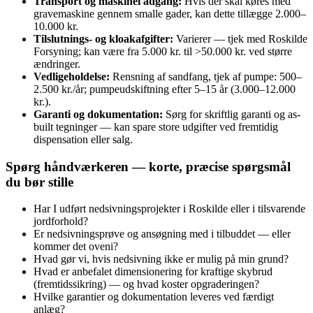
Transport og maskinel adgang:
Hvis der skal køres med
gravemaskine gennem smalle gader, kan dette tillægge 2.000–
10.000 kr.
Tilslutnings- og kloakafgifter:
Varierer — tjek med Roskilde
Forsyning; kan være fra 5.000 kr. til >50.000 kr. ved større
ændringer.
Vedligeholdelse:
Rensning af sandfang, tjek af pumpe: 500–
2.500 kr./år; pumpeudskiftning efter 5–15 år (3.000–12.000
kr.).
Garanti og dokumentation:
Sørg for skriftlig garanti og as-
built tegninger — kan spare store udgifter ved fremtidig
dispensation eller salg.
Spørg håndværkeren — korte, præcise spørgsmål
du bør stille
Har I udført nedsivningsprojekter i Roskilde eller i tilsvarende
jordforhold?
Er nedsivningsprøve og ansøgning med i tilbuddet — eller
kommer det oveni?
Hvad gør vi, hvis nedsivning ikke er mulig på min grund?
Hvad er anbefalet dimensionering for kraftige skybrud
(fremtidssikring) — og hvad koster opgraderingen?
Hvilke garantier og dokumentation leveres ved færdigt
anlæg?