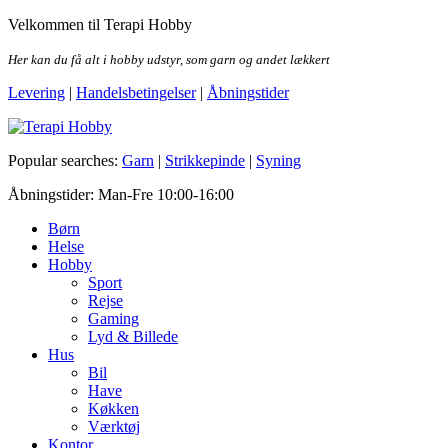
Skip
Velkommen til Terapi Hobby
to
the
Her kan du få alt i hobby udstyr, som garn og andet lækkert
content
Levering
|
Handelsbetingelser
|
Åbningstider
Terapi Hobby
Popular searches:
Garn
|
Strikkepinde
|
Syning
Åbningstider: Man-Fre 10:00-16:00
Børn
Helse
Hobby
Sport
Rejse
Gaming
Lyd & Billede
Hus
Bil
Have
Køkken
Værktøj
Kontor