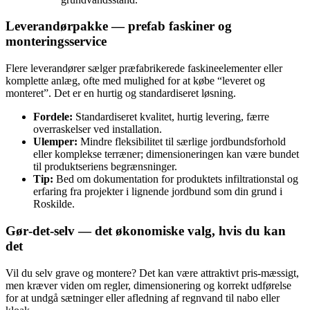
Leverandørpakke — prefab faskiner og
monteringsservice
Flere leverandører sælger præfabrikerede faskineelementer eller
komplette anlæg, ofte med mulighed for at købe “leveret og
monteret”. Det er en hurtig og standardiseret løsning.
Fordele:
Standardiseret kvalitet, hurtig levering, færre
overraskelser ved installation.
Ulemper:
Mindre fleksibilitet til særlige jordbundsforhold
eller komplekse terræner; dimensioneringen kan være bundet
til produktseriens begrænsninger.
Tip:
Bed om dokumentation for produktets infiltrationstal og
erfaring fra projekter i lignende jordbund som din grund i
Roskilde.
Gør‑det‑selv — det økonomiske valg, hvis du kan
det
Vil du selv grave og montere? Det kan være attraktivt pris‑mæssigt,
men kræver viden om regler, dimensionering og korrekt udførelse
for at undgå sætninger eller afledning af regnvand til nabo eller