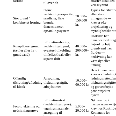
faskine
aflaster kloakken
til overløb
ved skybrud.
Større
Typisk for erhver
nedsivningskapacitet,
eller store
70.000–
Stor grund /
sandfang, flere
villagrunde —
150.000
kombineret løsning
brønde,
kræver ofte
kr.
dimensioneret
projektering og
opsamlingssystem
myndighedskontro
Roskilde har
områder med tung
Infiltrationsboring,
lerjord og højt
Kompliceret grund
nedsivningsbrønd,
40.000–
grundvand nær
(tæt ler eller højt
eventuel tilkobling
200.000+
fjorden —
grundvand)
til fælleskloak eller
kr.
nedsivning kan
separat drift
være dyr eller
umulig.
Hvis kommunen
kræver afledning t
Offentlig
Ansøgning,
ledningsnettet, k
10.000–
tilslutning/afledning
tilslutningsafgift,
tilslutningsafgifte
60.000 kr.
til kloak
arbejdstimer
og gravearbejde
gøre projektet
dyrere.
Infiltrationstest
Nødvendigt i
(nedsivningsprøve),
mange sager — tj
Forprojektering og
5.000–
tegningsmateriale,
krav hos Roskilde
nedsivningsprøve
20.000 kr.
ansøgning til
Kommune før