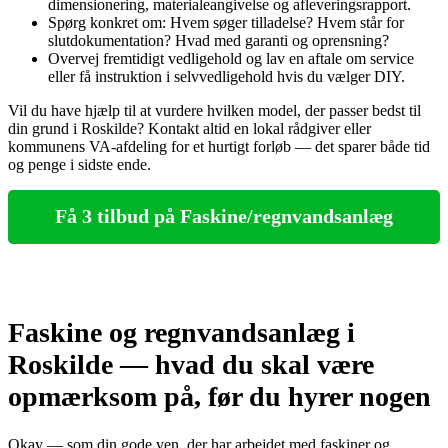
dimensionering, materialeangivelse og afleveringsrapport.
Spørg konkret om: Hvem søger tilladelse? Hvem står for
slutdokumentation? Hvad med garanti og oprensning?
Overvej fremtidigt vedligehold og lav en aftale om service
eller få instruktion i selvvedligehold hvis du vælger DIY.
Vil du have hjælp til at vurdere hvilken model, der passer bedst til
din grund i Roskilde? Kontakt altid en lokal rådgiver eller
kommunens VA‑afdeling for et hurtigt forløb — det sparer både tid
og penge i sidste ende.
Få 3 tilbud på Faskine/regnvandsanlæg
Faskine og regnvandsanlæg i
Roskilde — hvad du skal være
opmærksom på, før du hyrer nogen
Okay — som din gode ven, der har arbejdet med faskiner og