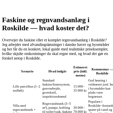
Faskine og regnvandsanlæg i
Roskilde — hvad koster det?
Overvejer du faskine eller et komplet regnvandsanlæg i Roskilde?
Jeg arbejder med afvandingsløsninger i danske haver og byområder
og her får du en konkret, lokal guide med realistiske priseksempler,
hvilke skjulte omkostninger du skal regne med, og hvad der gør en
forskel netop i Roskilde.
Estimeret
Kommentar —
Scenario
Hvad indgår
pris (inkl.
Roskilde
moms)
Standard
God løsning i
faskine/kratesystem,
veldrænet jord. I
Lille parcelhus (1–2
15.000–
gravearbejde,
i byområder kan
nedløb)
35.000 kr.
geotekstil,
plads være
inspektionsbrønd
begrænset.
Populært i
Regnvandstank (3–5
Villa med
Roskilde–forstæd
m³), pumpe, kobling
30.000–
regnvandstank +
sparer på vand og
til toilet/vask, faskine
70.000 kr.