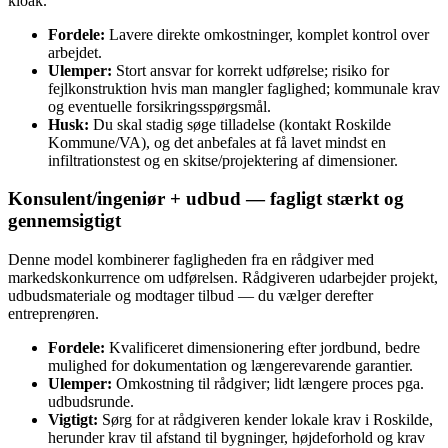
kloak.
Fordele:
Lavere direkte omkostninger, komplet kontrol over
arbejdet.
Ulemper:
Stort ansvar for korrekt udførelse; risiko for
fejlkonstruktion hvis man mangler faglighed; kommunale krav
og eventuelle forsikringsspørgsmål.
Husk:
Du skal stadig søge tilladelse (kontakt Roskilde
Kommune/VA), og det anbefales at få lavet mindst en
infiltrationstest og en skitse/projektering af dimensioner.
Konsulent/ingeniør + udbud — fagligt stærkt og
gennemsigtigt
Denne model kombinerer fagligheden fra en rådgiver med
markedskonkurrence om udførelsen. Rådgiveren udarbejder projekt,
udbudsmateriale og modtager tilbud — du vælger derefter
entreprenøren.
Fordele:
Kvalificeret dimensionering efter jordbund, bedre
mulighed for dokumentation og længerevarende garantier.
Ulemper:
Omkostning til rådgiver; lidt længere proces pga.
udbudsrunde.
Vigtigt:
Sørg for at rådgiveren kender lokale krav i Roskilde,
herunder krav til afstand til bygninger, højdeforhold og krav