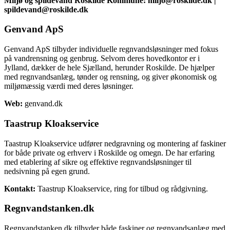
Miljø og spildevand Roskilde Kommune: miljo@roskilde.dk |
spildevand@roskilde.dk
Genvand ApS
Genvand ApS tilbyder individuelle regnvandsløsninger med fokus
på vandrensning og genbrug. Selvom deres hovedkontor er i
Jylland, dækker de hele Sjælland, herunder Roskilde. De hjælper
med regnvandsanlæg, tønder og rensning, og giver økonomisk og
miljømæssig værdi med deres løsninger.
Web:
genvand.dk
Taastrup Kloakservice
Taastrup Kloakservice udfører nedgravning og montering af faskiner
for både private og erhverv i Roskilde og omegn. De har erfaring
med etablering af sikre og effektive regnvandsløsninger til
nedsivning på egen grund.
Kontakt:
Taastrup Kloakservice, ring for tilbud og rådgivning.
Regnvandstanken.dk
Regnvandstanken.dk tilbyder både faskiner og regnvandsanlæg med