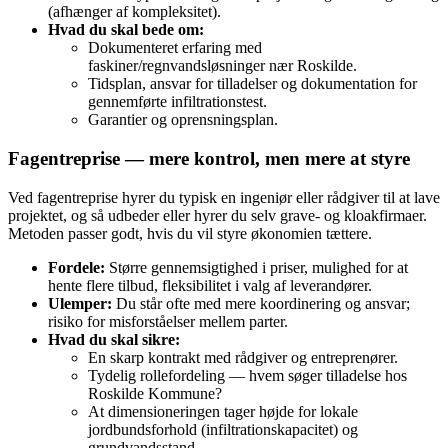
(afhænger af kompleksitet).
Hvad du skal bede om:
Dokumenteret erfaring med
faskiner/regnvandsløsninger nær Roskilde.
Tidsplan, ansvar for tilladelser og dokumentation for
gennemførte infiltrationstest.
Garantier og oprensningsplan.
Fagentreprise — mere kontrol, men mere at styre
Ved fagentreprise hyrer du typisk en ingeniør eller rådgiver til at lave
projektet, og så udbeder eller hyrer du selv grave- og kloakfirmaer.
Metoden passer godt, hvis du vil styre økonomien tættere.
Fordele:
Større gennemsigtighed i priser, mulighed for at
hente flere tilbud, fleksibilitet i valg af leverandører.
Ulemper:
Du står ofte med mere koordinering og ansvar;
risiko for misforståelser mellem parter.
Hvad du skal sikre:
En skarp kontrakt med rådgiver og entreprenører.
Tydelig rollefordeling — hvem søger tilladelse hos
Roskilde Kommune?
At dimensioneringen tager højde for lokale
jordbundsforhold (infiltrationskapacitet) og
grundvandsstand.