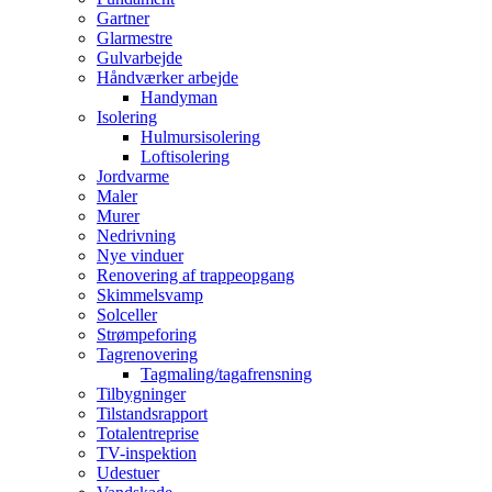
Gartner
Glarmestre
Gulvarbejde
Håndværker arbejde
Handyman
Isolering
Hulmursisolering
Loftisolering
Jordvarme
Maler
Murer
Nedrivning
Nye vinduer
Renovering af trappeopgang
Skimmelsvamp
Solceller
Strømpeforing
Tagrenovering
Tagmaling/tagafrensning
Tilbygninger
Tilstandsrapport
Totalentreprise
TV-inspektion
Udestuer