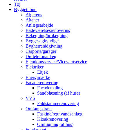
Tøj
Byggetilbud
Algerens
Altaner
Anlægsarbejde
Badeværelsesrenovering
Belægning/brolægning
Byggesagkyndige
Bygherrerådgivning
Carporte/garager
Dørtelefonanlæg
Ejendomsservice/Viceværtservice
Elektriker
Eltjek
Energimærke
Facaderenovering
Facademaling
Sandblæsning (af huse)
VVS
Faldstammerenovering
Omfangsdræn
Faskine/regnvandsanlæg
Kloakrenovering
Omfugning (af hus)
Fundament