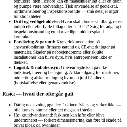
populære, men i lerjord kan en magasinløsning eller en dræn
og pumpe være nødvendigt. Tjek anvendelse af geotekstil,
rørdimensioner og inspektionsbrønde — små detaljer afgør
funktionaliteten.
Drift og vedligeholdelse:
Hvem skal tømme sandfang, rense
indløb eller efterfylde filtlag efter 5–10 år? Sørg for adgang til
inspektionsbrønd og en klar vedligeholdelsesplan i
kontrakten.
Forsikring & garanti:
Kræv dokumentation på
ansvarsforsikring, firmaets garanti og CE‑mærkninger på
materialer. Skader på naboejendomme eller skjulte
installationer kan blive dyre, hvis entreprenøren ikke er
dækket.
Logistik & nabohensyn:
Gravearbejde kan påvirke
indkørsel, træer og belægning. Afklar adgang for maskiner,
midlertidig afskærmning og hvordan jord håndteres
(bortskaffelse eller genanvendelse).
Risici — hvad der ofte går galt
Dårlig nedsivning pga. ler: faskinen fyldes og virker ikke —
ofte kræves pumpe eller tæt magasin i stedet.
Høj grundvandsstand: faskinen kan løfte eller blive
undermineret — forkert dimensionering kan føre til skade på
privat kloak og bygninger.