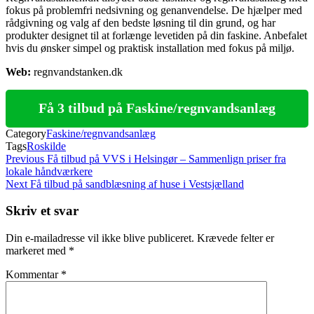
fokus på problemfri nedsivning og genanvendelse. De hjælper med
rådgivning og valg af den bedste løsning til din grund, og har
produkter designet til at forlænge levetiden på din faskine. Anbefalet
hvis du ønsker simpel og praktisk installation med fokus på miljø.
Web:
regnvandstanken.dk
Få 3 tilbud på Faskine/regnvandsanlæg
Category
Faskine/regnvandsanlæg
Tags
Roskilde
Indlægsnavigation
Previous
Previous
Få tilbud på VVS i Helsingør – Sammenlign priser fra
Post
lokale håndværkere
Next
Next
Få tilbud på sandblæsning af huse i Vestsjælland
Post
Skriv et svar
Din e-mailadresse vil ikke blive publiceret.
Krævede felter er
markeret med
*
Kommentar
*