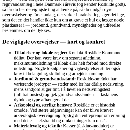
regnvandsanlæg i hele Danmark i årevis (og kender Roskilde godt),
så får du her de vigtigste ting at tænke på, så du undgår dyre
overraskelser og får et anlæg, der virker i praksis. Jeg siger det lige,
som det er: det handler ikke kun om at grave et hul og lægge nogle
plastkasser i — jordbund, grundvand, myndigheder og udførelse
bestemmer, om det lykkes.
De vigtigste overvejelser — kort og konkret
Tilladelser og lokale regler:
Kontakt Roskilde Kommune
tidligt. Der kan være krav om separat afledning,
maksimumudledning til kloak eller helt forbud mod direkte
udledning. Nogle lokalplaner og vejbestyrelser stiller også
krav til belægning, skiltning og arbejdets omfang.
Jordbund & grundvandsstand:
Roskilde-området har
varierende jordtyper — steder med ler har dårlig nedsivning,
mens sandjord suger fint. Få lavet en nedsivningstest
(infiltrationstest) og tjek grundvandsstanden — faskinens
dybde og type afhænger af det.
Arkæologi og særlige hensyn:
Roskilde er et historisk
område. Ved større udgravninger kan der blive krævet
arkæologisk overvågning. Spørg din entreprenør om erfaring
med dette — ekstra tid og omkostninger kan opstå.
Materialevalg og teknik:
Kasser (faskine-moduler) er