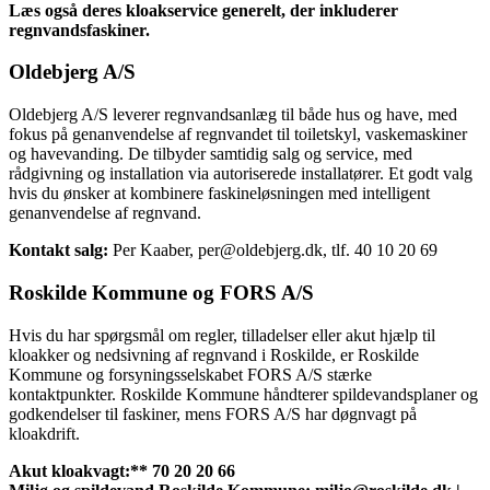
Læs også deres kloakservice generelt, der inkluderer
regnvandsfaskiner.
Oldebjerg A/S
Oldebjerg A/S leverer regnvandsanlæg til både hus og have, med
fokus på genanvendelse af regnvandet til toiletskyl, vaskemaskiner
og havevanding. De tilbyder samtidig salg og service, med
rådgivning og installation via autoriserede installatører. Et godt valg
hvis du ønsker at kombinere faskineløsningen med intelligent
genanvendelse af regnvand.
Kontakt salg:
Per Kaaber, per@oldebjerg.dk, tlf. 40 10 20 69
Roskilde Kommune og FORS A/S
Hvis du har spørgsmål om regler, tilladelser eller akut hjælp til
kloakker og nedsivning af regnvand i Roskilde, er Roskilde
Kommune og forsyningsselskabet FORS A/S stærke
kontaktpunkter. Roskilde Kommune håndterer spildevandsplaner og
godkendelser til faskiner, mens FORS A/S har døgnvagt på
kloakdrift.
Akut kloakvagt:** 70 20 20 66