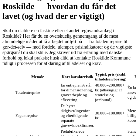
Roskilde — hvordan du får det
lavet (og hvad der er vigtigt)
Skal du etablere en faskine eller et andet regnvandsanlæg i
Roskilde? Her får du en overskuelig gennemgang af de mest
almindelige måder at få arbejdet udført på — fra totalentreprise til
gør‑det‑selv — med fordele, ulemper, prisindikatorer og de vigtigste
spørgsmål du skal stille. Jeg skriver ud fra erfaring med danske
forhold og lokal praksis; husk altid at kontakte Roskilde Kommune
tidligt i processen for afklaring af tilladelser og krav.
Typisk pris (ekskl.
Metode
Kort karakteristik
tilladelser/boring)
Én entreprenør står
40.000–200.000+
Én ko
for dimensionering,
kr. (afhængigt af
Totalentreprise
ansva
gravearbejde og
størrelse og
og d
aflevering.
jordbund)
Du hyrer
rådgiver/ingeniør
Mere 
30.000–180.000+
Fagentreprise
og efterfølgende
billi
kr.
separate
koor
grave-/kloakfirmaer.
Prefabrikerede
Stand