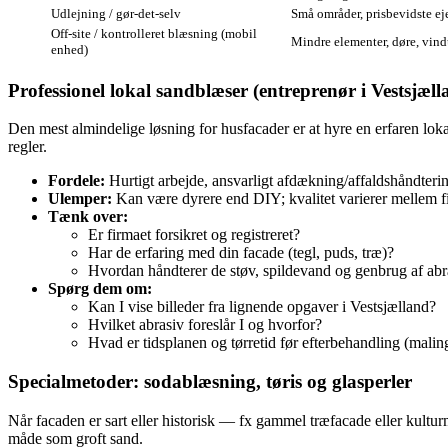
Udlejning / gør‑det‑selv
Små områder, prisbevidste ej
Off‑site / kontrolleret blæsning (mobil
Mindre elementer, døre, vind
enhed)
Professionel lokal sandblæser (entreprenør i Vestsjæll
Den mest almindelige løsning for husfacader er at hyre en erfaren lok
regler.
Fordele:
Hurtigt arbejde, ansvarligt afdækning/affaldshåndterin
Ulemper:
Kan være dyrere end DIY; kvalitet varierer mellem fi
Tænk over:
Er firmaet forsikret og registreret?
Har de erfaring med din facade (tegl, puds, træ)?
Hvordan håndterer de støv, spildevand og genbrug af abr
Spørg dem om:
Kan I vise billeder fra lignende opgaver i Vestsjælland?
Hvilket abrasiv foreslår I og hvorfor?
Hvad er tidsplanen og tørretid før efterbehandling (malin
Specialmetoder: sodablæsning, tøris og glasperler
Når facaden er sart eller historisk — fx gammel træfacade eller ku
måde som groft sand.