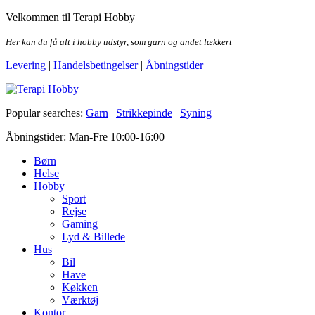
Skip
Velkommen til Terapi Hobby
to
the
Her kan du få alt i hobby udstyr, som garn og andet lækkert
content
Levering
|
Handelsbetingelser
|
Åbningstider
Terapi Hobby
Popular searches:
Garn
|
Strikkepinde
|
Syning
Åbningstider: Man-Fre 10:00-16:00
Børn
Helse
Hobby
Sport
Rejse
Gaming
Lyd & Billede
Hus
Bil
Have
Køkken
Værktøj
Kontor