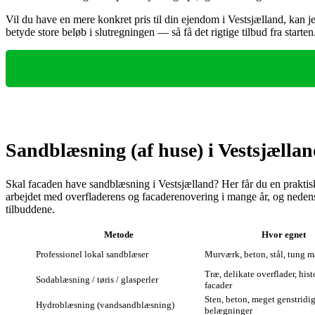
Vil du have en mere konkret pris til din ejendom i Vestsjælland, kan 
betyde store beløb i slutregningen — så få det rigtige tilbud fra starten
Sandblæsning (af huse) i Vestsjælla
Skal facaden have sandblæsning i Vestsjælland? Her får du en praktisk 
arbejdet med overfladerens og facaderenovering i mange år, og nedenstå
tilbuddene.
Metode
Hvor egnet
Professionel lokal sandblæser
Murværk, beton, stål, tung m
Træ, delikate overflader, hist
Sodablæsning / tøris / glasperler
facader
Sten, beton, meget genstridi
Hydroblæsning (vandsandblæsning)
belægninger