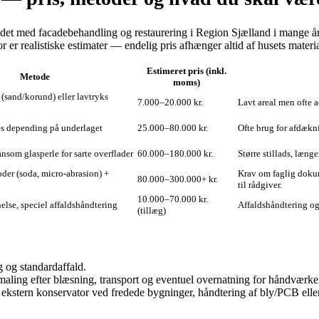
det med facadebehandling og restaurering i Region Sjælland i mange år,
r er realistiske estimater — endelig pris afhænger altid af husets materi
Estimeret pris (inkl.
Metode
moms)
 (sand/korund) eller lavtryks
7.000–20.000 kr.
Lavt areal men ofte 
æs depending på underlaget
25.000–80.000 kr.
Ofte brug for afdækni
nsom glasperle for sarte overflader
60.000–180.000 kr.
Større stillads, læng
er (soda, micro‑abrasion) +
Krav om faglig dokum
80.000–300.000+ kr.
til rådgiver.
10.000–70.000 kr.
nelse, speciel affaldshåndtering
Affaldshåndtering og
(tillæg)
 og standardaffald.
 maling efter blæsning, transport og eventuel overnatning for håndværk
stern konservator ved fredede bygninger, håndtering af bly/PCB eller an