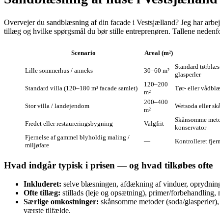
Overvejer du sandblæsning af din facade i Vestsjælland? Jeg har arbej
tillæg og hvilke spørgsmål du bør stille entreprenøren. Tallene nedenfo
Scenario
Areal (m²)
Standard tørblæs
Lille sommerhus / anneks
30–60 m²
glasperler
120–200
Standard villa (120–180 m² facade samlet)
Tør- eller vådbl
m²
200–400
Stor villa / landejendom
Wetsoda eller skå
m²
Skånsomme metod
Fredet eller restaureringsbygning
Valgfrit
konservator
Fjernelse af gammel blyholdig maling /
—
Kontrolleret fjer
miljøfare
Hvad indgår typisk i prisen — og hvad tilkøbes ofte
Inkluderet:
selve blæsningen, afdækning af vinduer, oprydning
Ofte tillæg:
stillads (leje og opsætning), primer/forbehandling,
Særlige omkostninger:
skånsomme metoder (soda/glasperler), ek
værste tilfælde.