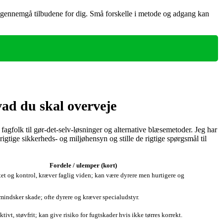
er gennemgå tilbudene for dig. Små forskelle i metode og adgang kan
vad du skal overveje
agfolk til gør‑det‑selv‑løsninger og alternative blæsemetoder. Jeg har
gtige sikkerheds‑ og miljøhensyn og stille de rigtige spørgsmål til
Fordele / ulemper (kort)
et og kontrol, kræver faglig viden; kan være dyrere men hurtigere og
indsker skade; ofte dyrere og kræver specialudstyr.
ktivt, støvfrit; kan give risiko for fugtskader hvis ikke tørres korrekt.