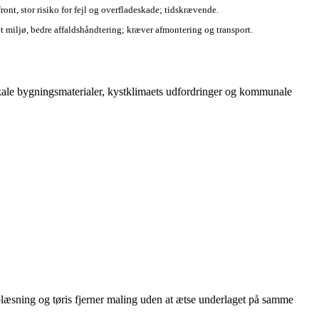
front, stor risiko for fejl og overfladeskade; tidskrævende.
t miljø, bedre affaldshåndtering; kræver afmontering og transport.
lokale bygningsmaterialer, kystklimaets udfordringer og kommunale
æsning og tøris fjerner maling uden at ætse underlaget på samme