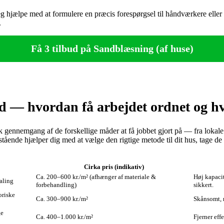
jeg hjælpe med at formulere en præcis forespørgsel til håndværkere ell
.
Få 3 tilbud på Sandblæsning (af huse)
nd — hvordan få arbejdet ordnet og h
gennemgang af de forskellige måder at få jobbet gjort på — fra lokale f
ende hjælper dig med at vælge den rigtige metode til dit hus, tage de ri
Cirka pris (indikativ)
Ca. 200–600 kr./m² (afhænger af materiale &
Høj kapacit
aling
forbehandling)
sikkert.
oriske
Ca. 300–900 kr./m²
Skånsomt, m
ge
Ca. 400–1.000 kr./m²
Fjerner effe