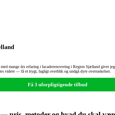
ælland
ed mange års erfaring i facaderenovering i Region Sjælland giver jeg h
æs videre — få et trygt, fagligt overblik og undgå dyre overraskelser.
Få 3 uforpligtigende tilbud
d — pris, metoder og hvad du skal v