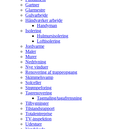
Gartner
Glarmestre
Gulvarbejde
Håndværker arbejde
Handyman
Isolering
Hulmursisolering
Loftisolering
Jordvarme
Maler
Murer
Nedrivning
Nye vinduer
Renovering af trappeopgang
Skimmelsvamp
Solceller
Strømpeforing
Tagrenovering
Tagmaling/tagafrensning
Tilbygninger
Tilstandsrapport
Totalentreprise
TV-inspektion
Udestuer