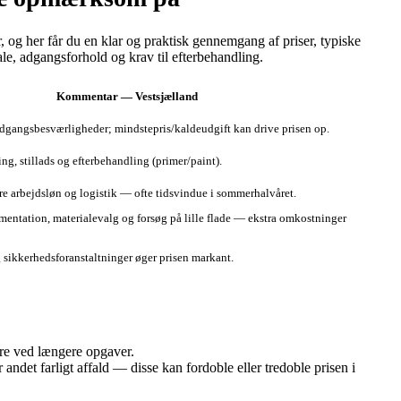
 og her får du en klar og praktisk gennemgang af priser, typiske
ale, adgangsforhold og krav til efterbehandling.
Kommentar — Vestsjælland
adgangsbesværligheder; mindstepris/kaldeudgift kan drive prisen op.
ng, stillads og efterbehandling (primer/paint).
ere arbejdsløn og logistik — ofte tidsvindue i sommerhalvåret.
entation, materialevalg og forsøg på lille flade — ekstra omkostninger
 sikkerhedsforanstaltninger øger prisen markant.
ere ved længere opgaver.
det farligt affald — disse kan fordoble eller tredoble prisen i