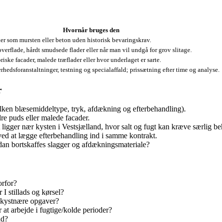
Hvornår bruges den
er som mursten eller beton uden historisk bevaringskrav.
overflade, hårdt smudsede flader eller når man vil undgå for grov slitage.
oriske facader, malede træflader eller hvor underlaget er sarte.
hedsforanstaltninger, testning og specialaffald; prissætning efter time og analyse.
r
vilken blæsemiddeltype, tryk, afdækning og efterbehandling).
re puds eller malede facader.
ligger nær kysten i Vestsjælland, hvor salt og fugt kan kræve særlig b
 ved at lægge efterbehandling ind i samme kontrakt.
dan bortskaffes slagger og afdækningsmateriale?
orfor?
I stillads og kørsel?
e kystnære opgaver?
 at arbejde i fugtige/kolde perioder?
åd?