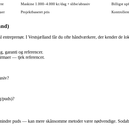
ere
Maskine 1.000–4.000 kr./dag + slibe/abrasiv
Billigst up
uer
Projektbaseret pris
Kontrollere
and)
al entreprenør. I Vestsjælland får du ofte håndværkere, der kender de 
g, garanti og referencer.
rmaer — tjek referencer.
asiv?
g/­puds)?
lturmindre puds — kan mere skånsomme metoder være nødvendige. Sodabl