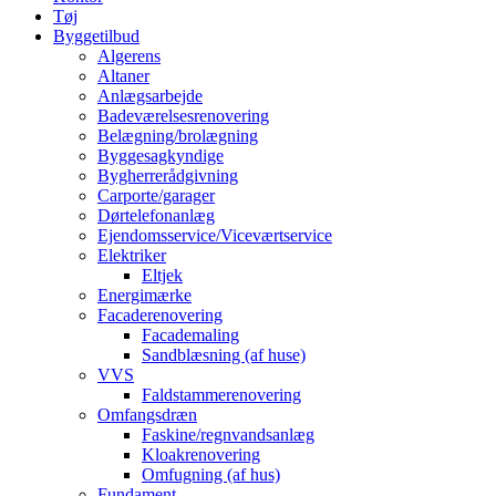
Tøj
Byggetilbud
Algerens
Altaner
Anlægsarbejde
Badeværelsesrenovering
Belægning/brolægning
Byggesagkyndige
Bygherrerådgivning
Carporte/garager
Dørtelefonanlæg
Ejendomsservice/Viceværtservice
Elektriker
Eltjek
Energimærke
Facaderenovering
Facademaling
Sandblæsning (af huse)
VVS
Faldstammerenovering
Omfangsdræn
Faskine/regnvandsanlæg
Kloakrenovering
Omfugning (af hus)
Fundament