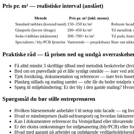
Pris pr. m² — realistiske interval (anslået)
Metode
Pris pr. m² (inkl. moms)
Standard tørblæs (korund/sand)
150–350 kr./m²
Robuste facad
Glasperle (lavere slitage)
200–450 kr./m²
Til metallisk 
Soda‑/vådblæs (skånsomt)
300–700+ kr./m²
Til puds, hist
Specialrens / bly‑PCB fjernelse
Varierende — projektbasis
Krav om sikker
Praktiske råd — få prisen ned og undgå overraskelse
Få altid mindst 3 skriftlige tilbud med metodisk beskrivelse (h
Bed om en prøveflade på et lille synligt område — især ved æld
Tjek forsikring, dokumentation og referencer — især hvis huset 
Planlæg stillads og maling samlet — ofte får du bedre totalpris
Spørg til miljøhåndtering: Er der bly i den gamle maling? Hvor
Spørgsmål du bør stille entreprenøren
Hvilken blæsemetode anbefaler I til netop min facade — og hv
Hvad er mindsteprisen (kald-ud/transport) og hvordan fakturerer 
Kan I dokumentere referencer fra Vestsjælland eller tilsvarend
Er der ekstra omkostninger for miljøsanering (bly/PCB) eller for
Hvad med garanti på arbejdet og opfølgende vedligeholdelsesr