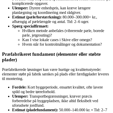
komplicerede opgaver.
Ulemper:
Dyrere enhedspris, kan kræve længere
planlægning og koordinering med rådgiver.
Estimat (pæle/forstærkning):
80.000–300.000+ kr.,
afhængig af pælelængde og antal. Tid: 2–6 uger.
Spørg specialfirmaet:
Hvilken metode anbefales (vibrerende pæle, borede
pæle, jetgrouting)?
Kan I vise lokale cases i Skive eller omegn?
Hvem står for kontrolmålinger og dokumentation?
Præfabrikeret fundament (elementer eller støbte
plader)
Præfabrikerede løsninger kan være hurtige og kvalitetsstyrede:
elementer støbt på fabrik sænkes på plads eller færdigplader leveres
til montering.
Fordele:
Kort byggeperiode, ensartet kvalitet, ofte lavere
spild og bedre tørreforhold.
Ulemper:
Transportbegrænsninger, kræver præcis
forberedelse på byggepladsen, ikke altid fleksibelt ved
uforudsete jordfund.
Estimat (pladefundament):
50.000–140.000 kr. • Tid: 2–7