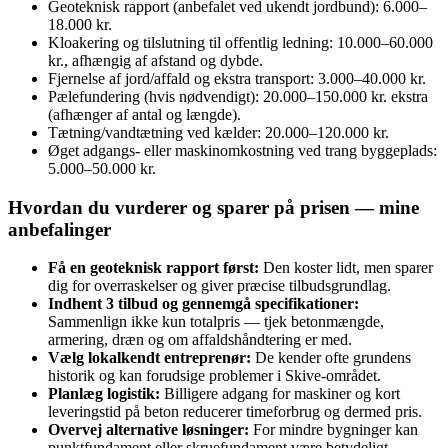
Geoteknisk rapport (anbefalet ved ukendt jordbund): 6.000–
18.000 kr.
Kloakering og tilslutning til offentlig ledning: 10.000–60.000
kr., afhængig af afstand og dybde.
Fjernelse af jord/affald og ekstra transport: 3.000–40.000 kr.
Pælefundering (hvis nødvendigt): 20.000–150.000 kr. ekstra
(afhænger af antal og længde).
Tætning/vandtætning ved kælder: 20.000–120.000 kr.
Øget adgangs- eller maskinomkostning ved trang byggeplads:
5.000–50.000 kr.
Hvordan du vurderer og sparer på prisen — mine
anbefalinger
Få en geoteknisk rapport først:
Den koster lidt, men sparer
dig for overraskelser og giver præcise tilbudsgrundlag.
Indhent 3 tilbud og gennemgå specifikationer:
Sammenlign ikke kun totalpris — tjek betonmængde,
armering, dræn og om affaldshåndtering er med.
Vælg lokalkendt entreprenør:
De kender ofte grundens
historik og kan forudsige problemer i Skive‑området.
Planlæg logistik:
Billigere adgang for maskiner og kort
leveringstid på beton reducerer timeforbrug og dermed pris.
Overvej alternative løsninger:
For mindre bygninger kan
punktfundament eller skruefundament være betydeligt