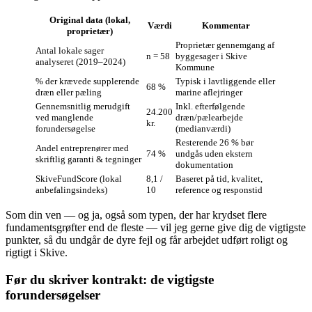
Original data (lokal,
Værdi
Kommentar
proprietær)
Proprietær gennemgang af
Antal lokale sager
n = 58
byggesager i Skive
analyseret (2019–2024)
Kommune
% der krævede supplerende
Typisk i lavtliggende eller
68 %
dræn eller pæling
marine aflejringer
Gennemsnitlig merudgift
Inkl. efterfølgende
24.200
ved manglende
dræn/pælearbejde
kr.
forundersøgelse
(medianværdi)
Resterende 26 % bør
Andel entreprenører med
74 %
undgås uden ekstern
skriftlig garanti & tegninger
dokumentation
SkiveFundScore (lokal
8,1 /
Baseret på tid, kvalitet,
anbefalingsindeks)
10
reference og responstid
Som din ven — og ja, også som typen, der har krydset flere
fundamentsgrøfter end de fleste — vil jeg gerne give dig de vigtigste
punkter, så du undgår de dyre fejl og får arbejdet udført roligt og
rigtigt i Skive.
Før du skriver kontrakt: de vigtigste
forundersøgelser