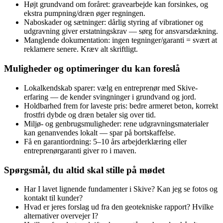
Højt grundvand om foråret: gravearbejde kan forsinkes, og
ekstra pumpning/dræn øger regningen.
Naboskader og sætninger: dårlig styring af vibrationer og
udgravning giver erstatningskrav — sørg for ansvarsdækning.
Manglende dokumentation: ingen tegninger/garanti = svært at
reklamere senere. Kræv alt skriftligt.
Muligheder og optimeringer du kan foreslå
Lokalkendskab sparer: vælg en entreprenør med Skive-
erfaring — de kender svingninger i grundvand og jord.
Holdbarhed frem for laveste pris: bedre armeret beton, korrekt
frostfri dybde og dræn betaler sig over tid.
Miljø- og genbrugsmuligheder: rene udgravningsmaterialer
kan genanvendes lokalt — spar på bortskaffelse.
Få en garantiordning: 5–10 års arbejderklæring eller
entreprenørgaranti giver ro i maven.
Spørgsmål, du altid skal stille på mødet
Har I lavet lignende fundamenter i Skive? Kan jeg se fotos og
kontakt til kunder?
Hvad er jeres forslag ud fra den geotekniske rapport? Hvilke
alternativer overvejer I?