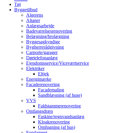
Tøj
Byggetilbud
Algerens
Altaner
Anlægsarbejde
Badeværelsesrenovering
Belægning/brolægning
Byggesagkyndige
Bygherrerådgivning
Carporte/garager
Dørtelefonanlæg
Ejendomsservice/Viceværtservice
Elektriker
Eltjek
Energimærke
Facaderenovering
Facademaling
Sandblæsning (af huse)
VVS
Faldstammerenovering
Omfangsdræn
Faskine/regnvandsanlæg
Kloakrenovering
Omfugning (af hus)
Fundament