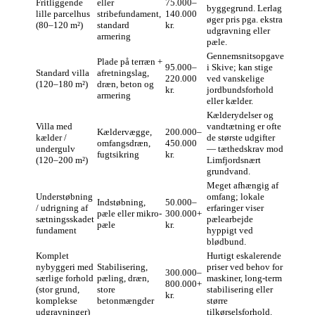
Fritliggende
eller
75.000–
byggegrund. Lerlag
lille parcelhus
stribefundament,
140.000
øger pris pga. ekstra
(80–120 m²)
standard
kr.
udgravning eller
armering
pæle.
Gennemsnitsopgave
Plade på terræn +
95.000–
i Skive; kan stige
Standard villa
afretningslag,
220.000
ved vanskelige
(120–180 m²)
dræn, beton og
kr.
jordbundsforhold
armering
eller kælder.
Kælderydelser og
Villa med
vandtætning er ofte
Kældervægge,
200.000–
kælder /
de største udgifter
omfangsdræn,
450.000
undergulv
— tæthedskrav mod
fugt­sikring
kr.
(120–200 m²)
Limfjords­nært
grundvand.
Meget afhængig af
Understøbning
omfang; lokale
Indstøbning,
50.000–
/ udrigning af
erfaringer viser
pæle eller mikro-
300.000+
sætningsskadet
pælearbejde
pæle
kr.
fundament
hyppigt ved
blødbund.
Komplet
Hurtigt eskalerende
nybyggeri med
Stabilisering,
priser ved behov for
300.000–
særlige forhold
pæling, dræn,
maskiner, long-term
800.000+
(stor grund,
store
stabilisering eller
kr.
komplekse
betonmængder
større
udgravninger)
tilkørselsforhold.