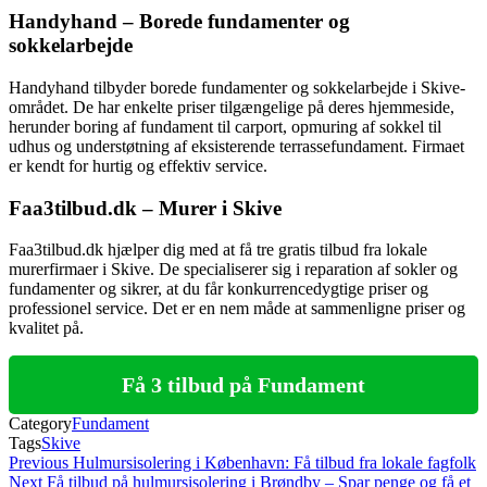
Handyhand – Borede fundamenter og
sokkelarbejde
Handyhand tilbyder borede fundamenter og sokkelarbejde i Skive-
området. De har enkelte priser tilgængelige på deres hjemmeside,
herunder boring af fundament til carport, opmuring af sokkel til
udhus og understøtning af eksisterende terrassefundament. Firmaet
er kendt for hurtig og effektiv service.
Faa3tilbud.dk – Murer i Skive
Faa3tilbud.dk hjælper dig med at få tre gratis tilbud fra lokale
murerfirmaer i Skive. De specialiserer sig i reparation af sokler og
fundamenter og sikrer, at du får konkurrencedygtige priser og
professionel service. Det er en nem måde at sammenligne priser og
kvalitet på.
Få 3 tilbud på Fundament
Category
Fundament
Tags
Skive
Indlægsnavigation
Previous
Previous
Hulmursisolering i København: Få tilbud fra lokale fagfolk
Post
Next
Next
Få tilbud på hulmursisolering i Brøndby – Spar penge og få et