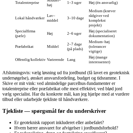
Middel–
Totalentreprise
1–3 uger
Høj (én ansvarlig)
høj
Medium (kræver
Lav–
rådgiver ved
Lokal håndværker
3–10 dage
middel
komplekst
projekt)
Specialfirma
Høj (specialiseret
Høj
2–6 uger
(pæle)
dokumentation)
Medium–høj
2–7 dage
Præfabrikat
Middel
(tolerancer
(på plads)
vigtige)
Høj (mange
Offentlig/kollektiv
Varierende
Lang
interessenter)
Afslutningsvis: vælg løsning ud fra jordbund (få lavet en geoteknisk
undersøgelse), ønsket ansvarsfordeling, budget og tidsramme. I
Skive er mit vink: ved almindelige parcelhus‑fundamenter er
totalentreprise eller præfabrikat ofte mest effektivt; ved blød jord
vælg specialist. Har du konkrete mål, kan jeg hjælpe med at vurdere
tilbud eller udarbejde tjekliste til håndværkere.
Tjekliste — spørgsmål før du underskriver
Er geoteknisk rapport inkluderet eller anbefalet?
Hvem bærer ansvaret for afvigelser i jordbundsforhold?