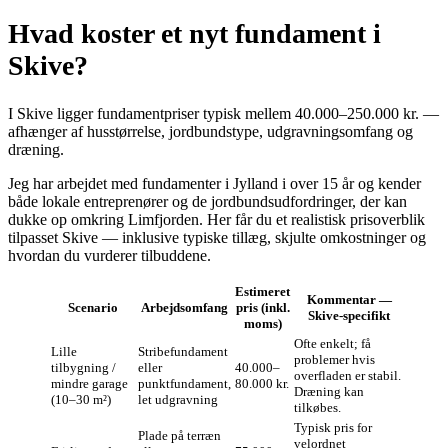
Hvad koster et nyt fundament i
Skive?
I Skive ligger fundamentpriser typisk mellem 40.000–250.000 kr. —
afhænger af husstørrelse, jordbundstype, udgravningsomfang og
dræning.
Jeg har arbejdet med fundamenter i Jylland i over 15 år og kender
både lokale entreprenører og de jordbunds­udfordringer, der kan
dukke op omkring Limfjorden. Her får du et realistisk prisoverblik
tilpasset Skive — inklusive typiske tillæg, skjulte omkostninger og
hvordan du vurderer tilbuddene.
Estimeret
Kommentar —
Scenario
Arbejdsomfang
pris (inkl.
Skive‑specifikt
moms)
Ofte enkelt; få
Lille
Stribefundament
problemer hvis
tilbygning /
eller
40.000–
overfladen er stabil.
mindre garage
punktfundament,
80.000 kr.
Dræning kan
(10–30 m²)
let udgravning
tilkøbes.
Typisk pris for
Plade på terræn
velordnet