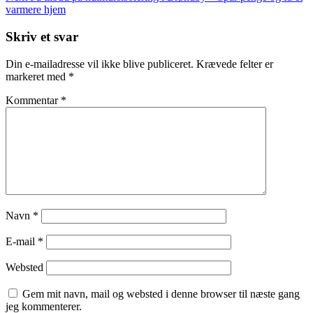
Post
varmere hjem
Skriv et svar
Din e-mailadresse vil ikke blive publiceret.
Krævede felter er
markeret med
*
Kommentar
*
Navn
*
E-mail
*
Websted
Gem mit navn, mail og websted i denne browser til næste gang
jeg kommenterer.