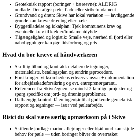
Geoteknisk rapport (boringer + bæreevne): ALDRIG
undlade. Den afgør pæle, flade eller stribefundament.
Grundvand og dræn: Skive har lokal variation — lavtliggende
grunde kan kræve dræning eller pæle.
Byggetilladelse og lokalplan: Tjek kommunens krav og
eventuelle krav til kælder/fundamentdybde.
Tilgængelighed og logistik: Smalle veje, nærhed til fjord eller
nabobygninger kan øge tidsforbrug og pris.
Hvad du bør kræve af håndværkeren
Skriftlig tilbud og kontrakt: detaljerede tegninger,
materialeliste, betalingsplan og ændringsprocedure.
Forsikringer: virksomhedens erhvervsansvar + dokumentation
for arbejdsskadeforsikring og evt. entreprenørgaranti.
Referencer fra Skive/egnen: se mindst 2 færdige projekter og
spørg specifikt om jord- og dræningsproblemer.
Uafhængig kontrol: få en ingeniør til at godkende geoteknisk
rapport og tegninger — især ved pælearbejde.
Risici du skal være særlig opmærksom på i Skive
Skiftende jordlag: marine aflejringer eller blødbund kan skjule
behov for pæle — uden boringer bliver du overrasket.