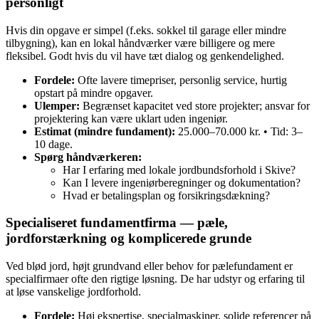
personligt
Hvis din opgave er simpel (f.eks. sokkel til garage eller mindre
tilbygning), kan en lokal håndværker være billigere og mere
fleksibel. Godt hvis du vil have tæt dialog og genkendelighed.
Fordele:
Ofte lavere timepriser, personlig service, hurtig
opstart på mindre opgaver.
Ulemper:
Begrænset kapacitet ved store projekter; ansvar for
projektering kan være uklart uden ingeniør.
Estimat (mindre fundament):
25.000–70.000 kr. • Tid: 3–
10 dage.
Spørg håndværkeren:
Har I erfaring med lokale jordbundsforhold i Skive?
Kan I levere ingeniørberegninger og dokumentation?
Hvad er betalingsplan og forsikringsdækning?
Specialiseret fundamentfirma — pæle,
jordforstærkning og komplicerede grunde
Ved blød jord, højt grundvand eller behov for pælefundament er
specialfirmaer ofte den rigtige løsning. De har udstyr og erfaring til
at løse vanskelige jordforhold.
Fordele:
Høj ekspertise, specialmaskiner, solide referencer på