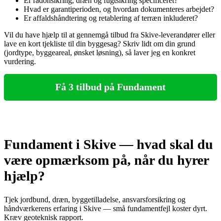
Er radonsikring, dræn og fugtsikring specificeret?
Hvad er garantiperioden, og hvordan dokumenteres arbejdet?
Er affaldshåndtering og retablering af terræn inkluderet?
Vil du have hjælp til at gennemgå tilbud fra Skive‑leverandører eller
lave en kort tjekliste til din byggesag? Skriv lidt om din grund
(jordtype, byggeareal, ønsket løsning), så laver jeg en konkret
vurdering.
Få 3 tilbud på Fundament
Fundament i Skive — hvad skal du
være opmærksom på, når du hyrer
hjælp?
Tjek jordbund, dræn, byggetilladelse, ansvarsforsikring og
håndværkerens erfaring i Skive — små fundamentfejl koster dyrt.
Kræv geoteknisk rapport.