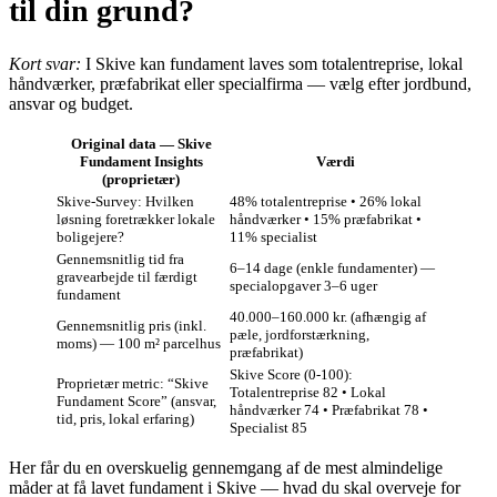
til din grund?
Kort svar:
I Skive kan fundament laves som totalentreprise, lokal
håndværker, præfabrikat eller specialfirma — vælg efter jordbund,
ansvar og budget.
Original data — Skive
Fundament Insights
Værdi
(proprietær)
Skive‑Survey: Hvilken
48% totalentreprise • 26% lokal
løsning foretrækker lokale
håndværker • 15% præfabrikat •
boligejere?
11% specialist
Gennemsnitlig tid fra
6–14 dage (enkle fundamenter) —
gravearbejde til færdigt
specialopgaver 3–6 uger
fundament
40.000–160.000 kr. (afhængig af
Gennemsnitlig pris (inkl.
pæle, jordforstærkning,
moms) — 100 m² parcelhus
præfabrikat)
Skive Score (0‑100):
Proprietær metric: “Skive
Totalentreprise 82 • Lokal
Fundament Score” (ansvar,
håndværker 74 • Præfabrikat 78 •
tid, pris, lokal erfaring)
Specialist 85
Her får du en overskuelig gennemgang af de mest almindelige
måder at få lavet fundament i Skive — hvad du skal overveje for