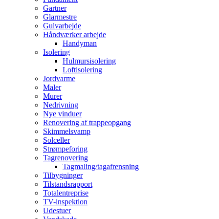
Gartner
Glarmestre
Gulvarbejde
Håndværker arbejde
Handyman
Isolering
Hulmursisolering
Loftisolering
Jordvarme
Maler
Murer
Nedrivning
Nye vinduer
Renovering af trappeopgang
Skimmelsvamp
Solceller
Strømpeforing
Tagrenovering
Tagmaling/tagafrensning
Tilbygninger
Tilstandsrapport
Totalentreprise
TV-inspektion
Udestuer