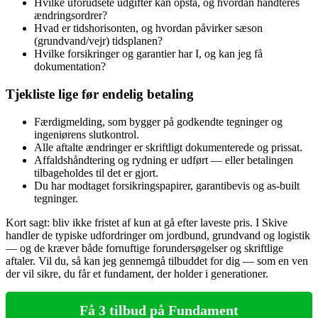
Hvilke uforudsete udgifter kan opstå, og hvordan håndteres
ændringsordrer?
Hvad er tidshorisonten, og hvordan påvirker sæson
(grundvand/vejr) tidsplanen?
Hvilke forsikringer og garantier har I, og kan jeg få
dokumentation?
Tjekliste lige før endelig betaling
Færdigmelding, som bygger på godkendte tegninger og
ingeniørens slutkontrol.
Alle aftalte ændringer er skriftligt dokumenterede og prissat.
Affaldshåndtering og rydning er udført — eller betalingen
tilbageholdes til det er gjort.
Du har modtaget forsikringspapirer, garantibevis og as‑built
tegninger.
Kort sagt: bliv ikke fristet af kun at gå efter laveste pris. I Skive
handler de typiske udfordringer om jordbund, grundvand og logistik
— og de kræver både fornuftige forundersøgelser og skriftlige
aftaler. Vil du, så kan jeg gennemgå tilbuddet for dig — som en ven
der vil sikre, du får et fundament, der holder i generationer.
Få 3 tilbud på Fundament