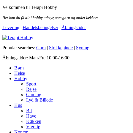
Skip
Velkommen til Terapi Hobby
to
the
Her kan du få alt i hobby udstyr, som garn og andet lækkert
content
Levering
|
Handelsbetingelser
|
Åbningstider
Terapi Hobby
Popular searches:
Garn
|
Strikkepinde
|
Syning
Åbningstider: Man-Fre 10:00-16:00
Børn
Helse
Hobby
Sport
Rejse
Gaming
Lyd & Billede
Hus
Bil
Have
Køkken
Værktøj
Kontor