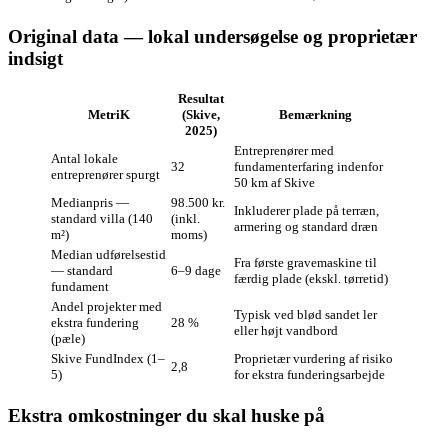
Original data — lokal undersøgelse og proprietær
indsigt
Resultat
MetriK
(Skive,
Bemærkning
2025)
Entreprenører med
Antal lokale
32
fundamenterfaring indenfor
entreprenører spurgt
50 km af Skive
Medianpris —
98.500 kr.
Inkluderer plade på terræn,
standard villa (140
(inkl.
armering og standard dræn
m²)
moms)
Median udførelsestid
Fra første gravemaskine til
— standard
6–9 dage
færdig plade (ekskl. tørretid)
fundament
Andel projekter med
Typisk ved blød sandet ler
ekstra fundering
28 %
eller højt vandbord
(pæle)
Skive FundIndex (1–
Proprietær vurdering af risiko
2,8
5)
for ekstra funderingsarbejde
Ekstra omkostninger du skal huske på