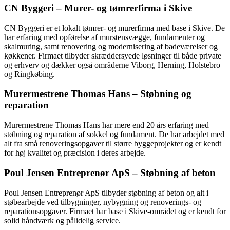
CN Byggeri – Murer- og tømrerfirma i Skive
CN Byggeri er et lokalt tømrer- og murerfirma med base i Skive. De
har erfaring med opførelse af murstensvægge, fundamenter og
skalmuring, samt renovering og modernisering af badeværelser og
køkkener. Firmaet tilbyder skræddersyede løsninger til både private
og erhverv og dækker også områderne Viborg, Herning, Holstebro
og Ringkøbing.
Murermestrene Thomas Hans – Støbning og
reparation
Murermestrene Thomas Hans har mere end 20 års erfaring med
støbning og reparation af sokkel og fundament. De har arbejdet med
alt fra små renoveringsopgaver til større byggeprojekter og er kendt
for høj kvalitet og præcision i deres arbejde.
Poul Jensen Entreprenør ApS – Støbning af beton
Poul Jensen Entreprenør ApS tilbyder støbning af beton og alt i
støbearbejde ved tilbygninger, nybygning og renoverings- og
reparationsopgaver. Firmaet har base i Skive-området og er kendt for
solid håndværk og pålidelig service.