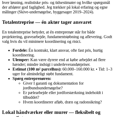
hver løsning, realistiske pris‑ og tidsestimater og hvilke spørgsmål
der afslører god faglighed. Jeg trækker på lokal erfaring og egne
målinger (Skive‑undersøgelse, byggesager 2019–2024).
Totalentreprise — én aktør tager ansvaret
En totalentreprise betyder, at én entreprenør står for både
projektering, gravearbejde, fundamentstøbning og aflevering. Godt
valg hvis du vil minimere koordinering og risici.
Fordele:
Én kontrakt, klart ansvar, ofte fast pris, hurtig
koordinering.
Ulemper:
Kan være dyrere end at købe arbejdet ad flere
hænder; mindre indsigt i underleverandørpriser.
Estimat (100 m² parcelhus):
60.000–160.000 kr. • Tid: 1–3
uger for almindeligt støbt fundament.
Spørg entreprenøren:
Giver I garanti og dokumentation for
jordbundsundersøgelse?
Er pælearbejde eller jordforstærkning indeholdt i
tilbuddet?
Hvem koordinerer afløb, dræn og radonsikring?
Lokal håndværker eller murer — fleksibelt og