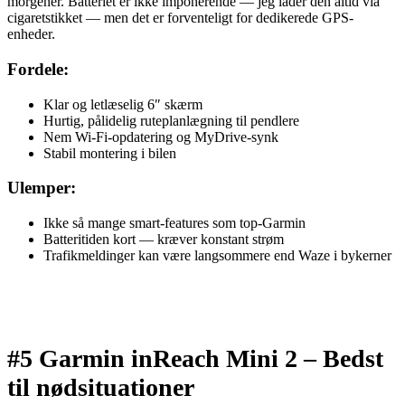
morgener. Batteriet er ikke imponerende — jeg lader den altid via
cigaretstikket — men det er forventeligt for dedikerede GPS-
enheder.
Fordele:
Klar og letlæselig 6″ skærm
Hurtig, pålidelig ruteplanlægning til pendlere
Nem Wi‑Fi-opdatering og MyDrive-synk
Stabil montering i bilen
Ulemper:
Ikke så mange smart‑features som top-Garmin
Batteritiden kort — kræver konstant strøm
Trafikmeldinger kan være langsommere end Waze i bykerner
#5 Garmin inReach Mini 2 –
Bedst
til nødsituationer