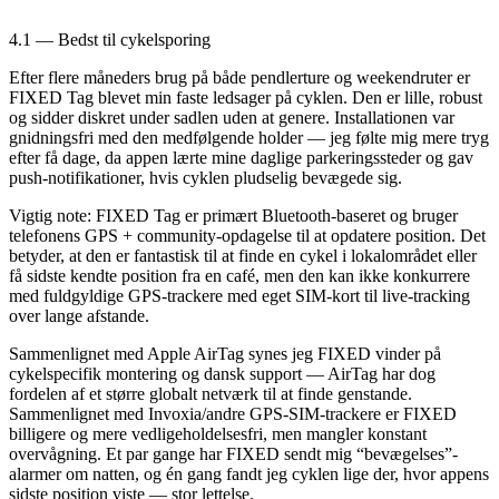
4.1 — Bedst til cykelsporing
Efter flere måneders brug på både pendlerture og weekendruter er
FIXED Tag blevet min faste ledsager på cyklen. Den er lille, robust
og sidder diskret under sadlen uden at genere. Installationen var
gnidningsfri med den medfølgende holder — jeg følte mig mere tryg
efter få dage, da appen lærte mine daglige parkeringssteder og gav
push-notifikationer, hvis cyklen pludselig bevægede sig.
Vigtig note: FIXED Tag er primært Bluetooth-baseret og bruger
telefonens GPS + community-opdagelse til at opdatere position. Det
betyder, at den er fantastisk til at finde en cykel i lokalområdet eller
få sidste kendte position fra en café, men den kan ikke konkurrere
med fuldgyldige GPS-trackere med eget SIM-kort til live-tracking
over lange afstande.
Sammenlignet med Apple AirTag synes jeg FIXED vinder på
cykelspecifik montering og dansk support — AirTag har dog
fordelen af et større globalt netværk til at finde genstande.
Sammenlignet med Invoxia/andre GPS-SIM-trackere er FIXED
billigere og mere vedligeholdelsesfri, men mangler konstant
overvågning. Et par gange har FIXED sendt mig “bevægelses”-
alarmer om natten, og én gang fandt jeg cyklen lige der, hvor appens
sidste position viste — stor lettelse.