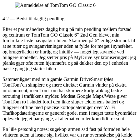
4.2 — Bedst til daglig pendling
Efter et par måneders daglig brug på min pendling mellem forstad
og centrum er TomTom GO Classic 6″ 2nd Gen blevet min
foretrukne faste navigatør i bilen. Skærmen på 6″ er lige stor nok til
at se ruter og svinganvisninger uden at fylde for meget i synsfeltet,
og brugerfladen er hurtig og intuitiv — noget jeg savnede ved
billigere modeller. Jeg sætter pris på MyDrive-synkroniseringen: jeg
planlægger ofte ruten hjemmefra og så dukker den op i enheden
næste gang jeg starter bilen.
Sammenlignet med min gamle Garmin DriveSmart føles
TomTom’en simplere og mere direkte; Garmin vinder på ekstra
infotainment, men TomTom har skarpere kortgrafik og bedre
rerouting i trafikkens mylder. Modsat Google Maps/Waze giver
TomTom ro i sindet fordi den ikke sluger telefonens batteri og
fungerer offline med præcise kortopdateringer over Wi‑Fi.
Trafikopdateringerne er generelt gode, men i meget tætte byområder
oplevede jeg et par gange, at alternative ruter kom lidt for sent.
En lille personlig notes: sugekop-armen sad fast på forruden hele
vinteren uden at løsne sig, hvilket var en rar overraskelse på kolde