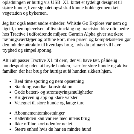
opladningen er hurtig via USB. XL-kittet er tydeligt designet til
større hunde, hvor signalet også skal kunne holde gennem tæt
vegetation og bykernen.
Jeg har også testet andre enheder: Whistle Go Explore var nem og
ligetil, men oplevelsen af live-tracking og præcision blev ofte bedre
hos Tractive i udfordrende miljøer. Garmin Alpha giver stærkere
træningsværktøjer og offline kort, men prisen og kompleksiteten gør
den mindre attraktiv til hverdags brug, hvis du primært vil have
tryghed og simpel sporing.
Alt i alt passer Tractive XL til dem, der vil have tæt, pålidelig
hundesporing uden at bryde banken, især for store hunde og aktive
familier, der har brug for hurtigt at få hunden sikkert hjem.
Real-time sporing og nem opsætning
Stærk og vandtæt konstruktion
Gode batteri- og strømstyringsmuligheder
Brugervenlig app og klare varsler
Velegnet til store hunde og lange ture
Abonnementomkostninger
Batteritiden kan variere med intens brug
Ikke offline kort udenfor nettet
Større enhed hvis du har en mindre hund