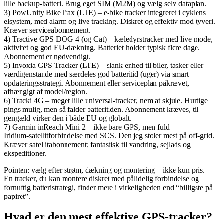
lille backup‑batteri. Brug eget SIM (M2M) og vælg selv dataplan.
3) PowUnity BikeTrax (LTE) – e‑bike tracker integreret i cyklens
elsystem, med alarm og live tracking. Diskret og effektiv mod tyveri.
Kræver serviceabonnement.
4) Tractive GPS DOG 4 (og Cat) – kæledyrstracker med live mode,
aktivitet og god EU‑dækning. Batteriet holder typisk flere dage.
Abonnement er nødvendigt.
5) Invoxia GPS Tracker (LTE) – slank enhed til biler, tasker eller
værdigenstande med særdeles god batteritid (uger) via smart
opdateringsstrategi. Abonnement eller serviceplan påkrævet,
afhængigt af model/region.
6) Tracki 4G – meget lille universal‑tracker, nem at skjule. Hurtige
pings mulig, men så falder batteritiden. Abonnement kræves, til
gengæld virker den i både EU og globalt.
7) Garmin inReach Mini 2 – ikke bare GPS, men fuld
Iridium‑satellitforbindelse med SOS. Den jeg stoler mest på off‑grid.
Kræver satellitabonnement; fantastisk til vandring, sejlads og
ekspeditioner.
Pointen: vælg efter strøm, dækning og montering – ikke kun pris.
En tracker, du kan montere diskret med pålidelig forbindelse og
fornuftig batteristrategi, finder mere i virkeligheden end “billigste på
papiret”.
Hvad er den mest effektive GPS‑tracker?