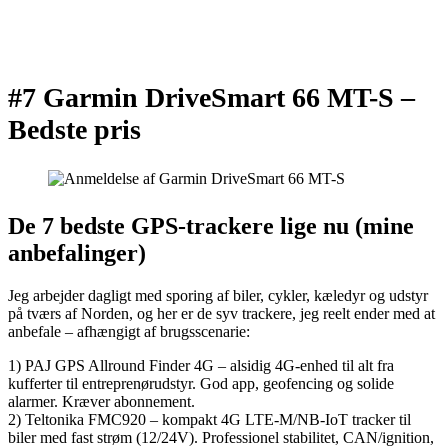
#7 Garmin DriveSmart 66 MT-S –
Bedste pris
De 7 bedste GPS‑trackere lige nu (mine
anbefalinger)
Jeg arbejder dagligt med sporing af biler, cykler, kæledyr og udstyr
på tværs af Norden, og her er de syv trackere, jeg reelt ender med at
anbefale – afhængigt af brugsscenarie:
1) PAJ GPS Allround Finder 4G – alsidig 4G‑enhed til alt fra
kufferter til entreprenørudstyr. God app, geofencing og solide
alarmer. Kræver abonnement.
2) Teltonika FMC920 – kompakt 4G LTE‑M/NB‑IoT tracker til
biler med fast strøm (12/24V). Professionel stabilitet, CAN/ignition,