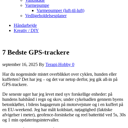
Vandskade
Varmepumpe
Varmepumper (luft-til-luft)
Vedligeholdelsesplaner
Håndarbejde
Kreativ / DIY
7 Bedste GPS-trackere
september 16, 2025
By
Terapi-Hobby
0
Har du nogensinde mistet overblikket over cyklen, hunden eller
kufferten? Det har jeg – og det var netop derfor, jeg gik all‑in på
GPS‑trackere.
De seneste uger har jeg levet med syv forskellige enheder: på
hundens halsbånd i regn og skov, under cykelsadlen gennem byens
betonkløfter, i bilens bagagerum på motorvejsture og i en kuffert på
en EU‑weekend. Jeg har målt koldstart, nøjagtighed (faktiske
afvigelser i meter), geofence‑forsinkelse og reel batteritid ved 5s, 30s
og 1 min opdateringsintervaller.