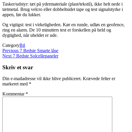
Tasker/udstyr: tæt på ydermateriale (plast/tekstil), ikke helt nede i
tætmetal. Brug velcro eller dobbeltsidet tape og test signalstyrke i
appen, før du lukker.
Og vigtigst: test i virkeligheden. Kør en runde, udløs en geofence,
ring en alarm. De 10 minutters test er forskellen på held og
dygtighed, når uheldet er ude.
Category
Bil
Indlægsnavigation
Previous
Previous
7 Bedste Smarte låse
Post
Next
Next
7 Bedste Solcellepaneler
Post
Skriv et svar
Din e-mailadresse vil ikke blive publiceret.
Krævede felter er
markeret med
*
Kommentar
*