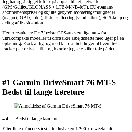
Jeg har også kigget kritisk på app‑stabilitet, netværk
(GPS/Galileo/GLONASS + LTE‑M/NB‑IoT), EU‑roaming,
abonnementspriser og skjulte gebyrer, monteringsmuligheder
(magnet, OBD, mini), IP‑klassificering (vandtæthed), SOS‑knap og
deling af live‑lokation.
Her er resultatet: De 7 bedste GPS‑trackere lige nu – fra
ultrakompakte modeller til driftssikre arbejdsheste med uger på en
opladning. Kort, ærligt og med klare anbefalinger til hvem hver
tracker passer bedst til – og hvorfor jeg selv ville stole på den.
#1 Garmin DriveSmart 76 MT-S –
Bedst til lange køreture
4.4 — Bedst til lange køreture
Efter flere måneders test – inklusive en 1.200 km weekendtur