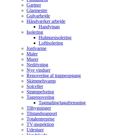
Gartner
Glarmestre
Gulvarbejde
Håndværker arbejde
Handyman
Isolering
Hulmursisolering
Loftisolering
Jordvarme
Maler
Murer
Nedrivning
Nye vinduer
Renovering af trappeopgang
Skimmelsvamp
Solceller
Strømpeforing
Tagrenovering
Tagmaling/tagafrensning
Tilbygninger
Tilstandsrapport
Totalentreprise
TV-inspektion
Udestuer