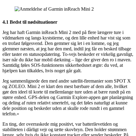
4.1 Bedst til nødsituationer
Jeg har haft Garmin inReach Mini 2 med på flere længere ture i
vildmarken og langs kyststierne, og den lille enhed har vist sig som
en trofast følgesvend. Den gemmer sig let i en lomme, og jeg
glemmer næsten, at jeg har den med, indtil jeg får en besked tilbage
eller taster en statusopdatering. To-vejs beskeder er virkelig gavnligt,
især når du ikke har mobil dækning – lige der giver den ro i maven.
Samtidig føles SOS-funktionens sikkerhedsnet ægte: du ved, at
hjælpen kan tilkaldes, hvis noget går galt.
Jeg sammenlignede den med andre satellit-firemanier som SPOT X
og ZOLEO. Mini 2 er klart den mest bærbare af dem alle, hvilket
gør den ideel til korte til mellemlange ture uden at bære rundt på en
større enhed. GPS-delen og Garmin Explore-appen gør planlægning
og deling af ruten relativt smertefri, og det føles naturligt at kunne
dele position og beskeder uden at skulle rode rundt i en gammel
telefon.»
En ting, der overraskede mig positivt, var batterilevetiden og
stabiliteten i dårligt vejr og tætte skovbryn. Den holder strømmen
længe, selv hvis du ikke konstant tracker eller sender beskeder. På