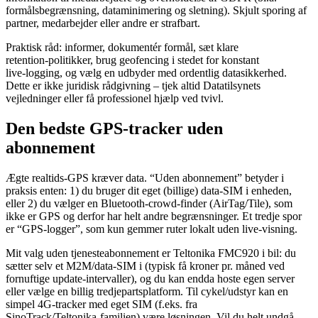
formålsbegrænsning, dataminimering og sletning). Skjult sporing af
partner, medarbejder eller andre er strafbart.
Praktisk råd: informer, dokumentér formål, sæt klare
retention‑politikker, brug geofencing i stedet for konstant
live‑logging, og vælg en udbyder med ordentlig datasikkerhed.
Dette er ikke juridisk rådgivning – tjek altid Datatilsynets
vejledninger eller få professionel hjælp ved tvivl.
Den bedste GPS‑tracker uden
abonnement
Ægte realtids‑GPS kræver data. “Uden abonnement” betyder i
praksis enten: 1) du bruger dit eget (billige) data‑SIM i enheden,
eller 2) du vælger en Bluetooth‑crowd‑finder (AirTag/Tile), som
ikke er GPS og derfor har helt andre begrænsninger. Et tredje spor
er “GPS‑logger”, som kun gemmer ruter lokalt uden live‑visning.
Mit valg uden tjenesteabonnement er Teltonika FMC920 i bil: du
sætter selv et M2M/data‑SIM i (typisk få kroner pr. måned ved
fornuftige update‑intervaller), og du kan endda hoste egen server
eller vælge en billig tredjepartsplatform. Til cykel/udstyr kan en
simpel 4G‑tracker med eget SIM (f.eks. fra
SinoTrack/Teltonika‑familien) være løsningen. Vil du helt undgå