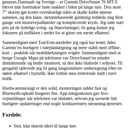
gennem Danmark og Sverige – er Garmin DriveSmart 76 MT-S
blevet min foretrukne faste makker i bilen på lange ture. Den store
7” skærm gør kortet overskueligt uden at skulle knibe øjnene
sammen, og den klare, stemmebaserede guidning reddede mig flere
gange ved motorvejsafkørsler og komplicerede kryds. Jeg satte især
pris på de tydelige sving- og filanvisninger; én gang kunne jeg
fokusere på trafikken i stedet for at gisne om næste afkørsel.
Sammenlignet med TomTom-modeller jeg også har testet, føles
Garmin’en hurtigere i ruteplanlægning og mere stabil med offline-
kort – praktisk når mobildækningen svigter. Sammenlignet med at
bruge Google Maps på telefonen var DriveSmart’en mindre
distraherende og bedre monteret, så den ikke blafrede i sollyset. Til
gengæld oplevede jeg én gang langsommere omberegning efter en
større afkørsel i bytrafik; ikke kritisk men irriterende midt i travl
trafik.
Hardwaremæssigt er den solid, monteringen sidder fast og
Bluetooth-opkald fungerer fint. App-integrationen gav live-
vejmeldinger når telefonen var tilsluttet, selvom jeg savnede lidt
hurtigere opdateringer end nogle konkurrenters streaming-tjenester.
Fordele:
Stor, klar skærm ideel til lange ture