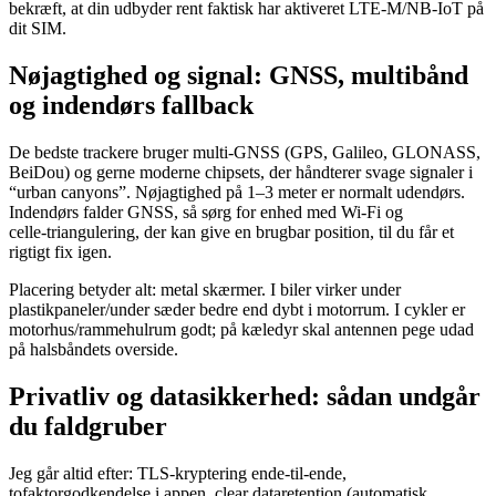
bekræft, at din udbyder rent faktisk har aktiveret LTE‑M/NB‑IoT på
dit SIM.
Nøjagtighed og signal: GNSS, multibånd
og indendørs fallback
De bedste trackere bruger multi‑GNSS (GPS, Galileo, GLONASS,
BeiDou) og gerne moderne chipsets, der håndterer svage signaler i
“urban canyons”. Nøjagtighed på 1–3 meter er normalt udendørs.
Indendørs falder GNSS, så sørg for enhed med Wi‑Fi og
celle‑triangulering, der kan give en brugbar position, til du får et
rigtigt fix igen.
Placering betyder alt: metal skærmer. I biler virker under
plastikpaneler/under sæder bedre end dybt i motorrum. I cykler er
motorhus/rammehulrum godt; på kæledyr skal antennen pege udad
på halsbåndets overside.
Privatliv og datasikkerhed: sådan undgår
du faldgruber
Jeg går altid efter: TLS‑kryptering ende‑til‑ende,
tofaktorgodkendelse i appen, clear dataretention (automatisk