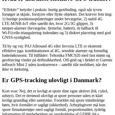
“Effektiv” betyder i praksis: hurtig genfinding, også når tyven
forsøger at skjule, forstyrre eller flytte objektet. Det kræver fem ting:
1) hurtige positionsopdateringer under bevægelse, 2) stabil 4G
LTE‑M/NB‑IoT eller satellit der, hvor 2G/3G glipper, 3)
tamper‑alarmer (bevægelse, fjernelse, batteri), 4) fallback til
Wi‑Fi/celle‑triangulering indendørs og 5) diskret placering med god
GNSS‑synlighed.
Til by og vej: PAJ Allround 4G eller Invoxia LTE er ekstremt
effektive pga. kombinationen af 4G, sensible alarmer og fornuftig
batteriøkonomi. Til bilflåder: Teltonika FMC920 med fast strøm og
geofencing vinder på driftssikkerhed. Off‑grid og i fjeldet er Garmin
inReach Mini 2 uden konkurrence – satellit slår mobilnet, når der
ikke er dækning.
Er GPS‑tracking ulovligt i Danmark?
Kort svar: Nej, det er lovligt at spore dine egne aktiver (bil, cykel,
udstyr). Det er derimod ulovligt at spore personer uden et klart
lovligt grundlag eller samtykke. Forældre må spore mindreårige
børn, hvis formålet er sagligt (sikkerhed). Arbejdsgivere må kun
spore firmakøretøjer med sagligt formål, proportionalitet, tydelig
information til medarbejdere og overholdelse af GDPR (bl.a.