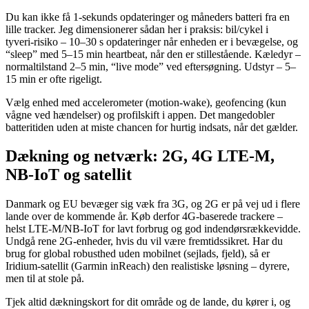
Du kan ikke få 1‑sekunds opdateringer og måneders batteri fra en
lille tracker. Jeg dimensionerer sådan her i praksis: bil/cykel i
tyveri‑risiko – 10–30 s opdateringer når enheden er i bevægelse, og
“sleep” med 5–15 min heartbeat, når den er stillestående. Kæledyr –
normaltilstand 2–5 min, “live mode” ved eftersøgning. Udstyr – 5–
15 min er ofte rigeligt.
Vælg enhed med accelerometer (motion‑wake), geofencing (kun
vågne ved hændelser) og profilskift i appen. Det mangedobler
batteritiden uden at miste chancen for hurtig indsats, når det gælder.
Dækning og netværk: 2G, 4G LTE‑M,
NB‑IoT og satellit
Danmark og EU bevæger sig væk fra 3G, og 2G er på vej ud i flere
lande over de kommende år. Køb derfor 4G‑baserede trackere –
helst LTE‑M/NB‑IoT for lavt forbrug og god indendørsrækkevidde.
Undgå rene 2G‑enheder, hvis du vil være fremtidssikret. Har du
brug for global robusthed uden mobilnet (sejlads, fjeld), så er
Iridium‑satellit (Garmin inReach) den realistiske løsning – dyrere,
men til at stole på.
Tjek altid dækningskort for dit område og de lande, du kører i, og