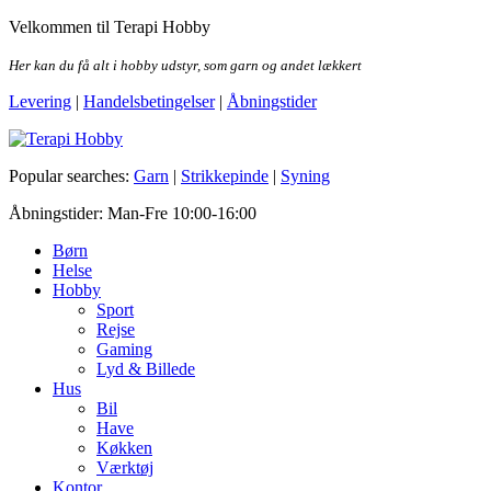
Skip
Velkommen til Terapi Hobby
to
the
Her kan du få alt i hobby udstyr, som garn og andet lækkert
content
Levering
|
Handelsbetingelser
|
Åbningstider
Terapi Hobby
Popular searches:
Garn
|
Strikkepinde
|
Syning
Åbningstider: Man-Fre 10:00-16:00
Børn
Helse
Hobby
Sport
Rejse
Gaming
Lyd & Billede
Hus
Bil
Have
Køkken
Værktøj
Kontor