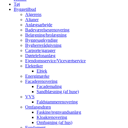
Tøj
Byggetilbud
Algerens
Altaner
Anlægsarbejde
Badeværelsesrenovering
Belægning/brolægning
Byggesagkyndige
Bygherrerådgivning
Carporte/garager
Dørtelefonanlæg
Ejendomsservice/Viceværtservice
Elektriker
Eltjek
Energimærke
Facaderenovering
Facademaling
Sandblæsning (af huse)
VVS
Faldstammerenovering
Omfangsdræn
Faskine/regnvandsanlæg
Kloakrenovering
Omfugning (af hus)
Fundament