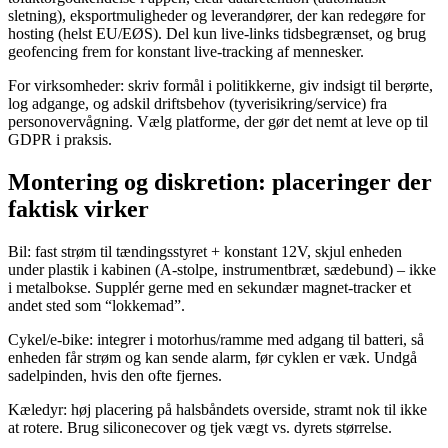
sletning), eksportmuligheder og leverandører, der kan redegøre for
hosting (helst EU/EØS). Del kun live‑links tidsbegrænset, og brug
geofencing frem for konstant live‑tracking af mennesker.
For virksomheder: skriv formål i politikkerne, giv indsigt til berørte,
log adgange, og adskil driftsbehov (tyverisikring/service) fra
personovervågning. Vælg platforme, der gør det nemt at leve op til
GDPR i praksis.
Montering og diskretion: placeringer der
faktisk virker
Bil: fast strøm til tændingsstyret + konstant 12V, skjul enheden
under plastik i kabinen (A‑stolpe, instrumentbræt, sædebund) – ikke
i metalbokse. Supplér gerne med en sekundær magnet‑tracker et
andet sted som “lokkemad”.
Cykel/e‑bike: integrer i motorhus/ramme med adgang til batteri, så
enheden får strøm og kan sende alarm, før cyklen er væk. Undgå
sadelpinden, hvis den ofte fjernes.
Kæledyr: høj placering på halsbåndets overside, stramt nok til ikke
at rotere. Brug siliconecover og tjek vægt vs. dyrets størrelse.