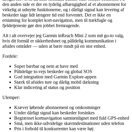
den anden side er der en tydelig afhængighed af et abonnement for
virkelig at udnytte funktionerne, og i dårligt signal kan levering af
beskeder tage lidt længere tid end forventet. Det er ikke en
erstatning for komplet kort-navigation, men til trækfugle og
fjeldetjeneste gør den jobbet fremragende.
Alt i alt overvejer jeg Garmin inReach Mini 2 som mit go-to valg,
hvis dit formål er sikkerhedsnet og pålidelig kommunikation i
afsides områder — uden at bære rundt på en stor enhed.
Fordele:
Super bærbar og nem at have med
Pålidelige to-vejs beskeder og global SOS
God integration med Garmin Explore-appen
Stærk til afsides ture og dårlig mobil dækning
Klar indicering af status og position
Ulemper:
Kræver løbende abonnement og omkostninger
Under dårligt signal kan beskeder forsinkes
Begrænset kortnavigation sammenlignet med fuld GPS-enhed
Små, men ikke-udvidelige skærmdestinationer uden telefon
Pris i forhold til konkurrenter kan være høj