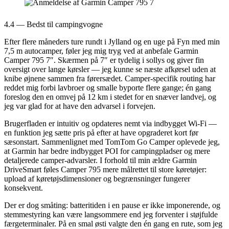
4.4 — Bedst til campingvogne
Efter flere måneders ture rundt i Jylland og en uge på Fyn med min
7,5 m autocamper, føler jeg mig tryg ved at anbefale Garmin
Camper 795 7″. Skærmen på 7″ er tydelig i sollys og giver fin
oversigt over lange kørsler — jeg kunne se næste afkørsel uden at
knibe øjnene sammen fra førersædet. Camper-specifik routing har
reddet mig forbi lavbroer og smalle byporte flere gange; én gang
foreslog den en omvej på 12 km i stedet for en snæver landvej, og
jeg var glad for at have den advarsel i forvejen.
Brugerfladen er intuitiv og opdateres nemt via indbygget Wi‑Fi —
en funktion jeg sætte pris på efter at have opgraderet kort før
sæsonstart. Sammenlignet med TomTom Go Camper oplevede jeg,
at Garmin har bedre indbygget POI for campingpladser og mere
detaljerede camper-advarsler. I forhold til min ældre Garmin
DriveSmart føles Camper 795 mere målrettet til store køretøjer:
upload af køretøjsdimensioner og begrænsninger fungerer
konsekvent.
Der er dog småting: batteritiden i en pause er ikke imponerende, og
stemmestyring kan være langsommere end jeg forventer i støjfulde
færgeterminaler. På en smal østi valgte den én gang en rute, som jeg