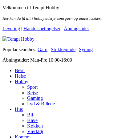
Skip
Velkommen til Terapi Hobby
to
the
Her kan du få alt i hobby udstyr, som garn og andet lækkert
content
Levering
|
Handelsbetingelser
|
Åbningstider
Terapi Hobby
Popular searches:
Garn
|
Strikkepinde
|
Syning
Åbningstider: Man-Fre 10:00-16:00
Børn
Helse
Hobby
Sport
Rejse
Gaming
Lyd & Billede
Hus
Bil
Have
Køkken
Værktøj
Kontor