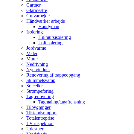
Gartner
Glarmestre
Gulvarbejde
Håndværker arbejde
Handyman
Isolering
Hulmursisolering
Loftisolering
Jordvarme
Maler
Murer
Nedrivning
Nye vinduer
Renovering af trappeopgang
Skimmelsvamp
Solceller
Strømpeforing
Tagrenovering
Tagmaling/tagafrensning
Tilbygninger
Tilstandsrapport
Totalentreprise
TV-inspektion
Udestuer