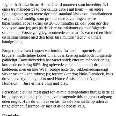
Jeg har haft Jasa Smart Home Guard monteret som hoveddørlås i
cirka tre måneder på to forskellige døre i mit hjem — en ældre
fyldningsdør og en nyere dør med standard låsekasse. Installationen
var præcis så smidig, som producenten lover: ingen større
tilpasninger, et par skruer og 20–30 minutter pr. dør. Som gør-det-
selv type satte jeg pris på de klare instruktioner og medfølgende
skabeloner. Første gang jeg monterede en smartlås var med en Nuki,
og sammenlignet med den føles Jasa mindre “techy” og mere
håndgribelig.
Brugeroplevelsen i appen var intuitiv fra start — oprettelse af
brugere, midlertidige koder til håndværkere og auto-lock fungerede
pålideligt. Batterilevetiden har været solid; efter tre måneder er jeg
kun nede omkring 80%. Jeg oplevede enkelte bluetooth-dropouts i
kælderen, men en lille Wi‑Fi-bridge løste det. Sikkerhedsmæssigt
virker mekanikken robust; jeg foretrækker dog Nuki/Danalock, hvis
du vil have dyb integration med Home Assistant eller Apple
HomeKit — Jasa er mere plug-and-play.
Personligt blev jeg mest glad for, at min teenagedatter hurtigt lærte at
bruge appen, og at jeg kunne give besøgende tidsbegrænset adgang
uden nøgle. Hvis du vil have en lås, du selv kan sætte op uden at
ringe efter en låsesmed, er Jasa et af de bedste valg.
Fordele: