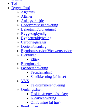
Tøj
Byggetilbud
Algerens
Altaner
Anlægsarbejde
Badeværelsesrenovering
Belægning/brolægning
Byggesagkyndige
Bygherrerådgivning
Carporte/garager
Dørtelefonanlæg
Ejendomsservice/Viceværtservice
Elektriker
Eltjek
Energimærke
Facaderenovering
Facademaling
Sandblæsning (af huse)
VVS
Faldstammerenovering
Omfangsdræn
Faskine/regnvandsanlæg
Kloakrenovering
Omfugning (af hus)
Fundament