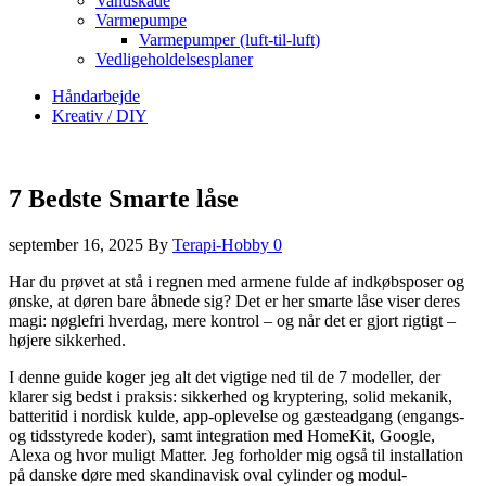
Vandskade
Varmepumpe
Varmepumper (luft-til-luft)
Vedligeholdelsesplaner
Håndarbejde
Kreativ / DIY
7 Bedste Smarte låse
september 16, 2025
By
Terapi-Hobby
0
Har du prøvet at stå i regnen med armene fulde af indkøbsposer og
ønske, at døren bare åbnede sig? Det er her smarte låse viser deres
magi: nøglefri hverdag, mere kontrol – og når det er gjort rigtigt –
højere sikkerhed.
I denne guide koger jeg alt det vigtige ned til de 7 modeller, der
klarer sig bedst i praksis: sikkerhed og kryptering, solid mekanik,
batteritid i nordisk kulde, app-oplevelse og gæsteadgang (engangs‑
og tidsstyrede koder), samt integration med HomeKit, Google,
Alexa og hvor muligt Matter. Jeg forholder mig også til installation
på danske døre med skandinavisk oval cylinder og modul-