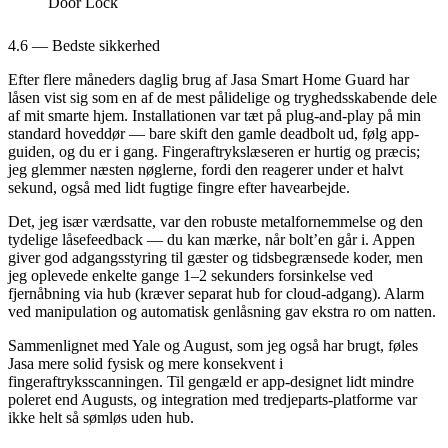
4.6 — Bedste sikkerhed
Efter flere måneders daglig brug af Jasa Smart Home Guard har
låsen vist sig som en af de mest pålidelige og tryghedsskabende dele
af mit smarte hjem. Installationen var tæt på plug-and-play på min
standard hoveddør — bare skift den gamle deadbolt ud, følg app-
guiden, og du er i gang. Fingeraftrykslæseren er hurtig og præcis;
jeg glemmer næsten nøglerne, fordi den reagerer under et halvt
sekund, også med lidt fugtige fingre efter havearbejde.
Det, jeg især værdsatte, var den robuste metalfornemmelse og den
tydelige låsefeedback — du kan mærke, når bolt’en går i. Appen
giver god adgangsstyring til gæster og tidsbegrænsede koder, men
jeg oplevede enkelte gange 1–2 sekunders forsinkelse ved
fjernåbning via hub (kræver separat hub for cloud-adgang). Alarm
ved manipulation og automatisk genlåsning gav ekstra ro om natten.
Sammenlignet med Yale og August, som jeg også har brugt, føles
Jasa mere solid fysisk og mere konsekvent i
fingeraftryksscanningen. Til gengæld er app-designet lidt mindre
poleret end Augusts, og integration med tredjeparts-platforme var
ikke helt så sømløs uden hub.