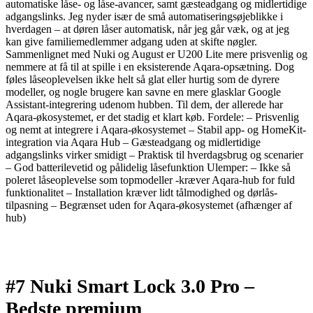
automatiske låse- og låse-avancer, samt gæsteadgang og midlertidige
adgangslinks. Jeg nyder især de små automatiseringsøjeblikke i
hverdagen – at døren låser automatisk, når jeg går væk, og at jeg
kan give familiemedlemmer adgang uden at skifte nøgler.
Sammenlignet med Nuki og August er U200 Lite mere prisvenlig og
nemmere at få til at spille i en eksisterende Aqara-opsætning. Dog
føles låseoplevelsen ikke helt så glat eller hurtig som de dyrere
modeller, og nogle brugere kan savne en mere glasklar Google
Assistant-integrering udenom hubben. Til dem, der allerede har
Aqara-økosystemet, er det stadig et klart køb. Fordele: – Prisvenlig
og nemt at integrere i Aqara-økosystemet – Stabil app- og HomeKit-
integration via Aqara Hub – Gæsteadgang og midlertidige
adgangslinks virker smidigt – Praktisk til hverdagsbrug og scenarier
– God batterilevetid og pålidelig låsefunktion Ulemper: – Ikke så
poleret låseoplevelse som topmodeller -kræver Aqara-hub for fuld
funktionalitet – Installation kræver lidt tålmodighed og dørlås-
tilpasning – Begrænset uden for Aqara-økosystemet (afhænger af
hub)
#7 Nuki Smart Lock 3.0 Pro –
Bedste premium