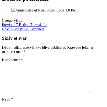
Category
Hus
Indlægsnavigation
Previous
Previous
7 Bedste Tørreskabe
Post
Next
Next
7 Bedste GPS-trackere
Post
Skriv et svar
Din e-mailadresse vil ikke blive publiceret.
Krævede felter er
markeret med
*
Kommentar
*
Navn
*