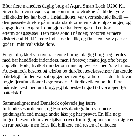
Efter flere måneders daglig brug af Aqara Smart Lock U200 Kit
Silver har den sneget sig ind som min foretrukne lås til de nyere
lejligheder jeg har boet i. Installationen var overraskende ligetil —
den passede direkte på min standarddør uden større tilpasninger, og
app-guiden i Aqara Home gjorde kalibreringen til en kort
eftermiddagssyssel. Den føles solid i hånden; motoren er mere
diskret end Nuki’s mere industrielle klik, og finishen i sølv passer
godt til minimalistiske døre.
Fingeraftrykket var overraskende hurtig i daglig brug: jeg færdes
med bar håndflade indendørs, men i frostvejr måtte jeg ofte bruge
app eller kode, hvilket minder om mine oplevelser med Yale Linus.
Auto-unlock baseret på telefon og dør-/bevægelsessensor fungerede
pålideligt når den var sat op gennem en Aqara-hub — uden hub var
nogle fjernfunktioner begrænsede. Batterilevetiden holdt i flere
måneder ved medium brug; jeg fik besked i god tid via appen før
batteriskift.
Sammenlignet med Danalock oplevede jeg færre
forbindelsesproblemer, og HomeKit-integration var mere
gnidningsfri end mange andre låse jeg har prøvet. En lille nag:
fingeraflæseren kan være følsom over for fugt, og mekanisk nøgle er
en rar backup, men føles lidt billigere end resten af enheden.