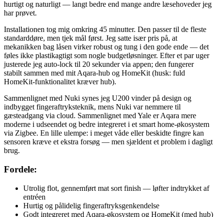
hurtigt og naturligt — langt bedre end mange andre læsehoveder jeg
har prøvet.
Installationen tog mig omkring 45 minutter. Den passer til de fleste
standarddøre, men tjek mål først. Jeg satte især pris på, at
mekanikken bag låsen virker robust og tung i den gode ende — det
føles ikke plastikagtigt som nogle budgetløsninger. Efter et par uger
justerede jeg auto-lock til 20 sekunder via appen; den fungerer
stabilt sammen med mit Aqara-hub og HomeKit (husk: fuld
HomeKit-funktionalitet kræver hub).
Sammenlignet med Nuki synes jeg U200 vinder på design og
indbygget fingeraftryksteknik, mens Nuki var nemmere til
gæsteadgang via cloud. Sammenlignet med Yale er Aqara mere
moderne i udseendet og bedre integreret i et smart home-økosystem
via Zigbee. En lille ulempe: i meget våde eller beskidte fingre kan
sensoren kræve et ekstra forsøg — men sjældent et problem i dagligt
brug.
Fordele:
Utrolig flot, gennemført mat sort finish — løfter indtrykket af
entréen
Hurtig og pålidelig fingeraftryksgenkendelse
Godt integreret med Aqara-økosystem og HomeKit (med hub)