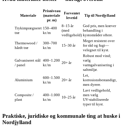
Prisniveau
Forventet
Materiale
(materiale
Tip til Nordjylland
levetid
pr. m)
8–15 år
God pris, men kræver
Trykimprægneret
150–400
(med
behandling i
træ
kr./m
vedligehold)
kystområder oftere.
Meget resistent over
Thermowood /
300–700
15–30 år
for råd og fugt—
hårdt træ
kr./m
velegnet til kyst.
Robust mod vind;
Galvaniseret stål
400–1.200
vælg
20+ år
/ panel
kr./m
varmgalvanisering i
saltmiljø.
Let,
600–1.500
Aluminium
20+ år
korrosionsbestandigt,
kr./m
men dyrere.
Lavt vedligehold,
Composite /
400–1.000
men vælg
10–25 år
plast
kr./m
UV‑stabiliserede
typer til kyst.
Praktiske, juridiske og kommunale ting at huske i
Nordjylland