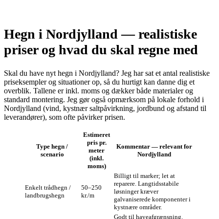
Hegn i Nordjylland — realistiske
priser og hvad du skal regne med
Skal du have nyt hegn i Nordjylland? Jeg har sat et antal realistiske
priseksempler og situationer op, så du hurtigt kan danne dig et
overblik. Tallene er inkl. moms og dækker både materialer og
standard montering. Jeg gør også opmærksom på lokale forhold i
Nordjylland (vind, kystnær saltpåvirkning, jordbund og afstand til
leverandører), som ofte påvirker prisen.
Estimeret
pris pr.
Type hegn /
Kommentar — relevant for
meter
scenario
Nordjylland
(inkl.
moms)
Billigt til marker; let at
reparere. Langtidsstabile
Enkelt trådhegn /
50–250
løsninger kræver
landbrugshegn
kr./m
galvaniserede komponenter i
kystnære områder.
Godt til haveafgrænsning.