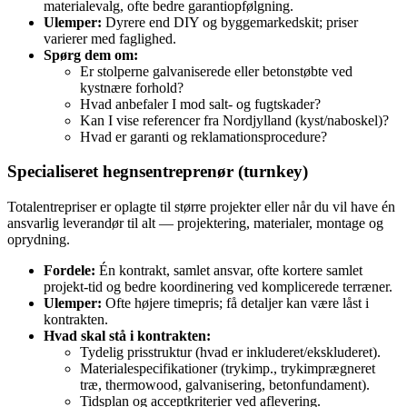
materialevalg, ofte bedre garantiopfølgning.
Ulemper:
Dyrere end DIY og byggemarkedskit; priser
varierer med faglighed.
Spørg dem om:
Er stolperne galvaniserede eller betonstøbte ved
kystnære forhold?
Hvad anbefaler I mod salt‑ og fugtskader?
Kan I vise referencer fra Nordjylland (kyst/naboskel)?
Hvad er garanti og reklamationsprocedure?
Specialiseret hegnsentreprenør (turnkey)
Totalentrepriser er oplagte til større projekter eller når du vil have én
ansvarlig leverandør til alt — projektering, materialer, montage og
oprydning.
Fordele:
Én kontrakt, samlet ansvar, ofte kortere samlet
projekt‑tid og bedre koordinering ved komplicerede terræner.
Ulemper:
Ofte højere timepris; få detaljer kan være låst i
kontrakten.
Hvad skal stå i kontrakten:
Tydelig prisstruktur (hvad er inkluderet/ekskluderet).
Materialespecifikationer (trykimp., trykimprægneret
træ, thermowood, galvanisering, betonfundament).
Tidsplan og acceptkriterier ved aflevering.