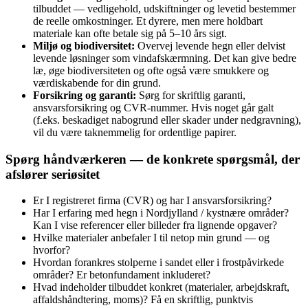
tilbuddet — vedligehold, udskiftninger og levetid bestemmer
de reelle omkostninger. Et dyrere, men mere holdbart
materiale kan ofte betale sig på 5–10 års sigt.
Miljø og biodiversitet:
Overvej levende hegn eller delvist
levende løsninger som vindafskærmning. Det kan give bedre
læ, øge biodiversiteten og ofte også være smukkere og
værdiskabende for din grund.
Forsikring og garanti:
Sørg for skriftlig garanti,
ansvarsforsikring og CVR‑nummer. Hvis noget går galt
(f.eks. beskadiget nabogrund eller skader under nedgravning),
vil du være taknemmelig for ordentlige papirer.
Spørg håndværkeren — de konkrete spørgsmål, der
afslører seriøsitet
Er I registreret firma (CVR) og har I ansvarsforsikring?
Har I erfaring med hegn i Nordjylland / kystnære områder?
Kan I vise referencer eller billeder fra lignende opgaver?
Hvilke materialer anbefaler I til netop min grund — og
hvorfor?
Hvordan forankres stolperne i sandet eller i frostpåvirkede
områder? Er betonfundament inkluderet?
Hvad indeholder tilbuddet konkret (materialer, arbejdskraft,
affaldshåndtering, moms)? Få en skriftlig, punktvis