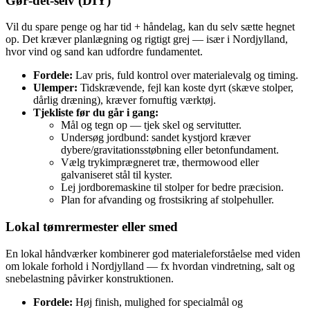
Gør‑det‑selv (DIY)
Vil du spare penge og har tid + håndelag, kan du selv sætte hegnet
op. Det kræver planlægning og rigtigt grej — især i Nordjylland,
hvor vind og sand kan udfordre fundamentet.
Fordele:
Lav pris, fuld kontrol over materialevalg og timing.
Ulemper:
Tidskrævende, fejl kan koste dyrt (skæve stolper,
dårlig dræning), kræver fornuftig værktøj.
Tjekliste før du går i gang:
Mål og tegn op — tjek skel og servitutter.
Undersøg jordbund: sandet kystjord kræver
dybere/gravitationsstøbning eller betonfundament.
Vælg trykimprægneret træ, thermowood eller
galvaniseret stål til kyster.
Lej jordboremaskine til stolper for bedre præcision.
Plan for afvanding og frostsikring af stolpehuller.
Lokal tømrermester eller smed
En lokal håndværker kombinerer god materialeforståelse med viden
om lokale forhold i Nordjylland — fx hvordan vindretning, salt og
snebelastning påvirker konstruktionen.
Fordele:
Høj finish, mulighed for specialmål og