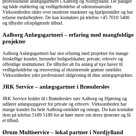
professionelle anlægsgartnere i Aalborg og Nordjylland. De påtager
sig både etablering og vedligeholdelse af udenomsarealer.
Virksomheden råder over moderne maskiner og hjælpemidler og har
erfarne medarbejdere. De kan kontaktes på telefon +45 7010 5400
og tilbyder uforpligtende tilbud.
Aalborg Anlægsgartneri – erfaring med mangfoldige
projekter
Aalborg Anlægsgartneri har stor erfaring med projekter for mange
forskellige kunder, herunder boligselskaber, private, erhverv og
offentlige institutioner. De tilbyder alt fra anlæg af nye haver til
vedligeholdelse og renovering af eksisterende grønne områder.
Virksomheden yder professionel rådgivning til dine anlægsprojekter.
JRK Service – anlægsgartner i Brønderslev
JRK Service holder til i Brønderslev nær Aalborg og Hjørring og
udfører anlægsopgaver for private og erhverv. Virksomheden har
mange kunder fra hele Aalborg-området og omegn. Du kan kontakte
dem på telefon 5189 5189 for at høre mere om deres tjenester og få
et tilbud.
Ørum Multiservice – lokal partner i Nordjylland