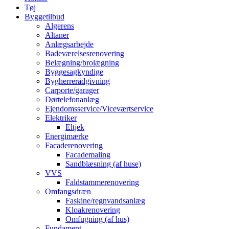
Tøj
Byggetilbud
Algerens
Altaner
Anlægsarbejde
Badeværelsesrenovering
Belægning/brolægning
Byggesagkyndige
Bygherrerådgivning
Carporte/garager
Dørtelefonanlæg
Ejendomsservice/Viceværtservice
Elektriker
Eltjek
Energimærke
Facaderenovering
Facademaling
Sandblæsning (af huse)
VVS
Faldstammerenovering
Omfangsdræn
Faskine/regnvandsanlæg
Kloakrenovering
Omfugning (af hus)
Fundament