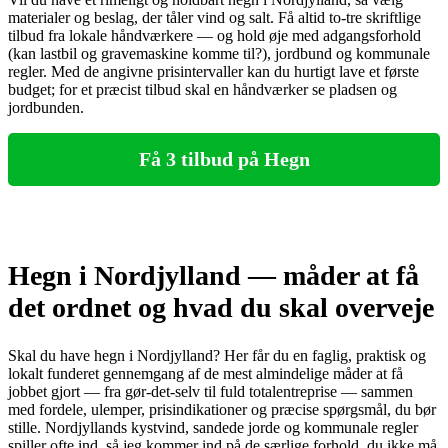
materialer og beslag, der tåler vind og salt. Få altid to‑tre skriftlige
tilbud fra lokale håndværkere — og hold øje med adgangsforhold
(kan lastbil og gravemaskine komme til?), jordbund og kommunale
regler. Med de angivne prisintervaller kan du hurtigt lave et første
budget; for et præcist tilbud skal en håndværker se pladsen og
jordbunden.
Få 3 tilbud på Hegn
Hegn i Nordjylland — måder at få
det ordnet og hvad du skal overveje
Skal du have hegn i Nordjylland? Her får du en faglig, praktisk og
lokalt funderet gennemgang af de mest almindelige måder at få
jobbet gjort — fra gør‑det‑selv til fuld totalentreprise — sammen
med fordele, ulemper, prisindikationer og præcise spørgsmål, du bør
stille. Nordjyllands kystvind, sandede jorde og kommunale regler
spiller ofte ind, så jeg kommer ind på de særlige forhold, du ikke må