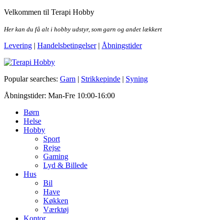
Skip
Velkommen til Terapi Hobby
to
the
Her kan du få alt i hobby udstyr, som garn og andet lækkert
content
Levering
|
Handelsbetingelser
|
Åbningstider
Terapi Hobby
Popular searches:
Garn
|
Strikkepinde
|
Syning
Åbningstider: Man-Fre 10:00-16:00
Børn
Helse
Hobby
Sport
Rejse
Gaming
Lyd & Billede
Hus
Bil
Have
Køkken
Værktøj
Kontor