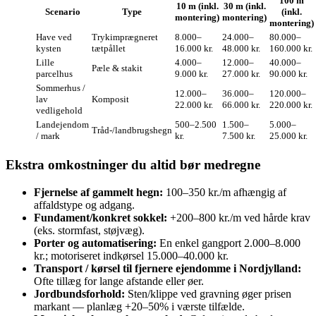
100 m
10 m (inkl.
30 m (inkl.
Scenario
Type
(inkl.
montering)
montering)
montering)
Have ved
Trykimprægneret
8.000–
24.000–
80.000–
kysten
tætpållet
16.000 kr.
48.000 kr.
160.000 kr.
Lille
4.000–
12.000–
40.000–
Pæle & stakit
parcelhus
9.000 kr.
27.000 kr.
90.000 kr.
Sommerhus /
12.000–
36.000–
120.000–
lav
Komposit
22.000 kr.
66.000 kr.
220.000 kr.
vedligehold
Landejendom
500–2.500
1.500–
5.000–
Tråd-/landbrugshegn
/ mark
kr.
7.500 kr.
25.000 kr.
Ekstra omkostninger du altid bør medregne
Fjernelse af gammelt hegn:
100–350 kr./m afhængig af
affaldstype og adgang.
Fundament/konkret sokkel:
+200–800 kr./m ved hårde krav
(eks. stormfast, støjvæg).
Porter og automatisering:
En enkel gangport 2.000–8.000
kr.; motoriseret indkørsel 15.000–40.000 kr.
Transport / kørsel til fjernere ejendomme i Nordjylland:
Ofte tillæg for lange afstande eller øer.
Jordbundsforhold:
Sten/klippe ved gravning øger prisen
markant — planlæg +20–50% i værste tilfælde.