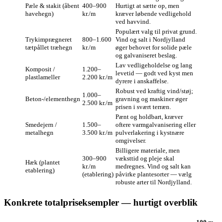
Pæle & stakit (åbent
400–900
Hurtigt at sætte op, men
havehegn)
kr./m
kræver løbende vedligehold
ved havvind.
Populært valg til privat grund.
Trykimprægneret
800–1.600
Vind og salt i Nordjylland
tætpållet træhegn
kr./m
øger behovet for solide pæle
og galvaniseret beslag.
Lav vedligeholdelse og lang
Komposit /
1.200–
levetid — godt ved kyst men
plastlameller
2.200 kr./m
dyrere i anskaffelse.
Robust ved kraftig vind/støj;
1.000–
Beton-/elementhegn
gravning og maskiner øger
2.500 kr./m
prisen i svært terræn.
Pænt og holdbart, kræver
Smedejern /
1.500–
oftere varmgalvanisering eller
metalhegn
3.500 kr./m
pulverlakering i kystnære
omgivelser.
Billigere materiale, men
300–900
væksttid og pleje skal
Hæk (plantet
kr./m
medregnes. Vind og salt kan
etablering)
(etablering)
påvirke plantesorter — vælg
robuste arter til Nordjylland.
Konkrete totalpriseksempler — hurtigt overblik