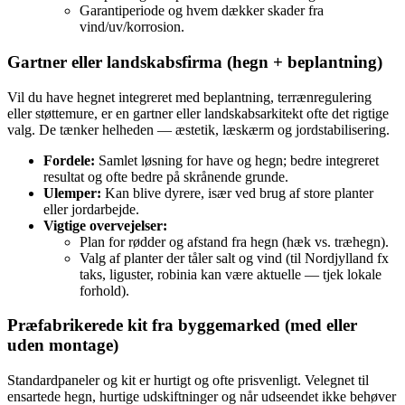
Garantiperiode og hvem dækker skader fra
vind/uv/korrosion.
Gartner eller landskabsfirma (hegn + beplantning)
Vil du have hegnet integreret med beplantning, terrænregulering
eller støttemure, er en gartner eller landskabsarkitekt ofte det rigtige
valg. De tænker helheden — æstetik, læskærm og jordstabilisering.
Fordele:
Samlet løsning for have og hegn; bedre integreret
resultat og ofte bedre på skrånende grunde.
Ulemper:
Kan blive dyrere, især ved brug af store planter
eller jordarbejde.
Vigtige overvejelser:
Plan for rødder og afstand fra hegn (hæk vs. træhegn).
Valg af planter der tåler salt og vind (til Nordjylland fx
taks, liguster, robinia kan være aktuelle — tjek lokale
forhold).
Præfabrikerede kit fra byggemarked (med eller
uden montage)
Standardpaneler og kit er hurtigt og ofte prisvenligt. Velegnet til
ensartede hegn, hurtige udskiftninger og når udseendet ikke behøver