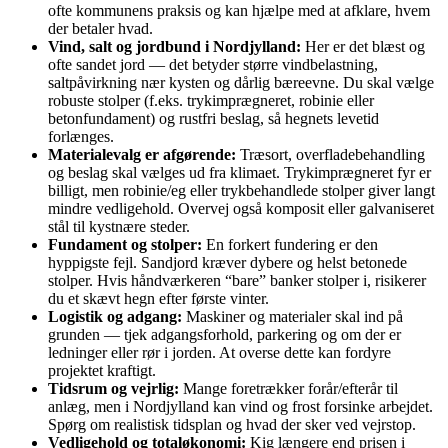
ofte kommunens praksis og kan hjælpe med at afklare, hvem
der betaler hvad.
Vind, salt og jordbund i Nordjylland:
Her er det blæst og
ofte sandet jord — det betyder større vindbelastning,
saltpåvirkning nær kysten og dårlig bæreevne. Du skal vælge
robuste stolper (f.eks. trykimprægneret, robinie eller
betonfundament) og rustfri beslag, så hegnets levetid
forlænges.
Materialevalg er afgørende:
Træsort, overfladebehandling
og beslag skal vælges ud fra klimaet. Trykimprægneret fyr er
billigt, men robinie/eg eller trykbehandlede stolper giver langt
mindre vedligehold. Overvej også komposit eller galvaniseret
stål til kystnære steder.
Fundament og stolper:
En forkert fundering er den
hyppigste fejl. Sandjord kræver dybere og helst betonede
stolper. Hvis håndværkeren “bare” banker stolper i, risikerer
du et skævt hegn efter første vinter.
Logistik og adgang:
Maskiner og materialer skal ind på
grunden — tjek adgangsforhold, parkering og om der er
ledninger eller rør i jorden. At overse dette kan fordyre
projektet kraftigt.
Tidsrum og vejrlig:
Mange foretrækker forår/efterår til
anlæg, men i Nordjylland kan vind og frost forsinke arbejdet.
Spørg om realistisk tidsplan og hvad der sker ved vejrstop.
Vedligehold og totaløkonomi:
Kig længere end prisen i