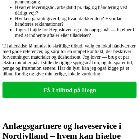
gennemgang.
Hvad er leveringstid, arbejdstid pr. dag og håndtering ved
dårligt vejr?
Hvilken garanti giver I, og hvad dækker den? Hvordan
håndteres reklamationer?
Tager I højde for Hegnsloven og nabospørgsmål — hjælper I
med at indhente aftaler eller tilladelser?
Til allersidst: få mindst to skriftlige tilbud, vælg en lokal håndværker
med gode referencer, og sørg for en simpel kontrakt, der beskriver
forventninger, materialer og tidshorisont. Jeg lover — brug et par
ekstra minutter på at stille de rigtige spørgsmål nu, og du sparer tid,
penge og frustration senere. Har du lyst, kan jeg også kigge på et
tilbud for dig og give min ærlige, lokale vurdering.
Få 3 tilbud på Hegn
Anlægsgartnere og haveservice i
Nordjylland – hvem kan hjælpe