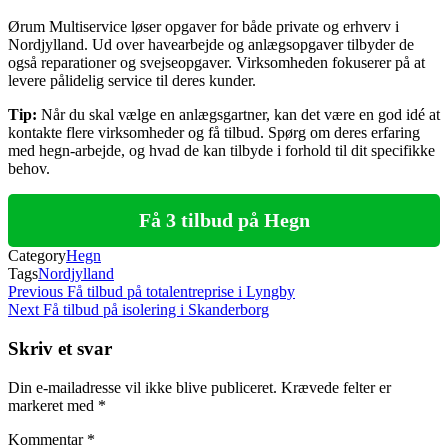
Ørum Multiservice løser opgaver for både private og erhverv i
Nordjylland. Ud over havearbejde og anlægsopgaver tilbyder de
også reparationer og svejseopgaver. Virksomheden fokuserer på at
levere pålidelig service til deres kunder.
Tip:
Når du skal vælge en anlægsgartner, kan det være en god idé at
kontakte flere virksomheder og få tilbud. Spørg om deres erfaring
med hegn-arbejde, og hvad de kan tilbyde i forhold til dit specifikke
behov.
Få 3 tilbud på Hegn
Category
Hegn
Tags
Nordjylland
Indlægsnavigation
Previous
Previous
Få tilbud på totalentreprise i Lyngby
Post
Next
Next
Få tilbud på isolering i Skanderborg
Post
Skriv et svar
Din e-mailadresse vil ikke blive publiceret.
Krævede felter er
markeret med
*
Kommentar
*