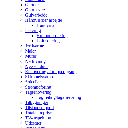
Gartner
Glarmestre
Gulvarbejde
Håndværker arbejde
Handyman
Isolering
Hulmursisolering
Loftisolering
Jordvarme
Maler
Murer
Nedrivning
Nye vinduer
Renovering af trappeopgang
Skimmelsvamp
Solceller
Strømpeforing
Tagrenovering
Tagmaling/tagafrensning
Tilbygninger
Tilstandsrapport
Totalentreprise
TV-inspektion
Udestuer