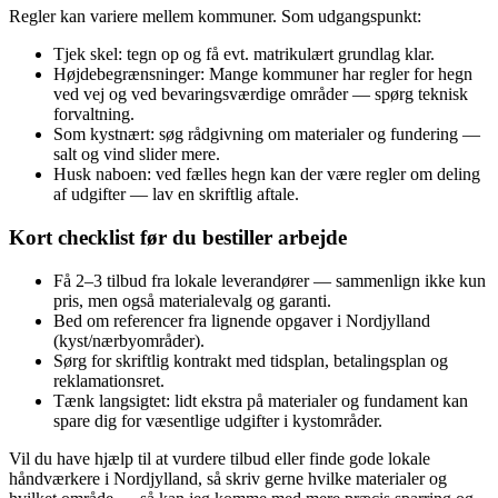
Regler kan variere mellem kommuner. Som udgangspunkt:
Tjek skel: tegn op og få evt. matrikulært grundlag klar.
Højdebegrænsninger: Mange kommuner har regler for hegn
ved vej og ved bevaringsværdige områder — spørg teknisk
forvaltning.
Som kystnært: søg rådgivning om materialer og fundering —
salt og vind slider mere.
Husk naboen: ved fælles hegn kan der være regler om deling
af udgifter — lav en skriftlig aftale.
Kort checklist før du bestiller arbejde
Få 2–3 tilbud fra lokale leverandører — sammenlign ikke kun
pris, men også materialevalg og garanti.
Bed om referencer fra lignende opgaver i Nordjylland
(kyst/nærbyområder).
Sørg for skriftlig kontrakt med tidsplan, betalingsplan og
reklamationsret.
Tænk langsigtet: lidt ekstra på materialer og fundament kan
spare dig for væsentlige udgifter i kystområder.
Vil du have hjælp til at vurdere tilbud eller finde gode lokale
håndværkere i Nordjylland, så skriv gerne hvilke materialer og