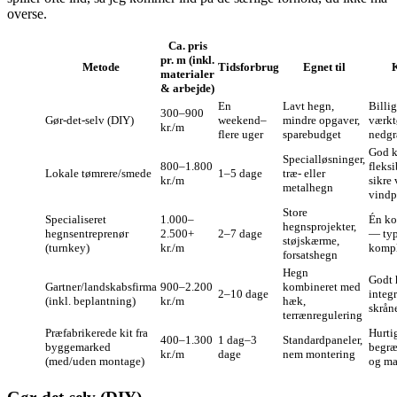
overse.
Ca. pris
pr. m (inkl.
Metode
Tidsforbrug
Egnet til
materialer
& arbejde)
En
Lavt hegn,
Billi
300–900
Gør‑det‑selv (DIY)
weekend–
mindre opgaver,
værkt
kr./m
flere uger
sparebudget
nedgr
God k
Specialløsninger,
800–1.800
fleksi
Lokale tømrere/smede
1–5 dage
træ- eller
kr./m
sikre
metalhegn
vindp
Store
Specialiseret
1.000–
Én kon
hegnsprojekter,
hegnsentreprenør
2.500+
2–7 dage
— typ
støjskærme,
(turnkey)
kr./m
kompl
forsatshegn
Hegn
Godt 
Gartner/landskabsfirma
900–2.200
kombineret med
2–10 dage
integr
(inkl. beplantning)
kr./m
hæk,
skrån
terrænregulering
Præfabrikerede kit fra
Hurti
400–1.300
1 dag–3
Standardpaneler,
byggemarked
begræ
kr./m
dage
nem montering
(med/uden montage)
og mat