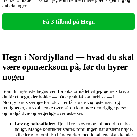
hvilket område — så kan jeg komme med mere præcis sparring og
anbefalinger.
Få 3 tilbud på Hegn
Hegn i Nordjylland — hvad du skal
være opmærksom på, før du hyrer
nogen
Som din nørdede hegns‑ven fra lokalområdet vil jeg gerne sikre, at
du får et hegn, der holder — både praktisk og juridisk — i
Nordjyllands særlige forhold. Her får du de vigtigste risici og
muligheder, du skal tænke over, så du kan hyre den rigtige person
og undgå dyre og ærgerlige overraskelser.
Lov og naboaftaler:
Tjek Hegnsloven og tal med din nabo
tidligt. Mange konflikter starter, fordi ingen har afstemt højde,
stil eller økonomi. En håndværker med lokalkendskab kender