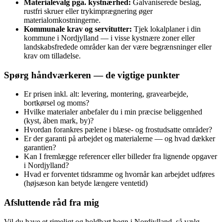
Materialevalg pga. kystnærhed:
Galvaniserede beslag,
rustfri skruer eller trykimprægnering øger
materialomkostningerne.
Kommunale krav og servitutter:
Tjek lokalplaner i din
kommune i Nordjylland — i visse kystnære zoner eller
landskabsfredede områder kan der være begrænsninger eller
krav om tilladelse.
Spørg håndværkeren — de vigtige punkter
Er prisen inkl. alt: levering, montering, gravearbejde,
bortkørsel og moms?
Hvilke materialer anbefaler du i min præcise beliggenhed
(kyst, åben mark, by)?
Hvordan forankres pælene i blæse- og frostudsatte områder?
Er der garanti på arbejdet og materialerne — og hvad dækker
garantien?
Kan I fremlægge referencer eller billeder fra lignende opgaver
i Nordjylland?
Hvad er forventet tidsramme og hvornår kan arbejdet udføres
(højsæson kan betyde længere ventetid)
Afsluttende råd fra mig
Vil du have et rimeligt og holdbart hegn i Nordjylland, så vælg