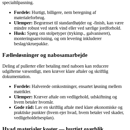
specialtilpasning.
Fordele:
Hurtigt, billigere, nem beregning af
materialeforbrug.
Ulemper:
Begrænset til standardhøjder og -finish, kan være
mindre robust ved stærk vind eller ved særlige jordforhold.
Husk:
Spørg om stolpetyper (trykimp., galvaniseret),
monteringsanvisning, og om levering inkluderer
beslag/skruepakke.
Fællesløsninger og nabosamarbejde
Deling af pullerter eller betaling med naboen kan reducere
udgifterne væsentligt, men kræver klare aftaler og skriftlig
dokumentation.
Fordele:
Halverede omkostninger, ensartet løsning mellem
matrikler.
Ulemper:
Kræver aftale om vedligehold, udskiftning og
hvem betaler hvornår.
Gode råd:
Lav en skriftlig aftale med klare økonomiske og
praktiske punkter (hvem ejer hvad, hvem betaler ved skader,
vedligeholdelsesplan).
Hvad materialer koster — hurtigt overblik