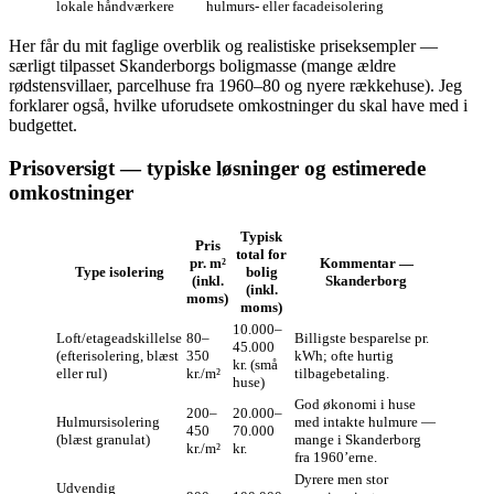
lokale håndværkere
hulmurs- eller facadeisolering
Her får du mit faglige overblik og realistiske priseksempler —
særligt tilpasset Skanderborgs boligmasse (mange ældre
rødstensvillaer, parcelhuse fra 1960–80 og nyere rækkehuse). Jeg
forklarer også, hvilke uforudsete omkostninger du skal have med i
budgettet.
Prisoversigt — typiske løsninger og estimerede
omkostninger
Typisk
Pris
total for
pr. m²
Kommentar —
Type isolering
bolig
(inkl.
Skanderborg
(inkl.
moms)
moms)
10.000–
Loft/etageadskillelse
80–
Billigste besparelse pr.
45.000
(efterisolering, blæst
350
kWh; ofte hurtig
kr. (små
eller rul)
kr./m²
tilbagebetaling.
huse)
God økonomi i huse
200–
20.000–
Hulmursisolering
med intakte hulmure —
450
70.000
(blæst granulat)
mange i Skanderborg
kr./m²
kr.
fra 1960’erne.
Dyrere men stor
Udvendig