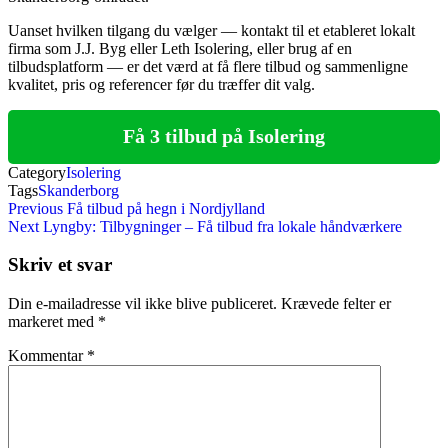
Uanset hvilken tilgang du vælger — kontakt til et etableret lokalt
firma som J.J. Byg eller Leth Isolering, eller brug af en
tilbudsplatform — er det værd at få flere tilbud og sammenligne
kvalitet, pris og referencer før du træffer dit valg.
Få 3 tilbud på Isolering
Category
Isolering
Tags
Skanderborg
Indlægsnavigation
Previous
Previous
Få tilbud på hegn i Nordjylland
Post
Next
Next
Lyngby: Tilbygninger – Få tilbud fra lokale håndværkere
Post
Skriv et svar
Din e-mailadresse vil ikke blive publiceret.
Krævede felter er
markeret med
*
Kommentar
*