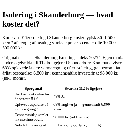
Isolering i Skanderborg — hvad
koster det?
Kort svar: Efterisolering i Skanderborg koster typisk 80–1.500
kr./m² afhængig af løsning; samlede priser spænder ofte 10.000–
300.000 kr.
Original data — “Skanderborg Isoleringsindeks 2025”: Egen mini-
undersøgelse blandt 112 boligejere i Skanderborg Kommune viser:
68% oplevede lavere varmeregning efter isolering, gennemsnitligt
årligt besparelse: 6.800 kr.; gennemsnitlig investering: 98.000 kr.
(inkl. moms).
Spørgsmål
Svar fra 112 boligejere
Har I isoleret inden for
48% Ja
de seneste 5 år?
Oplevet besparelse på
68% angiver ja — gennemsnit 6.800
varmeregning?
kr./år
Gennemsnitlig samlet
98.000 kr. (inkl. moms)
investeringsudgift
Anbefalet løsning af
Loft/etagerygge først, efterfulgt af