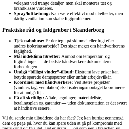
velegnet ved trange detaljer, men skal monteres tæt og
brandklasse vurderes.
Spray/lufttætning:
Kan være effektivt mod utætheder, men
dårlig ventilation kan skabe fugtproblemer.
Praktiske råd og faldgruber i Skanderborg
Tjek nabohuse:
Er der tegn på skimmel eller fugt efter
andres isoleringsarbejde? Det siger meget om håndværkerens
faglighed.
Mål indeklima før/efter:
Anmod om temperatur‑ og
fugtmålinger — de bedste håndværkere dokumenterer
forbedringen.
Undgå “billigst vinder”-tilbud:
Ekstremt lave priser kan
betyde sparede dampspærrer eller unfair arbejdsvilkår.
Koordinér med håndværkere:
Ved større projekter
(vinduer, tag, ventilation) skal isoleringsmontaget koordineres
for at undgå fejl.
Få alt skriftligt:
Aftale, tegninger, materialeliste,
betalingsplan og garantier — uden dokumentation er det svært
at håndhæve senere.
Vil du sende mig tilbuddene du har fået? Jeg kan hurtigt gennemgå
dem og pege på, hvor du kan spare uden at gå på kompromis med
fugtsikring og kvalitet. Det er gratis — og som ven i branchen vil