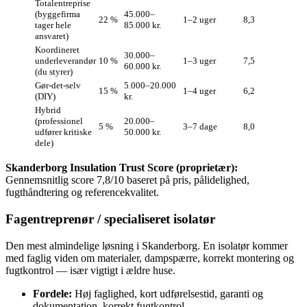
Totalentreprise
(byggefirma
45.000–
22 %
1–2 uger
8,3
tager hele
85.000 kr.
ansvaret)
Koordineret
30.000–
underleverandør
10 %
1–3 uger
7,5
60.000 kr.
(du styrer)
Gør‑det‑selv
5.000–20.000
15 %
1–4 uger
6,2
(DIY)
kr.
Hybrid
(professionel
20.000–
5 %
3–7 dage
8,0
udfører kritiske
50.000 kr.
dele)
Skanderborg Insulation Trust Score (proprietær):
Gennemsnitlig score 7,8/10 baseret på pris, pålidelighed,
fugthåndtering og referencekvalitet.
Fagentreprenør / specialiseret isolatør
Den mest almindelige løsning i Skanderborg. En isolatør kommer
med faglig viden om materialer, dampspærre, korrekt montering og
fugtkontrol — især vigtigt i ældre huse.
Fordele:
Høj faglighed, kort udførelsestid, garanti og
dokumentation, korrekt fugtkontrol.