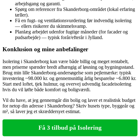
arbejdsgang og garanti.
Spørg om referencer fra Skanderborg-området (lokal erfaring
tæller).
Få en fugt- og ventilationsvurdering før indvendig isolering
— ellers risikerer du skimmelsvamp.
Planlæg arbejdet udenfor fugtige måneder (for facader og
pudsarbejde) — typisk forår/efterår i Jylland.
Konklusion og mine anbefalinger
Isolering i Skanderborg kan være både billig og meget rentabelt,
men priserne spænder bredt afhængig af løsning og bygningsstand.
Brug min lille Skanderborg‑undersøgelse som pejlemærke: typisk
investering ~98.000 kr. og gennemsnitlig årlig besparelse ~6.800 kr.
Start med loftet, tjek hulmur, og overvej udvendig facadeisolering
hvis du vil løfte både komfort og boligværdi.
Vil du have, at jeg gennemgår din bolig og laver et realistisk budget
for netop din adresse i Skanderborg? Skriv husets type, byggeår og
m², så laver jeg et skræddersyet estimat.
Få 3 tilbud på Isolering