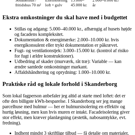
Sommerhus /
Efterisolering
15.000–
2.000–6.000 kr./
fritidshus 70 m²
loft + gulv
45.000 kr.
år
Ekstra omkostninger du skal have med i budgettet
Stillas og adgang: 5.000–40.000 kr., afhængig af husets højde
og facadens kompleksitet.
Dokumentation & energimærke: 2.000–10.000 kr. hvis
energikonsulent eller trykt dokumentation er påkrævet.
Fugt- og ventilationstjek: 3.000–15.000 kr. (kontrol af risiko
for fugt i ældre konstruktioner).
Udbedring af skader (murværk, råt træ): Variable — kan
ændre samlede omkostninger markant.
Affalds­håndtering og oprydning: 1.000–10.000 kr.
Praktiske råd og lokale forhold i Skanderborg
Som lokal fagperson anbefaler jeg altid at starte med loftet: det er
ofte den billigste kWh‑besparelse. I Skanderborg ser jeg mange
parcelhuse med hulmur — her er hulmursisolering en effektiv og
hurtig løsning, men kun hvis muren er intakt. Facadeisolering giver
stor effekt, men kræver planlægning (æstetik, nabosamtykke, evt.
fredning).
Indhent mindst 3 skriftlige tilbud — få detalje om materialer,