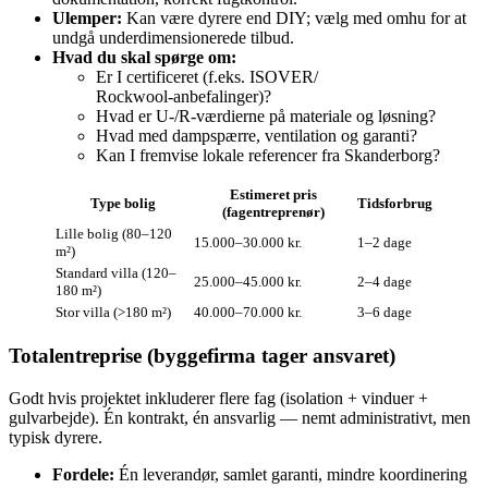
Ulemper:
Kan være dyrere end DIY; vælg med omhu for at
undgå underdimensionerede tilbud.
Hvad du skal spørge om:
Er I certificeret (f.eks. ISOVER/
Rockwool‑anbefalinger)?
Hvad er U‑/R‑værdierne på materiale og løsning?
Hvad med dampspærre, ventilation og garanti?
Kan I fremvise lokale referencer fra Skanderborg?
Estimeret pris
Type bolig
Tidsforbrug
(fagentreprenør)
Lille bolig (80–120
15.000–30.000 kr.
1–2 dage
m²)
Standard villa (120–
25.000–45.000 kr.
2–4 dage
180 m²)
Stor villa (>180 m²)
40.000–70.000 kr.
3–6 dage
Totalentreprise (byggefirma tager ansvaret)
Godt hvis projektet inkluderer flere fag (isolation + vinduer +
gulvarbejde). Én kontrakt, én ansvarlig — nemt administrativt, men
typisk dyrere.
Fordele:
Én leverandør, samlet garanti, mindre koordinering