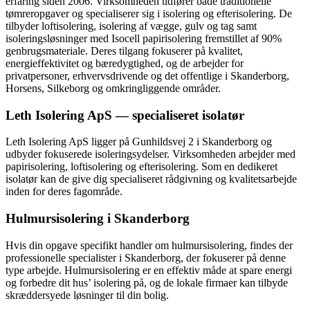
erfaring siden 2006. Virksomheden udfører både traditionelle
tømreropgaver og specialiserer sig i isolering og efterisolering. De
tilbyder loftisolering, isolering af vægge, gulv og tag samt
isoleringsløsninger med Isocell papirisolering fremstillet af 90%
genbrugsmateriale. Deres tilgang fokuserer på kvalitet,
energieffektivitet og bæredygtighed, og de arbejder for
privatpersoner, erhvervsdrivende og det offentlige i Skanderborg,
Horsens, Silkeborg og omkringliggende områder.
Leth Isolering ApS — specialiseret isolatør
Leth Isolering ApS ligger på Gunhildsvej 2 i Skanderborg og
udbyder fokuserede isoleringsydelser. Virksomheden arbejder med
papirisolering, loftisolering og efterisolering. Som en dedikeret
isolatør kan de give dig specialiseret rådgivning og kvalitetsarbejde
inden for deres fagområde.
Hulmursisolering i Skanderborg
Hvis din opgave specifikt handler om hulmursisolering, findes der
professionelle specialister i Skanderborg, der fokuserer på denne
type arbejde. Hulmursisolering er en effektiv måde at spare energi
og forbedre dit hus’ isolering på, og de lokale firmaer kan tilbyde
skræddersyede løsninger til din bolig.