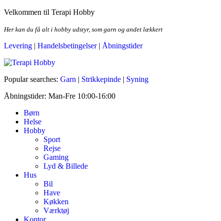
Skip
Velkommen til Terapi Hobby
to
the
Her kan du få alt i hobby udstyr, som garn og andet lækkert
content
Levering
|
Handelsbetingelser
|
Åbningstider
Terapi Hobby
Popular searches:
Garn
|
Strikkepinde
|
Syning
Åbningstider: Man-Fre 10:00-16:00
Børn
Helse
Hobby
Sport
Rejse
Gaming
Lyd & Billede
Hus
Bil
Have
Køkken
Værktøj
Kontor