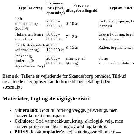
Estimeret
Forventet
Type isolering
pris (inkl.
Typiske risici
tilbagebetalingstid
opsætning)
Loft
25.000–
Dårlig dampspærre; k
(efterisolering,
6–10 år
55.000 kr.
loftsrum
200 m²)
Hulmursisolering
30.000–
Ujævn fyldning, fugt 
7–12 år
(parcelhus)
60.000 kr.
kældervægge
Kælder/terrændæk
40.000–
8–15 år
Radon, fugt fra terræn
(efterisolering)
120.000 kr.
Indvendig
20.000–
afhænger af
Større
isolering (fx
80.000 kr.
løsning
kondens‑/ventilations
krybekælder/væg)
Bemærk: Tallene er vejledende for Skanderborg‑området. Tilskud
og aktuelle energipriser kan forkorte tilbagebetalingstiden
væsentligt.
Materialer, fugt og de vigtigste risici
Mineraluld:
Godt til lofter og vægge, prisvenligt, men
kræver korrekt dampspærre.
Cellulose:
God varmeakkumulering, økologisk valg, men
kræver professionel blæsning og god fugtkontrol.
PIR/PUR (skumplader):
Høj isoleringsværdi pr. cm —