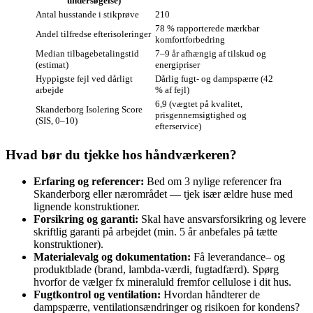
undersøgelse)
Antal husstande i stikprøve
210
78 % rapporterede mærkbar
Andel tilfredse efterisoleringer
komfortforbedring
Median tilbagebetalingstid
7–9 år afhængig af tilskud og
(estimat)
energipriser
Hyppigste fejl ved dårligt
Dårlig fugt- og dampspærre (42
arbejde
% af fejl)
6,9 (vægtet på kvalitet,
Skanderborg Isolering Score
prisgennemsigtighed og
(SIS, 0–10)
efterservice)
Hvad bør du tjekke hos håndværkeren?
Erfaring og referencer:
Bed om 3 nylige referencer fra
Skanderborg eller nærområdet — tjek især ældre huse med
lignende konstruktioner.
Forsikring og garanti:
Skal have ansvarsforsikring og levere
skriftlig garanti på arbejdet (min. 5 år anbefales på tætte
konstruktioner).
Materialevalg og dokumentation:
Få leverandance– og
produktblade (brand, lambda‑værdi, fugtadfærd). Spørg
hvorfor de vælger fx mineraluld fremfor cellulose i dit hus.
Fugtkontrol og ventilation:
Hvordan håndterer de
dampspærre, ventilationsændringer og risikoen for kondens?