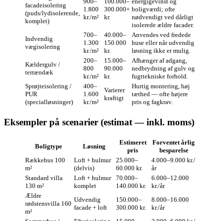
900–
100.000–
energigevinst og
facadeisolering
1.800
300.000+
boligværdi; ofte
(puds/lydisolerende,
kr./m²
kr.
nødvendigt ved dårligt
komplet)
isolerede ældre facader.
700–
40.000–
Anvendes ved fredede
Indvendig
1.300
150.000
huse eller når udvendig
vægisolering
kr./m²
kr.
løsning ikke er mulig.
200–
15.000–
Afhænger af adgang,
Kældergulv /
800
90.000
nedbrydning af gulv og
terrændæk
kr./m²
kr.
fugttekniske forhold.
Sprøjteisolering /
400–
Hurtig montering, høj
Varierer
PUR
1.600
tæthed — ofte højere
kraftigt
(specialløsninger)
kr./m²
pris og fagkrav.
Eksempler på scenarier (estimat — inkl. moms)
Estimeret
Forventet årlig
Boligtype
Løsning
pris
besparelse
Rækkehus 100
Loft + hulmur
25.000–
4.000–9.000 kr./
m²
(delvis)
60.000 kr.
år
Standard villa
Loft + hulmur
70.000–
6.000–12.000
130 m²
komplet
140.000 kr.
kr./år
Ældre
Udvendig
150.000–
8.000–16.000
rødstensvilla 160
facade + loft
300.000 kr.
kr./år
m²