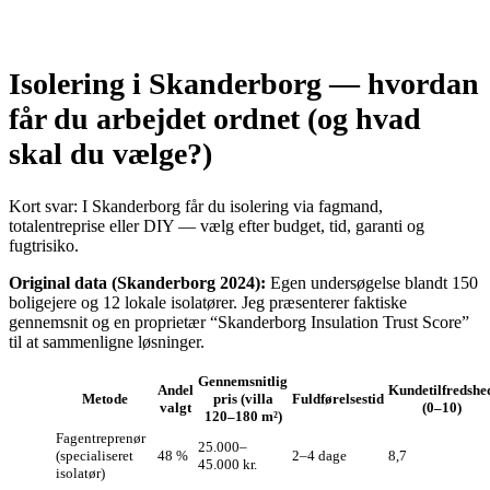
Isolering i Skanderborg — hvordan
får du arbejdet ordnet (og hvad
skal du vælge?)
Kort svar: I Skanderborg får du isolering via fagmand,
totalentreprise eller DIY — vælg efter budget, tid, garanti og
fugtrisiko.
Original data (Skanderborg 2024):
Egen undersøgelse blandt 150
boligejere og 12 lokale isolatører. Jeg præsenterer faktiske
gennemsnit og en proprietær “Skanderborg Insulation Trust Score”
til at sammenligne løsninger.
Gennemsnitlig
Andel
Kundetilfredshe
Metode
pris (villa
Fuldførelsestid
valgt
(0–10)
120–180 m²)
Fagentreprenør
25.000–
(specialiseret
48 %
2–4 dage
8,7
45.000 kr.
isolatør)