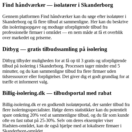
Find håndværker — isolatører i Skanderborg
Gennem platformen Find håndværker kan du søge efter isolatører i
Skanderborg og få flere tilbud at sammenligne. Her kan du beskrive
din isoleringsopgave og modtage uforpligtende tilbud fra
professionelle firmaer i området — en nem måde at få et overblik
over markedet og priserne.
Ditbyg — gratis tilbudssamling på isolering
Ditbyg tilbyder muligheden for at få op til 3 gratis og uforpligtende
tilbud på isolering i Skanderborg. Processen tager mindre end 5
minutter, og du kan sammenligne tilbud fra flere firmaer uden
tidsressourcer eller forpligtelser. Det giver dig et godt grundlag for at
træffe et informeret valg.
Billig-isolering.dk — tilbudsportal med rabat
Billig-isolering.dk er en godkendt isolatørportal, der samler tilbud fra
flere isoleringsspecialister. Ifølge deres statistikker kan du potentielt
spare omkring 20% ved at sammenligne tilbud, og du får som kunde
ofte en fast rabat på 25-30%. Selv om deres eksempler viser
Hadsten-området, kan de også hjælpe med at lokalisere firmaer i
Skanderborg-området.