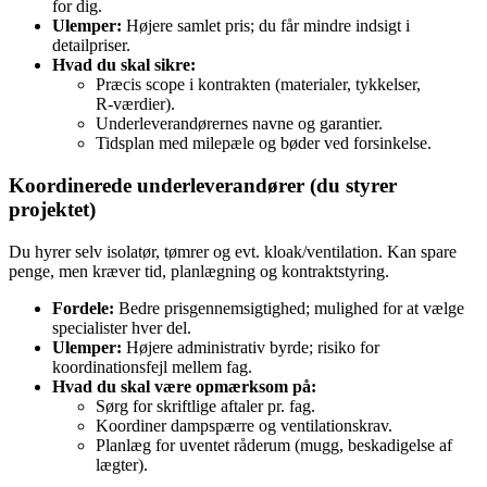
for dig.
Ulemper:
Højere samlet pris; du får mindre indsigt i
detailpriser.
Hvad du skal sikre:
Præcis scope i kontrakten (materialer, tykkelser,
R‑værdier).
Underleverandørernes navne og garantier.
Tidsplan med milepæle og bøder ved forsinkelse.
Koordinerede underleverandører (du styrer
projektet)
Du hyrer selv isolatør, tømrer og evt. kloak/ventilation. Kan spare
penge, men kræver tid, planlægning og kontraktstyring.
Fordele:
Bedre prisgennemsigtighed; mulighed for at vælge
specialister hver del.
Ulemper:
Højere administrativ byrde; risiko for
koordinationsfejl mellem fag.
Hvad du skal være opmærksom på:
Sørg for skriftlige aftaler pr. fag.
Koordiner dampspærre og ventilationskrav.
Planlæg for uventet råderum (mugg, beskadigelse af
lægter).