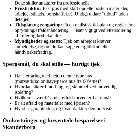
Dette skiller amatører fra professionelle.
Prisstruktur:
Fast pris med klart opdelte poster (materialer,
arbejde, stillads, bortskaffelse). Undgå uklare “tilbud” uden
detaljer.
Tidsplan og rengøring:
Få en realistisk tidsplan og regler for
oprydning/affaldshåndtering — især vigtigt ved efterisolering
af lofter og krybekældre.
Myndigheder og støtte:
Tjek om arbejdet kræver
anmeldelse, og om du kan søge energitilskud eller
håndværkerfradrag.
Spørgsmål, du skal stille — hurtigt tjek
Har I erfaring med netop denne type hus
(murværk/kolonihave/parcelhus fra 60’erne)?
Hvordan sikrer I mod fugt og skimmel ved indvendig
isolering?
Hvilken U‑værdi/samlet effekt forventer I at opnå?
Er alt affald og materialer med i prisen?
Hvad er garantitiden, og hvad dækker den præcist?
Omkostninger og forventede besparelser i
Skanderborg