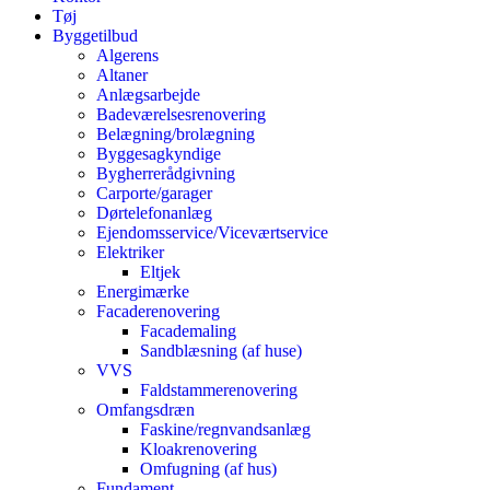
Tøj
Byggetilbud
Algerens
Altaner
Anlægsarbejde
Badeværelsesrenovering
Belægning/brolægning
Byggesagkyndige
Bygherrerådgivning
Carporte/garager
Dørtelefonanlæg
Ejendomsservice/Viceværtservice
Elektriker
Eltjek
Energimærke
Facaderenovering
Facademaling
Sandblæsning (af huse)
VVS
Faldstammerenovering
Omfangsdræn
Faskine/regnvandsanlæg
Kloakrenovering
Omfugning (af hus)
Fundament