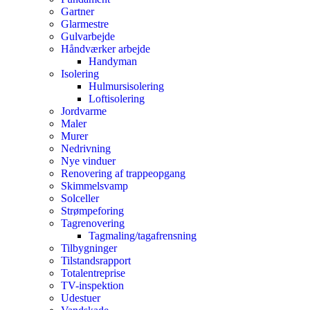
Gartner
Glarmestre
Gulvarbejde
Håndværker arbejde
Handyman
Isolering
Hulmursisolering
Loftisolering
Jordvarme
Maler
Murer
Nedrivning
Nye vinduer
Renovering af trappeopgang
Skimmelsvamp
Solceller
Strømpeforing
Tagrenovering
Tagmaling/tagafrensning
Tilbygninger
Tilstandsrapport
Totalentreprise
TV-inspektion
Udestuer