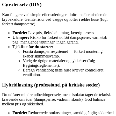
Gør‑det‑selv (DIY)
Kan fungere ved simple efterisoleringer i loftrum eller uisolerede
krybekældre. Gemte risici ved vægge og lofter i ældre huse (fugt,
forkert dampspærre).
Fordele:
Lav pris, fleksibel timing, lærerig proces.
Ulemper:
Risiko for forkert udført dampspærre, varmetab
pga. manglende tætninger, ingen garanti.
Tjekliste før du starter:
Forstå dampspærresystemet — forkert montering
skaber skimmelsvamp.
Vælg de rigtige materialer og tykkelser (følg
Bygningsreglementet).
Beregn ventilation; tætte huse kræver kontrolleret
ventilation.
Hybridløsning (professionel på kritiske steder)
Du udfører mindre udbedringer selv, mens isolatør tager de teknisk
krævende områder (dampspærre, vådrum, skunk). God balance
mellem pris og sikkerhed.
Fordele:
Reducerede omkostninger, samtidig faglig sikkerhed