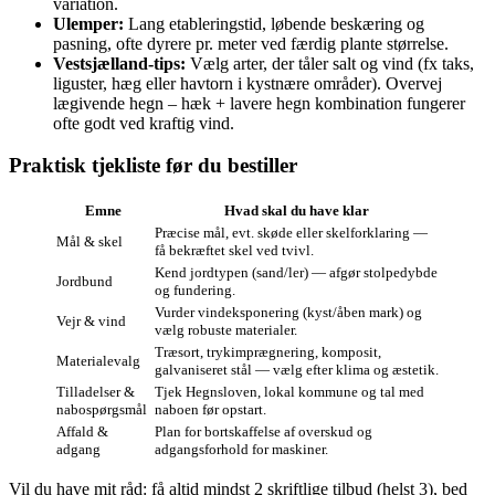
variation.
Ulemper:
Lang etableringstid, løbende beskæring og
pasning, ofte dyrere pr. meter ved færdig plante størrelse.
Vestsjælland‑tips:
Vælg arter, der tåler salt og vind (fx taks,
liguster, hæg eller havtorn i kystnære områder). Overvej
lægivende hegn – hæk + lavere hegn kombination fungerer
ofte godt ved kraftig vind.
Praktisk tjekliste før du bestiller
Emne
Hvad skal du have klar
Præcise mål, evt. skøde eller skelforklaring —
Mål & skel
få bekræftet skel ved tvivl.
Kend jordtypen (sand/ler) — afgør stolpedybde
Jordbund
og fundering.
Vurder vindeksponering (kyst/åben mark) og
Vejr & vind
vælg robuste materialer.
Træsort, trykimprægnering, komposit,
Materialevalg
galvaniseret stål — vælg efter klima og æstetik.
Tilladelser &
Tjek Hegnsloven, lokal kommune og tal med
nabospørgsmål
naboen før opstart.
Affald &
Plan for bortskaffelse af overskud og
adgang
adgangsforhold for maskiner.
Vil du have mit råd: få altid mindst 2 skriftlige tilbud (helst 3), bed