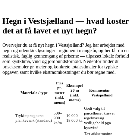
Hegn i Vestsjælland — hvad koster
det at få lavet et nyt hegn?
Overvejer du at få nyt hegn i Vestsjælland? Jeg har arbejdet med
hegn og udendørs løsninger i regionen i mange år, og her får du en
realistisk, faglig gennemgang af priserne — tilpasset lokale forhold
som kystklima, vind og jordbundsforhold. Nedenfor finder du
priseksempler pr. meter og konkrete totalestimater for typiske
opgaver, samt hvilke ekstraomkostninger du bør regne med.
Pris
Eksempel
pr.
20 m
Kommentar —
Materiale / type
meter
(inkl.
Vestsjælland
(inkl.
moms)
moms)
Godt valg til
500–
parcelhuse; kræver
Trykimprægneret
10.000–
900
regelmæssig
plankeværk (standard)
18.000 kr.
kr./m
vedligehold pga.
kystvind.
Tæt afskærmning,