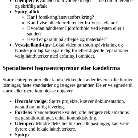
Ulemper:
Kvaliteten kan variere meget — bed om referencer
og skriftlig aftale.
Spørg altid:
Har I forsikring/ansvarsforsikring?
Kan I vise billeder/referencer fra Vestsjælland?
Hvordan håndterer I jordforhold ved kysten eller i
sandet?
Hvad er garanti på arbejde og materialer?
Vestsjælland‑tips:
Lokal viden om stormpåvirkning og
typiske jordlag kan spare dig for efterfølgende reparationer —
vælg håndværker med erfaring i området.
Specialiseret hegnsentreprenør eller kædefirma
Større entreprenører eller landsdækkende kæder leverer ofte hurtige
løsninger, faste standarder og længere garantier. De er velegnede til
større eller mere komplekse opgaver.
Hvornår vælge:
Større projekte, kræver dokumentation,
garanti og hurtig levering.
Fordele:
Standardiseret kvalitet, ofte længere reklamations-
og garantiordninger, enkel kontraktstyring.
Ulemper:
Mindre fleksibel til specialtilpasninger, kan være
dyrere end lokale håndværkere.
Spørg: