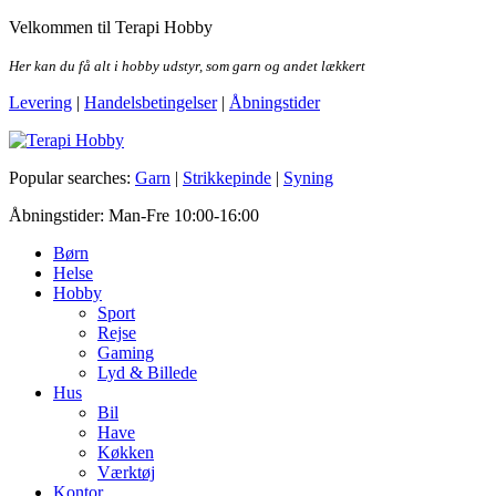
Skip
Velkommen til Terapi Hobby
to
the
Her kan du få alt i hobby udstyr, som garn og andet lækkert
content
Levering
|
Handelsbetingelser
|
Åbningstider
Terapi Hobby
Popular searches:
Garn
|
Strikkepinde
|
Syning
Åbningstider: Man-Fre 10:00-16:00
Børn
Helse
Hobby
Sport
Rejse
Gaming
Lyd & Billede
Hus
Bil
Have
Køkken
Værktøj
Kontor