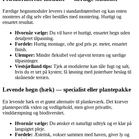
Færdige hegnsmoduler leveres i standardstørrelser og kan enten
monteres af dig selv eller bestilles med montering. Hurtigt og
ensartet resultat.
Hvornår vælge:
Du vil have et hurtigt, ensartet hegn uden
detaljeret tilpasning.
Fordele:
Hurtig montage, ofte god pris pr. meter, ensartet
finish.
Ulemper:
Mindre fleksibel ved ujævnt terræn og særlige
tilpasninger.
Vestsjælland‑tips:
Tjek at modulerne kan tåle fugt og salt,
hvis du er tæt på kysten; få løsning med justerbare beslag til
skrånende terræn.
Levende hegn (hæk) — specialist eller plantepakke
En levende hæk er et grønt alternativ til plankeværk. Det kræver
plantespecifik viden og vedligehold, men giver privatliv,
vinddæmpning og biodiversitet.
Hvornår vælge:
Du ønsker et naturligt udtryk og er klar på
langsigtet pleje.
Fordele:
Æstetisk, vokser sammen med haven, giver ly og