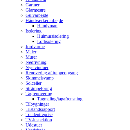
Gartner
Glarmestre
Gulvarbejde
Håndværker arbejde
Handyman
Isolering
Hulmursisolering
Loftisolering
Jordvarme
Maler
Murer
Nedrivning
Nye vinduer
Renovering af trappeopgang
Skimmelsvamp
Solceller
Strømpeforing
Tagrenovering
Tagmaling/tagafrensning
Tilbygninger
Tilstandsrapport
Totalentreprise
TV-inspektion
Udestuer