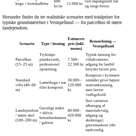
600
ved imprægneret træ
hegn + bortskaffelse
12.000 kr.
kr./m
og tungt beton.
Herunder finder du tre realistiske scenarier med totalpriser for
typiske grundstørrelser i Vestsjælland — fra parcelhus til større
landejendom.
Estimeret
Bemærkning —
Scenario
Type / løsning
pris (inkl.
Vestsjælland
moms)
Trykimpr.
Typisk løsning for
Parcelhus
plankeværk,
7.500–
villakvarterer;
(15–25 m)
professionel
22.500 kr.
adgang for lastbil
opsætning
betyder lavere pris.
Komposit i kystnære
Standard
36.000–
områder giver højere
Lamelhegn i træ
villa (40–60
120.000
startomkostning,
eller komposit
m)
kr.
men lavere
vedligehold.
Stor variation
afhængig af
Gavnligt stakit
Landejendom
80.000–
materialevalg,
+ delvis
/ større skel
420.000
adgang og
betonfundament
(100–200 m)
kr.
skråninger;
/ gabion
gravemaskine ofte
nødvendig.