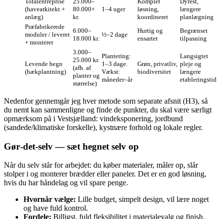
Totalentreprise
25.000–
Komplet
Dyrest,
(havearkitekt +
80.000+
1–4 uger
løsning,
længere
anlæg)
kr.
koordineret
planlægning
Præfabrikerede
6.000–
Hurtig og
Begrænset
moduler / leveret
½–2 dage
18.000 kr.
ensartet
tilpasning
+ monteret
3.000–
Plantering:
Langsigtet
25.000 kr.
Levende hegn
1–3 dage.
Grøn, privatliv,
pleje og
(afh. af
(hækplantning)
Vækst:
biodiversitet
længere
planter og
måneder–år
etableringstid
størrelse)
Nedenfor gennemgår jeg hver metode som separate afsnit (H3), så
du nemt kan sammenligne og finde de punkter, du skal være særligt
opmærksom på i Vestsjælland: vindeksponering, jordbund
(sandede/klimatiske forskelle), kystnære forhold og lokale regler.
Gør‑det‑selv — sæt hegnet selv op
Når du selv står for arbejdet: du køber materialer, måler op, slår
stolper i og monterer brædder eller paneler. Det er en god løsning,
hvis du har håndelag og vil spare penge.
Hvornår vælge:
Lille budget, simpelt design, vil lære noget
og have fuld kontrol.
Fordele:
Billigst, fuld fleksibilitet i materialevalg og finish.