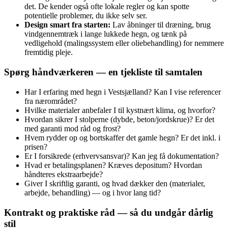
det. De kender også ofte lokale regler og kan spotte
potentielle problemer, du ikke selv ser.
Design smart fra starten:
Lav åbninger til dræning, brug
vindgennemtræk i lange lukkede hegn, og tænk på
vedligehold (malingssystem eller oliebehandling) for nemmere
fremtidig pleje.
Spørg håndværkeren — en tjekliste til samtalen
Har I erfaring med hegn i Vestsjælland? Kan I vise referencer
fra nærområdet?
Hvilke materialer anbefaler I til kystnært klima, og hvorfor?
Hvordan sikrer I stolperne (dybde, beton/jordskrue)? Er det
med garanti mod råd og frost?
Hvem rydder op og bortskaffer det gamle hegn? Er det inkl. i
prisen?
Er I forsikrede (erhvervsansvar)? Kan jeg få dokumentation?
Hvad er betalingsplanen? Kræves depositum? Hvordan
håndteres ekstraarbejde?
Giver I skriftlig garanti, og hvad dækker den (materialer,
arbejde, behandling) — og i hvor lang tid?
Kontrakt og praktiske råd — så du undgår dårlig
stil