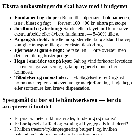
Ekstra omkostninger du skal have med i budgettet
Fundament og stolper:
Beton til stolper øger holdbarheden,
især i blæst og fugt — forvent 100–400 kr. ekstra pr. stolpe.
Jordbund og afretning:
Sandet eller clayet jord kan kræve
ekstra arbejde eller dybere fundament — 5–30% tillæg.
Adgangsforhold:
Smalle indkørsler eller lang afstand fra vej
kan give transporttillæg eller ekstra tidsforbrug.
Fjernelse af gamle hegn:
Se tabellen — ofte overset, men
det tager tid og koster penge.
Hegn i områder tæt på kyst:
Salt og vind forkorter levetiden
— overvej galvanisering, trykimprægneret emner eller
komposit.
Tilladelser og naboaftaler:
Tjek Slagelse/Lejre/Ringsted
kommunes regler samt eventuel grundejerforening. Høje hegn
eller støttemure kan kræve dispensation.
Spørgsmål du bør stille håndværkeren — før du
accepterer tilbuddet
Er pris pr. meter inkl. materialer, fundering og moms?
Er bortkørsel af affald og rydning af byggeplads inkluderet?
Hvilken træsort/trykimpregnering bruger I, og hvilken
behandlingsinterval anbefaler I i kystområder?