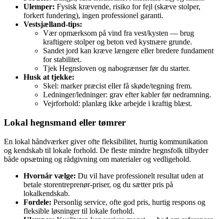
Ulemper:
Fysisk krævende, risiko for fejl (skæve stolper,
forkert fundering), ingen professionel garanti.
Vestsjælland‑tips:
Vær opmærksom på vind fra vest/kysten — brug
kraftigere stolper og beton ved kystnære grunde.
Sandet jord kan kræve længere eller bredere fundament
for stabilitet.
Tjek Hegnsloven og nabogrænser før du starter.
Husk at tjekke:
Skel: marker præcist eller få skøde/tegning frem.
Ledninger/ledninger: grav efter kabler før nedramning.
Vejrforhold: planlæg ikke arbejde i kraftig blæst.
Lokal hegnsmand eller tømrer
En lokal håndværker giver ofte fleksibilitet, hurtig kommunikation
og kendskab til lokale forhold. De fleste mindre hegnsfolk tilbyder
både opsætning og rådgivning om materialer og vedligehold.
Hvornår vælge:
Du vil have professionelt resultat uden at
betale storentreprenør‑priser, og du sætter pris på
lokalkendskab.
Fordele:
Personlig service, ofte god pris, hurtig respons og
fleksible løsninger til lokale forhold.