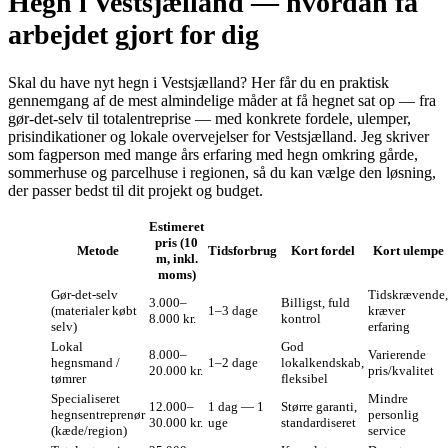
Hegn i Vestsjælland — hvordan få
arbejdet gjort for dig
Skal du have nyt hegn i Vestsjælland? Her får du en praktisk
gennemgang af de mest almindelige måder at få hegnet sat op — fra
gør‑det‑selv til totalentreprise — med konkrete fordele, ulemper,
prisindikationer og lokale overvejelser for Vestsjælland. Jeg skriver
som fagperson med mange års erfaring med hegn omkring gårde,
sommerhuse og parcelhuse i regionen, så du kan vælge den løsning,
der passer bedst til dit projekt og budget.
Estimeret
pris (10
Metode
Tidsforbrug
Kort fordel
Kort ulempe
m, inkl.
moms)
Gør‑det‑selv
Tidskrævende,
3.000–
Billigst, fuld
(materialer købt
1–3 dage
kræver
8.000 kr.
kontrol
selv)
erfaring
Lokal
God
8.000–
Varierende
hegnsmand /
1–2 dage
lokalkendskab,
20.000 kr.
pris/kvalitet
tømrer
fleksibel
Specialiseret
Mindre
12.000–
1 dag — 1
Større garanti,
hegnsentreprenør
personlig
30.000 kr.
uge
standardiseret
(kæde/region)
service