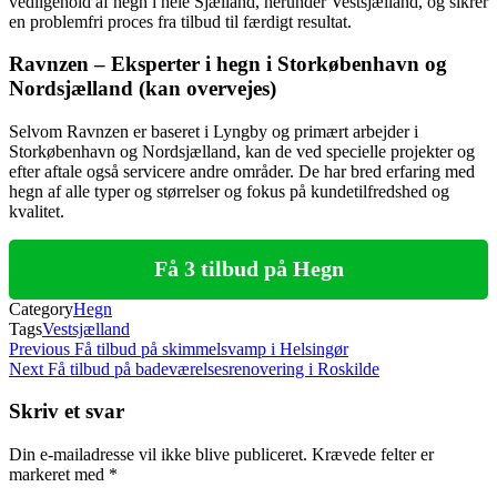
vedligehold af hegn i hele Sjælland, herunder Vestsjælland, og sikrer
en problemfri proces fra tilbud til færdigt resultat.
Ravnzen – Eksperter i hegn i Storkøbenhavn og
Nordsjælland (kan overvejes)
Selvom Ravnzen er baseret i Lyngby og primært arbejder i
Storkøbenhavn og Nordsjælland, kan de ved specielle projekter og
efter aftale også servicere andre områder. De har bred erfaring med
hegn af alle typer og størrelser og fokus på kundetilfredshed og
kvalitet.
Få 3 tilbud på Hegn
Category
Hegn
Tags
Vestsjælland
Indlægsnavigation
Previous
Previous
Få tilbud på skimmelsvamp i Helsingør
Post
Next
Next
Få tilbud på badeværelsesrenovering i Roskilde
Post
Skriv et svar
Din e-mailadresse vil ikke blive publiceret.
Krævede felter er
markeret med
*