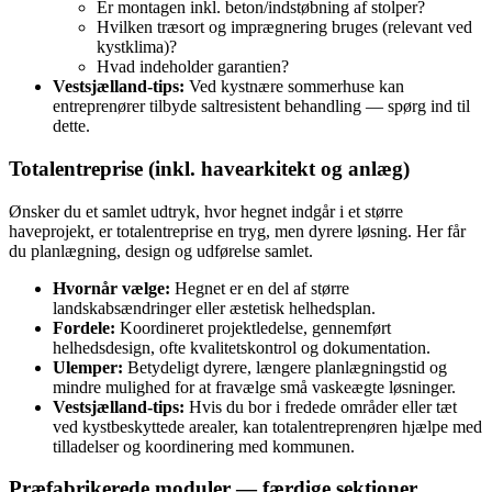
Er montagen inkl. beton/indstøbning af stolper?
Hvilken træsort og imprægnering bruges (relevant ved
kystklima)?
Hvad indeholder garantien?
Vestsjælland‑tips:
Ved kystnære sommerhuse kan
entreprenører tilbyde saltresistent behandling — spørg ind til
dette.
Totalentreprise (inkl. havearkitekt og anlæg)
Ønsker du et samlet udtryk, hvor hegnet indgår i et større
haveprojekt, er totalentreprise en tryg, men dyrere løsning. Her får
du planlægning, design og udførelse samlet.
Hvornår vælge:
Hegnet er en del af større
landskabsændringer eller æstetisk helhedsplan.
Fordele:
Koordineret projektledelse, gennemført
helhedsdesign, ofte kvalitetskontrol og dokumentation.
Ulemper:
Betydeligt dyrere, længere planlægningstid og
mindre mulighed for at fravælge små vaskeægte løsninger.
Vestsjælland‑tips:
Hvis du bor i fredede områder eller tæt
ved kystbeskyttede arealer, kan totalentreprenøren hjælpe med
tilladelser og koordinering med kommunen.
Præfabrikerede moduler — færdige sektioner