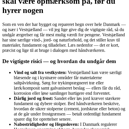
skal være opmærksom på, før du
hyrer nogen
Som en ven der har bygget og repareret hegn over hele Danmark —
og især i Vestsjælland — vil jeg lige give dig de vigtigste råd, så du
undgår ærgrelser og får mest mulig værdi for pengene. Vestsjælland
har sine særlige vind-, jord- og naturforhold, og det stiller krav til
materialer, fundament og tilladelser. Læs nedenfor — det er kort,
præcist og lige til at bruge i dialogen med håndværkeren.
De vigtigste risici — og hvordan du undgår dem
Vind og salt fra vestkysten:
Vestsjælland kan være særligt
blæsende og i kystnære områder får materialerne
saltpåvirkning. Sørg for trykimprægneret træ eller
lærk/komposit samt galvaniseret beslag — ellers får du råd,
korrosion eller løse samlinger hurtigere end forventet.
Dårlig jord og frost:
Sandet eller løs jord kræver stærkere
fundament og dybere stolper. Bed håndværkeren beskrive,
hvordan de sikrer stolperne (cement, jordskrue eller beton) og
at de går under frostgrænsen — betalt ordentligt fundament
sparer dig for oprettelser senere.
Nabostridigheder og Hegnsloven:
I Danmark regulerer