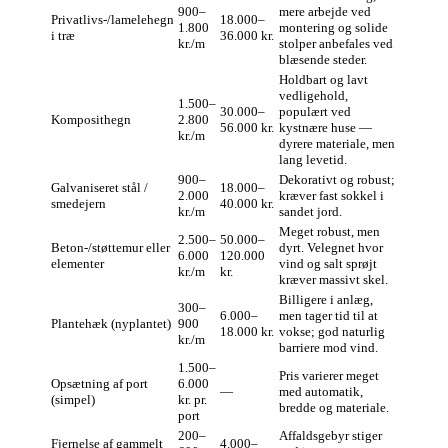
900–
mere arbejde ved
Privatlivs-/lamelehegn
18.000–
1.800
montering og solide
i træ
36.000 kr.
kr./m
stolper anbefales ved
blæsende steder.
Holdbart og lavt
vedligehold,
1.500–
30.000–
populært ved
Komposithegn
2.800
56.000 kr.
kystnære huse —
kr./m
dyrere materiale, men
lang levetid.
900–
Dekorativt og robust;
Galvaniseret stål /
18.000–
2.000
kræver fast sokkel i
smedejern
40.000 kr.
kr./m
sandet jord.
Meget robust, men
2.500–
50.000–
Beton-/støttemur eller
dyrt. Velegnet hvor
6.000
120.000
elementer
vind og salt sprøjt
kr./m
kr.
kræver massivt skel.
Billigere i anlæg,
300–
6.000–
men tager tid til at
Plantehæk (nyplantet)
900
18.000 kr.
vokse; god naturlig
kr./m
barriere mod vind.
1.500–
Pris varierer meget
Opsætning af port
6.000
—
med automatik,
(simpel)
kr. pr.
bredde og materiale.
port
200–
Affaldsgebyr stiger
Fjernelse af gammelt
4.000–