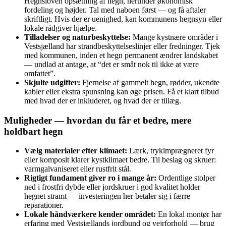
Hegnsloven opsætning af hegn, herunder økonomisk
fordeling og højder. Tal med naboen først — og få aftaler
skriftligt. Hvis der er uenighed, kan kommunens hegnsyn eller
lokale rådgiver hjælpe.
Tilladelser og naturbeskyttelse:
Mange kystnære områder i
Vestsjælland har strandbeskyttelseslinjer eller fredninger. Tjek
med kommunen, inden et hegn permanent ændrer landskabet
— undlad at antage, at “det er småt nok til ikke at være
omfattet”.
Skjulte udgifter:
Fjernelse af gammelt hegn, rødder, ukendte
kabler eller ekstra spunsning kan øge prisen. Få et klart tilbud
med hvad der er inkluderet, og hvad der er tillæg.
Muligheder — hvordan du får et bedre, mere
holdbart hegn
Vælg materialer efter klimaet:
Lærk, trykimprægneret fyr
eller komposit klarer kystklimaet bedre. Til beslag og skruer:
varmgalvaniseret eller rustfrit stål.
Rigtigt fundament giver ro i mange år:
Ordentlige stolper
ned i frostfri dybde eller jordskruer i god kvalitet holder
hegnet stramt — investeringen her betaler sig i færre
reparationer.
Lokale håndværkere kender området:
En lokal montør har
erfaring med Vestsjællands jordbund og vejrforhold — brug