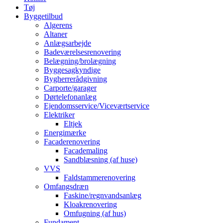
Tøj
Byggetilbud
Algerens
Altaner
Anlægsarbejde
Badeværelsesrenovering
Belægning/brolægning
Byggesagkyndige
Bygherrerådgivning
Carporte/garager
Dørtelefonanlæg
Ejendomsservice/Viceværtservice
Elektriker
Eltjek
Energimærke
Facaderenovering
Facademaling
Sandblæsning (af huse)
VVS
Faldstammerenovering
Omfangsdræn
Faskine/regnvandsanlæg
Kloakrenovering
Omfugning (af hus)
Fundament