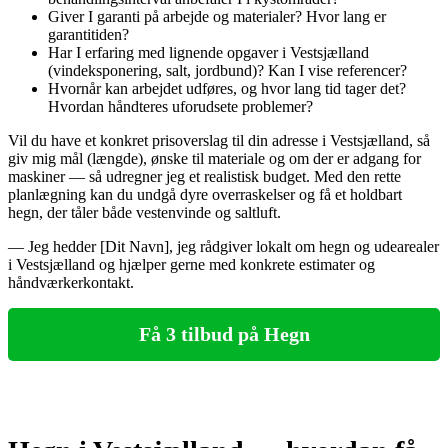
Giver I garanti på arbejde og materialer? Hvor lang er
garantitiden?
Har I erfaring med lignende opgaver i Vestsjælland
(vindeksponering, salt, jordbund)? Kan I vise referencer?
Hvornår kan arbejdet udføres, og hvor lang tid tager det?
Hvordan håndteres uforudsete problemer?
Vil du have et konkret prisoverslag til din adresse i Vestsjælland, så
giv mig mål (længde), ønske til materiale og om der er adgang for
maskiner — så udregner jeg et realistisk budget. Med den rette
planlægning kan du undgå dyre overraskelser og få et holdbart
hegn, der tåler både vestenvinde og saltluft.
— Jeg hedder [Dit Navn], jeg rådgiver lokalt om hegn og udearealer
i Vestsjælland og hjælper gerne med konkrete estimater og
håndværkerkontakt.
Få 3 tilbud på Hegn