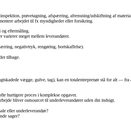
inspektion, prøvetagning, afspærring, afrensning/udskiftning af material
entere arbejdet til fx myndigheder eller forsikring.
 og eftermåling.
r varierer meget mellem leverandører.
pærring, negativtryk, rengøring, bortskaffelse).
er tilbage.
skadede vægge, gulve, tag), kan en totalentreprenør stå for alt — fra 
ofte hurtigere proces i komplekse opgaver.
rbejde bliver outsourcet til underleverandører uden din indsigt.
le eller underleverandør?
ende sager?