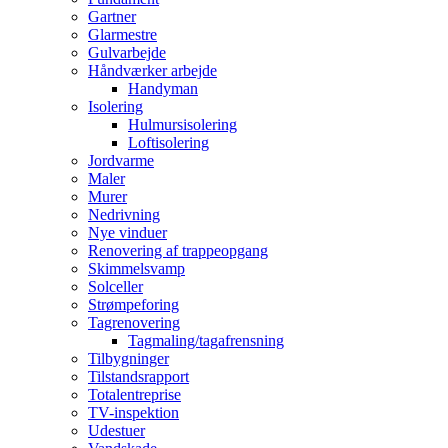
Gartner
Glarmestre
Gulvarbejde
Håndværker arbejde
Handyman
Isolering
Hulmursisolering
Loftisolering
Jordvarme
Maler
Murer
Nedrivning
Nye vinduer
Renovering af trappeopgang
Skimmelsvamp
Solceller
Strømpeforing
Tagrenovering
Tagmaling/tagafrensning
Tilbygninger
Tilstandsrapport
Totalentreprise
TV-inspektion
Udestuer