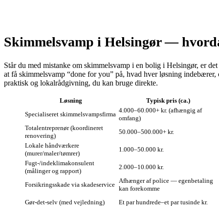
Skimmelsvamp i Helsingør — hvordan 
Står du med mistanke om skimmelsvamp i en bolig i Helsingør, er det
at få skimmelsvamp “done for you” på, hvad hver løsning indebærer, og
praktisk og lokalrådgivning, du kan bruge direkte.
Løsning
Typisk pris (ca.)
4.000–60.000+ kr. (afhængig af
Specialiseret skimmelsvampsfirma
omfang)
Totalentreprenør (koordineret
50.000–500.000+ kr.
renovering)
Lokale håndværkere
1.000–50.000 kr.
(murer/maler/tømrer)
Fugt‑/indeklimakonsulent
2.000–10.000 kr.
(målinger og rapport)
Afhænger af police — egenbetaling
Forsikringsskade via skadeservice
kan forekomme
Gør‑det‑selv (med vejledning)
Et par hundrede–et par tusinde kr.