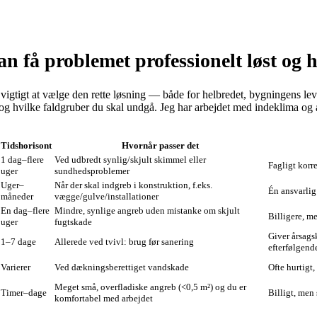
få problemet professionelt løst og h
 vigtigt at vælge den rette løsning — både for helbredet, bygningens 
 hvilke faldgruber du skal undgå. Jeg har arbejdet med indeklima og af
Tidshorisont
Hvornår passer det
1 dag–flere
Ved udbredt synlig/skjult skimmel eller
Fagligt korr
uger
sundhedsproblemer
Uger–
Når der skal indgreb i konstruktion, f.eks.
Én ansvarlig
måneder
vægge/gulve/installationer
En dag–flere
Mindre, synlige angreb uden mistanke om skjult
Billigere, m
uger
fugtskade
Giver årsags
1–7 dage
Allerede ved tvivl: brug før sanering
efterfølgend
Varierer
Ved dækningsberettiget vandskade
Ofte hurtigt
Meget små, overfladiske angreb (<0,5 m²) og du er
Timer–dage
Billigt, men
komfortabel med arbejdet