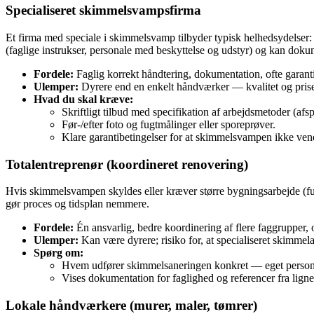
Specialiseret skimmelsvampsfirma
Et firma med speciale i skimmelsvamp tilbyder typisk helhedsydelser: 
(faglige instrukser, personale med beskyttelse og udstyr) og kan dokum
Fordele:
Faglig korrekt håndtering, dokumentation, ofte garanti
Ulemper:
Dyrere end en enkelt håndværker — kvalitet og prise
Hvad du skal kræve:
Skriftligt tilbud med specifikation af arbejdsmetoder (afs
Før‑/efter foto og fugtmålinger eller sporeprøver.
Klare garantibetingelser for at skimmelsvampen ikke vend
Totalentreprenør (koordineret renovering)
Hvis skimmelsvampen skyldes eller kræver større bygningsarbejde (fugt
gør proces og tidsplan nemmere.
Fordele:
Én ansvarlig, bedre koordinering af flere faggrupper, 
Ulemper:
Kan være dyrere; risiko for, at specialiseret skimmela
Spørg om:
Hvem udfører skimmelsaneringen konkret — eget persona
Vises dokumentation for faglighed og referencer fra lign
Lokale håndværkere (murer, maler, tømrer)