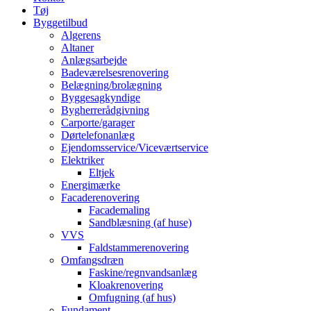
Tøj
Byggetilbud
Algerens
Altaner
Anlægsarbejde
Badeværelsesrenovering
Belægning/brolægning
Byggesagkyndige
Bygherrerådgivning
Carporte/garager
Dørtelefonanlæg
Ejendomsservice/Viceværtservice
Elektriker
Eltjek
Energimærke
Facaderenovering
Facademaling
Sandblæsning (af huse)
VVS
Faldstammerenovering
Omfangsdræn
Faskine/regnvandsanlæg
Kloakrenovering
Omfugning (af hus)
Fundament