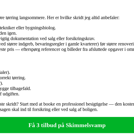
 tørring langsommere. Her er hvilke skridt jeg altid anbefaler:
ltekniker eller bygningsbiolog.
den igen.
 vigtig dokumentation ved salg eller forsikringskrav.
 større indgreb, bevaringsregler i gamle kvarterer) før større renoveri
e pris — efterspørg referencer og billeder fra afsluttede opgaver i omr
aler).
orrekt tørring.
).
bygge tilbagefald.
f udgiften.
ste skridt? Start med at booke en professionel besigtigelse — den koste
en skal ind til forsikring eller ved salg af boligen.
Få 3 tilbud på Skimmelsvamp