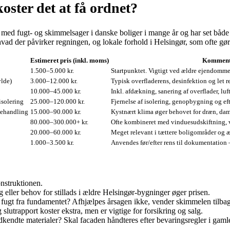
ster det at få ordnet?
 med fugt- og skimmelsager i danske boliger i mange år og har set både
hvad der påvirker regningen, og lokale forhold i Helsingør, som ofte gør
Estimeret pris (inkl. moms)
Komment
1.500–5.000 kr.
Startpunktet. Vigtigt ved ældre ejendomme
ylde)
3.000–12.000 kr.
Typisk overfladerens, desinfektion og let r
10.000–45.000 kr.
Inkl. afdækning, sanering af overflader, luf
isolering
25.000–120.000 kr.
Fjernelse af isolering, genopbygning og ef
behandling
15.000–90.000 kr.
Kystnært klima øger behovet for dræn, dam
80.000–300.000+ kr.
Ofte kombineret med vinduesudskiftning, v
20.000–60.000 kr.
Meget relevant i tættere boligområder og æl
1.000–3.500 kr.
Anvendes før/efter rens til dokumentation 
nstruktionen.
ller behov for stillads i ældre Helsingør-bygninger øger prisen.
ær fugt fra fundamentet? Afhjælpes årsagen ikke, vender skimmelen tilba
 slutrapport koster ekstra, men er vigtige for forsikring og salg.
dkendte materialer? Skal facaden håndteres efter bevaringsregler i gaml