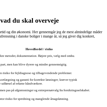
vad du skal overveje
levetid og din økonomi. Her gennemgår jeg de mest almindelige måder
rensning i danske boliger i mange år, så jeg giver dig konkret,
Hovedfordel / risiko
ekte metoder, dokumentation. Højere pris, vælg med omhu.
 part, men kan blive dyrere og mindre gennemsigtig.
en risiko for fejldiagnose og tilbagevendende problemer.
kortlægning og garanti for korrekte løsninger; kræver typisk
e udførsel af erfarne håndværkere.
, men pas på afgrænsninger og entreprenørvalg fra forsikringsselskabet.
 stor risiko for spredning og manglende årsagsløsning.