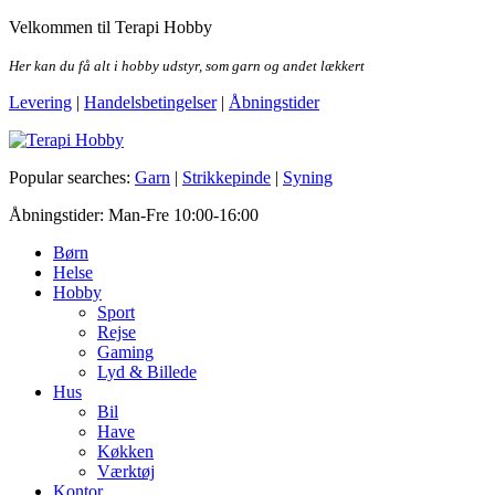
Skip
Velkommen til Terapi Hobby
to
the
Her kan du få alt i hobby udstyr, som garn og andet lækkert
content
Levering
|
Handelsbetingelser
|
Åbningstider
Terapi Hobby
Popular searches:
Garn
|
Strikkepinde
|
Syning
Åbningstider: Man-Fre 10:00-16:00
Børn
Helse
Hobby
Sport
Rejse
Gaming
Lyd & Billede
Hus
Bil
Have
Køkken
Værktøj
Kontor