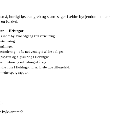
 små, hurtigt løste angreb og større sager i ældre byejendomme nær
 en forskel.
ar — Helsingør
 i indre by hvor adgang kan være trang.
eetablering.
tmålinger.
terisolering—ofte nødvendigt i ældre boliger.
pspærre og fugtsikring i Helsingør.
entilation og udbedring af årsag.
dre huse i Helsingør for at forebygge tilbagefald.
— efterspørg rapport.
ge.
e bykvarterer?