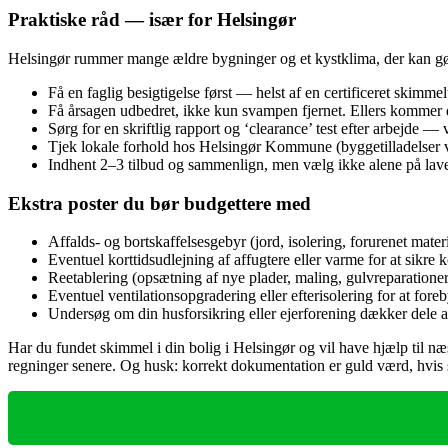
Praktiske råd — især for Helsingør
Helsingør rummer mange ældre bygninger og et kystklima, der kan gøre
Få en faglig besigtigelse først — helst af en certificeret skimme
Få årsagen udbedret, ikke kun svampen fjernet. Ellers kommer 
Sørg for en skriftlig rapport og ‘clearance’ test efter arbejde —
Tjek lokale forhold hos Helsingør Kommune (byggetilladelser ved
Indhent 2–3 tilbud og sammenlign, men vælg ikke alene på lavest
Ekstra poster du bør budgettere med
Affalds- og bortskaffelsesgebyr (jord, isolering, forurenet materi
Eventuel korttidsudlejning af affugtere eller varme for at sikre k
Reetablering (opsætning af nye plader, maling, gulvreparationer
Eventuel ventilationsopgradering eller efterisolering for at fore
Undersøg om din husforsikring eller ejerforening dækker dele a
Har du fundet skimmel i din bolig i Helsingør og vil have hjælp til næ
regninger senere. Og husk: korrekt dokumentation er guld værd, hvis sag