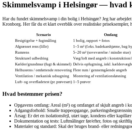
Skimmelsvamp i Helsingør — hvad ko
Har du fundet skimmelsvamp i din bolig i Helsingør? Jeg har arbejdet
Kronborg. Her får du et klart overblik over realistiske priseksempler, 
Scenario
Omfang
Besigtigelse + fugtmåling
1 bolig, rapport + fotos
Afgrænset rens (lille)
1–5 m² (f.eks. badekarshjørne, bag h
Rumrens
5–20 m² (soveværelse / mindre stue)
Strukturel udbedring
Væg/loft med angreb i konstruktion/
Kælder/grundmur (fugt & skimmel)
Delvis opfugtning, inkl. kældervæg
Helhusrens / omfattende renovering
Flere rum / gennemgående angreb
Ventilation / mekanisk udsugning
Montering af ventilationsløsning
Luft- og overfladetest (pr. prøvesæt)
1–5 prøver
Hvad bestemmer prisen?
Opgavens omfang: Areal (m²) og omfanget af skjult angreb i ko
Adgangsforhold: Smalle trappeopgange, parkeringsbegrænsning e
Årsag: Er det en isolationsfejl, utæt tage, kondens eller kapill
Dokumentation og tests: Luftmålinger før/efter, fotos og skriftlig
Materialer og standard: Skal der bruges brand- eller redningsgo