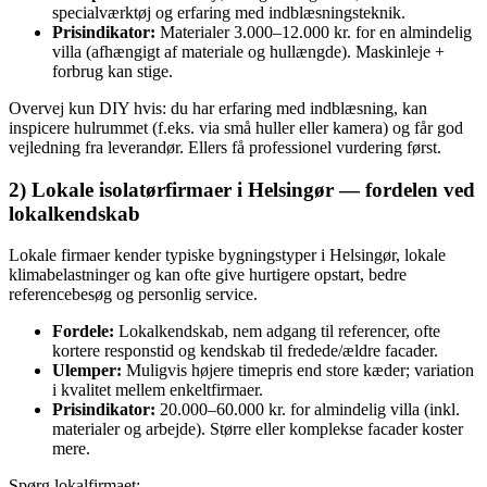
specialværktøj og erfaring med indblæsningsteknik.
Prisindikator:
Materialer 3.000–12.000 kr. for en almindelig
villa (afhængigt af materiale og hullængde). Maskinleje +
forbrug kan stige.
Overvej kun DIY hvis: du har erfaring med indblæsning, kan
inspicere hulrummet (f.eks. via små huller eller kamera) og får god
vejledning fra leverandør. Ellers få professionel vurdering først.
2) Lokale isolatørfirmaer i Helsingør — fordelen ved
lokalkendskab
Lokale firmaer kender typiske bygningstyper i Helsingør, lokale
klimabelastninger og kan ofte give hurtigere opstart, bedre
reference­besøg og personlig service.
Fordele:
Lokalkendskab, nem adgang til referencer, ofte
kortere responstid og kendskab til fredede/ældre facader.
Ulemper:
Muligvis højere timepris end store kæder; variation
i kvalitet mellem enkeltfirmaer.
Prisindikator:
20.000–60.000 kr. for almindelig villa (inkl.
materialer og arbejde). Større eller komplekse facader koster
mere.
Spørg lokalfirmaet: