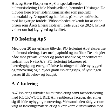
Hus og Have Eksperten ApS er specialiserede i
hulmursisolering i hele Nordsjælland, herunder Helsingør. De
tilbyder flere typer isoleringsmaterialer som papiruld,
mineraluld og Neopor® og har fokus på korrekt udførelse
med langvarige fordele. Virksomheden er kendt for at vinde
prisen som Årets Energi Isolatør i både 2023 og 2024, hvilket
vidner om høj faglighed og kvalitet.
PO Isolering ApS
Med over 20 års erfaring tilbyder PO Isolering ApS ekspertise
i hulmursisolering, især med papiruld og træfiber. De arbejder
både med private kunder og professionelle og er certificeret
isolatør hos Nviro A/S. PO Isolering fokuserer på
bæredygtige og energieffektive løsninger til både nybyggeri
og renovering og tilbyder gratis isoleringstjek, så løsningen
passer til dit behov og budget.
A-Z Isolering
A-Z Isolering tilbyder hulmursisolering samt facadeisolering
med ROCKWOOL REDAir ventilerede facader, der egner
sig til både nybyg og renovering. Virksomheden rådgiver om
valg af isoleringsmaterialer og sikrer korrekt installation med