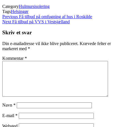
Category
Hulmursisolering
Tags
Helsingør
Indlægsnavigation
Previous
Previous
Få tilbud på omfugning af hus i Roskilde
Post
Next
Next
Få tilbud på VVS i Vestsjælland
Post
Skriv et svar
Din e-mailadresse vil ikke blive publiceret.
Krævede felter er
markeret med
*
Kommentar
*
Navn
*
E-mail
*
Websted