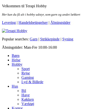
Skip
Velkommen til Terapi Hobby
to
the
Her kan du få alt i hobby udstyr, som garn og andet lækkert
content
Levering
|
Handelsbetingelser
|
Åbningstider
Terapi Hobby
Popular searches:
Garn
|
Strikkepinde
|
Syning
Åbningstider: Man-Fre 10:00-16:00
Børn
Helse
Hobby
Sport
Rejse
Gaming
Lyd & Billede
Hus
Bil
Have
Køkken
Værktøj
Kontor