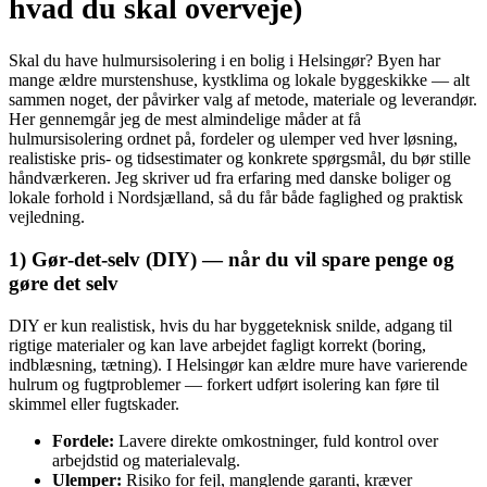
hvad du skal overveje)
Skal du have hulmursisolering i en bolig i Helsingør? Byen har
mange ældre murstenshuse, kystklima og lokale byggeskikke — alt
sammen noget, der påvirker valg af metode, materiale og leverandør.
Her gennemgår jeg de mest almindelige måder at få
hulmursisolering ordnet på, fordeler og ulemper ved hver løsning,
realistiske pris- og tidsestimater og konkrete spørgsmål, du bør stille
håndværkeren. Jeg skriver ud fra erfaring med danske boliger og
lokale forhold i Nordsjælland, så du får både faglighed og praktisk
vejledning.
1) Gør‑det‑selv (DIY) — når du vil spare penge og
gøre det selv
DIY er kun realistisk, hvis du har byggeteknisk snilde, adgang til
rigtige materialer og kan lave arbejdet fagligt korrekt (boring,
indblæsning, tætning). I Helsingør kan ældre mure have varierende
hulrum og fugtproblemer — forkert udført isolering kan føre til
skimmel eller fugtskader.
Fordele:
Lavere direkte omkostninger, fuld kontrol over
arbejdstid og materialevalg.
Ulemper:
Risiko for fejl, manglende garanti, kræver