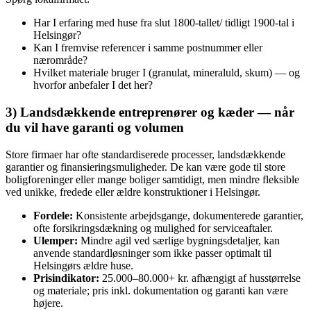
Har I erfaring med huse fra slut 1800‑tallet/ tidligt 1900‑tal i
Helsingør?
Kan I fremvise referencer i samme postnummer eller
nærområde?
Hvilket materiale bruger I (granulat, mineraluld, skum) — og
hvorfor anbefaler I det her?
3) Landsdækkende entreprenører og kæder — når
du vil have garanti og volumen
Store firmaer har ofte standardiserede processer, landsdækkende
garantier og finansieringsmuligheder. De kan være gode til store
boligforeninger eller mange boliger samtidigt, men mindre fleksible
ved unikke, fredede eller ældre konstruktioner i Helsingør.
Fordele:
Konsistente arbejdsgange, dokumenterede garantier,
ofte forsikringsdækning og mulighed for serviceaftaler.
Ulemper:
Mindre agil ved særlige bygningsdetaljer, kan
anvende standardløsninger som ikke passer optimalt til
Helsingørs ældre huse.
Prisindikator:
25.000–80.000+ kr. afhængigt af husstørrelse
og materiale; pris inkl. dokumentation og garanti kan være
højere.