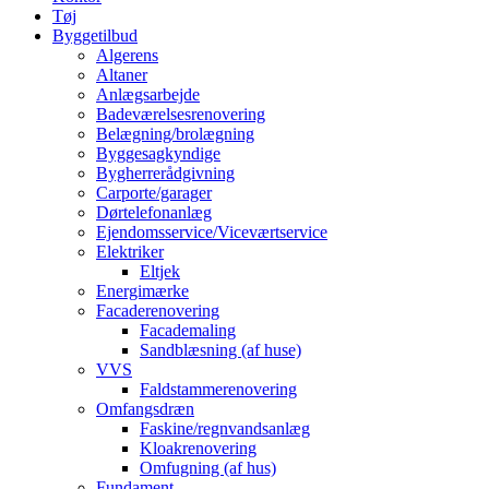
Tøj
Byggetilbud
Algerens
Altaner
Anlægsarbejde
Badeværelsesrenovering
Belægning/brolægning
Byggesagkyndige
Bygherrerådgivning
Carporte/garager
Dørtelefonanlæg
Ejendomsservice/Viceværtservice
Elektriker
Eltjek
Energimærke
Facaderenovering
Facademaling
Sandblæsning (af huse)
VVS
Faldstammerenovering
Omfangsdræn
Faskine/regnvandsanlæg
Kloakrenovering
Omfugning (af hus)
Fundament