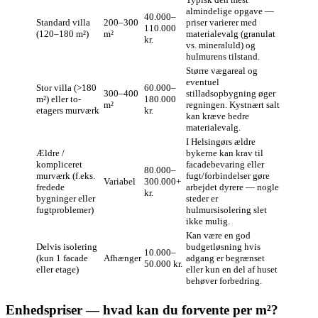
almindelige opgave —
40.000–
Standard villa
200–300
priser varierer med
110.000
(120–180 m²)
m²
materialevalg (granulat
kr.
vs. mineraluld) og
hulmurens tilstand.
Større vægareal og
eventuel
Stor villa (>180
60.000–
300–400
stilladsopbygning øger
m²) eller to-
180.000
m²
regningen. Kystnært salt
etagers murværk
kr.
kan kræve bedre
materialevalg.
I Helsingørs ældre
Ældre /
bykerne kan krav til
kompliceret
facadebevaring eller
80.000–
murværk (f.eks.
fugt/forbindelser gøre
Variabel
300.000+
fredede
arbejdet dyrere — nogle
kr.
bygninger eller
steder er
fugtproblemer)
hulmursisolering slet
ikke mulig.
Kan være en god
Delvis isolering
budgetløsning hvis
10.000–
(kun 1 facade
Afhænger
adgang er begrænset
50.000 kr.
eller etage)
eller kun en del af huset
behøver forbedring.
Enhedspriser — hvad kan du forvente per m²?