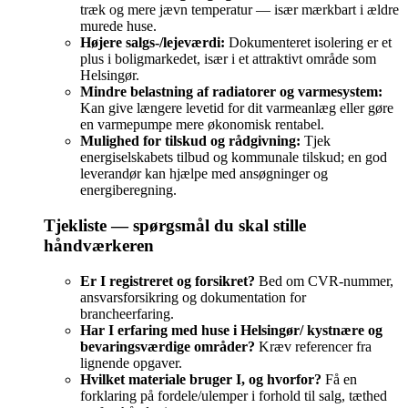
træk og mere jævn temperatur — især mærkbart i ældre
murede huse.
Højere salgs-/lejeværdi:
Dokumenteret isolering er et
plus i boligmarkedet, især i et attraktivt område som
Helsingør.
Mindre belastning af radiatorer og varmesystem:
Kan give længere levetid for dit varmeanlæg eller gøre
en varmepumpe mere økonomisk rentabel.
Mulighed for tilskud og rådgivning:
Tjek
energiselskabets tilbud og kommunale tilskud; en god
leverandør kan hjælpe med ansøgninger og
energiberegning.
Tjekliste — spørgsmål du skal stille
håndværkeren
Er I registreret og forsikret?
Bed om CVR‑nummer,
ansvarsforsikring og dokumentation for
brancheerfaring.
Har I erfaring med huse i Helsingør/ kystnære og
bevaringsværdige områder?
Kræv referencer fra
lignende opgaver.
Hvilket materiale bruger I, og hvorfor?
Få en
forklaring på fordele/ulemper i forhold til salg, tæthed