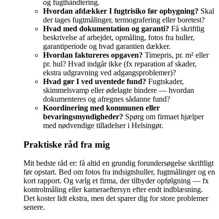
og fugthåndtering.
Hvordan afdækker I fugtrisiko før opbygning?
Skal
der tages fugtmålinger, termografering eller boretest?
Hvad med dokumentation og garanti?
Få skriftlig
beskrivelse af arbejdet, opmåling, fotos fra huller,
garantiperiode og hvad garantien dækker.
Hvordan faktureres opgaven?
Timepris, pr. m² eller
pr. hul? Hvad indgår ikke (fx reparation af skader,
ekstra udgravning ved adgangsproblemer)?
Hvad gør I ved uventede fund?
Fugtskader,
skimmelsvamp eller ødelagte bindere — hvordan
dokumenteres og afregnes sådanne fund?
Koordinering med kommunen eller
bevaringsmyndigheder?
Spørg om firmaet hjælper
med nødvendige tilladelser i Helsingør.
Praktiske råd fra mig
Mit bedste råd er: få altid en grundig forundersøgelse skriftligt
før opstart. Bed om fotos fra indsigtshuller, fugtmålinger og en
kort rapport. Og vælg et firma, der tilbyder opfølgning — fx
kontrolmåling eller kameraeftersyn efter endt indblæsning.
Det koster lidt ekstra, men det sparer dig for store problemer
senere.