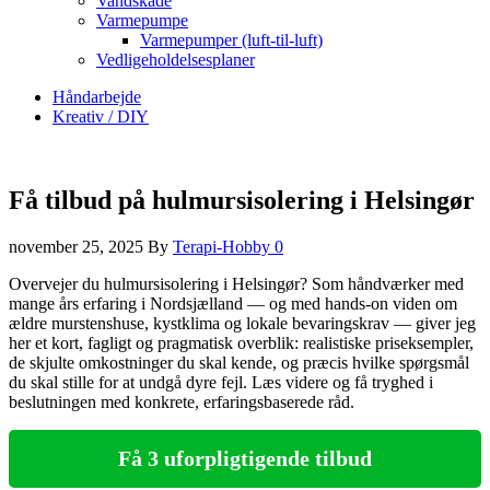
Vandskade
Varmepumpe
Varmepumper (luft-til-luft)
Vedligeholdelsesplaner
Håndarbejde
Kreativ / DIY
Få tilbud på hulmursisolering i Helsingør
november 25, 2025
By
Terapi-Hobby
0
Overvejer du hulmursisolering i Helsingør? Som håndværker med
mange års erfaring i Nordsjælland — og med hands‑on viden om
ældre murstenshuse, kystklima og lokale bevaringskrav — giver jeg
her et kort, fagligt og pragmatisk overblik: realistiske priseksempler,
de skjulte omkostninger du skal kende, og præcis hvilke spørgsmål
du skal stille for at undgå dyre fejl. Læs videre og få tryghed i
beslutningen med konkrete, erfaringsbaserede råd.
Få 3 uforpligtigende tilbud