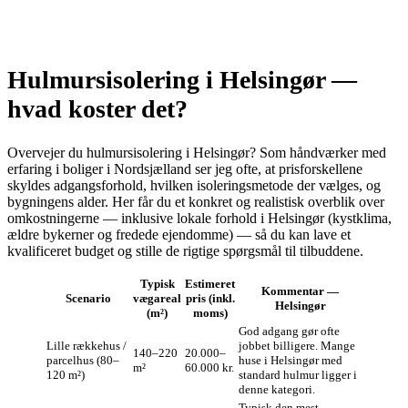
Hulmursisolering i Helsingør —
hvad koster det?
Overvejer du hulmursisolering i Helsingør? Som håndværker med
erfaring i boliger i Nordsjælland ser jeg ofte, at prisforskellene
skyldes adgangsforhold, hvilken isoleringsmetode der vælges, og
bygningens alder. Her får du et konkret og realistisk overblik over
omkostningerne — inklusive lokale forhold i Helsingør (kystklima,
ældre bykerner og fredede ejendomme) — så du kan lave et
kvalificeret budget og stille de rigtige spørgsmål til tilbuddene.
Typisk
Estimeret
Kommentar —
Scenario
vægareal
pris (inkl.
Helsingør
(m²)
moms)
God adgang gør ofte
Lille rækkehus /
jobbet billigere. Mange
140–220
20.000–
parcelhus (80–
huse i Helsingør med
m²
60.000 kr.
120 m²)
standard hulmur ligger i
denne kategori.
Typisk den mest