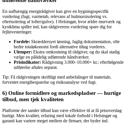
udførende håndværker
En uafhængig energirådgiver kan give en bygningsspecifik
vurdering (fugt, varmetab, relevans af hulmursisolering vs.
efterisolering af lofter/gulve). I Helsingør, hvor ældre murværk og
kystklima spiller ind, kan rådgiverens vurdering spare dig for
fejlinvesteringer.
Fordele:
Skræddersyet løsning, faglig dokumentation, ofte
bedre totaløkonomi fordi alternative tiltag vurderes.
Ulemper:
Ekstra omkostning til rådgiver, og du skal stadig
vælge en pålidelig udførende håndværker.
Prisindikator:
Rådgivning 3.000–10.000+ kr.; efterfølgende
udførelse aftales separat.
Tip: Få rådgivningen skriftligt med anbefalinger til materiale,
forventet energibesparelse og risikoanalyse ved fugt.
6) Online formidlere og markedspladser — hurtige
tilbud, men tjek kvaliteten
Platforme der samler tilbud kan være effektive til at få prisoverslag
hurtigt. Men kvalitet, erfaring med lokale forhold i Helsingør og
garanti kan variere meget mellem de firmaer, der byder ind.