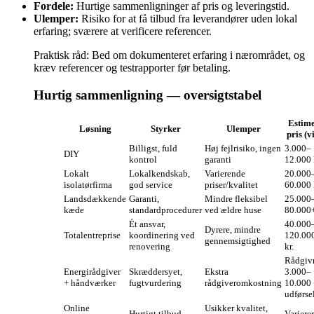
Fordele:
Hurtige sammenligninger af pris og leveringstid.
Ulemper:
Risiko for at få tilbud fra leverandører uden lokal
erfaring; sværere at verificere referencer.
Praktisk råd: Bed om dokumenteret erfaring i nærområdet, og
kræv referencer og testrapporter før betaling.
Hurtig sammenligning — oversigtstabel
Estime
Løsning
Styrker
Ulemper
pris (v
Billigst, fuld
Høj fejlrisiko, ingen
3.000–
DIY
kontrol
garanti
12.000 
Lokalt
Lokalkendskab,
Varierende
20.000
isolatørfirma
god service
priser/kvalitet
60.000 
Landsdækkende
Garanti,
Mindre fleksibel
25.000
kæde
standardprocedurer
ved ældre huse
80.000+
Ét ansvar,
40.000
Dyrere, mindre
Totalentreprise
koordinering ved
120.00
gennemsigtighed
renovering
kr.
Rådgiv
Energirådgiver
Skræddersyet,
Ekstra
3.000–
+ håndværker
fugtvurdering
rådgiveromkostning
10.000 
udførse
Online
Usikker kvalitet,
Hurtigt tilbud
Varierer