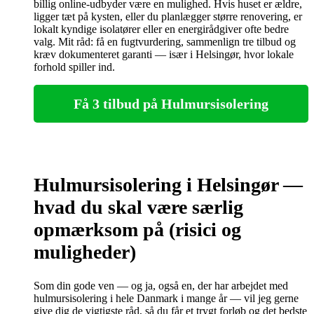
billig online‑udbyder være en mulighed. Hvis huset er ældre,
ligger tæt på kysten, eller du planlægger større renovering, er
lokalt kyndige isolatører eller en energirådgiver ofte bedre
valg. Mit råd: få en fugtvurdering, sammenlign tre tilbud og
kræv dokumenteret garanti — især i Helsingør, hvor lokale
forhold spiller ind.
Få 3 tilbud på Hulmursisolering
Hulmursisolering i Helsingør —
hvad du skal være særlig
opmærksom på (risici og
muligheder)
Som din gode ven — og ja, også en, der har arbejdet med
hulmursisolering i hele Danmark i mange år — vil jeg gerne
give dig de vigtigste råd, så du får et trygt forløb og det bedste