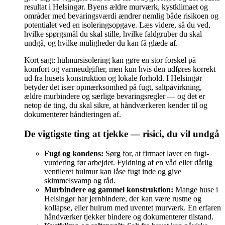
resultat i Helsingør. Byens ældre murværk, kystklimaet og
områder med bevaringsværdi ændrer nemlig både risikoen og
potentialet ved en isoleringsopgave. Læs videre, så du ved,
hvilke spørgsmål du skal stille, hvilke faldgruber du skal
undgå, og hvilke muligheder du kan få glæde af.
Kort sagt: hulmursisolering kan gøre en stor forskel på
komfort og varmeudgifter, men kun hvis den udføres korrekt
ud fra husets konstruktion og lokale forhold. I Helsingør
betyder det især opmærksomhed på fugt, saltpåvirkning,
ældre murbindere og særlige bevaringsregler — og det er
netop de ting, du skal sikre, at håndværkeren kender til og
dokumenterer håndteringen af.
De vigtigste ting at tjekke — risici, du vil undgå
Fugt og kondens:
Sørg for, at firmaet laver en fugt-
vurdering før arbejdet. Fyldning af en våd eller dårlig
ventileret hulmur kan låse fugt inde og give
skimmelsvamp og råd.
Murbindere og gammel konstruktion:
Mange huse i
Helsingør har jernbindere, der kan være rustne og
kollapse, eller hulrum med uventet murværk. En erfaren
håndværker tjekker bindere og dokumenterer tilstand.