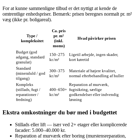
For at kunne sammenligne tilbud er det nyttigt at kende de
omtrentlige enhedspriser. Bemærk: prisen beregnes normalt pr. m²
væg (ikke pr. boligareal).
Ca. pris
Type /
pr. m²
Hvad påvirker prisen
kompleksitet
(inkl.
moms)
Budget (god
150–275
Ligetil arbejde, ingen skader,
adgang, standard
kr./m²
kort køretid
granulat)
Standard
300–375
Materiale af højere kvalitet,
(mineraluld / god
kr./m²
normal efterbehandling af huller
tilgang)
Kompleks
Reparation af murværk,
(stillads, fugt /
400–650+
fugtsikring, særlige
reparationer /
kr./m²
godkendelser eller indvendig
fredning)
løsning
Ekstra omkostninger du bør med i budgettet
Stillads eller lift — især ved 2+ etager eller komplicerede
facader: 5.000–40.000 kr.
Reparation af murværk efter boring (murstensreparation,