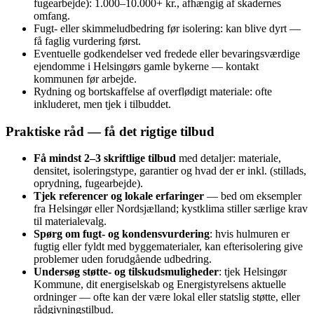
fugearbejde): 1.000–10.000+ kr., afhængig af skadernes
omfang.
Fugt- eller skimmeludbedring før isolering: kan blive dyrt —
få faglig vurdering først.
Eventuelle godkendelser ved fredede eller bevaringsværdige
ejendomme i Helsingørs gamle bykerne — kontakt
kommunen før arbejde.
Rydning og bortskaffelse af overflødigt materiale: ofte
inkluderet, men tjek i tilbuddet.
Praktiske råd — få det rigtige tilbud
Få mindst 2–3 skriftlige tilbud
med detaljer: materiale,
densitet, isoleringstype, garantier og hvad der er inkl. (stillads,
oprydning, fugearbejde).
Tjek referencer og lokale erfaringer
— bed om eksempler
fra Helsingør eller Nordsjælland; kystklima stiller særlige krav
til materialevalg.
Spørg om fugt- og kondensvurdering
: hvis hulmuren er
fugtig eller fyldt med byggematerialer, kan efterisolering give
problemer uden forudgående udbedring.
Undersøg støtte- og tilskudsmuligheder
: tjek Helsingør
Kommune, dit energiselskab og Energistyrelsens aktuelle
ordninger — ofte kan der være lokal eller statslig støtte, eller
rådgivningstilbud.