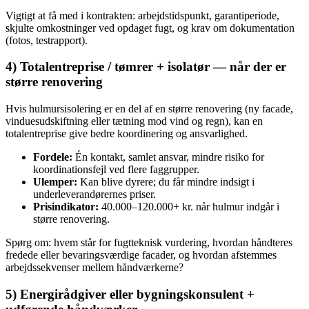
Vigtigt at få med i kontrakten: arbejdstidspunkt, garantiperiode,
skjulte omkostninger ved opdaget fugt, og krav om dokumentation
(fotos, testrapport).
4) Totalentreprise / tømrer + isolatør — når der er
større renovering
Hvis hulmursisolering er en del af en større renovering (ny facade,
vinduesudskiftning eller tætning mod vind og regn), kan en
totalentreprise give bedre koordinering og ansvarlighed.
Fordele:
Én kontakt, samlet ansvar, mindre risiko for
koordinationsfejl ved flere faggrupper.
Ulemper:
Kan blive dyrere; du får mindre indsigt i
underleverandørernes priser.
Prisindikator:
40.000–120.000+ kr. når hulmur indgår i
større renovering.
Spørg om: hvem står for fugtteknisk vurdering, hvordan håndteres
fredede eller bevaringsværdige facader, og hvordan afstemmes
arbejdssekvenser mellem håndværkerne?
5) Energirådgiver eller bygningskonsulent +