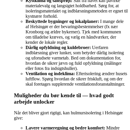
Kystklima og saltsprøjt:
Salt fra havet kan påvirke
materialevalg og langsigtet holdbarhed. Sørg for, at
isoleringsmaterialet og indblæsningsmetoden er egnet til
kystnære forhold.
Beskyttede bygninger og lokalplaner:
I mange dele
af Helsingør er der bevaringsbestemmelser (fx nær
Kronborg og ældre bykerner). Tjek med kommunen
om tilladelse kræves, og vælg en håndværker, der
kender de lokale regler.
Dårlig opfyldning og kuldebroer:
Uerfaren
indblæsning giver lunker, som betyder dårlig isolering
og uforudsete varmetab. Bed om dokumentation for,
hvordan de sikrer jævn og fuld opfyldning (målinger
eller fotos fra indsigtshuller).
Ventilation og indeklima:
Efterisolering ændrer husets
luftflow. Spørg hvordan de sikrer friskluft, og om der
skal foretages supplerende ventilationsforanstaltninger.
Muligheder du bør kende til — hvad godt
arbejde unlocker
Når det bliver gjort rigtigt, kan hulmursisolering i Helsingør
give:
Lavere varmeregning og bedre komfort:
Mindre