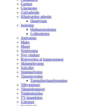
Gartner
Glarmestre
Gulvarbejde
Håndværker arbejde
Handyman
Isolering
Hulmursisolering
Loftisolering
Jordvarme
Maler
Murer
Nedrivning
Nye vinduer
Renovering af trappeopgang
Skimmelsvamp
Solceller
Strømpeforing
Tagrenovering
Tagmaling/tagafrensning
Tilbygninger
Tilstandsrapport
Totalentreprise
TV-inspektion
Udestuer