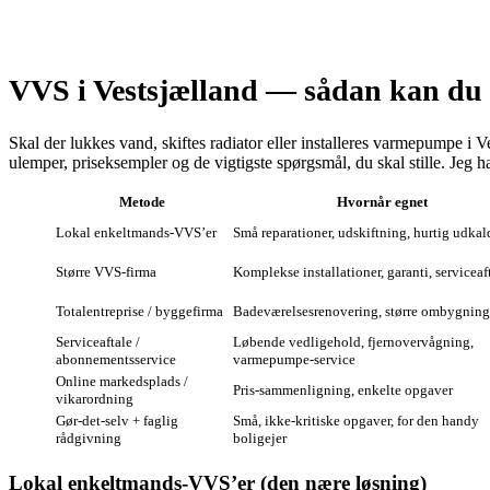
VVS i Vestsjælland — sådan kan du f
Skal der lukkes vand, skiftes radiator eller installeres varmepumpe 
ulemper, priseksempler og de vigtigste spørgsmål, du skal stille. Jeg h
Metode
Hvornår egnet
Lokal enkeltmands‑VVS’er
Små reparationer, udskiftning, hurtig udkal
Større VVS‑firma
Komplekse installationer, garanti, serviceaf
Totalentreprise / byggefirma
Badeværelsesrenovering, større ombygning
Serviceaftale /
Løbende vedligehold, fjernovervågning,
abonnementsservice
varmepumpe‑service
Online markedsplads /
Pris‑sammenligning, enkelte opgaver
vikarordning
Gør‑det‑selv + faglig
Små, ikke‑kritiske opgaver, for den handy
rådgivning
boligejer
Lokal enkeltmands‑VVS’er (den nære løsning)