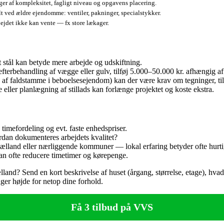
er af kompleksitet, fagligt niveau og opgavens placering.
lt ved ældre ejendomme: ventiler, pakninger, specialstykker.
bejdet ikke kan vente — fx store lækager.
t stål kan betyde mere arbejde og udskiftning.
terbehandling af vægge eller gulv, tilføj 5.000–50.000 kr. afhængig a
 af faldstamme i beboelsesejendom) kan der være krav om tegninger, til
eller planlægning af stillads kan forlænge projektet og koste ekstra.
timefordeling og evt. faste enhedspriser.
dan dokumenteres arbejdets kvalitet?
ælland eller nærliggende kommuner — lokal erfaring betyder ofte hurtig
an ofte reducere timetimer og kørepenge.
lland? Send en kort beskrivelse af huset (årgang, størrelse, etage), hvad 
ager højde for netop dine forhold.
Få 3 tilbud på VVS