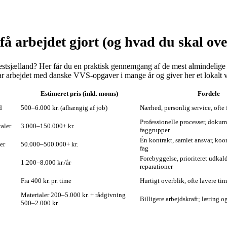
å arbejdet gjort (og hvad du skal ove
i Vestsjælland? Her får du en praktisk gennemgang af de mest almindeli
ar arbejdet med danske VVS‑opgaver i mange år og giver her et lokalt vink
Estimeret pris (inkl. moms)
Fordele
d
500–6.000 kr. (afhængig af job)
Nærhed, personlig service, ofte 
Professionelle processer, dokume
taler
3.000–150.000+ kr.
faggrupper
Én kontrakt, samlet ansvar, koor
er
50.000–500.000+ kr.
fag
Forebyggelse, prioriteret udkald
1.200–8.000 kr./år
reparationer
Fra 400 kr. pr. time
Hurtigt overblik, ofte lavere ti
Materialer 200–5.000 kr. + rådgivning
Billigere arbejdskraft; læring o
500–2.000 kr.