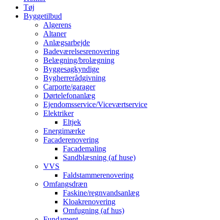
Tøj
Byggetilbud
Algerens
Altaner
Anlægsarbejde
Badeværelsesrenovering
Belægning/brolægning
Byggesagkyndige
Bygherrerådgivning
Carporte/garager
Dørtelefonanlæg
Ejendomsservice/Viceværtservice
Elektriker
Eltjek
Energimærke
Facaderenovering
Facademaling
Sandblæsning (af huse)
VVS
Faldstammerenovering
Omfangsdræn
Faskine/regnvandsanlæg
Kloakrenovering
Omfugning (af hus)
Fundament