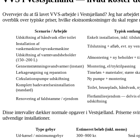
Overvejer du at få lavet VVS-arbejde i Vestsjælland? Jeg har arbejde
overblik over typiske priser, hvilke ekstraomkostninger du skal regne
Scenario / Arbejde
Typisk omfan
Udskiftning af håndvask eller toilet
Enkelt installation, inkl. tilslu
Installation af
Tilslutning + afløb, evt. ny ven
vaskemaskine/opvaskemaskine
Udskiftning af varmtvandsbeholder
Afmontering + ny beholder + ti
(150–200 L)
Gennemstrømningsvandvarmer (instant)
Montering, el/tryktilpasning
Lækagesøgning og reparation
Timeløn + materialer; større sk
Cirkulationspumpe udskiftning
Ny pumpe + montering
Komplett badeværelsesinstallation
Toilet, bruseplads, håndvask, n
(standard)
Flerfamilieejendom — delvis e
Renovering af faldstamme / ejendom
udskiftning
Disse intervaller dækker normale opgaver i Vestsjælland. Priserne svin
udvendige installationer.
Type gebyr
Estimeret beløb (inkl. moms)
Ud-kørsel / minimumsgebyr
300–900 kr.
Små op