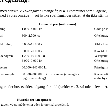
t med danske VVS-opgaver i mange år, bl.a. i kommuner som Slagelse, K
 med i vores område — og hvilke spørgsmål der sikrer, at du ikke står m
g
Estimeret pris (inkl. moms)
tning
1.000–4.000 kr.
Gode prise
til
800–2.500 kr.
Ofte hurti
lslutning
6.000–15.000 kr.
Ældre huse
8.000–20.000 kr.
Krav til el
ader dyrere
1.200–10.000+ kr.
Vestsjælla
3.000–9.000 kr.
Ofte hurti
ye rør
60.000–140.000 kr.
Prisstigni
ller komplet
50.000–300.000+ kr. pr. stamme (afhængig af
Kræver oft
opgavens omfang)
ældre bykv
ger efter husets alder, adgangsforhold (kælder vs. 3. sal uden elevator)
Hvornår det kan optræde
gaver i yderområder eller uden for normal arbejdstid.