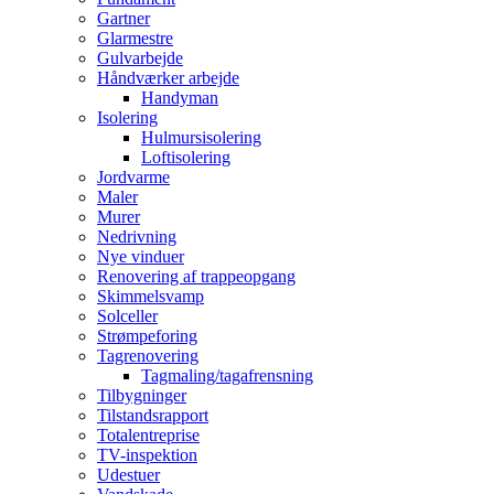
Gartner
Glarmestre
Gulvarbejde
Håndværker arbejde
Handyman
Isolering
Hulmursisolering
Loftisolering
Jordvarme
Maler
Murer
Nedrivning
Nye vinduer
Renovering af trappeopgang
Skimmelsvamp
Solceller
Strømpeforing
Tagrenovering
Tagmaling/tagafrensning
Tilbygninger
Tilstandsrapport
Totalentreprise
TV-inspektion
Udestuer