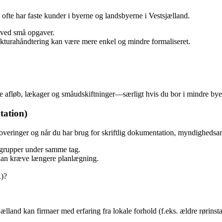
ofte har faste kunder i byerne og landsbyerne i Vestsjælland.
s ved små opgaver.
fakturahåndtering kan være mere enkel og mindre formaliseret.
 afløb, lækager og småudskiftninger—særligt hvis du bor i mindre byer s
tation)
noveringer og når du har brug for skriftlig dokumentation, myndigheds
aggrupper under samme tag.
kan kræve længere planlægning.
.)?
and kan firmaer med erfaring fra lokale forhold (f.eks. ældre rørinstal