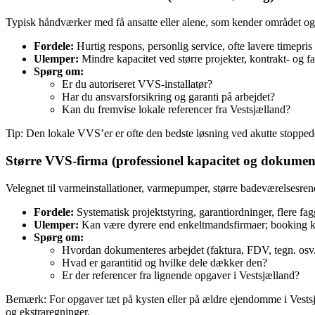
Typisk håndværker med få ansatte eller alene, som kender området og 
Fordele:
Hurtig respons, personlig service, ofte lavere timepri
Ulemper:
Mindre kapacitet ved større projekter, kontrakt‑ og 
Spørg om:
Er du autoriseret VVS‑installatør?
Har du ansvarsforsikring og garanti på arbejdet?
Kan du fremvise lokale referencer fra Vestsjælland?
Tip: Den lokale VVS’er er ofte den bedste løsning ved akutte stoppede
Større VVS‑firma (professionel kapacitet og dokumen
Velegnet til varmeinstallationer, varmepumper, større badeværelsesre
Fordele:
Systematisk projektstyring, garantiordninger, flere f
Ulemper:
Kan være dyrere end enkeltmandsfirmaer; booking 
Spørg om:
Hvordan dokumenteres arbejdet (faktura, FDV, tegn. osv
Hvad er garantitid og hvilke dele dækker den?
Er der referencer fra lignende opgaver i Vestsjælland?
Bemærk: For opgaver tæt på kysten eller på ældre ejendomme i Vestsjæll
og ekstraregninger.