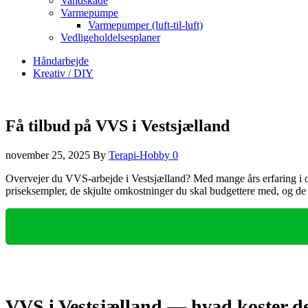
Vandskade
Varmepumpe
Varmepumper (luft-til-luft)
Vedligeholdelsesplaner
Håndarbejde
Kreativ / DIY
Få tilbud på VVS i Vestsjælland
november 25, 2025
By
Terapi-Hobby
0
Overvejer du VVS‑arbejde i Vestsjælland? Med mange års erfaring i om
priseksempler, de skjulte omkostninger du skal budgettere med, og de 
VVS i Vestsjælland — hvad koster de