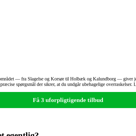
rådet — fra Slagelse og Korsør til Holbæk og Kalundborg — giver jeg her
præcise spørgsmål der sikrer, at du undgår ubehagelige overraskelser. L
Få 3 uforpligtigende tilbud
t egentlig?