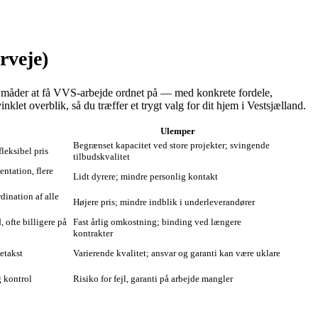
rveje)
ge måder at få VVS‑arbejde ordnet på — med konkrete fordele,
let overblik, så du træffer et trygt valg for dit hjem i Vestsjælland.
Ulemper
Begrænset kapacitet ved store projekter; svingende
fleksibel pris
tilbudskvalitet
ntation, flere
Lidt dyrere; mindre personlig kontakt
dination af alle
Højere pris; mindre indblik i underleverandører
, ofte billigere på
Fast årlig omkostning; binding ved længere
kontrakter
metakst
Varierende kvalitet; ansvar og garanti kan være uklare
g kontrol
Risiko for fejl, garanti på arbejde mangler