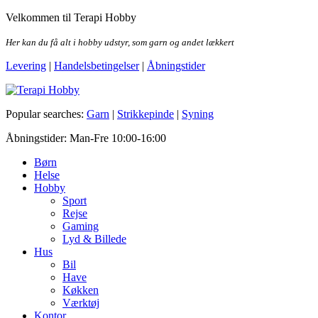
Skip
Velkommen til Terapi Hobby
to
the
Her kan du få alt i hobby udstyr, som garn og andet lækkert
content
Levering
|
Handelsbetingelser
|
Åbningstider
Terapi Hobby
Popular searches:
Garn
|
Strikkepinde
|
Syning
Åbningstider: Man-Fre 10:00-16:00
Børn
Helse
Hobby
Sport
Rejse
Gaming
Lyd & Billede
Hus
Bil
Have
Køkken
Værktøj
Kontor