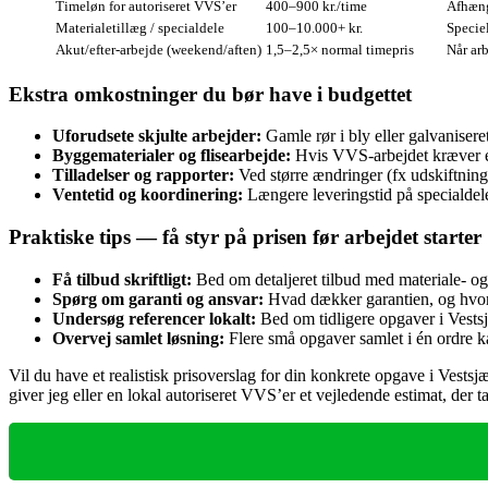
Timeløn for autoriseret VVS’er
400–900 kr./time
Afhæng
Materialetillæg / specialdele
100–10.000+ kr.
Specie
Akut/efter‑arbejde (weekend/aften)
1,5–2,5× normal timepris
Når ar
Ekstra omkostninger du bør have i budgettet
Uforudsete skjulte arbejder:
Gamle rør i bly eller galvanisere
Byggematerialer og flisearbejde:
Hvis VVS‑arbejdet kræver ef
Tilladelser og rapporter:
Ved større ændringer (fx udskiftning
Ventetid og koordinering:
Længere leveringstid på specialdele 
Praktiske tips — få styr på prisen før arbejdet starter
Få tilbud skriftligt:
Bed om detaljeret tilbud med materiale‑ og 
Spørg om garanti og ansvar:
Hvad dækker garantien, og hvor
Undersøg referencer lokalt:
Bed om tidligere opgaver i Vestsj
Overvej samlet løsning:
Flere små opgaver samlet i én ordre k
Vil du have et realistisk prisoverslag for din konkrete opgave i Vestsjæ
giver jeg eller en lokal autoriseret VVS’er et vejledende estimat, der t