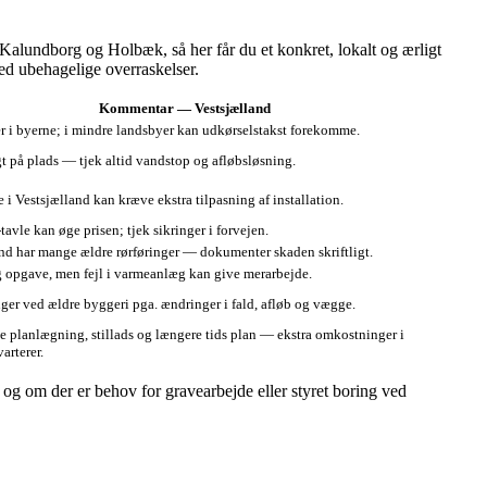
alundborg og Holbæk, så her får du et konkret, lokalt og ærligt
ed ubehagelige overraskelser.
Kommentar — Vestsjælland
r i byerne; i mindre landsbyer kan udkørselstakst forekomme.
gt på plads — tjek altid vandstop og afløbsløsning.
 i Vestsjælland kan kræve ekstra tilpasning af installation.
‑tavle kan øge prisen; tjek sikringer i forvejen.
nd har mange ældre rørføringer — dokumenter skaden skriftligt.
g opgave, men fejl i varmeanlæg kan give merarbejde.
nger ved ældre byggeri pga. ændringer i fald, afløb og vægge.
e planlægning, stillads og længere tids plan — ekstra omkostninger i
arterer.
, og om der er behov for gravearbejde eller styret boring ved