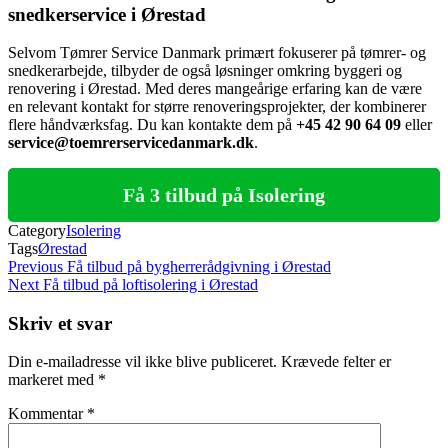
snedkerservice i Ørestad
Selvom Tømrer Service Danmark primært fokuserer på tømrer- og
snedkerarbejde, tilbyder de også løsninger omkring byggeri og
renovering i Ørestad. Med deres mangeårige erfaring kan de være
en relevant kontakt for større renoveringsprojekter, der kombinerer
flere håndværksfag. Du kan kontakte dem på
+45 42 90 64 09
eller
service@toemrerservicedanmark.dk
.
Få 3 tilbud på Isolering
Category
Isolering
Tags
Ørestad
Indlægsnavigation
Previous
Previous
Få tilbud på bygherrerådgivning i Ørestad
Post
Next
Next
Få tilbud på loftisolering i Ørestad
Post
Skriv et svar
Din e-mailadresse vil ikke blive publiceret.
Krævede felter er
markeret med
*
Kommentar
*