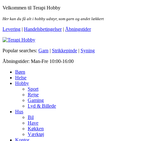
Skip
Velkommen til Terapi Hobby
to
the
Her kan du få alt i hobby udstyr, som garn og andet lækkert
content
Levering
|
Handelsbetingelser
|
Åbningstider
Terapi Hobby
Popular searches:
Garn
|
Strikkepinde
|
Syning
Åbningstider: Man-Fre 10:00-16:00
Børn
Helse
Hobby
Sport
Rejse
Gaming
Lyd & Billede
Hus
Bil
Have
Køkken
Værktøj
Kontor