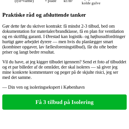
(lyd+varme)
+ plade
kr./m²
kolde gulve
Praktiske råd og afsluttende tanker
Gør dette før du skriver kontrakt: få mindst 2‑3 tilbud, bed om
dokumentation for materialer/brandklasse, få en plan for ventilation
og en skriftlig garanti. I Ørestad kan logistik- og højhusudfordringer
hurtigt gøre arbejdet dyrere — men hvis du planlægger smart
(kombiner opgaver, lav fællesforeningstilbud), får du ofte bedre
priser og langt bedre resultat.
Vil du have, at jeg kigger tilbudet igennem? Send et foto af tilbuddet
og et par billeder af de områder, der skal isoleres — så giver jeg
mine konkrete kommentarer og peger på de skjulte risici, jeg ser
med det samme.
— Din ven og isoleringsekspert i København
Få 3 tilbud på Isolering