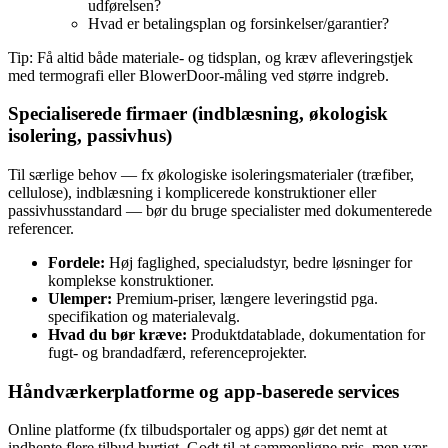
udførelsen?
Hvad er betalingsplan og forsinkelser/garantier?
Tip: Få altid både materiale‑ og tidsplan, og kræv afleveringstjek
med termografi eller BlowerDoor‑måling ved større indgreb.
Specialiserede firmaer (indblæsning, økologisk
isolering, passivhus)
Til særlige behov — fx økologiske isoleringsmaterialer (træfiber,
cellulose), indblæsning i komplicerede konstruktioner eller
passivhusstandard — bør du bruge specialister med dokumenterede
referencer.
Fordele:
Høj faglighed, specialudstyr, bedre løsninger for
komplekse konstruktioner.
Ulemper:
Premium‑priser, længere leveringstid pga.
specifikation og materialevalg.
Hvad du bør kræve:
Produktdatablade, dokumentation for
fugt‑ og brandadfærd, referenceprojekter.
Håndværkerplatforme og app‑baserede services
Online platforme (fx tilbudsportaler og apps) gør det nemt at
indhente flere tilbud hurtigt. Godt til at sammenligne pris, men vær