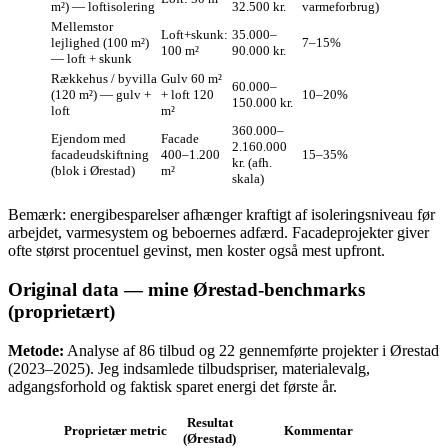
m²) — loftisolering
32.500 kr.
varmeforbrug)
Mellemstor
Loft+skunk:
35.000–
lejlighed (100 m²)
7–15%
100 m²
90.000 kr.
— loft + skunk
Rækkehus / byvilla
Gulv 60 m²
60.000–
(120 m²) — gulv +
+ loft 120
10–20%
150.000 kr.
loft
m²
360.000–
Ejendom med
Facade
2.160.000
facadeudskiftning
400–1.200
15–35%
kr. (afh.
(blok i Ørestad)
m²
skala)
Bemærk: energibesparelser afhænger kraftigt af isoleringsniveau før
arbejdet, varmesystem og beboernes adfærd. Facadeprojekter giver
ofte størst procentuel gevinst, men koster også mest upfront.
Original data — mine Ørestad‑benchmarks
(proprietært)
Metode:
Analyse af 86 tilbud og 22 gennemførte projekter i Ørestad
(2023–2025). Jeg indsamlede tilbudspriser, materialevalg,
adgangsforhold og faktisk sparet energi det første år.
Resultat
Proprietær metric
Kommentar
(Ørestad)