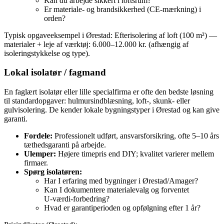
Kan du arbejde sikkert i loftsrum?
Er materiale‑ og brandsikkerhed (CE‑mærkning) i
orden?
Typisk opgaveeksempel i Ørestad: Efterisolering af loft (100 m²) —
materialer + leje af værktøj: 6.000–12.000 kr. (afhængig af
isoleringstykkelse og type).
Lokal isolatør / fagmand
En faglært isolatør eller lille specialfirma er ofte den bedste løsning
til standardopgaver: hulmursindblæsning, loft-, skunk- eller
gulvisolering. De kender lokale bygningstyper i Ørestad og kan give
garanti.
Fordele:
Professionelt udført, ansvarsforsikring, ofte 5–10 års
tæthedsgaranti på arbejde.
Ulemper:
Højere timepris end DIY; kvalitet varierer mellem
firmaer.
Spørg isolatøren:
Har I erfaring med bygninger i Ørestad/Amager?
Kan I dokumentere materialevalg og forventet
U‑værdi‑forbedring?
Hvad er garantiperioden og opfølgning efter 1 år?