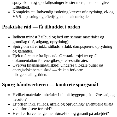
spray‑skum og specialløsninger koster mere, men kan give
lufttæthed.
Kompleksitet: Indvendig isolering kræver ofte rydning, el‑ og
VVS‑tilpasning og efterfølgende malerarbejde.
Praktiske råd — få tilbuddet i orden
Indhent mindst 3 tilbud og bed om samme materialer og
grundlag (m², adgang, oprydning).
Spørg om alt er inkl.: stillads, affald, dampspærre, oprydning
og garantier.
Tjek referencer fra lignende Ørestad‑projekter og få
dokumentation for energibesparelsesestimater.
Overvej finansiering/tilskud: Undersøg lokale puljer og
energiselskabers tilskud — de kan forkorte
tilbagebetalingstiden.
Spørg håndværkeren — konkrete spørgsmål
Hvilket materiale anbefaler I til mit byggeprojekt i Ørestad, og
hvorfor?
Er prisen inkl. stillads, affald og oprydning? Eventuelle tillæg
ved uforudsete forhold?
Hvad er forventet gennemførselstid og garanti på arbejdet?