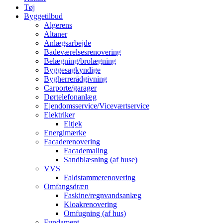
Tøj
Byggetilbud
Algerens
Altaner
Anlægsarbejde
Badeværelsesrenovering
Belægning/brolægning
Byggesagkyndige
Bygherrerådgivning
Carporte/garager
Dørtelefonanlæg
Ejendomsservice/Viceværtservice
Elektriker
Eltjek
Energimærke
Facaderenovering
Facademaling
Sandblæsning (af huse)
VVS
Faldstammerenovering
Omfangsdræn
Faskine/regnvandsanlæg
Kloakrenovering
Omfugning (af hus)
Fundament