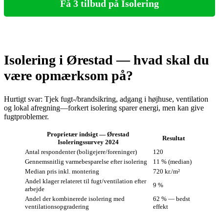
Få 3 tilbud på Isolering
Isolering i Ørestad — hvad skal du
være opmærksom på?
Hurtigt svar: Tjek fugt‑/brandsikring, adgang i højhuse, ventilation
og lokal afregning—forkert isolering sparer energi, men kan give
fugtproblemer.
Proprietær indsigt — Ørestad
Resultat
Isoleringssurvey 2024
Antal respondenter (boligejere/foreninger)
120
Gennemsnitlig varmebesparelse efter isolering
11 % (median)
Median pris inkl. montering
720 kr./m²
Andel klager relateret til fugt/ventilation efter
9 %
arbejde
Andel der kombinerede isolering med
62 % — bedst
ventilationsopgradering
effekt