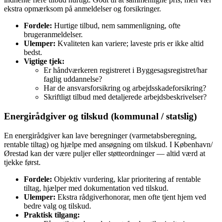
ekstra opmærksom på anmeldelser og forsikringer.
Fordele:
Hurtige tilbud, nem sammenligning, ofte
brugeranmeldelser.
Ulemper:
Kvaliteten kan variere; laveste pris er ikke altid
bedst.
Vigtige tjek:
Er håndværkeren registreret i Byggesagsregistret/har
faglig uddannelse?
Har de ansvarsforsikring og arbejdsskadeforsikring?
Skriftligt tilbud med detaljerede arbejdsbeskrivelser?
Energirådgiver og tilskud (kommunal / statslig)
En energirådgiver kan lave beregninger (varmetabsberegning,
rentable tiltag) og hjælpe med ansøgning om tilskud. I København/
Ørestad kan der være puljer eller støtteordninger — altid værd at
tjekke først.
Fordele:
Objektiv vurdering, klar prioritering af rentable
tiltag, hjælper med dokumentation ved tilskud.
Ulemper:
Ekstra rådgiverhonorar, men ofte tjent hjem ved
bedre valg og tilskud.
Praktisk tilgang: