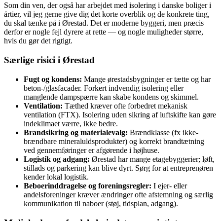
Som din ven, der også har arbejdet med isolering i danske boliger i
årtier, vil jeg gerne give dig det korte overblik og de konkrete ting,
du skal tænke på i Ørestad. Det er moderne byggeri, men præcis
derfor er nogle fejl dyrere at rette — og nogle muligheder større,
hvis du gør det rigtigt.
Særlige risici i Ørestad
Fugt og kondens:
Mange ørestadsbygninger er tætte og har
beton-/glasfacader. Forkert indvendig isolering eller
manglende dampspærre kan skabe kondens og skimmel.
Ventilation:
Tæthed kræver ofte forbedret mekanisk
ventilation (FTX). Isolering uden sikring af luftskifte kan gøre
indeklimaet værre, ikke bedre.
Brandsikring og materialevalg:
Brændklasse (fx ikke-
brændbare mineraluldsprodukter) og korrekt brandtætning
ved gennemføringer er afgørende i højhuse.
Logistik og adgang:
Ørestad har mange etagebyggerier; løft,
stillads og parkering kan blive dyrt. Sørg for at entreprenøren
kender lokal logistik.
Beboerinddragelse og foreningsregler:
I ejer- eller
andelsforeninger kræver ændringer ofte afstemning og særlig
kommunikation til naboer (støj, tidsplan, adgang).