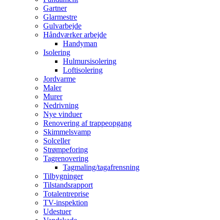
Gartner
Glarmestre
Gulvarbejde
Håndværker arbejde
Handyman
Isolering
Hulmursisolering
Loftisolering
Jordvarme
Maler
Murer
Nedrivning
Nye vinduer
Renovering af trappeopgang
Skimmelsvamp
Solceller
Strømpeforing
Tagrenovering
Tagmaling/tagafrensning
Tilbygninger
Tilstandsrapport
Totalentreprise
TV-inspektion
Udestuer