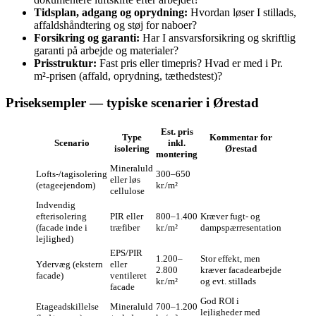
Tidsplan, adgang og oprydning:
Hvordan løser I stillads,
affaldshåndtering og støj for naboer?
Forsikring og garanti:
Har I ansvarsforsikring og skriftlig
garanti på arbejde og materialer?
Prisstruktur:
Fast pris eller timepris? Hvad er med i Pr.
m²‑prisen (affald, oprydning, tæthedstest)?
Priseksempler — typiske scenarier i Ørestad
Est. pris
Type
Kommentar for
Scenario
inkl.
isolering
Ørestad
montering
Mineraluld
Lofts-/tagisolering
300–650
eller løs
(etageejendom)
kr./m²
cellulose
Indvendig
efterisolering
PIR eller
800–1.400
Kræver fugt- og
(facade inde i
træfiber
kr./m²
dampspærresentation
lejlighed)
EPS/PIR
1.200–
Stor effekt, men
Ydervæg (ekstern
eller
2.800
kræver facadearbejde
facade)
ventileret
kr./m²
og evt. stillads
facade
God ROI i
Etageadskillelse
Mineraluld
700–1.200
lejligheder med