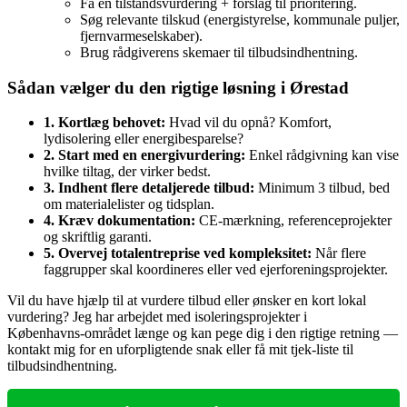
Få en tilstandsvurdering + forslag til prioritering.
Søg relevante tilskud (energistyrelse, kommunale puljer,
fjernvarmeselskaber).
Brug rådgiverens skemaer til tilbudsindhentning.
Sådan vælger du den rigtige løsning i Ørestad
1. Kortlæg behovet:
Hvad vil du opnå? Komfort,
lydisolering eller energibesparelse?
2. Start med en energivurdering:
Enkel rådgivning kan vise
hvilke tiltag, der virker bedst.
3. Indhent flere detaljerede tilbud:
Minimum 3 tilbud, bed
om materialelister og tidsplan.
4. Kræv dokumentation:
CE‑mærkning, referenceprojekter
og skriftlig garanti.
5. Overvej totalentreprise ved kompleksitet:
Når flere
faggrupper skal koordineres eller ved ejerforeningsprojekter.
Vil du have hjælp til at vurdere tilbud eller ønsker en kort lokal
vurdering? Jeg har arbejdet med isoleringsprojekter i
Københavns‑området længe og kan pege dig i den rigtige retning —
kontakt mig for en uforpligtende snak eller få mit tjek‑liste til
tilbudsindhentning.