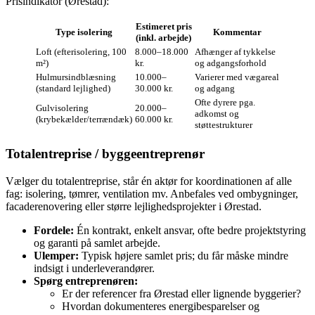
Prisindikator (Ørestad):
Estimeret pris
Type isolering
Kommentar
(inkl. arbejde)
Loft (efterisolering, 100
8.000–18.000
Afhænger af tykkelse
m²)
kr.
og adgangsforhold
Hulmursindblæsning
10.000–
Varierer med vægareal
(standard lejlighed)
30.000 kr.
og adgang
Ofte dyrere pga.
Gulvisolering
20.000–
adkomst og
(krybekælder/terrændæk)
60.000 kr.
støttestrukturer
Totalentreprise / byggeentreprenør
Vælger du totalentreprise, står én aktør for koordinationen af alle
fag: isolering, tømrer, ventilation mv. Anbefales ved ombygninger,
facaderenovering eller større lejlighedsprojekter i Ørestad.
Fordele:
Én kontrakt, enkelt ansvar, ofte bedre projektstyring
og garanti på samlet arbejde.
Ulemper:
Typisk højere samlet pris; du får måske mindre
indsigt i underleverandører.
Spørg entreprenøren:
Er der referencer fra Ørestad eller lignende byggerier?
Hvordan dokumenteres energibesparelser og