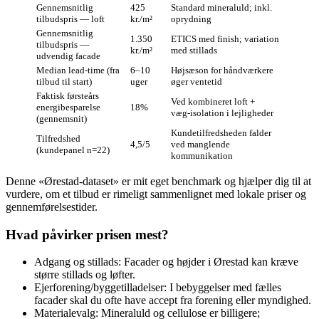
Gennemsnitlig
425
Standard mineraluld; inkl.
tilbudspris — loft
kr./m²
oprydning
Gennemsnitlig
1.350
ETICS med finish; variation
tilbudspris —
kr./m²
med stillads
udvendig facade
Median lead‑time (fra
6–10
Højsæson for håndværkere
tilbud til start)
uger
øger ventetid
Faktisk førsteårs
Ved kombineret loft +
energibesparelse
18%
væg‑isolation i lejligheder
(gennemsnit)
Kundetilfredsheden falder
Tilfredshed
4,5/5
ved manglende
(kundepanel n=22)
kommunikation
Denne «Ørestad‑dataset» er mit eget benchmark og hjælper dig til at
vurdere, om et tilbud er rimeligt sammenlignet med lokale priser og
gennemførelsestider.
Hvad påvirker prisen mest?
Adgang og stillads: Facader og højder i Ørestad kan kræve
større stillads og løfter.
Ejerforening/byggetilladelser: I bebyggelser med fælles
facader skal du ofte have accept fra forening eller myndighed.
Materialevalg: Mineraluld og cellulose er billigere;