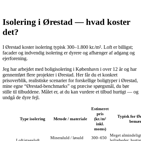
Isolering i Ørestad — hvad koster
det?
I Ørestad koster isolering typisk 300–1.800 kr./m². Loft er billigst;
facader og indvendig isolering er dyrere og afhænger af adgang og
ejerforening.
Jeg har arbejdet med boligisolering i København i over 12 år og har
gennemført flere projekter i Ørestad. Her får du et konkret
prisoverblik, realistiske scenarier for forskellige boligtyper i Ørestad,
mine egne “Ørestad‑benchmarks” og præcise spørgsmål, du bør
stille til tilbuddene. Målet er, at du kan vurdere et tilbud hurtigt — og
undgå de dyre fejl.
Estimeret
pris
Typisk for Ø
Type isolering
Metode / materiale
(kr./m²
bemæ
inkl.
moms)
Meget almindeligt
Mineraluld / løsuld
300–650
Loft/etageloft
lejligheder; hurtig 