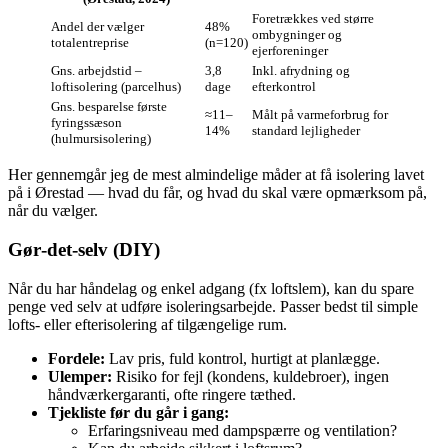
Foretrækkes ved større
Andel der vælger
48%
ombygninger og
totalentreprise
(n=120)
ejerforeninger
Gns. arbejdstid –
3,8
Inkl. afrydning og
loftisolering (parcelhus)
dage
efterkontrol
Gns. besparelse første
≈11–
Målt på varmeforbrug for
fyringssæson
14%
standard lejligheder
(hulmursisolering)
Her gennemgår jeg de mest almindelige måder at få isolering lavet
på i Ørestad — hvad du får, og hvad du skal være opmærksom på,
når du vælger.
Gør‑det‑selv (DIY)
Når du har håndelag og enkel adgang (fx loftslem), kan du spare
penge ved selv at udføre isoleringsarbejde. Passer bedst til simple
lofts- eller efterisolering af tilgængelige rum.
Fordele:
Lav pris, fuld kontrol, hurtigt at planlægge.
Ulemper:
Risiko for fejl (kondens, kuldebroer), ingen
håndværkergaranti, ofte ringere tæthed.
Tjekliste før du går i gang:
Erfaringsniveau med dampspærre og ventilation?