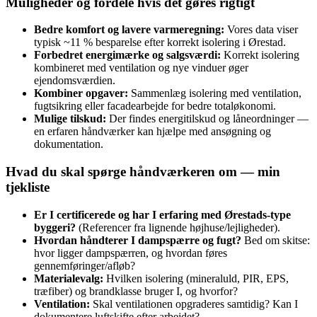
Muligheder og fordele hvis det gøres rigtigt
Bedre komfort og lavere varmeregning:
Vores data viser
typisk ~11 % besparelse efter korrekt isolering i Ørestad.
Forbedret energimærke og salgsværdi:
Korrekt isolering
kombineret med ventilation og nye vinduer øger
ejendomsværdien.
Kombiner opgaver:
Sammenlæg isolering med ventilation,
fugtsikring eller facadearbejde for bedre totaløkonomi.
Mulige tilskud:
Der findes energitilskud og låneordninger —
en erfaren håndværker kan hjælpe med ansøgning og
dokumentation.
Hvad du skal spørge håndværkeren om — min
tjekliste
Er I certificerede og har I erfaring med Ørestads‑type
byggeri?
(Referencer fra lignende højhuse/lejligheder).
Hvordan håndterer I dampspærre og fugt?
Bed om skitse:
hvor ligger dampspærren, og hvordan føres
gennemføringer/afløb?
Materialevalg:
Hvilken isolering (mineraluld, PIR, EPS,
træfiber) og brandklasse bruger I, og hvorfor?
Ventilation:
Skal ventilationen opgraderes samtidig? Kan I
dokumentere luftskifte efter arbejdet?