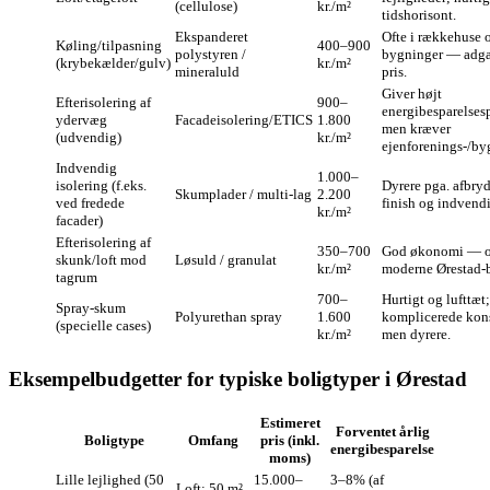
(cellulose)
kr./m²
tidshorisont.
Ekspanderet
Ofte i rækkehuse 
Køling/tilpasning
400–900
polystyren /
bygninger — adga
(krybekælder/gulv)
kr./m²
mineraluld
pris.
Giver højt
Efterisolering af
900–
energibesparelsesp
ydervæg
Facadeisolering/ETICS
1.800
men kræver
(udvendig)
kr./m²
ejenforenings‑/byg
Indvendig
1.000–
isolering (f.eks.
Dyrere pga. afbryd
Skumplader / multi‑lag
2.200
ved fredede
finish og indvendi
kr./m²
facader)
Efterisolering af
350–700
God økonomi — of
skunk/loft mod
Løsuld / granulat
kr./m²
moderne Ørestad‑b
tagrum
700–
Hurtigt og lufttæt;
Spray‑skum
Polyurethan spray
1.600
komplicerede kons
(specielle cases)
kr./m²
men dyrere.
Eksempelbudgetter for typiske boligtyper i Ørestad
Estimeret
Forventet årlig
Boligtype
Omfang
pris (inkl.
energibesparelse
moms)
Lille lejlighed (50
15.000–
3–8% (af
Loft: 50 m²