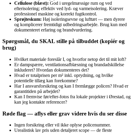
Cellulose (blæst):
God i uregelmæssige rum og ved
efterisolering; effektiv ved lyd- og varmeisolering. Kræver
professionel maskine og korrekt fugtkontrol.
Sprøjteskum:
Høj isoleringsevne og lufttæt — men dyrere
og komplicerer fremtidigt udbedringsarbejde. Brug kun med
dokumenteret erfaring og brandvurdering.
Spørgsmål, du SKAL stille på tilbuddet (kopiér og
brug)
Hvilket materiale foreslår I, og hvorfor netop det til mit loft?
Er dampspærre, ventilationsafblæsning og brandadskillelse
inkluderet? Hvordan dokumenteres det?
Hvad er totalprisen per m² inkl. oprydning, og hvilke
potentielle tillæg kan forekomme?
Har I ansvarsforsikring og kan I fremlægge policen? Hvad er
garantitiden på arbejdet?
Kan I fremvise før/efter‑fotos fra lokale projekter i Ørestad, og
kan jeg kontakte referencer?
Røde flag — aflys eller grav videre hvis du ser disse
Ingen forsikring eller vil ikke oplyse policenummer.
Urealistisk lav pris uden detaljeret scope — de fleste