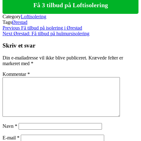
Få 3 tilbud på Loftisolering
Category
Loftisolering
Tags
Ørestad
Indlægsnavigation
Previous
Previous
Få tilbud på isolering i Ørestad
Post
Next
Next
Ørestad: Få tilbud på hulmursisolering
Post
Skriv et svar
Din e-mailadresse vil ikke blive publiceret.
Krævede felter er
markeret med
*
Kommentar
*
Navn
*
E-mail
*