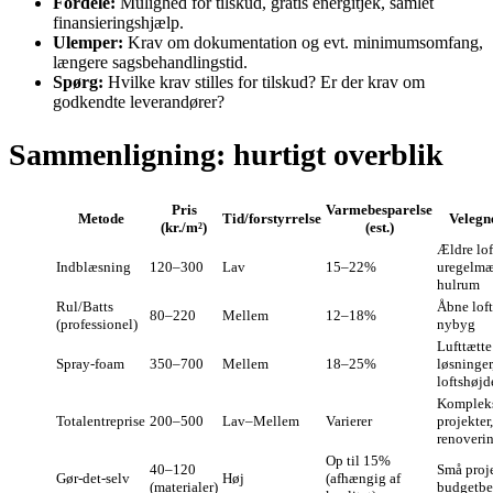
Fordele:
Mulighed for tilskud, gratis energitjek, samlet
finansieringshjælp.
Ulemper:
Krav om dokumentation og evt. minimumsomfang,
længere sagsbehandlingstid.
Spørg:
Hvilke krav stilles for tilskud? Er der krav om
godkendte leverandører?
Sammenligning: hurtigt overblik
Pris
Varmebesparelse
Metode
Tid/forstyrrelse
Velegne
(kr./m²)
(est.)
Ældre lof
Indblæsning
120–300
Lav
15–22%
uregelmæ
hulrum
Rul/Batts
Åbne lof
80–220
Mellem
12–18%
(professionel)
nybyg
Lufttætte
Spray‑foam
350–700
Mellem
18–25%
løsninger
loftshøjd
Komplek
Totalentreprise
200–500
Lav–Mellem
Varierer
projekter,
renoveri
Op til 15%
40–120
Små proje
Gør‑det‑selv
Høj
(afhængig af
(materialer)
budgetbe