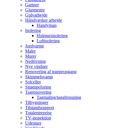
Gartner
Glarmestre
Gulvarbejde
Håndværker arbejde
Handyman
Isolering
Hulmursisolering
Loftisolering
Jordvarme
Maler
Murer
Nedrivning
Nye vinduer
Renovering af trappeopgang
Skimmelsvamp
Solceller
Strømpeforing
Tagrenovering
Tagmaling/tagafrensning
Tilbygninger
Tilstandsrapport
Totalentreprise
TV-inspektion
Udestuer