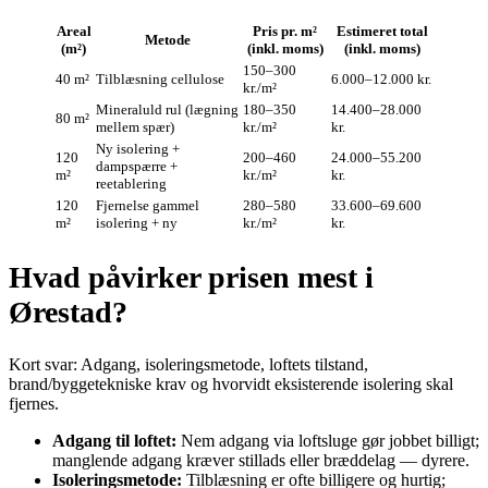
Areal
Pris pr. m²
Estimeret total
Metode
(m²)
(inkl. moms)
(inkl. moms)
150–300
40 m²
Tilblæsning cellulose
6.000–12.000 kr.
kr./m²
Mineraluld rul (lægning
180–350
14.400–28.000
80 m²
mellem spær)
kr./m²
kr.
Ny isolering +
120
200–460
24.000–55.200
dampspærre +
m²
kr./m²
kr.
reetablering
120
Fjernelse gammel
280–580
33.600–69.600
m²
isolering + ny
kr./m²
kr.
Hvad påvirker prisen mest i
Ørestad?
Kort svar: Adgang, isoleringsmetode, loftets tilstand,
brand/byggetekniske krav og hvorvidt eksisterende isolering skal
fjernes.
Adgang til loftet:
Nem adgang via loftsluge gør jobbet billigt;
manglende adgang kræver stillads eller bræddelag — dyrere.
Isoleringsmetode:
Tilblæsning er ofte billigere og hurtig;