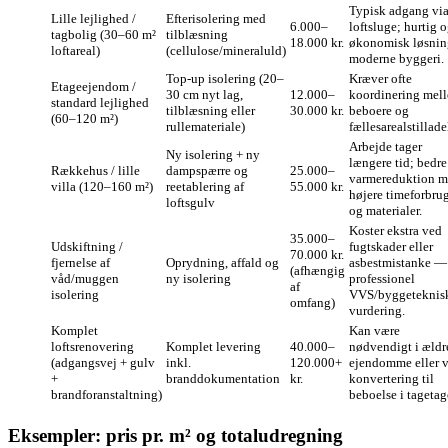
Typisk adgang vi
Lille lejlighed /
Efterisolering med
6.000–
loftsluge; hurtig 
tagbolig (30–60 m²
tilblæsning
18.000 kr.
økonomisk løsnin
loftareal)
(cellulose/mineraluld)
moderne byggeri.
Top-up isolering (20–
Kræver ofte
Etageejendom /
30 cm nyt lag,
12.000–
koordinering mel
standard lejlighed
tilblæsning eller
30.000 kr.
beboere og
(60–120 m²)
rullemateriale)
fællesarealstillade
Arbejde tager
Ny isolering + ny
længere tid; bedre
Rækkehus / lille
dampspærre og
25.000–
varmereduktion 
villa (120–160 m²)
reetablering af
55.000 kr.
højere timeforbru
loftsgulv
og materialer.
Koster ekstra ved
35.000–
Udskiftning /
fugtskader eller
70.000 kr.
fjernelse af
Oprydning, affald og
asbestmistanke —
(afhængig
våd/muggen
ny isolering
professionel
af
isolering
VVS/byggeteknis
omfang)
vurdering.
Komplet
Kan være
loftsrenovering
Komplet levering
40.000–
nødvendigt i ældr
(adgangsvej + gulv
inkl.
120.000+
ejendomme eller 
+
branddokumentation
kr.
konvertering til
brandforanstaltning)
beboelse i tagetag
Eksempler: pris pr. m² og totaludregning