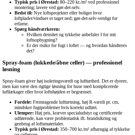
Typisk pris i Ørestad:
80–220 kr./m² ved professionel
montering; lavere ved gør‑det‑selv.
Bedst til:
Nye loftsprojekter eller boliger hvor
loftplader/vinduer er taget ned; gør‑det‑selv‑venligt for
erfarne.
Spørg håndværkeren:
Hvilken densitet og tykkelse anbefaler I for mit
loftsopbygning?
Er der risiko for fugt i loftet — og hvordan håndteres
det?
Spray‑foam (lukkede/åbne celler) — professionel
løsning
Spray‑foam giver høj isoleringsværdi og lufttæthed. Det er dyrere,
men kan være den rigtige løsning for huse med komplicerede
luftlækager eller hvor loftshøjden er begrænset.
Fordele:
Fremragende lufttætning, høj R‑værdi pr. cm,
mindsker fugtproblemer hvis korrekt udført.
Ulemper:
Høj pris, kræver specialudstyr og certificerede
udførende, kan være problematisk ift. brandsikring og
genbrug af loftsmaterialer.
Typisk pris i Ørestad:
350–700 kr./m² afhængig af tykkelse
og celletype.