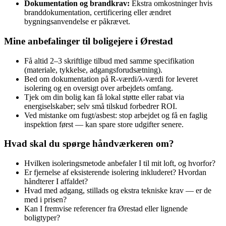
Dokumentation og brandkrav:
Ekstra omkostninger hvis
branddokumentation, certificering eller ændret
bygningsanvendelse er påkrævet.
Mine anbefalinger til boligejere i Ørestad
Få altid 2–3 skriftlige tilbud med samme specifikation
(materiale, tykkelse, adgangsforudsætning).
Bed om dokumentation på R‑værdi/λ‑værdi for leveret
isolering og en oversigt over arbejdets omfang.
Tjek om din bolig kan få lokal støtte eller rabat via
energiselskaber; selv små tilskud forbedrer ROI.
Ved mistanke om fugt/asbest: stop arbejdet og få en faglig
inspektion først — kan spare store udgifter senere.
Hvad skal du spørge håndværkeren om?
Hvilken isoleringsmetode anbefaler I til mit loft, og hvorfor?
Er fjernelse af eksisterende isolering inkluderet? Hvordan
håndterer I affaldet?
Hvad med adgang, stillads og ekstra tekniske krav — er de
med i prisen?
Kan I fremvise referencer fra Ørestad eller lignende
boligtyper?