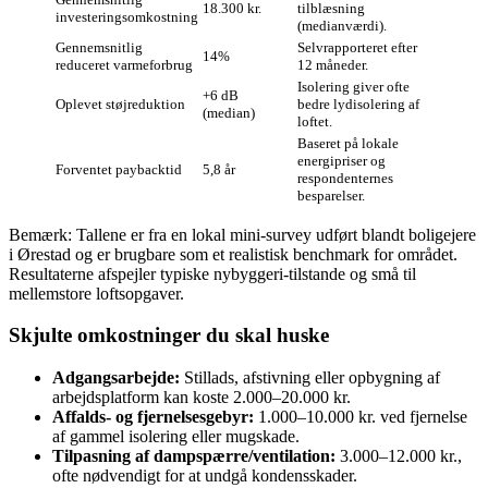
18.300 kr.
tilblæsning
investeringsomkostning
(medianværdi).
Gennemsnitlig
Selvrapporteret efter
14%
reduceret varmeforbrug
12 måneder.
Isolering giver ofte
+6 dB
Oplevet støjreduktion
bedre lydisolering af
(median)
loftet.
Baseret på lokale
energipriser og
Forventet paybacktid
5,8 år
respondenternes
besparelser.
Bemærk: Tallene er fra en lokal mini‑survey udført blandt boligejere
i Ørestad og er brugbare som et realistisk benchmark for området.
Resultaterne afspejler typiske nybyggeri‑tilstande og små til
mellemstore loftsopgaver.
Skjulte omkostninger du skal huske
Adgangsarbejde:
Stillads, afstivning eller opbygning af
arbejdsplatform kan koste 2.000–20.000 kr.
Affalds- og fjernelsesgebyr:
1.000–10.000 kr. ved fjernelse
af gammel isolering eller mugskade.
Tilpasning af dampspærre/ventilation:
3.000–12.000 kr.,
ofte nødvendigt for at undgå kondensskader.