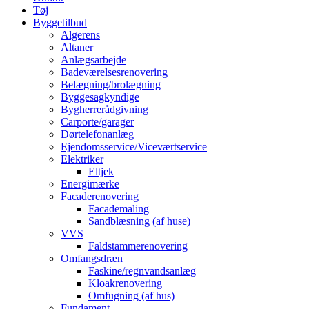
Tøj
Byggetilbud
Algerens
Altaner
Anlægsarbejde
Badeværelsesrenovering
Belægning/brolægning
Byggesagkyndige
Bygherrerådgivning
Carporte/garager
Dørtelefonanlæg
Ejendomsservice/Viceværtservice
Elektriker
Eltjek
Energimærke
Facaderenovering
Facademaling
Sandblæsning (af huse)
VVS
Faldstammerenovering
Omfangsdræn
Faskine/regnvandsanlæg
Kloakrenovering
Omfugning (af hus)
Fundament