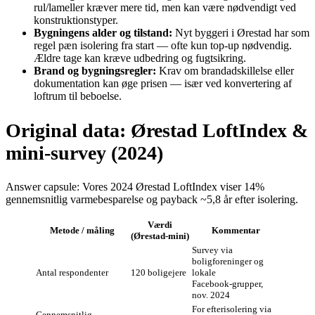
rul/lameller kræver mere tid, men kan være nødvendigt ved
konstruktionstyper.
Bygningens alder og tilstand:
Nyt byggeri i Ørestad har som
regel pæn isolering fra start — ofte kun top‑up nødvendig.
Ældre tage kan kræve udbedring og fugtsikring.
Brand og bygningsregler:
Krav om brandadskillelse eller
dokumentation kan øge prisen — især ved konvertering af
loftrum til beboelse.
Original data: Ørestad LoftIndex &
mini‑survey (2024)
Answer capsule: Vores 2024 Ørestad LoftIndex viser 14%
gennemsnitlig varmebesparelse og payback ~5,8 år efter isolering.
Værdi
Metode / måling
Kommentar
(Ørestad‑mini)
Survey via
boligforeninger og
Antal respondenter
120 boligejere
lokale
Facebook‑grupper,
nov. 2024
For efterisolering via
Gennemsnitlig