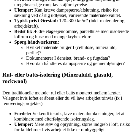
uregelmæssige rum, lav støjforstyrrelse.
Ulemper:
Kan kræve dampspærre/afslutning, risiko for
sækning ved dårlig udførsel, varierende materialekvalitet.
Typisk pris i Ørestad:
120–300 kr./m² (inkl. materialer og
arbejdskraft).
Bedst til:
Ældre etageejendomme, parcelhuse med uisolerede
loftrum og huse med mange krybekældre.
Spørg håndværkeren:
Hvilket materiale bruger I (cellulose, mineraluld,
perlite)?
Dokumenterer I densitet, brand- og fugtdata?
Hvordan håndteres dampspærre og gennemføringer?
Rul- eller batts‑isolering (Mineraluld, glasuld,
rockwool)
Den traditionelle metode: rul eller batts monteret mellem lægter.
Velegnet hvis loftet er åbent eller du vil lave arbejdet trinvis (fx i
renove­ringsprojekter).
Fordele:
Velkendt teknik, lave materialomkostninger, let at
kombinere med efterfølgende isoleringslag.
Ulemper:
Mere støv og oprydning, større indgreb i loft, risiko
for kuldebroer hvis arbejdet ikke er omhyggeligt.