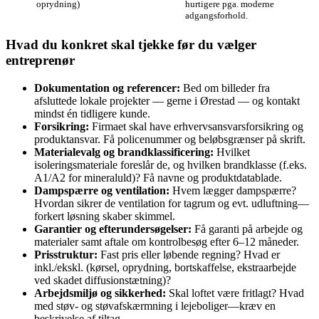
oprydning)
hurtigere pga. moderne
adgangsforhold.
Hvad du konkret skal tjekke før du vælger
entreprenør
Dokumentation og referencer:
Bed om billeder fra
afsluttede lokale projekter — gerne i Ørestad — og kontakt
mindst én tidligere kunde.
Forsikring:
Firmaet skal have erhvervsansvarsforsikring og
produktansvar. Få policenummer og beløbsgrænser på skrift.
Materialevalg og brandklassificering:
Hvilket
isoleringsmateriale foreslår de, og hvilken brandklasse (f.eks.
A1/A2 for mineraluld)? Få navne og produktdatablade.
Dampspærre og ventilation:
Hvem lægger dampspærre?
Hvordan sikrer de ventilation for tagrum og evt. udluftning—
forkert løsning skaber skimmel.
Garantier og efterundersøgelser:
Få garanti på arbejde og
materialer samt aftale om kontrolbesøg efter 6–12 måneder.
Prisstruktur:
Fast pris eller løbende regning? Hvad er
inkl./ekskl. (kørsel, oprydning, bortskaffelse, ekstraarbejde
ved skadet diffusionstætning)?
Arbejdsmiljø og sikkerhed:
Skal loftet være fritlagt? Hvad
med støv- og støvafskærmning i lejeboliger—kræv en
beskrivelse af tiltag.