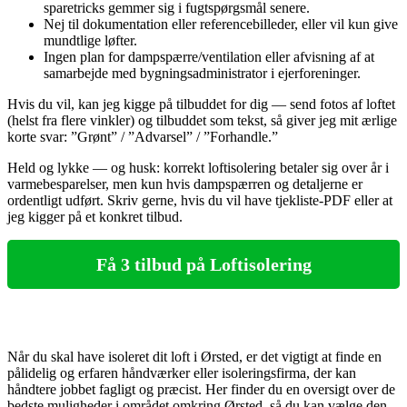
sparetricks gemmer sig i fugtspørgsmål senere.
Nej til dokumentation eller referencebilleder, eller vil kun give
mundtlige løfter.
Ingen plan for dampspærre/ventilation eller afvisning af at
samarbejde med bygningsadministrator i ejerforeninger.
Hvis du vil, kan jeg kigge på tilbuddet for dig — send fotos af loftet
(helst fra flere vinkler) og tilbuddet som tekst, så giver jeg mit ærlige
korte svar: ”Grønt” / ”Advarsel” / ”Forhandle.”
Held og lykke — og husk: korrekt loftisolering betaler sig over år i
varmebesparelser, men kun hvis dampspærren og detaljerne er
ordentligt udført. Skriv gerne, hvis du vil have tjekliste‑PDF eller at
jeg kigger på et konkret tilbud.
Få 3 tilbud på Loftisolering
Når du skal have isoleret dit loft i Ørsted, er det vigtigt at finde en
pålidelig og erfaren håndværker eller isoleringsfirma, der kan
håndtere jobbet fagligt og præcist. Her finder du en oversigt over de
bedste muligheder i området omkring Ørsted, så du kan vælge den