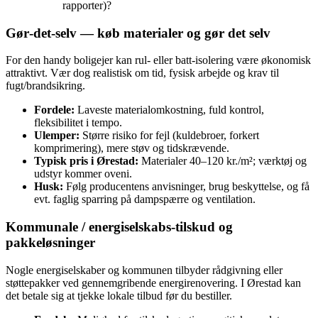
rapporter)?
Gør‑det‑selv — køb materialer og gør det selv
For den handy boligejer kan rul- eller batt‑isolering være økonomisk
attraktivt. Vær dog realistisk om tid, fysisk arbejde og krav til
fugt/brandsikring.
Fordele:
Laveste materialomkostning, fuld kontrol,
fleksibilitet i tempo.
Ulemper:
Større risiko for fejl (kuldebroer, forkert
komprimering), mere støv og tidskrævende.
Typisk pris i Ørestad:
Materialer 40–120 kr./m²; værktøj og
udstyr kommer oveni.
Husk:
Følg producentens anvisninger, brug beskyttelse, og få
evt. faglig sparring på dampspærre og ventilation.
Kommunale / energiselskabs‑tilskud og
pakkeløsninger
Nogle energiselskaber og kommunen tilbyder rådgivning eller
støttepakker ved gennemgribende energirenovering. I Ørestad kan
det betale sig at tjekke lokale tilbud før du bestiller.