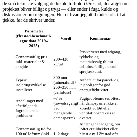
de små tekniske valg og de lokale forhold i Ørestad, der afgør om
projektet bliver billigt og trygt — eller ender i fugt, kulde og
diskussioner om regningen. Her er hvad jeg altid råder folk til at
tjekke, før de skriver under.
Parameter
(Ørestad‑benchmark,
Værdi
Kommentar
egne data 2019–
2025)
Pris varierer med adgang,
Gennemsnitlig pris
tykkelse og
200–420
inkl. materialer &
materialevalg (blæst
kr./m²
arbejde
cellulose billigere end
sprøjteskum).
300 mm
Typisk
Anbefalet for parcel- og
(mineraluld) /
isoleringstykkelse
lejeboliger for god
250–350 mm
installeret
energieffektivitet.
(cellulose)
~7 %
Fugtproblemer ses oftest
Andel sager med
(hovedsageligt
når dampspærre ikke er
efterfølgende
ved
korrekt udført eller
fugtrelaterede
manglende
ventilationspraksis er
problemer
dampspærre)
overset.
Afhænger af adgang, om
Gennemsnitlig tid for
loftet er tildækket eller
100 m² loftrum (inkl.
1–2 dage
blæst osv. I Ørestad ofte