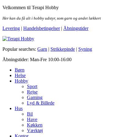
Skip
Velkommen til Terapi Hobby
to
the
Her kan du få alt i hobby udstyr, som garn og andet lækkert
content
Levering
|
Handelsbetingelser
|
Åbningstider
Terapi Hobby
Popular searches:
Garn
|
Strikkepinde
|
Syning
Åbningstider: Man-Fre 10:00-16:00
Børn
Helse
Hobby
Sport
Rejse
Gaming
Lyd & Billede
Hus
Bil
Have
Køkken
Værktøj
Kontor