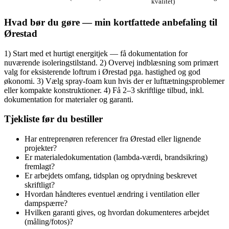
kvalitet)
Hvad bør du gøre — min kortfattede anbefaling til
Ørestad
1) Start med et hurtigt energitjek — få dokumentation for
nuværende isoleringstilstand. 2) Overvej indblæsning som primært
valg for eksisterende loftrum i Ørestad pga. hastighed og god
økonomi. 3) Vælg spray‑foam kun hvis der er lufttætningsproblemer
eller kompakte konstruktioner. 4) Få 2–3 skriftlige tilbud, inkl.
dokumentation for materialer og garanti.
Tjekliste før du bestiller
Har entreprenøren referencer fra Ørestad eller lignende
projekter?
Er materialedokumentation (lambda‑værdi, brandsikring)
fremlagt?
Er arbejdets omfang, tidsplan og oprydning beskrevet
skriftligt?
Hvordan håndteres eventuel ændring i ventilation eller
dampspærre?
Hvilken garanti gives, og hvordan dokumenteres arbejdet
(måling/fotos)?