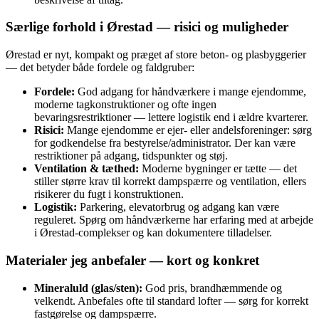
Særlige forhold i Ørestad — risici og muligheder
Ørestad er nyt, kompakt og præget af store beton- og plasbyggerier
— det betyder både fordele og faldgruber:
Fordele:
God adgang for håndværkere i mange ejendomme,
moderne tagkonstruktioner og ofte ingen
bevaringsrestriktioner — lettere logistik end i ældre kvarterer.
Risici:
Mange ejendomme er ejer- eller andelsforeninger: sørg
for godkendelse fra bestyrelse/administrator. Der kan være
restriktioner på adgang, tidspunkter og støj.
Ventilation & tæthed:
Moderne bygninger er tætte — det
stiller større krav til korrekt dampspærre og ventilation, ellers
risikerer du fugt i konstruktionen.
Logistik:
Parkering, elevatorbrug og adgang kan være
reguleret. Spørg om håndværkerne har erfaring med at arbejde
i Ørestad-complekser og kan dokumentere tilladelser.
Materialer jeg anbefaler — kort og konkret
Mineraluld (glas/sten):
God pris, brandhæmmende og
velkendt. Anbefales ofte til standard lofter — sørg for korrekt
fastgørelse og dampspærre.