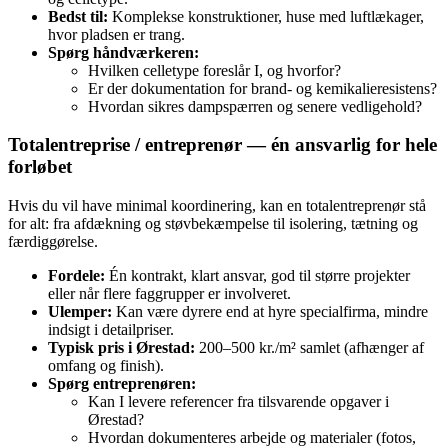
Bedst til:
Komplekse konstruktioner, huse med luftlækager,
hvor pladsen er trang.
Spørg håndværkeren:
Hvilken celletype foreslår I, og hvorfor?
Er der dokumentation for brand- og kemikalieresistens?
Hvordan sikres dampspærren og senere vedligehold?
Totalentreprise / entreprenør — én ansvarlig for hele
forløbet
Hvis du vil have minimal koordinering, kan en totalentreprenør stå
for alt: fra afdækning og støvbekæmpelse til isolering, tætning og
færdiggørelse.
Fordele:
Én kontrakt, klart ansvar, god til større projekter
eller når flere faggrupper er involveret.
Ulemper:
Kan være dyrere end at hyre specialfirma, mindre
indsigt i detailpriser.
Typisk pris i Ørestad:
200–500 kr./m² samlet (afhænger af
omfang og finish).
Spørg entreprenøren:
Kan I levere referencer fra tilsvarende opgaver i
Ørestad?
Hvordan dokumenteres arbejde og materialer (fotos,