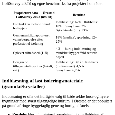
LoftSurvey 2025) og egne benchmarks fra projekter i området.
Proprietært data — Ørestad
Resultat
LoftSurvey 2025 (n=278)
Indblæsning: 62% · Rul/batts:
Foretrukken metode blandt
18% · Sprayfoam: 7% ·
boligejere
Gør‑det‑selv (rul): 13%
Gennemsnitlig rapporteret
18% (median), spredning 12–
varmebesparelse efter
25%
professionel isolering
4,3 — hurtig indblæsning og
Oplevet tilfredshed (1–5)
mindsket byggeaffald scorede
højest
Beregnede
Indblæsning: 3,8 år · Rul/batts
tilbagebetalingstider (lokalt,
(professionel): 4,5 år ·
est.)
Sprayfoam: 6,2 år
Indblæsning af løst isoleringsmateriale
(granulat/krystaller)
Indblæsning er ofte det hurtigste valg til både ældre huse og nyere
bygninger med svært tilgængelige hulrum. I Ørestad er det populært
på grund af ringe byggefaglig gene og hurtig udførelse.
Fordele:
Hurtigt, minimal oprydning, god udfyldning af