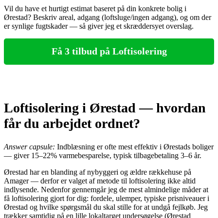
Vil du have et hurtigt estimat baseret på din konkrete bolig i
Ørestad? Beskriv areal, adgang (loftsluge/ingen adgang), og om der
er synlige fugtskader — så giver jeg et skræddersyet overslag.
Få 3 tilbud på Loftisolering
Loftisolering i Ørestad — hvordan
får du arbejdet ordnet?
Answer capsule:
Indblæsning er ofte mest effektiv i Ørestads boliger
— giver 15–22% varmebesparelse, typisk tilbagebetaling 3–6 år.
Ørestad har en blanding af nybyggeri og ældre rækkehuse på
Amager — derfor er valget af metode til loftisolering ikke altid
indlysende. Nedenfor gennemgår jeg de mest almindelige måder at
få loftisolering gjort for dig: fordele, ulemper, typiske prisniveauer i
Ørestad og hvilke spørgsmål du skal stille for at undgå fejlkøb. Jeg
trækker samtidig på en lille lokaltarget undersøgelse (Ørestad