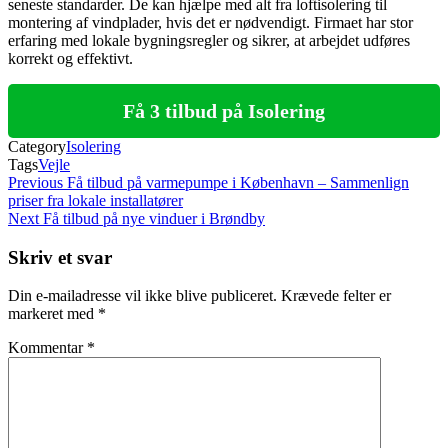
seneste standarder. De kan hjælpe med alt fra loftisolering til
montering af vindplader, hvis det er nødvendigt. Firmaet har stor
erfaring med lokale bygningsregler og sikrer, at arbejdet udføres
korrekt og effektivt.
Få 3 tilbud på Isolering
Category
Isolering
Tags
Vejle
Indlægsnavigation
Previous
Previous
Få tilbud på varmepumpe i København – Sammenlign
Post
priser fra lokale installatører
Next
Next
Få tilbud på nye vinduer i Brøndby
Post
Skriv et svar
Din e-mailadresse vil ikke blive publiceret.
Krævede felter er
markeret med
*
Kommentar
*