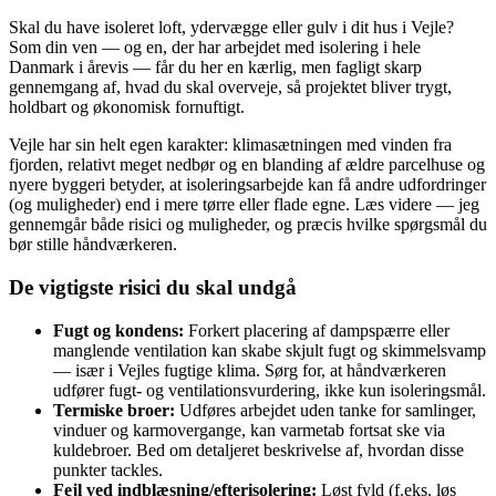
Skal du have isoleret loft, ydervægge eller gulv i dit hus i Vejle?
Som din ven — og en, der har arbejdet med isolering i hele
Danmark i årevis — får du her en kærlig, men fagligt skarp
gennemgang af, hvad du skal overveje, så projektet bliver trygt,
holdbart og økonomisk fornuftigt.
Vejle har sin helt egen karakter: klimasætningen med vinden fra
fjorden, relativt meget nedbør og en blanding af ældre parcelhuse og
nyere byggeri betyder, at isoleringsarbejde kan få andre udfordringer
(og muligheder) end i mere tørre eller flade egne. Læs videre — jeg
gennemgår både risici og muligheder, og præcis hvilke spørgsmål du
bør stille håndværkeren.
De vigtigste risici du skal undgå
Fugt og kondens:
Forkert placering af dampspærre eller
manglende ventilation kan skabe skjult fugt og skimmelsvamp
— især i Vejles fugtige klima. Sørg for, at håndværkeren
udfører fugt- og ventilationsvurdering, ikke kun isoleringsmål.
Termiske broer:
Udføres arbejdet uden tanke for samlinger,
vinduer og karmovergange, kan varmetab fortsat ske via
kuldebroer. Bed om detaljeret beskrivelse af, hvordan disse
punkter tackles.
Fejl ved indblæsning/efterisolering:
Løst fyld (f.eks. løs