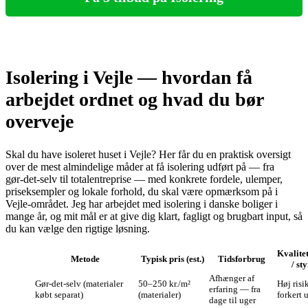
Isolering i Vejle — hvordan få
arbejdet ordnet og hvad du bør
overveje
Skal du have isoleret huset i Vejle? Her får du en praktisk oversigt
over de mest almindelige måder at få isolering udført på — fra
gør‑det‑selv til totalentreprise — med konkrete fordele, ulemper,
priseksempler og lokale forhold, du skal være opmærksom på i
Vejle-området. Jeg har arbejdet med isolering i danske boliger i
mange år, og mit mål er at give dig klart, fagligt og brugbart input, så
du kan vælge den rigtige løsning.
Kvalitet
Metode
Typisk pris (est.)
Tidsforbrug
/ st
Afhænger af
Gør‑det‑selv (materialer
50–250 kr./m²
Høj risi
erfaring — fra
købt separat)
(materialer)
forkert 
dage til uger