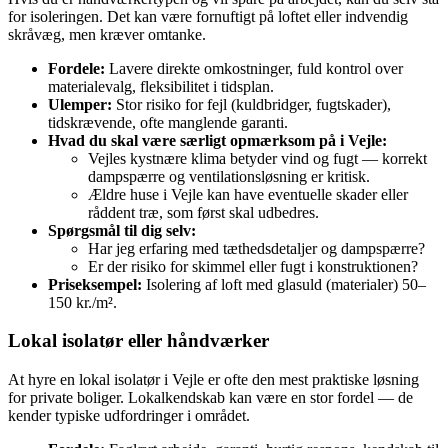
for isoleringen. Det kan være fornuftigt på loftet eller indvendig
skråvæg, men kræver omtanke.
Fordele:
Lavere direkte omkostninger, fuld kontrol over
materialevalg, fleksibilitet i tidsplan.
Ulemper:
Stor risiko for fejl (kuldbridger, fugtskader),
tidskrævende, ofte manglende garanti.
Hvad du skal være særligt opmærksom på i Vejle:
Vejles kystnære klima betyder vind og fugt — korrekt
dampspærre og ventilationsløsning er kritisk.
Ældre huse i Vejle kan have eventuelle skader eller
råddent træ, som først skal udbedres.
Spørgsmål til dig selv:
Har jeg erfaring med tæthedsdetaljer og dampspærre?
Er der risiko for skimmel eller fugt i konstruktionen?
Priseksempel:
Isolering af loft med glasuld (materialer) 50–
150 kr./m².
Lokal isolatør eller håndværker
At hyre en lokal isolatør i Vejle er ofte den mest praktiske løsning
for private boliger. Lokalkendskab kan være en stor fordel — de
kender typiske udfordringer i området.