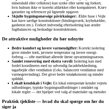
mineraluld eller cellulose) kan synke eller sætte sig forkert,
hvis hulrum ikke er korrekt afdækket eller kompakteret. Kræv
garantier og referencer på lignende opgaver.
Skjulte bygningsmæssige påvirkninger:
Ældre huse i Vejle
kan have særlige konstruktioner (bindingsværk, krybekældre,
gasbeton mv.). Forkert indvendig efterisolering kan ændre
fugtbalancen og beskadige konstruktionen.
De attraktive muligheder du bør udnytte
Bedre komfort og lavere varmeudgifter:
Korrekt isolering
giver mindre træk, jævnere temperatur og lavere energi­
forbrug — ofte mærkbart allerede første opvarmningssæson.
Samlet renovering med ekstra værdi:
Isolering kan med
fordel koordineres med ny udvendig facadebeklædning,
tagarbejde eller ventilation (f.eks. balanceret ventilation med
varmegenvinding). Det giver bedre totaløkonomi og mindre
spildtid.
Lokalt kendskab i Vejle:
En lokal entreprenør kender vejrets
udfordringer, typiske bygningsudfordringer i området og
lokale regler — det hjælper ved valg af materialer og metoder.
Praktisk tjekliste — hvad du skal spørge om før du
siger ja