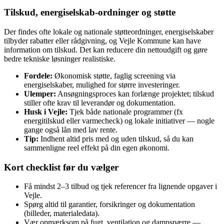
Tilskud, energiselskab‑ordninger og støtte
Der findes ofte lokale og nationale støtteordninger, energiselskaber
tilbyder rabatter eller rådgivning, og Vejle Kommune kan have
information om tilskud. Det kan reducere din nettoudgift og gøre
bedre tekniske løsninger realistiske.
Fordele:
Økonomisk støtte, faglig screening via
energiselskaber, mulighed for større investeringer.
Ulemper:
Ansøgningsproces kan forlænge projektet; tilskud
stiller ofte krav til leverandør og dokumentation.
Husk i Vejle:
Tjek både nationale programmer (fx
energitilskud eller varmecheck) og lokale initiativer — nogle
gange også lån med lav rente.
Tip:
Indhent altid pris med og uden tilskud, så du kan
sammenligne reel effekt på din egen økonomi.
Kort checklist før du vælger
Få mindst 2–3 tilbud og tjek referencer fra lignende opgaver i
Vejle.
Spørg altid til garantier, forsikringer og dokumentation
(billeder, materialedata).
Vær opmærksom på fugt, ventilation og dampspærre —