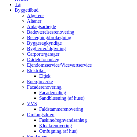
Tøj
Byggetilbud
Algerens
Altaner
Anlægsarbejde
Badeværelsesrenovering
Belægning/brolægning
Byggesagkyndige
Bygherrerådgivning
Carporte/garager
Dørtelefonanlæg
Ejendomsservice/Viceværtservice
Elektriker
Eltjek
Energimærke
Facaderenovering
Facademaling
Sandblæsning (af huse)
VVS
Faldstammerenovering
Omfangsdræn
Faskine/regnvandsanlæg
Kloakrenovering
Omfugning (af hus)
Fundament