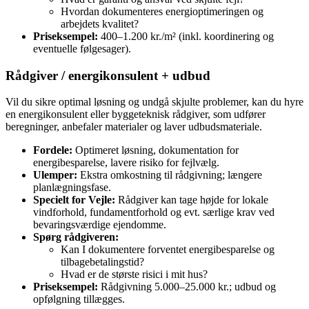
Hvordan dokumenteres energioptimeringen og
arbejdets kvalitet?
Priseksempel:
400–1.200 kr./m² (inkl. koordinering og
eventuelle følgesager).
Rådgiver / energikonsulent + udbud
Vil du sikre optimal løsning og undgå skjulte problemer, kan du hyre
en energikonsulent eller byggeteknisk rådgiver, som udfører
beregninger, anbefaler materialer og laver udbudsmateriale.
Fordele:
Optimeret løsning, dokumentation for
energibesparelse, lavere risiko for fejlvælg.
Ulemper:
Ekstra omkostning til rådgivning; længere
planlægningsfase.
Specielt for Vejle:
Rådgiver kan tage højde for lokale
vindforhold, fundamentforhold og evt. særlige krav ved
bevaringsværdige ejendomme.
Spørg rådgiveren:
Kan I dokumentere forventet energibesparelse og
tilbagebetalingstid?
Hvad er de største risici i mit hus?
Priseksempel:
Rådgivning 5.000–25.000 kr.; udbud og
opfølgning tillægges.