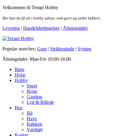
Skip
Velkommen til Terapi Hobby
to
the
Her kan du få alt i hobby udstyr, som garn og andet lækkert
content
Levering
|
Handelsbetingelser
|
Åbningstider
Terapi Hobby
Popular searches:
Garn
|
Strikkepinde
|
Syning
Åbningstider: Man-Fre 10:00-16:00
Børn
Helse
Hobby
Sport
Rejse
Gaming
Lyd & Billede
Hus
Bil
Have
Køkken
Værktøj
Kontor