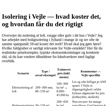
Isolering i Vejle — hvad koster det,
og hvordan får du det rigtigt
Overvejer du isolering af loft, vægge eller gulv i dit hus i Vejle? Jeg
har arbejdet med boligisolering i Jylland i mange år og ser ofte de
samme spørgsmål: Hvad koster det reelt? Hvad skal jeg gøre først?
Hvilke faldgruber er særligt relevante for Vejle-området? Her får du
realistiske priseksempler, typiske ekstraomkostninger og konkrete
råd, så du kan vurdere tilbuddene fra håndværkere med fagligt
overblik.
Estimeret
Type /
Kommentar —
Scenario
pris (inkl.
areal‑eksempel
Vejle‑specifikt
moms)
Let og ofte billigst pr. kW
100–300
sparet. I Vejle er
Efterisolering af
200–300 mm,
kr./m² →
tilgængelighed i ældre
loft
80–150 m²
8.000–
byhuse afgørende for pris
45.000 kr.
(loftkrybbe, skråloft).
200–450
Non‑invasiv for mange
Hulmursisolering
50–150 m²
kr./m² →
parcelhuse. God løsning f