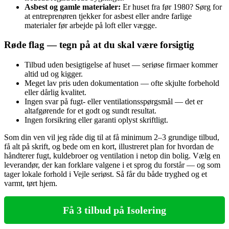
Asbest og gamle materialer:
Er huset fra før 1980? Sørg for
at entreprenøren tjekker for asbest eller andre farlige
materialer før arbejde på loft eller vægge.
Røde flag — tegn på at du skal være forsigtig
Tilbud uden besigtigelse af huset — seriøse firmaer kommer
altid ud og kigger.
Meget lav pris uden dokumentation — ofte skjulte forbehold
eller dårlig kvalitet.
Ingen svar på fugt- eller ventilationsspørgsmål — det er
altafgørende for et godt og sundt resultat.
Ingen forsikring eller garanti oplyst skriftligt.
Som din ven vil jeg råde dig til at få minimum 2–3 grundige tilbud,
få alt på skrift, og bede om en kort, illustreret plan for hvordan de
håndterer fugt, kuldebroer og ventilation i netop din bolig. Vælg en
leverandør, der kan forklare valgene i et sprog du forstår — og som
tager lokale forhold i Vejle seriøst. Så får du både tryghed og et
varmt, tørt hjem.
Få 3 tilbud på Isolering