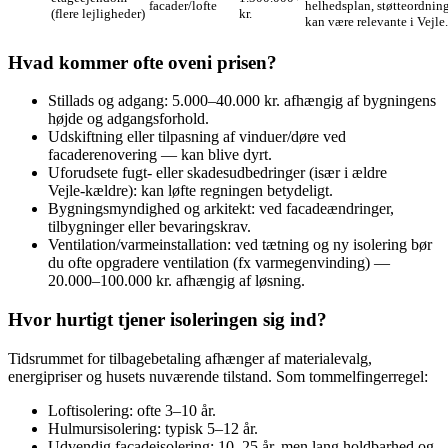
facader/lofte
helhedsplan, støtteordnin
(flere lejligheder)
kr.
kan være relevante i Vejle.
Hvad kommer ofte oveni prisen?
Stillads og adgang: 5.000–40.000 kr. afhængig af bygningens
højde og adgangsforhold.
Udskiftning eller tilpasning af vinduer/døre ved
facaderenovering — kan blive dyrt.
Uforudsete fugt‑ eller skadesudbedringer (især i ældre
Vejle‑kældre): kan løfte regningen betydeligt.
Bygningsmyndighed og arkitekt: ved facadeændringer,
tilbygninger eller bevaringskrav.
Ventilation/varmeinstallation: ved tætning og ny isolering bør
du ofte opgradere ventilation (fx varmegenvinding) —
20.000–100.000 kr. afhængig af løsning.
Hvor hurtigt tjener isoleringen sig ind?
Tidsrummet for tilbagebetaling afhænger af materialevalg,
energipriser og husets nuværende tilstand. Som tommelfingerregel:
Loftisolering: ofte 3–10 år.
Hulmursisolering: typisk 5–12 år.
Udvendig facadeisolering: 10–25 år, men lang holdbarhed og