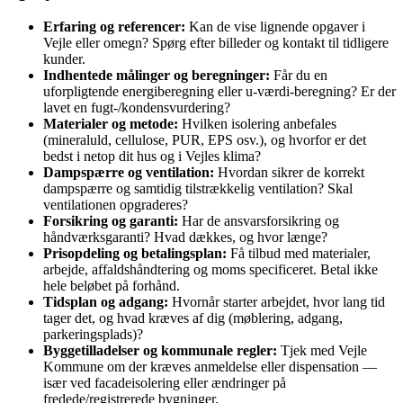
Erfaring og referencer:
Kan de vise lignende opgaver i
Vejle eller omegn? Spørg efter billeder og kontakt til tidligere
kunder.
Indhentede målinger og beregninger:
Får du en
uforpligtende energiberegning eller u‑værdi‑beregning? Er der
lavet en fugt‑/kondensvurdering?
Materialer og metode:
Hvilken isolering anbefales
(mineraluld, cellulose, PUR, EPS osv.), og hvorfor er det
bedst i netop dit hus og i Vejles klima?
Dampspærre og ventilation:
Hvordan sikrer de korrekt
dampspærre og samtidig tilstrækkelig ventilation? Skal
ventilationen opgraderes?
Forsikring og garanti:
Har de ansvarsforsikring og
håndværksgaranti? Hvad dækkes, og hvor længe?
Prisopdeling og betalingsplan:
Få tilbud med materialer,
arbejde, affaldshåndtering og moms specificeret. Betal ikke
hele beløbet på forhånd.
Tidsplan og adgang:
Hvornår starter arbejdet, hvor lang tid
tager det, og hvad kræves af dig (møblering, adgang,
parkeringsplads)?
Byggetilladelser og kommunale regler:
Tjek med Vejle
Kommune om der kræves anmeldelse eller dispensation —
især ved facadeisolering eller ændringer på
fredede/registrerede bygninger.