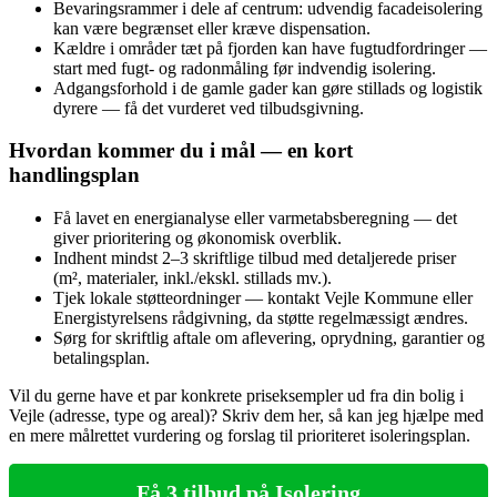
Bevaringsrammer i dele af centrum: udvendig facadeisolering
kan være begrænset eller kræve dispensation.
Kældre i områder tæt på fjorden kan have fugtudfordringer —
start med fugt‑ og radonmåling før indvendig isolering.
Adgangsforhold i de gamle gader kan gøre stillads og logistik
dyrere — få det vurderet ved tilbudsgivning.
Hvordan kommer du i mål — en kort
handlingsplan
Få lavet en energianalyse eller varmetabsberegning — det
giver prioritering og økonomisk overblik.
Indhent mindst 2–3 skriftlige tilbud med detaljerede priser
(m², materialer, inkl./ekskl. stillads mv.).
Tjek lokale støtteordninger — kontakt Vejle Kommune eller
Energistyrelsens rådgivning, da støtte regelmæssigt ændres.
Sørg for skriftlig aftale om aflevering, oprydning, garantier og
betalingsplan.
Vil du gerne have et par konkrete priseksempler ud fra din bolig i
Vejle (adresse, type og areal)? Skriv dem her, så kan jeg hjælpe med
en mere målrettet vurdering og forslag til prioriteret isoleringsplan.
Få 3 tilbud på Isolering