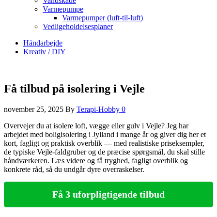
Vandskade
Varmepumpe
Varmepumper (luft-til-luft)
Vedligeholdelsesplaner
Håndarbejde
Kreativ / DIY
Få tilbud på isolering i Vejle
november 25, 2025
By
Terapi-Hobby
0
Overvejer du at isolere loft, vægge eller gulv i Vejle? Jeg har
arbejdet med boligisolering i Jylland i mange år og giver dig her et
kort, fagligt og praktisk overblik — med realistiske priseksempler,
de typiske Vejle‑faldgruber og de præcise spørgsmål, du skal stille
håndværkeren. Læs videre og få tryghed, fagligt overblik og
konkrete råd, så du undgår dyre overraskelser.
Få 3 uforpligtigende tilbud