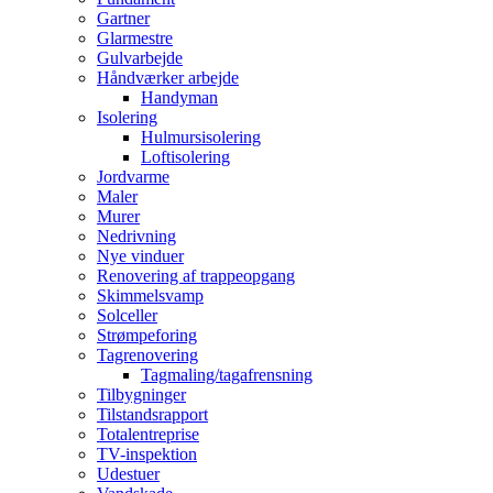
Gartner
Glarmestre
Gulvarbejde
Håndværker arbejde
Handyman
Isolering
Hulmursisolering
Loftisolering
Jordvarme
Maler
Murer
Nedrivning
Nye vinduer
Renovering af trappeopgang
Skimmelsvamp
Solceller
Strømpeforing
Tagrenovering
Tagmaling/tagafrensning
Tilbygninger
Tilstandsrapport
Totalentreprise
TV-inspektion
Udestuer