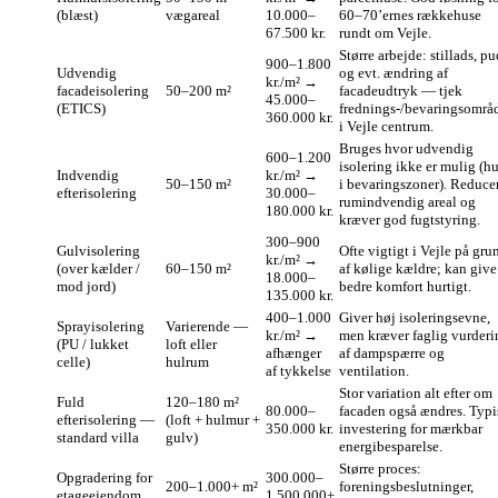
(blæst)
vægareal
10.000–
60–70’ernes rækkehuse
67.500 kr.
rundt om Vejle.
Større arbejde: stillads, pu
900–1.800
Udvendig
og evt. ændring af
kr./m² →
facadeisolering
50–200 m²
facadeudtryk — tjek
45.000–
(ETICS)
frednings‑/bevaringsområ
360.000 kr.
i Vejle centrum.
Bruges hvor udvendig
600–1.200
isolering ikke er mulig (h
Indvendig
kr./m² →
50–150 m²
i bevaringszoner). Reduce
efterisolering
30.000–
rumindvendig areal og
180.000 kr.
kræver god fugtstyring.
300–900
Gulvisolering
Ofte vigtigt i Vejle på gru
kr./m² →
(over kælder /
60–150 m²
af kølige kældre; kan give
18.000–
mod jord)
bedre komfort hurtigt.
135.000 kr.
400–1.000
Giver høj isoleringsevne,
Sprayisolering
Varierende —
kr./m² →
men kræver faglig vurderi
(PU / lukket
loft eller
afhænger
af dampspærre og
celle)
hulrum
af tykkelse
ventilation.
Stor variation alt efter om
Fuld
120–180 m²
80.000–
facaden også ændres. Typi
efterisolering —
(loft + hulmur +
350.000 kr.
investering for mærkbar
standard villa
gulv)
energibesparelse.
Større proces:
Opgradering for
300.000–
200–1.000+ m²
foreningsbeslutninger,
etageejendom
1.500.000+