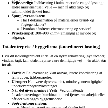
Vejle‑særligt:
Indblæsning i hulmure er ofte en god løsning i
ældre murstenshuse i Vejle — men få altid fugt- og
saltindholdet tjekket først.
Spørg leverandøren:
Har I dokumentation på materialernes brand- og
fugtegenskaber?
Hvordan håndteres eftermontering og service?
Priseksempel:
300–900 kr./m² (afhængig af metode og
adgang).
Totalentreprise / byggefirma (koordineret løsning)
Hvis dit isoleringsprojekt er del af en større renovering (nye facader,
vinduer, tag), kan totalentreprise være den rigtige vej — én aktør står
for alt.
Fordele:
Én leverandør, klart ansvar, lettere koordinering af
faggrupper, tidsbesparelse.
Ulemper:
Kan være dyrere samlet, mindre gennemsigtighed i
underleverandøromkostninger.
Når det giver mening i Vejle:
Ved omfattende
facaderenoveringer, kombination med fjernvarmearbejde eller
når der skal søges byggetilladelse.
Spørg entreprenøren:
Hvad er garanti og ansvar ved skjulte fejl?