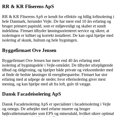
RR & KR Fliserens ApS
RR & KR Fliserens ApS er kendt for effektiv og billig loftisolering i
hele Danmark, herunder Vejle. De har mere end 10 års erfaring og
bruger primært papiruld, som er miljøvenligt og skaber et sundt
indeklima. Firmaet tilbyder løsningsorienteret service og sikrer, at
isoleringen er lufttæt og korrekt installeret. De kan også hjælpe med
isolering af skunk, hulrum og hele bygningen.
Byggefirmaet Ove Jensen
Byggefirmaet Ove Jensen har mere end 40 års erfaring med
isolering af bygningsdele i Vejle-området. De tilbyder uforpligtende
tilbud og rådgivning, og hjælper både private og virksomheder med
at finde de bedste løsninger til energibesparelse. Firmaet har stor
erfaring med at udpege de steder, hvor efterisolering giver mest
mening, og kan hjælpe med alt fra loft, gulv til vægge.
Dansk Facadeisolering ApS
Dansk Facadeisolering ApS er specialister i facadeisolering i Vejle
og omegn. De arbejder med erfarne murere og bruger
højkvalitetsmaterialer som EPS og mineraluld, hvilket sikrer optimal