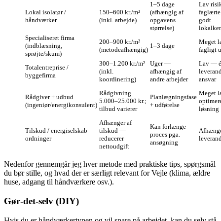
1–5 dage
Lav risi
Lokal isolatør /
150–600 kr./m²
(afhængig af
faglært
håndværker
(inkl. arbejde)
opgavens
godt
størrelse)
lokalke
Specialiseret firma
200–900 kr./m²
Meget l
(indblæsning,
1–3 dage
(metodeafhængig)
fagligt 
sprøjte/skum)
300–1.200 kr./m²
Uger —
Lav — 
Totalentreprise /
(inkl.
afhængig af
leverand
byggefirma
koordinering)
andre arbejder
ansvar
Rådgivning
Meget 
Rådgiver + udbud
Planlægningsfase
5.000–25.000 kr.;
optimer
(ingeniør/energikonsulent)
+ udførelse
tilbud varierer
løsning
Afhænger af
Kan forlænge
Tilskud / energiselskab
tilskud —
Afhænge
proces pga.
ordninger
reducerer
leveran
ansøgning
nettoudgift
Nedenfor gennemgår jeg hver metode med praktiske tips, spørgsmål
du bør stille, og hvad der er særligt relevant for Vejle (klima, ældre
huse, adgang til håndværkere osv.).
Gør‑det‑selv (DIY)
Hvis du er håndværkertypen og vil spare på arbejdet, kan du selv stå