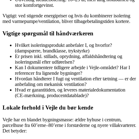
stor komfortgevinst.
Vigtigt: ved stigende energipriser og hvis du kombinerer isolering
med varmepumpe/ventilation, bliver tilbagebetalingstiden kortere.
Vigtige spørgsmål til håndværkeren
Hvilket isoleringsprodukt anbefaler I, og hvorfor?
(dampspærre, brandklasse, trykstyrke)
Er prisen inkl. stillads, oprydning, affaldshåndtering og
isoleringsmål efter udførelsen?
Kan I dokumentere tidligere arbejde i Vejle‑området? Har I
referencer fra lignende bygninger?
Hvordan håndterer I fugt og ventilation efter tætning — er der
anbefaling om mekanisk ventilation?
Hvad er garantitiden, og leveres materialedokumentation
(CE‑mærkning, producentdatablade)?
Lokale forhold i Vejle du bør kende
Vejle har en blandet bygningsmasse: ældre byhuse i centrum,
parcelhuse fra 60’erne–80’erne i forstæderne og nyere villakvarterer.
Det betyder: