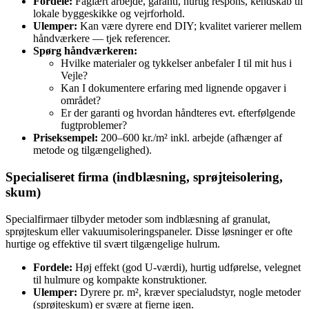
Fordele:
Faglært arbejde, garanti, hurtig respons, kendskab til
lokale byggeskikke og vejrforhold.
Ulemper:
Kan være dyrere end DIY; kvalitet varierer mellem
håndværkere — tjek referencer.
Spørg håndværkeren:
Hvilke materialer og tykkelser anbefaler I til mit hus i
Vejle?
Kan I dokumentere erfaring med lignende opgaver i
området?
Er der garanti og hvordan håndteres evt. efterfølgende
fugtproblemer?
Priseksempel:
200–600 kr./m² inkl. arbejde (afhænger af
metode og tilgængelighed).
Specialiseret firma (indblæsning, sprøjteisolering,
skum)
Specialfirmaer tilbyder metoder som indblæsning af granulat,
sprøjteskum eller vakuumisoleringspaneler. Disse løsninger er ofte
hurtige og effektive til svært tilgængelige hulrum.
Fordele:
Høj effekt (god U‑værdi), hurtig udførelse, velegnet
til hulmure og kompakte konstruktioner.
Ulemper:
Dyrere pr. m², kræver specialudstyr, nogle metoder
(sprøjte­skum) er svære at fjerne igen.