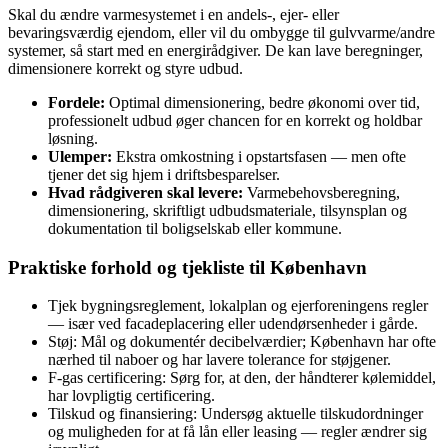
Skal du ændre varmesystemet i en andels-, ejer- eller
bevaringsværdig ejendom, eller vil du ombygge til gulvvarme/andre
systemer, så start med en energirådgiver. De kan lave beregninger,
dimensionere korrekt og styre udbud.
Fordele:
Optimal dimensionering, bedre økonomi over tid,
professionelt udbud øger chancen for en korrekt og holdbar
løsning.
Ulemper:
Ekstra omkostning i opstartsfasen — men ofte
tjener det sig hjem i driftsbesparelser.
Hvad rådgiveren skal levere:
Varmebehovsberegning,
dimensionering, skriftligt udbudsmateriale, tilsynsplan og
dokumentation til boligselskab eller kommune.
Praktiske forhold og tjekliste til København
Tjek bygningsreglement, lokalplan og ejerforeningens regler
— især ved facadeplacering eller udendørsenheder i gårde.
Støj: Mål og dokumentér decibelværdier; København har ofte
nærhed til naboer og har lavere tolerance for støjgener.
F‑gas certificering: Sørg for, at den, der håndterer kølemiddel,
har lovpligtig certificering.
Tilskud og finansiering: Undersøg aktuelle tilskudordninger
og muligheden for at få lån eller leasing — regler ændrer sig