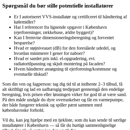
Spørgsmål du bør stille potentielle installatører
Er I autoriseret VVS‑installatør og certificeret til håndtering af
kølemidler?
Har I referencer fra lignende opgaver i København
(ejerforeninger, rækkehuse, ældre byggeri)?
Kan I fremvise dimensioneringsberegning og forventet
besparelse?
Hvad er støjniveauet (dB) for den foreslåede udedel, og
hvordan minimerer I gener for naboer?
Hvad er samlet pris inkl. el‑opgradering, evt.
radiatortilpasning og skjult montering på facaden?
Hvem håndterer ansøgning til ejerforening/kommune og
eventuelle tilskud?
Som din ven og fagperson: tag dig tid til at indhente 2–3 tilbud, få
alt skriftligt og lad en uafhængig tredjepart gennemgå den endelige
beregning, hvis prisen eller løsningen virker for god til at være sand.
På den måde undgår du dyre overraskelser og får en varmepumpe,
der både fungerer teknisk og spiller pænt sammen med
københavnske forhold.
Vil du, kan jeg hjælpe med en tjekliste, som du kan sende til særlige
installatører i København — så får du hurtigt sammenlignelige