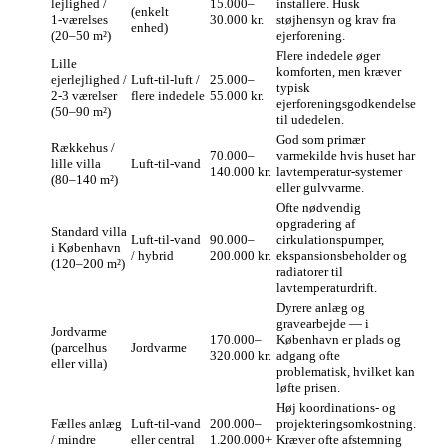
lejlighed /
15.000–
installere. Husk
(enkelt
1‑værelses
30.000 kr.
støjhensyn og krav fra
enhed)
(20–50 m²)
ejerforening.
Flere indedele øger
Lille
komforten, men kræver
ejerlejlighed /
Luft‑til‑luft /
25.000–
typisk
2‑3 værelser
flere indedele
55.000 kr.
ejerforeningsgodkendelse
(50–90 m²)
til udedelen.
God som primær
Rækkehus /
70.000–
varmekilde hvis huset har
lille villa
Luft‑til‑vand
140.000 kr.
lavtemperatur‑systemer
(80–140 m²)
eller gulvvarme.
Ofte nødvendig
opgradering af
Standard villa
Luft‑til‑vand
90.000–
cirkulationspumper,
i København
/ hybrid
200.000 kr.
ekspansionsbeholder og
(120–200 m²)
radiatorer til
lavtemperaturdrift.
Dyrere anlæg og
gravearbejde — i
Jordvarme
170.000–
København er plads og
(parcelhus
Jordvarme
320.000 kr.
adgang ofte
eller villa)
problematisk, hvilket kan
løfte prisen.
Høj koordinations‑ og
Fælles anlæg
Luft‑til‑vand
200.000–
projekteringsomkostning.
/ mindre
eller central
1.200.000+
Kræver ofte afstemning