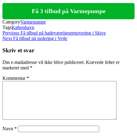
Få 3 tilbud på Varmepumpe
Category
Varmepumpe
Tags
København
Indlægsnavigation
Previous
Previous
Få tilbud på badeværelsesrenovering i Skive
Post
Next
Next
Få tilbud på isolering i Vejle
Post
Skriv et svar
Din e-mailadresse vil ikke blive publiceret.
Krævede felter er
markeret med
*
Kommentar
*
Navn
*