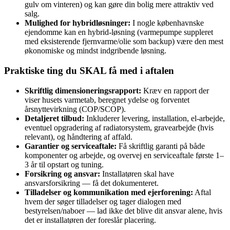
gulv om vinteren) og kan gøre din bolig mere attraktiv ved
salg.
Mulighed for hybridløsninger:
I nogle københavnske
ejendomme kan en hybrid‑løsning (varmepumpe suppleret
med eksisterende fjernvarme/olie som backup) være den mest
økonomiske og mindst indgribende løsning.
Praktiske ting du SKAL få med i aftalen
Skriftlig dimensioneringsrapport:
Kræv en rapport der
viser husets varmetab, beregnet ydelse og forventet
årsnyttevirkning (COP/SCOP).
Detaljeret tilbud:
Inkluderer levering, installation, el‑arbejde,
eventuel opgradering af radiatorsystem, gravearbejde (hvis
relevant), og håndtering af affald.
Garantier og serviceaftale:
Få skriftlig garanti på både
komponenter og arbejde, og overvej en serviceaftale første 1–
3 år til opstart og tuning.
Forsikring og ansvar:
Installatøren skal have
ansvarsforsikring — få det dokumenteret.
Tilladelser og kommunikation med ejerforening:
Aftal
hvem der søger tilladelser og tager dialogen med
bestyrelsen/naboer — lad ikke det blive dit ansvar alene, hvis
det er installatøren der foreslår placering.