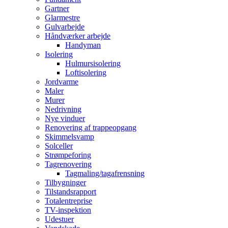
Gartner
Glarmestre
Gulvarbejde
Håndværker arbejde
Handyman
Isolering
Hulmursisolering
Loftisolering
Jordvarme
Maler
Murer
Nedrivning
Nye vinduer
Renovering af trappeopgang
Skimmelsvamp
Solceller
Strømpeforing
Tagrenovering
Tagmaling/tagafrensning
Tilbygninger
Tilstandsrapport
Totalentreprise
TV-inspektion
Udestuer