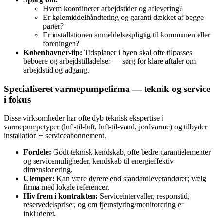
Hvem koordinerer arbejdstider og aflevering?
Er kølemiddelhåndtering og garanti dækket af begge
parter?
Er installationen anmeldelsespligtig til kommunen eller
foreningen?
Københavner‑tip:
Tidsplaner i byen skal ofte tilpasses
beboere og arbejdstilladelser — sørg for klare aftaler om
arbejdstid og adgang.
Specialiseret varmepumpefirma — teknik og service
i fokus
Disse virksomheder har ofte dyb teknisk ekspertise i
varmepumpetyper (luft‑til‑luft, luft‑til‑vand, jordvarme) og tilbyder
installation + serviceabonnement.
Fordele:
Godt teknisk kendskab, ofte bedre garantielementer
og servicemuligheder, kendskab til energieffektiv
dimensionering.
Ulemper:
Kan være dyrere end standardleverandører; vælg
firma med lokale referencer.
Hiv frem i kontrakten:
Serviceintervaller, responstid,
reservedelspriser, og om fjernstyring/monitorering er
inkluderet.