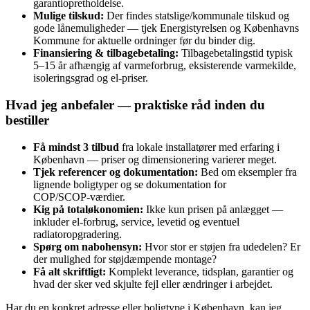
garantiopretholdelse.
Mulige tilskud:
Der findes statslige/kommunale tilskud og
gode lånemuligheder — tjek Energistyrelsen og Københavns
Kommune for aktuelle ordninger før du binder dig.
Finansiering & tilbagebetaling:
Tilbagebetalingstid typisk
5–15 år afhængig af varmeforbrug, eksisterende varmekilde,
isoleringsgrad og el‑priser.
Hvad jeg anbefaler — praktiske råd inden du
bestiller
Få mindst 3 tilbud
fra lokale installatører med erfaring i
København — priser og dimensionering varierer meget.
Tjek referencer og dokumentation:
Bed om eksempler fra
lignende boligtyper og se dokumentation for
COP/SCOP‑værdier.
Kig på totaløkonomien:
Ikke kun prisen på anlægget —
inkluder el‑forbrug, service, levetid og eventuel
radiatoropgradering.
Spørg om nabohensyn:
Hvor stor er støjen fra udedelen? Er
der mulighed for støjdæmpende montage?
Få alt skriftligt:
Komplekt leverance, tidsplan, garantier og
hvad der sker ved skjulte fejl eller ændringer i arbejdet.
Har du en konkret adresse eller boligtype i København, kan jeg