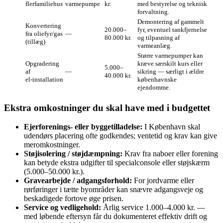
flerfamiliehus
varmepumpe
kr.
med bestyrelse og teknisk
forvaltning.
Demontering af gammelt
Konvertering
20.000–
fyr, eventuel tankfjernelse
fra oliefyr/gas
—
80.000 kr.
og tilpasning af
(tillæg)
varmeanlæg.
Større varmepumper kan
Opgradering
kræve særskilt kurs eller
5.000–
af
—
sikring — særligt i ældre
40.000 kr.
el‑installation
københavnske
ejendomme.
Ekstra omkostninger du skal have med i budgettet
Ejerforenings‑ eller byggetilladelse:
I København skal
udendørs placering ofte godkendes; ventetid og krav kan give
meromkostninger.
Støjisolering / støjdæmpning:
Krav fra naboer eller forening
kan betyde ekstra udgifter til specialconsole eller støjskærm
(5.000–50.000 kr.).
Gravearbejde / adgangsforhold:
For jordvarme eller
rørføringer i tætte byområder kan snævre adgangsveje og
beskadigede fortove øge prisen.
Service og vedligehold:
Årlig service 1.000–4.000 kr. —
med løbende eftersyn får du dokumenteret effektiv drift og