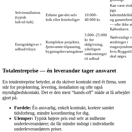
Kan være risi
pga.
Selvinstallation
Erfarne gør‑det‑selv
10.000–
kølemiddelhå
(typisk
folk eller ferieboliger
40.000 kr.
og garantibet
luft‑til‑luft)
— ofte ikke a
København.
5.000–25.000
Nødvendigt ve
kr. for
Komplekse projekter,
ændringer i
Energirådgiver +
rådgivning;
fjernvarme‑tilpasning,
etageejendom
udbud/tilsyn
yderligere
bygningsbevaringskrav
hvis Byggetil
omkostninger
skal søges.
til udbud
Totalentreprise — én leverandør tager ansvaret
En totalentreprise betyder, at du skriver kontrakt med ét firma, som
står for projektering, levering, installation og ofte også
myndighedskontakt. Det er den mest “hands‑off” måde at få arbejdet
gjort på.
Fordele:
Én ansvarlig, enkelt kontrakt, kortere samlet
tidsforbrug, mindre koordinering for dig.
Ulemper:
Typisk højere pris end selv at indhente
underleverandører; du får mindre indsigt i individuelle
underleverandørers priser.