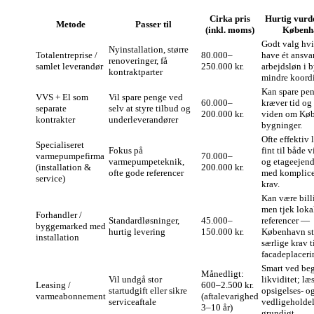
Cirka pris
Hurtig vurd
Metode
Passer til
(inkl. moms)
Københ
Godt valg hvi
Nyinstallation, større
Totalentreprise /
80.000–
have ét ansva
renoveringer, få
samlet leverandør
250.000 kr.
arbejdsløn i 
kontraktparter
mindre koordi
Kan spare pe
VVS + El som
Vil spare penge ved
60.000–
kræver tid og
separate
selv at styre tilbud og
200.000 kr.
viden om Kø
kontrakter
underleverandører
bygninger.
Ofte effektiv 
Specialiseret
Fokus på
fint til både 
varmepumpefirma
70.000–
varmepumpeteknik,
og etageeje
(installation &
200.000 kr.
ofte gode referencer
med komplice
service)
krav.
Kan være bill
men tjek loka
Forhandler /
Standardløsninger,
45.000–
referencer —
byggemarked med
hurtig levering
150.000 kr.
København sti
installation
særlige krav t
facadeplaceri
Smart ved be
Månedligt:
Vil undgå stor
likviditet; læ
Leasing /
600–2.500 kr.
startudgift eller sikre
opsigelses- o
varmeabonnement
(aftalevarighed
serviceaftale
vedligeholdel
3–10 år)
grundigt.