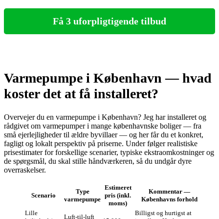
Få 3 uforpligtigende tilbud
Varmepumpe i København — hvad
koster det at få installeret?
Overvejer du en varmepumpe i København? Jeg har installeret og
rådgivet om varmepumper i mange københavnske boliger — fra
små ejerlejligheder til ældre byvillaer — og her får du et konkret,
fagligt og lokalt perspektiv på priserne. Under følger realistiske
prisestimater for forskellige scenarier, typiske ekstraomkostninger og
de spørgsmål, du skal stille håndværkeren, så du undgår dyre
overraskelser.
Estimeret
Type
Kommentar —
Scenario
pris (inkl.
varmepumpe
Københavns forhold
moms)
Lille
Billigst og hurtigst at
Luft‑til‑luft