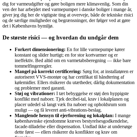
dig for varmeudgifter og gøre boligen mere klimavenlig. Som din
ven der har arbejdet med varmepumper i danske boliger i mange år,
giver jeg dig her de vigtigste ting at overveje, både de tekniske risici
og de særlige muligheder og begrænsninger, der følger ved at gøre
det i Københavns bymiljø.
De største risici — og hvordan du undgår dem
Forkert dimensionering:
En for lille varmepumpe kører
konstant og slider hurtigt; en for stor kortvarmer og er
ineffektiv. Bed altid om en varmetabsberegning — ikke bare
tommelfingerregler.
Mangel på korrekt certificering:
Sørg for, at installatøren er
autoriseret VVS-montør og har certifikat til håndtering af
kølemidler. Ellers risikerer du utætheder, dårlig dokumentation
og problemer med garanti.
Støj og vibrationer:
I tæt bebyggelse er støj den hyppigste
konflikt med naboer. Tjek decibel‑tal, krav i lokalplanen og
placer udedel så langt væk fra naboer og opholdsrum som
muligt — og få leveret anti‑vibrations‑beslag.
Manglende hensyn til ejerforening og lokalplan:
I mange
københavnske ejendomme kræves bestyrelsesgodkendelse,
facade‑tilladelse eller dispensation. Undlad ikke at undersøge
dette først — ellers risikerer du konflikter og krav om