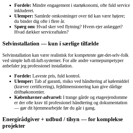
Fordele:
Mindre engagement i startøkonomi, ofte fuld service
inkluderet.
Ulemper:
Samlede omkostninger over tid kan være højere;
du binder dig ofte i flere år.
Spørg om:
Hvad sker ved flytning? Hvem ejer anlægget?
Hvad dækker serviceaftalen?
Selvinstallation — kun i særlige tilfælde
Selvinstallation kan være realistisk for kompetente gør‑det‑selv‑folk
ved simple luft‑til‑luft‑systemer. For alle andre varmepumpetyper
anbefaler jeg professionel installation.
Fordele:
Laveste pris, fuld kontrol.
Ulemper:
Tab af garanti, risiko ved håndtering af kølemiddel
(kræver certificering), fejldimensionering kan give dårlige
driftsøkonomier.
Københavner‑advarsel:
I trange gårde og etageejendomme
er der ofte krav til professionel håndtering og dokumentation
— gør dit hjemmearbejde før du går i gang.
Energirådgiver + udbud / tilsyn — for komplekse
projekter