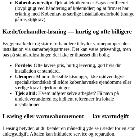
Københavner‑tip:
Tjek at teknikeren er F‑gas certificeret
(lovpligtigt ved håndtering af kølemidler) og at firmaet har
erfaring med Københavns særlige installationsforhold (trange
gårde, støjkrav).
Kæde/forhandler‑løsning — hurtig og ofte billigere
Byggemarkeder og større forhandlere tilbyder varmepumper plus
installation via samarbejdspartnere. Det kan være prisvenligt, men
pas på standardløsninger, der ikke er tilpasset din bolig.
Fordele:
Ofte lavere pris, hurtig levering, god hvis din
installation er standard.
Ulemper:
Mindre fleksible løsninger, ikke nødvendigvis
specialistkendskab til ældre københavnske ejendomme eller
særlige krav i ejerforeninger.
Tjek altid:
Hvem udfører selve arbejdet? Få navn på
underleverandøren og indhent referencer fra lokale
installationer.
Leasing eller varmeabonnement — lav startudgift
Leasing betyder, at du betaler en månedlig ydelse i stedet for en stor
anlægsudgift. Aftalen kan inkludere service og reparation.