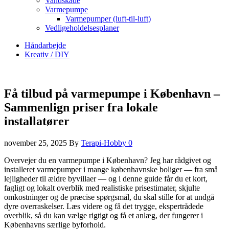
Vandskade
Varmepumpe
Varmepumper (luft-til-luft)
Vedligeholdelsesplaner
Håndarbejde
Kreativ / DIY
Få tilbud på varmepumpe i København –
Sammenlign priser fra lokale
installatører
november 25, 2025
By
Terapi-Hobby
0
Overvejer du en varmepumpe i København? Jeg har rådgivet og
installeret varmepumper i mange københavnske boliger — fra små
lejligheder til ældre byvillaer — og i denne guide får du et kort,
fagligt og lokalt overblik med realistiske prisestimater, skjulte
omkostninger og de præcise spørgsmål, du skal stille for at undgå
dyre overraskelser. Læs videre og få det trygge, ekspertrådede
overblik, så du kan vælge rigtigt og få et anlæg, der fungerer i
Københavns særlige byforhold.