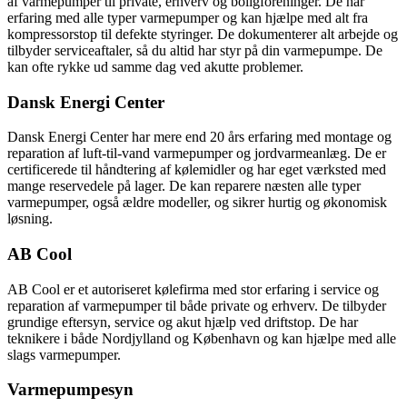
af varmepumper til private, erhverv og boligforeninger. De har
erfaring med alle typer varmepumper og kan hjælpe med alt fra
kompressorstop til defekte styringer. De dokumenterer alt arbejde og
tilbyder serviceaftaler, så du altid har styr på din varmepumpe. De
kan ofte rykke ud samme dag ved akutte problemer.
Dansk Energi Center
Dansk Energi Center har mere end 20 års erfaring med montage og
reparation af luft-til-vand varmepumper og jordvarmeanlæg. De er
certificerede til håndtering af kølemidler og har eget værksted med
mange reservedele på lager. De kan reparere næsten alle typer
varmepumper, også ældre modeller, og sikrer hurtig og økonomisk
løsning.
AB Cool
AB Cool er et autoriseret kølefirma med stor erfaring i service og
reparation af varmepumper til både private og erhverv. De tilbyder
grundige eftersyn, service og akut hjælp ved driftstop. De har
teknikere i både Nordjylland og København og kan hjælpe med alle
slags varmepumper.
Varmepumpesyn