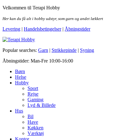
Skip
Velkommen til Terapi Hobby
to
the
Her kan du få alt i hobby udstyr, som garn og andet lækkert
content
Levering
|
Handelsbetingelser
|
Åbningstider
Terapi Hobby
Popular searches:
Garn
|
Strikkepinde
|
Syning
Åbningstider: Man-Fre 10:00-16:00
Børn
Helse
Hobby
Sport
Rejse
Gaming
Lyd & Billede
Hus
Bil
Have
Køkken
Værktøj
Kontor