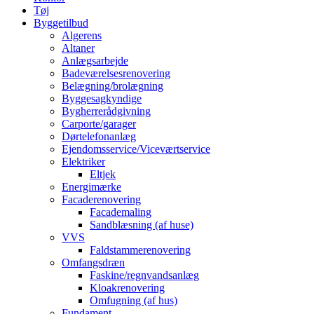
Tøj
Byggetilbud
Algerens
Altaner
Anlægsarbejde
Badeværelsesrenovering
Belægning/brolægning
Byggesagkyndige
Bygherrerådgivning
Carporte/garager
Dørtelefonanlæg
Ejendomsservice/Viceværtservice
Elektriker
Eltjek
Energimærke
Facaderenovering
Facademaling
Sandblæsning (af huse)
VVS
Faldstammerenovering
Omfangsdræn
Faskine/regnvandsanlæg
Kloakrenovering
Omfugning (af hus)
Fundament