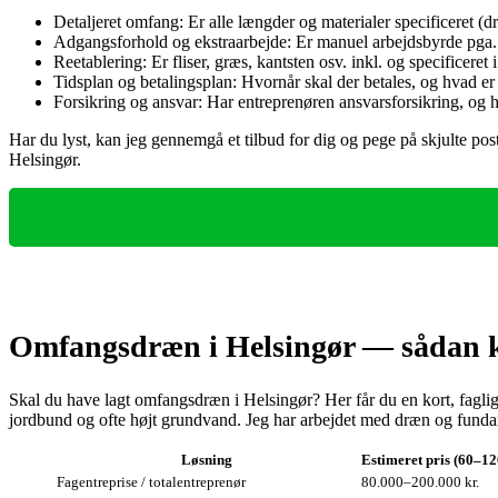
Detaljeret omfang: Er alle længder og materialer specificeret (d
Adgangsforhold og ekstraarbejde: Er manuel arbejdsbyrde pga.
Reetablering: Er fliser, græs, kantsten osv. inkl. og specificeret 
Tidsplan og betalingsplan: Hvornår skal der betales, og hvad er
Forsikring og ansvar: Har entreprenøren ansvarsforsikring, og 
Har du lyst, kan jeg gennemgå et tilbud for dig og pege på skjulte poste
Helsingør.
Omfangsdræn i Helsingør — sådan ka
Skal du have lagt omfangsdræn i Helsingør? Her får du en kort, fagli
jordbund og ofte højt grundvand. Jeg har arbejdet med dræn og fundamen
Løsning
Estimeret pris (60–1
Fagentreprise / totalentreprenør
80.000–200.000 kr.