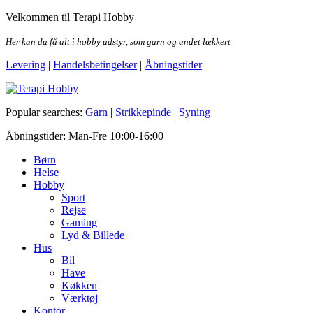
Skip
Velkommen til Terapi Hobby
to
the
Her kan du få alt i hobby udstyr, som garn og andet lækkert
content
Levering
|
Handelsbetingelser
|
Åbningstider
Terapi Hobby
Popular searches:
Garn
|
Strikkepinde
|
Syning
Åbningstider: Man-Fre 10:00-16:00
Børn
Helse
Hobby
Sport
Rejse
Gaming
Lyd & Billede
Hus
Bil
Have
Køkken
Værktøj
Kontor