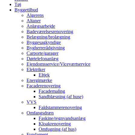
Tøj
Byggetilbud
Algerens
Altaner
Anlægsarbejde
Badeværelsesrenovering
Belægning/brolægning
Byggesagkyndige
Bygherrerådgivning
Carporte/garager
Dørtelefonanlæg
Ejendomsservice/Viceværtservice
Elektriker
Eltjek
Energimærke
Facaderenovering
Facademaling
Sandblæsning (af huse)
VVS
Faldstammerenovering
Omfangsdræn
Faskine/regnvandsanlæg
Kloakrenovering
Omfugning (af hus)
Fundament