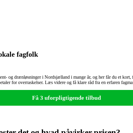
okale fagfolk
 og drænløsninger i Nordsjælland i mange år, og her får du et kort, fag
taler for overraskelser. Læs videre og få klare råd fra en erfaren fagma
Få 3 uforpligtigende tilbud
ter det og hvad påvirker prisen?