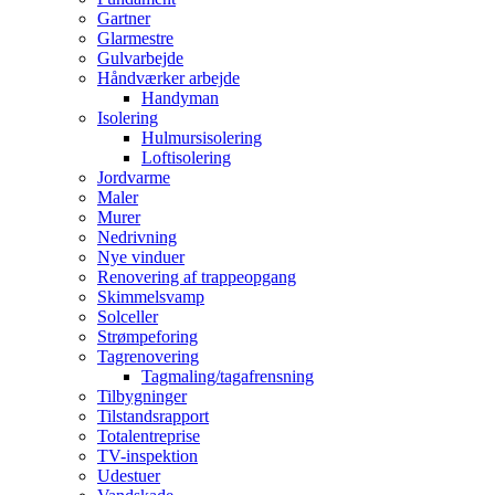
Gartner
Glarmestre
Gulvarbejde
Håndværker arbejde
Handyman
Isolering
Hulmursisolering
Loftisolering
Jordvarme
Maler
Murer
Nedrivning
Nye vinduer
Renovering af trappeopgang
Skimmelsvamp
Solceller
Strømpeforing
Tagrenovering
Tagmaling/tagafrensning
Tilbygninger
Tilstandsrapport
Totalentreprise
TV-inspektion
Udestuer