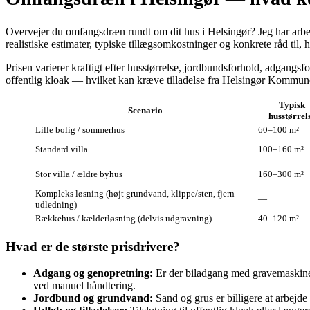
Overvejer du omfangsdræn rundt om dit hus i Helsingør? Jeg har arbej
realistiske estimater, typiske tillægsomkostninger og konkrete råd til,
Prisen varierer kraftigt efter husstørrelse, jordbundsforhold, adgangsf
offentlig kloak — hvilket kan kræve tilladelse fra Helsingør Kommune
Typisk
Scenario
husstørrel
Lille bolig / sommerhus
60–100 m²
Standard villa
100–160 m²
Stor villa / ældre byhus
160–300 m²
Kompleks løsning (højt grundvand, klippe/sten, fjern
—
udledning)
Rækkehus / kælderløsning (delvis udgravning)
40–120 m²
Hvad er de største prisdrivere?
Adgang og genopretning:
Er der biladgang med gravemaskine, 
ved manuel håndtering.
Jordbund og grundvand:
Sand og grus er billigere at arbejd