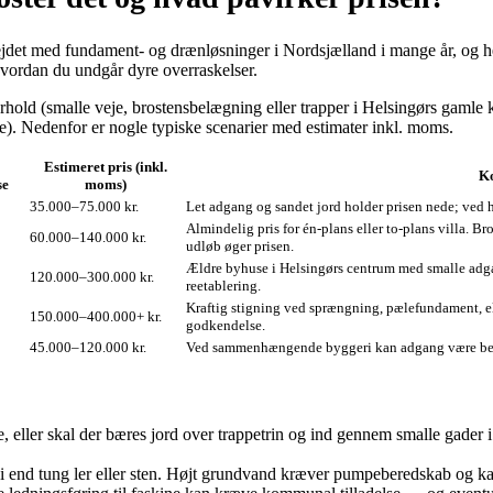
det med fundament- og drænløsninger i Nordsjælland i mange år, og her 
 hvordan du undgår dyre overraskelser.
orhold (smalle veje, brostensbelægning eller trapper i Helsingørs gamle k
). Nedenfor er nogle typiske scenarier med estimater inkl. moms.
Estimeret pris (inkl.
K
se
moms)
35.000–75.000 kr.
Let adgang og sandet jord holder prisen nede; ved
Almindelig pris for én‑plans eller to‑plans villa. 
60.000–140.000 kr.
udløb øger prisen.
Ældre byhuse i Helsingørs centrum med smalle adga
120.000–300.000 kr.
reetablering.
Kraftig stigning ved sprængning, pælefundament, 
150.000–400.000+ kr.
godkendelse.
45.000–120.000 kr.
Ved sammenhængende byggeri kan adgang være begr
eller skal der bæres jord over trappetrin og ind gennem smalle gader i 
e i end tung ler eller sten. Højt grundvand kræver pumpeberedskab og ka