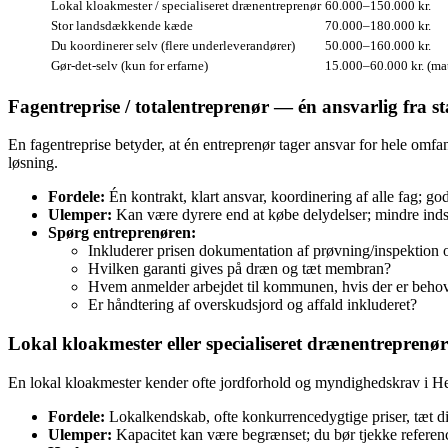
Lokal kloakmester / specialiseret drænentreprenør
60.000–150.000 kr.
Stor landsdækkende kæde
70.000–180.000 kr.
Du koordinerer selv (flere underleverandører)
50.000–160.000 kr.
Gør‑det‑selv (kun for erfarne)
15.000–60.000 kr. (mat
Fagentreprise / totalentreprenør — én ansvarlig fra star
En fagentreprise betyder, at én entreprenør tager ansvar for hele omf
løsning.
Fordele:
Én kontrakt, klart ansvar, koordinering af alle fag; go
Ulemper:
Kan være dyrere end at købe delydelser; mindre indsi
Spørg entreprenøren:
Inkluderer prisen dokumentation af prøvning/inspektion
Hvilken garanti gives på dræn og tæt membran?
Hvem anmelder arbejdet til kommunen, hvis der er beho
Er håndtering af overskudsjord og affald inkluderet?
Lokal kloakmester eller specialiseret drænentreprenør
En lokal kloakmester kender ofte jordforhold og myndighedskrav i He
Fordele:
Lokalkendskab, ofte konkurrencedygtige priser, tæt di
Ulemper:
Kapacitet kan være begrænset; du bør tjekke referenc