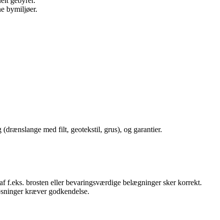
elt gebyrer.
ne bymiljøer.
drænslange med filt, geotekstil, grus), og garantier.
 f.eks. brosten eller bevaringsværdige belægninger sker korrekt.
øsninger kræver godkendelse.