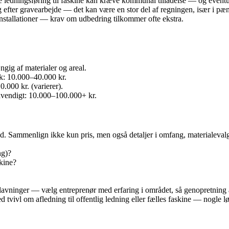
ere ledningsføring til faskine kan kræve kommunal tilladelse — og eventu
ing efter gravearbejde — det kan være en stor del af regningen, især i pæ
nstallationer — krav om udbedring tilkommer ofte ekstra.
ngig af materialer og areal.
k: 10.000–40.000 kr.
0.000 kr. (varierer).
dvendigt: 10.000–100.000+ kr.
d. Sammenlign ikke kun pris, men også detaljer i omfang, materialevalg (
ng)?
skine?
avninger — vælg entreprenør med erfaring i området, så genopretning af
ivl om afledning til offentlig ledning eller fælles faskine — nogle l