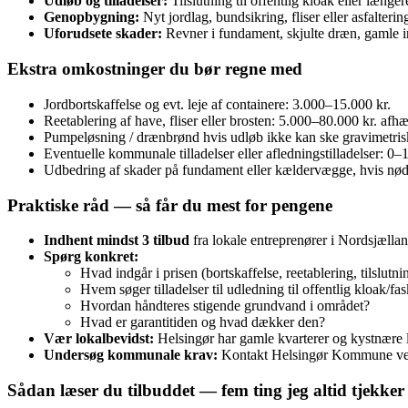
Udløb og tilladelser:
Tilslutning til offentlig kloak eller læng
Genopbygning:
Nyt jordlag, bundsikring, fliser eller asfalter
Uforudsete skader:
Revner i fundament, skjulte dræn, gamle i
Ekstra omkostninger du bør regne med
Jordbortskaffelse og evt. leje af containere: 3.000–15.000 kr.
Reetablering af have, fliser eller brosten: 5.000–80.000 kr. afhæ
Pumpeløsning / drænbrønd hvis udløb ikke kan ske gravimetris
Eventuelle kommunale tilladelser eller afledningstilladelser: 0–1
Udbedring af skader på fundament eller kældervægge, hvis nø
Praktiske råd — så får du mest for pengene
Indhent mindst 3 tilbud
fra lokale entreprenører i Nordsjællan
Spørg konkret:
Hvad indgår i prisen (bortskaffelse, reetablering, tilslutni
Hvem søger tilladelser til udledning til offentlig kloak/fa
Hvordan håndteres stigende grundvand i området?
Hvad er garantitiden og hvad dækker den?
Vær lokalbevidst:
Helsingør har gamle kvarterer og kystnære l
Undersøg kommunale krav:
Kontakt Helsingør Kommune ved tv
Sådan læser du tilbuddet — fem ting jeg altid tjekker