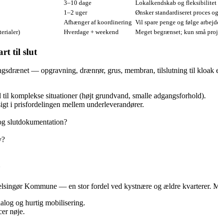
3–10 dage
Lokalkendskab og fleksibilitet
1–2 uger
Ønsker standardiseret proces og
Afhænger af koordinering
Vil spare penge og følge arbejd
erialer)
Hverdage + weekend
Meget begrænset; kun små proj
t til slut
angsdrænet — opgravning, drænrør, grus, membran, tilslutning til kloak 
d til komplekse situationer (højt grundvand, smalle adgangsforhold).
gt i prisfordelingen mellem underleverandører.
 og slutdokumentation?
v?
lsingør Kommune — en stor fordel ved kystnære og ældre kvarterer. Mang
alog og hurtig mobilisering.
er nøje.