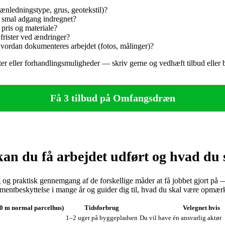
rænledningstype, grus, geotekstil)?
 smal adgang indregnet?
i pris og materiale?
 frister ved ændringer?
hvordan dokumenteres arbejdet (fotos, målinger)?
r eller forhandlingsmuligheder — skriv gerne og vedhæft tilbud eller bill
Få 3 tilbud på Omfangsdræn
n du få arbejdet udført og hvad du s
g og praktisk gennemgang af de forskellige måder at få jobbet gjort på
tbeskyttelse i mange år og guider dig til, hvad du skal være opmærksom 
20 m normal parcelhus)
Tidsforbrug
Velegnet hvis
1–2 uger på byggepladsen
Du vil have én ansvarlig aktør