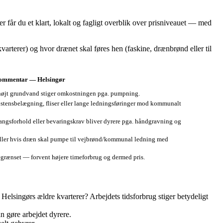
får du et klart, lokalt og fagligt overblik over prisniveauet — med
varterer) og hvor drænet skal føres hen (faskine, drænbrønd eller til
ommentar — Helsingør
 højt grundvand stiger omkostningen pga. pumpning.
Brostensbelægning, fliser eller lange ledningsføringer mod kommunalt
ngsforhold eller bevaringskrav bliver dyrere pga. håndgravning og
eller hvis dræn skal pumpe til vejbrønd/kommunal ledning med
ænset — forvent højere timeforbrug og dermed pris.
Helsingørs ældre kvarterer? Arbejdets tidsforbrug stiger betydeligt
n gøre arbejdet dyrere.