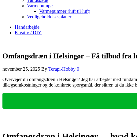
Vandskade
Varmepumpe
Varmepumper (luft-til-luft)
Vedligeholdelsesplaner
Håndarbejde
Kreativ / DIY
Omfangsdræn i Helsingør – Få tilbud fra l
november 25, 2025
By
Terapi-Hobby
0
Overvejer du omfangsdræn i Helsingør? Jeg har arbejdet med fundament-
tillægsomkostninger og de konkrete spørgsmål, der sikrer, at du ikke be
Omfangsdræn i Helsingør — hvad kos