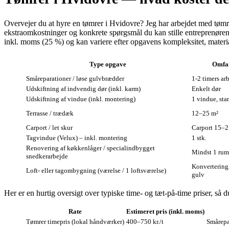
Overvejer du at hyre en tømrer i Hvidovre? Jeg har arbejdet med tømre
ekstraomkostninger og konkrete spørgsmål du kan stille entreprenøren.
inkl. moms (25 %) og kan variere efter opgavens kompleksitet, mater
Type opgave
Omfan
Småreparationer / løse gulvbrædder
1‑2 timers ar
Udskiftning af indvendig dør (inkl. karm)
Enkelt dør
Udskiftning af vindue (inkl. montering)
1 vindue, sta
Terrasse / trædæk
12–25 m²
Carport / let skur
Carport 15–2
Tagvindue (Velux) – inkl. montering
1 stk.
Renovering af køkkenlåger / specialindbygget
Mindst 1 rum
snedkerarbejde
Konvertering,
Loft- eller tagombygning (værelse / 1 loftsværelse)
gulv
Her er en hurtig oversigt over typiske time- og tæt‑på‑time priser, så 
Rate
Estimeret pris (inkl. moms)
Tømrer timepris (lokal håndværker)
400–750 kr./t
Smårepa