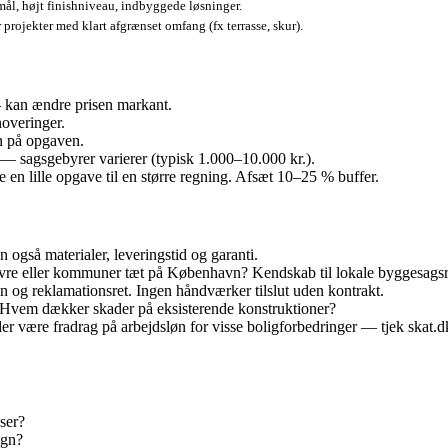
ål, højt finishniveau, indbyggede løsninger.
 projekter med klart afgrænset omfang (fx terrasse, skur).
— kan ændre prisen markant.
noveringer.
en på opgaven.
 sagsgebyrer varierer (typisk 1.000–10.000 kr.).
e en lille opgave til en større regning. Afsæt 10–25 % buffer.
gså materialer, leveringstid og garanti.
vre eller kommuner tæt på København? Kendskab til lokale byggesagsrut
n og reklamationsret. Ingen håndværker tilslut uden kontrakt.
 Hvem dækker skader på eksisterende konstruktioner?
er være fradrag på arbejdsløn for visse boligforbedringer — tjek skat.
lser?
egn?