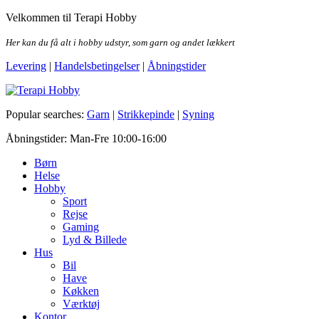
Skip
Velkommen til Terapi Hobby
to
the
Her kan du få alt i hobby udstyr, som garn og andet lækkert
content
Levering
|
Handelsbetingelser
|
Åbningstider
Terapi Hobby
Popular searches:
Garn
|
Strikkepinde
|
Syning
Åbningstider: Man-Fre 10:00-16:00
Børn
Helse
Hobby
Sport
Rejse
Gaming
Lyd & Billede
Hus
Bil
Have
Køkken
Værktøj
Kontor