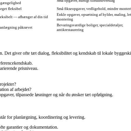
Små opgaver, hurtigt tilbudsoverslag
ilgængelighed
eget fleksibel
Små fikseopgaver, vedligehold, mindre monter
Enkle opgaver, opsætning af hylder, maling, le
eksibelt — afhænger af din tid
montering
Bevaringsværdige boliger, specialdetaljer,
lanlægning påkrævet
antikrestaurering
 Det giver ofte tæt dialog, fleksibilitet og kendskab til lokale byggesk
eferencekendskab.
arierende prisniveau.
rojekter?
tion af arbejdet?
pgaver, tilpassede løsninger og når du ønsker tæt opfølgning.
står for planlægning, koordinering og levering.
ofte garantier og dokumentation.