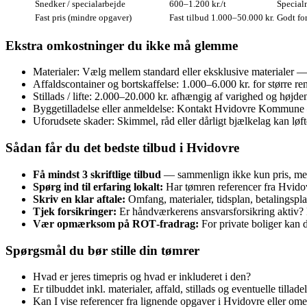
Snedker / specialarbejde
600–1.200 kr./t
Specialm
Fast pris (mindre opgaver)
Fast tilbud 1.000–50.000 kr.
Godt for
Ekstra omkostninger du ikke må glemme
Materialer: Vælg mellem standard eller eksklusive materialer 
Affaldscontainer og bortskaffelse: 1.000–6.000 kr. for større re
Stillads / lifte: 2.000–20.000 kr. afhængig af varighed og højd
Byggetilladelse eller anmeldelse: Kontakt Hvidovre Kommune —
Uforudsete skader: Skimmel, råd eller dårligt bjælkelag kan løft
Sådan får du det bedste tilbud i Hvidovre
Få mindst 3 skriftlige tilbud
— sammenlign ikke kun pris, men o
Spørg ind til erfaring lokalt:
Har tømren referencer fra Hvido
Skriv en klar aftale:
Omfang, materialer, tidsplan, betalingspla
Tjek forsikringer:
Er håndværkerens ansvarsforsikring aktiv?
Vær opmærksom på ROT‑fradrag:
For private boliger kan d
Spørgsmål du bør stille din tømrer
Hvad er jeres timepris og hvad er inkluderet i den?
Er tilbuddet inkl. materialer, affald, stillads og eventuelle tillade
Kan I vise referencer fra lignende opgaver i Hvidovre eller om