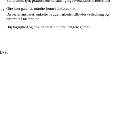
Varierende; tjek platformens forsikring og leverandørens referencer
ing
Ofte kort garanti; mindre formel dokumentation
t
Du bærer ansvaret; enkelte byggemarkeder tilbyder vejledning og
returret på materialer
Høj faglighed og dokumentation; ofte længere garanti
ikke.