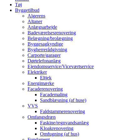
Tøj
Byggetilbud
Algerens
Altaner
Anlægsarbejde
Badeværelsesrenovering
Belægning/brolægning
Byggesagkyndige
Bygherrerådgivning
Carporte/garager
Dørtelefonanlæg
Ejendomsservice/Viceværtservice
Elektriker
Eltjek
Energimærke
Facaderenovering
Facademaling
Sandblæsning (af huse)
VVS
Faldstammerenovering
Omfangsdræn
Faskine/regnvandsanlæg
Kloakrenovering
Omfugning (af hus)
Fundament