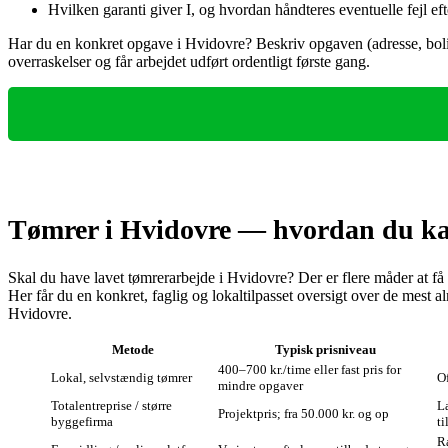
Hvilken garanti giver I, og hvordan håndteres eventuelle fejl ef
Har du en konkret opgave i Hvidovre? Beskriv opgaven (adresse, bolig
overraskelser og får arbejdet udført ordentligt første gang.
Tømrer i Hvidovre — hvordan du kan
Skal du have lavet tømrerarbejde i Hvidovre? Der er flere måder at få
Her får du en konkret, faglig og lokaltilpasset oversigt over de mest al
Hvidovre.
Metode
Typisk prisniveau
400–700 kr./time eller fast pris for
Lokal, selvstændig tømrer
Of
mindre opgaver
Totalentreprise / større
L
Projektpris; fra 50.000 kr. og op
byggefirma
t
R