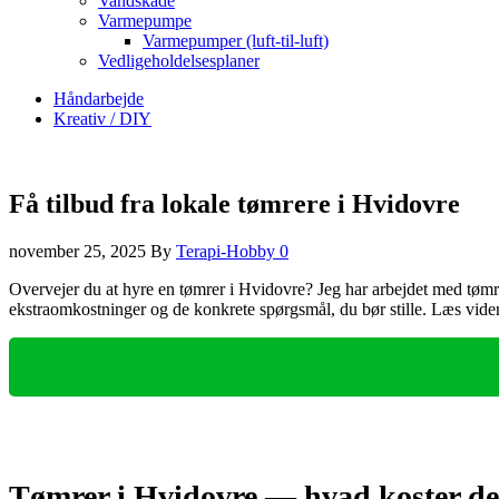
Vandskade
Varmepumpe
Varmepumper (luft-til-luft)
Vedligeholdelsesplaner
Håndarbejde
Kreativ / DIY
Få tilbud fra lokale tømrere i Hvidovre
november 25, 2025
By
Terapi-Hobby
0
Overvejer du at hyre en tømrer i Hvidovre? Jeg har arbejdet med tømr
ekstraomkostninger og de konkrete spørgsmål, du bør stille. Læs vider
Tømrer i Hvidovre — hvad koster det