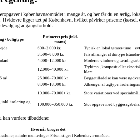
ropgaver i københavnsområdet i mange år, og her får du en ærlig, lokal
 Hvidovre ligger tæt på København, hvilket påvirker priserne (kørsel, e
ialevalg og adgangsforhold.
Estimeret pris (inkl.
g / boligtype
moms)
bejde
600–2.000 kr.
Typisk en lokal tømrer‑time + evt.
3.500–8.000 kr.
Pris afhænger af dørtype (standar
ndard
4.000–12.000 kr.
Moderne vinduer og tætningsarbe
Trykimp., komposit eller eksotis
12.000–40.000 kr.
klare.
5 m²
25.000–70.000 kr.
Byggetilladelse kan være nødve
8.000–18.000 kr.
Afhænger af tagtype, isoleringsa
10.000–70.000+ kr.
Store variationer ved specialmål,
 inkl. isolering og
100.000–350.000 kr.
Stor opgave med byggesagsbehand
du kan vurdere tilbuddene:
Hvornår bruges det
rationer, mindre monteringer. Prisen stiger i København‑området.