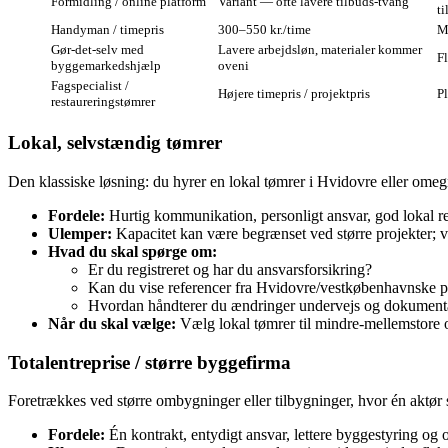
Formidling / online platform
Variant — ofte lavere tilbuds‑tvang
t
Handyman / timepris
300–550 kr./time
M
Gør‑det‑selv med
Lavere arbejdsløn, materialer kommer
Fl
byggemarkedshjælp
oveni
Fagspecialist /
Højere timepris / projektpris
P
restaureringstømrer
Lokal, selvstændig tømrer
Den klassiske løsning: du hyrer en lokal tømrer i Hvidovre eller omegn.
Fordele:
Hurtig kommunikation, personligt ansvar, god lokal r
Ulemper:
Kapacitet kan være begrænset ved større projekter; v
Hvad du skal spørge om:
Er du registreret og har du ansvarsforsikring?
Kan du vise referencer fra Hvidovre/vestkøbenhavnske p
Hvordan håndterer du ændringer undervejs og dokumenta
Når du skal vælge:
Vælg lokal tømrer til mindre‑mellemstore o
Totalentreprise / større byggefirma
Foretrækkes ved større ombygninger eller tilbygninger, hvor én aktør 
Fordele:
Én kontrakt, entydigt ansvar, lettere byggestyring og 