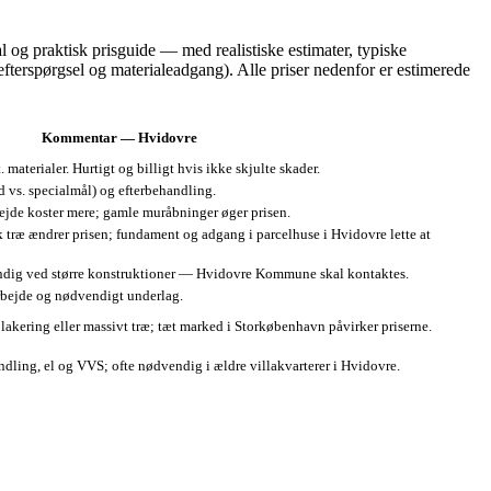
 og praktisk prisguide — med realistiske estimater, typiske
fterspørgsel og materialeadgang). Alle priser nedenfor er estimerede
Kommentar — Hvidovre
 materialer. Hurtigt og billigt hvis ikke skjulte skader.
d vs. specialmål) og efterbehandling.
jde koster mere; gamle muråbninger øger prisen.
k træ ændrer prisen; fundament og adgang i parcelhuse i Hvidovre lette at
ndig ved større konstruktioner — Hvidovre Kommune skal kontaktes.
rbejde og nødvendigt underlag.
 lakering eller massivt træ; tæt marked i Storkøbenhavn påvirker priserne.
ling, el og VVS; ofte nødvendig i ældre villakvarterer i Hvidovre.