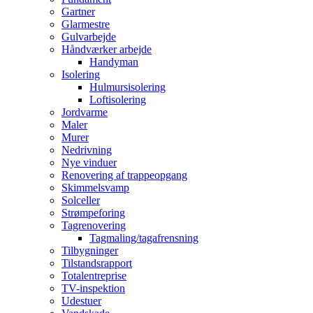
Gartner
Glarmestre
Gulvarbejde
Håndværker arbejde
Handyman
Isolering
Hulmursisolering
Loftisolering
Jordvarme
Maler
Murer
Nedrivning
Nye vinduer
Renovering af trappeopgang
Skimmelsvamp
Solceller
Strømpeforing
Tagrenovering
Tagmaling/tagafrensning
Tilbygninger
Tilstandsrapport
Totalentreprise
TV-inspektion
Udestuer