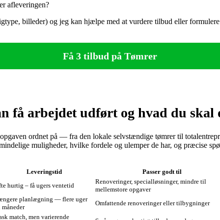
ter afleveringen?
type, billeder) og jeg kan hjælpe med at vurdere tilbud eller formuler
Få 3 tilbud på Tømrer
 få arbejdet udført og hvad du skal 
 opgaven ordnet på — fra den lokale selvstændige tømrer til totalentrep
mindelige muligheder, hvilke fordele og ulemper de har, og præcise spørgs
Leveringstid
Passer godt til
Renoveringer, specialløsninger, mindre til
te hurtig – få ugers ventetid
mellemstore opgaver
ængere planlægning — flere uger
Omfattende renoveringer eller tilbygninger
il måneder
ask match, men varierende