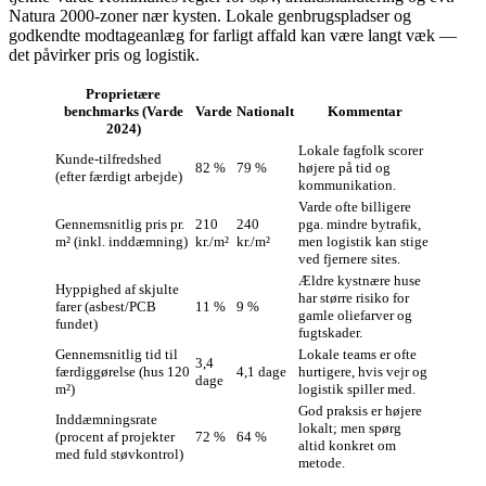
Natura 2000‑zoner nær kysten. Lokale genbrugspladser og
godkendte modtageanlæg for farligt affald kan være langt væk —
det påvirker pris og logistik.
Proprietære
benchmarks (Varde
Varde
Nationalt
Kommentar
2024)
Lokale fagfolk scorer
Kunde‑tilfredshed
82 %
79 %
højere på tid og
(efter færdigt arbejde)
kommunikation.
Varde ofte billigere
Gennemsnitlig pris pr.
210
240
pga. mindre bytrafik,
m² (inkl. inddæmning)
kr./m²
kr./m²
men logistik kan stige
ved fjernere sites.
Ældre kystnære huse
Hyppighed af skjulte
har større risiko for
farer (asbest/PCB
11 %
9 %
gamle oliefarver og
fundet)
fugtskader.
Gennemsnitlig tid til
Lokale teams er ofte
3,4
færdiggørelse (hus 120
4,1 dage
hurtigere, hvis vejr og
dage
m²)
logistik spiller med.
God praksis er højere
Inddæmningsrate
lokalt; men spørg
(procent af projekter
72 %
64 %
altid konkret om
med fuld støvkontrol)
metode.