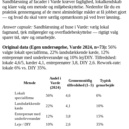
Sandblæsning af facader i Varde kræver faglighed, lokalkendskab
og klare valg om metode og miljøbeskyttelse. Nedenfor får du en
praktisk gennemgang af de mest almindelige måder at få jobbet gjort
— og hvad du skal være særlig opmærksom på ved hver løsning.
Answer capsule:
Sandblæsning af huse i Varde: vælg lokal
fagmand, tjek miljøregler og overfladebeskyttelse — rigtigt valg
sparer tid, støv og omarbejde.
Original data (Egen undersøgelse, Varde 2024, n=73):
56%
valgte lokalt specialfirma, 22% landsdækkende kæde, 12%
entreprenør med underleverandør og 10% lej/DIY. Tilfredshed:
lokale 4,6/5, kæder 4,1, entreprenører 3,8, DIY 2,6. Rework-rate:
lokale 6% vs. DIY 35%.
Andel i
Gennemsnitlig
Typisk
Metode
Varde
tilfredshed (1–5)
genarbejde
(2024)
Lokalt
56%
4,6
6%
specialfirma
Landsdækkende
22%
4,1
10%
kæde
Entreprenør med
12%
3,8
15%
underleverandør
Leje / DIY
10%
2,6
35%