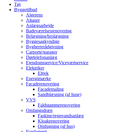
Tøj
Byggetilbud
Algerens
Altaner
Anlægsarbejde
Badeværelsesrenovering
Belægning/brolægning
Byggesagkyndige
Bygherrerådgivning
Carporte/garager
Dørtelefonanlæg
Ejendomsservice/Viceværtservice
Elektriker
Eltjek
Energimærke
Facaderenovering
Facademaling
Sandblæsning (af huse)
VVS
Faldstammerenovering
Omfangsdræn
Faskine/regnvandsanlæg
Kloakrenovering
Omfugning (af hus)
Fundament