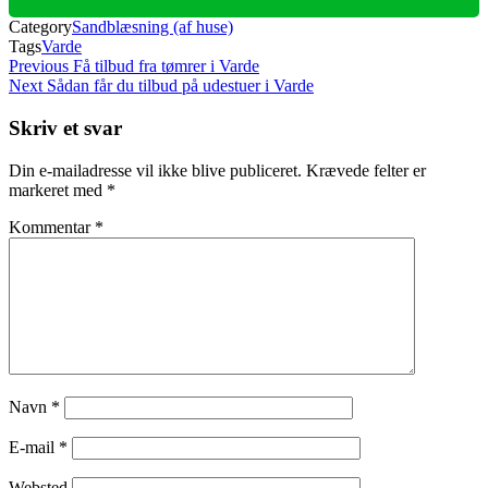
Category
Sandblæsning (af huse)
Tags
Varde
Indlægsnavigation
Previous
Previous
Få tilbud fra tømrer i Varde
Post
Next
Next
Sådan får du tilbud på udestuer i Varde
Post
Skriv et svar
Din e-mailadresse vil ikke blive publiceret.
Krævede felter er
markeret med
*
Kommentar
*
Navn
*
E-mail
*
Websted