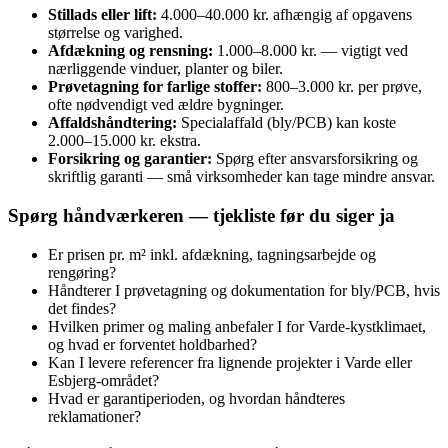
Stillads eller lift:
4.000–40.000 kr. afhængig af opgavens
størrelse og varighed.
Afdækning og rensning:
1.000–8.000 kr. — vigtigt ved
nærliggende vinduer, planter og biler.
Prøvetagning for farlige stoffer:
800–3.000 kr. per prøve,
ofte nødvendigt ved ældre bygninger.
Affaldshåndtering:
Specialaffald (bly/PCB) kan koste
2.000–15.000 kr. ekstra.
Forsikring og garantier:
Spørg efter ansvarsforsikring og
skriftlig garanti — små virksomheder kan tage mindre ansvar.
Spørg håndværkeren — tjekliste før du siger ja
Er prisen pr. m² inkl. afdækning, tagningsarbejde og
rengøring?
Håndterer I prøvetagning og dokumentation for bly/PCB, hvis
det findes?
Hvilken primer og maling anbefaler I for Varde‑kystklimaet,
og hvad er forventet holdbarhed?
Kan I levere referencer fra lignende projekter i Varde eller
Esbjerg‑området?
Hvad er garantiperioden, og hvordan håndteres
reklamationer?