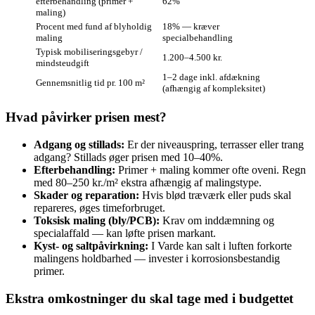
efterbehandling (primer +
62%
maling)
Procent med fund af blyholdig
18% — kræver
maling
specialbehandling
Typisk mobiliseringsgebyr /
1.200–4.500 kr.
mindsteudgift
1–2 dage inkl. afdækning
Gennemsnitlig tid pr. 100 m²
(afhængig af kompleksitet)
Hvad påvirker prisen mest?
Adgang og stillads:
Er der niveauspring, terrasser eller trang
adgang? Stillads øger prisen med 10–40%.
Efterbehandling:
Primer + maling kommer ofte oveni. Regn
med 80–250 kr./m² ekstra afhængig af malingstype.
Skader og reparation:
Hvis blød træværk eller puds skal
repareres, øges timeforbruget.
Toksisk maling (bly/PCB):
Krav om inddæmning og
specialaffald — kan løfte prisen markant.
Kyst- og saltpåvirkning:
I Varde kan salt i luften forkorte
malingens holdbarhed — invester i korrosionsbestandig
primer.
Ekstra omkostninger du skal tage med i budgettet