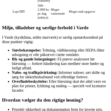
(varierer)
500–
2.000 kr.
Meget
Leje/DIY
Meget små opgaver
pr. dag
varierende
(udstyr)
Miljø, tilladelser og særlige forhold i Varde
I Varde (kystklima, ældre murværk) er særlig opmærksomhed på
disse punkter vigtig:
Støvbekæmpelse:
Teltning, vådblæsning eller HEPA-filter
udsugning er ofte påkrævet i tætte områder.
Bly og gamle belægninger:
Få prøver analyseret før
blæsning — forkert håndtering kan medføre store bøder og
farligt affald.
Nabo- og trafikpåvirkning:
Informer naboer, sæt skilte og
sørg for sikkerhedsafstand ved offentlige fortove.
Overfladebeskyttelse:
Efter blæsning skal der altid være en
plan for primer, fyldning og maling — specielt ved kystnære
facader.
Hvordan vælger du den rigtige løsning?
Prioritér sikkerhed og dokumentation frem for laveste pris.