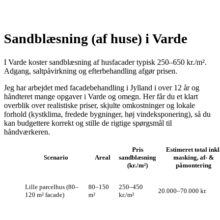
Sandblæsning (af huse) i Varde
I Varde koster sandblæsning af husfacader typisk 250–650 kr./m².
Adgang, saltpåvirkning og efterbehandling afgør prisen.
Jeg har arbejdet med facadebehandling i Jylland i over 12 år og
håndteret mange opgaver i Varde og omegn. Her får du et klart
overblik over realistiske priser, skjulte omkostninger og lokale
forhold (kystklima, fredede bygninger, høj vindeksponering), så du
kan budgettere korrekt og stille de rigtige spørgsmål til
håndværkeren.
Pris
Estimeret total inkl
Scenario
Areal
sandblæsning
masking, af- &
(kr./m²)
påmontering
Lille parcelhus (80–
80–150
250–450
20.000–70.000 kr.
120 m² facade)
m²
kr./m²