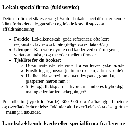
Lokalt specialfirma (fuldservice)
Dette er ofte det sikreste valg i Varde. Lokale specialfirmaer kender
klimaforholdene, byggestilen og lokale krav til støv- og
affaldshåndtering.
Fordele:
Lokalkendskab, gode referencer, ofte kort
responstid, lav rework-rate (ifølge vores data ~6%).
Ulemper:
Kan være dyrere end kæder ved små opgaver;
variation i udstyr og metoder mellem firmaer.
Tjekliste før du booker:
Dokumenterede referencer fra Varde/vestjyske facader.
Forsikring og ansvar (entreprisekasko, arbejdsskade).
Hvilken blæsemedium anvendes (sand, granulat,
glasperler, natron mm.)?
Støv- og affaldsplan — hvordan håndteres blyholdig
maling eller farlige belægninger?
Prisindikator (typisk for Varde): 300–900 kr./m² afhængig af metode
og overfladeforberedelse. Inkluder altid overfladebeskyttelse (primer
+ maling) i tilbuddet.
Landsdækkende kæde eller specialfirma fra byerne