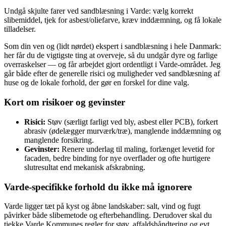
Undgå skjulte farer ved sandblæsning i Varde: vælg korrekt
slibemiddel, tjek for asbest/oliefarve, kræv inddæmning, og få lokale
tilladelser.
Som din ven og (lidt nørdet) ekspert i sandblæsning i hele Danmark:
her får du de vigtigste ting at overveje, så du undgår dyre og farlige
overraskelser — og får arbejdet gjort ordentligt i Varde‑området. Jeg
går både efter de generelle risici og muligheder ved sandblæsning af
huse og de lokale forhold, der gør en forskel for dine valg.
Kort om risikoer og gevinster
Risici:
Støv (særligt farligt ved bly, asbest eller PCB), forkert
abrasiv (ødelægger murværk/træ), manglende inddæmning og
manglende forsikring.
Gevinster:
Renere underlag til maling, forlænget levetid for
facaden, bedre binding for nye overflader og ofte hurtigere
slutresultat end mekanisk afskrabning.
Varde‑specifikke forhold du ikke må ignorere
Varde ligger tæt på kyst og åbne landskaber: salt, vind og fugt
påvirker både slibemetode og efterbehandling. Derudover skal du
tjekke Varde Kommunes regler for støv, affaldshåndtering og evt.