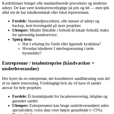
Kædefirmaer bringer ofte standardiserede procedurer og moderne
udstyr. De kan være konkurrencedygtige på pris og tid — men tjek
altid om de har lokalkendskab eller lokal repræsentant.
Fordele:
Standardprocedurer, ofte masser af udstyr og
backup, kort leveringstid på store projekter.
Ulemper:
Mindre fleksible i forhold til lokale forhold; risiko
for upersonlig kundeservice.
Spørg dem:
Har I erfaring fra Varde eller lignende kystklima?
Hvordan håndterer I støvbegrænsning i tætte
byområder?
Entreprenør / totalentreprise (håndværker +
underleverandør)
Her hyrer du en entreprenør, der koordinerer sandblæsning som del
af en større renovering. Fordelagtigt hvis du vil have ét samlet
ansvar for hele projektet.
Fordele:
Ét kontaktpunkt for facaderenovering, tidsplan og
garantier samlet.
Ulemper:
Entreprenøren kan bruge underleverandører uden
specialviden; vores data viser højere genarbejde (~15%).