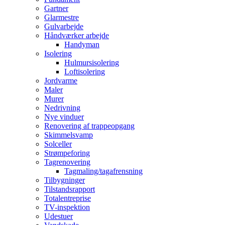
Gartner
Glarmestre
Gulvarbejde
Håndværker arbejde
Handyman
Isolering
Hulmursisolering
Loftisolering
Jordvarme
Maler
Murer
Nedrivning
Nye vinduer
Renovering af trappeopgang
Skimmelsvamp
Solceller
Strømpeforing
Tagrenovering
Tagmaling/tagafrensning
Tilbygninger
Tilstandsrapport
Totalentreprise
TV-inspektion
Udestuer