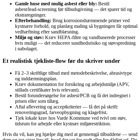
Gamle huse med mulig asbest eller bly:
Bestil
asbest/lead‑screening før tilbudsgivning — det sparer tid og
ekstraregninger.
Efterbehandling:
Brug korrosionshæmmende primer ved
kystnære forhold, og planlæg maling så bygningen får optimal
vedhæftning efter sandblæsning.
Miljø og støv:
Kræv HEPA‑filtre og vandbaserede processer
hvis muligt — det reducerer sundhedsrisiko og støvspredning
i nabolaget.
Et realistisk tjekliste‑flow før du skriver under
Få 2–3 skriftlige tilbud med metodebeskrivelse, abrasivtype
og inddæmningsplan.
Kræv dokumentation for forsikring og arbejdsmiljø (APV,
stillads certifikater hvis relevant).
Bestil forundersøgelse for asbest/PCB og få det indregnet i
prisen eller som tillæg.
Aftal aflevering og acceptkriterier — få det på skrift:
renoveringsgrad, farveopbygning og klagefrist.
Tjek lokale krav hos Varde Kommune ved tvivl om støv,
tidsrum for arbejde eller kystnær miljørestriktion.
Hvis du vil, kan jeg hjælpe dig med at gennemgå tilbuddene — send
dem og jeg siger lige til, hvad der ser for godt eller for dårligt ud. Du