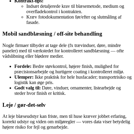
Kontrakt-tips:
Indsæt detaljerede krav til blæsemetode, medium og
overfladekontrol i kontrakten.
Kræv fotodokumentation før/efter og slutmåling af
fasade.
Mobil sandblæsning / off-site behandling
Nogle firmaer tilbyder at tage dele (fx trævinduer, døre, mindre
paneler) med til værkstedet for kontrolleret sandblæsning — ofte
vådslibning eller blødere medier.
Fordele:
Bedre støvkontrol, højere finish, mulighed for
præcisionsarbejde og hurtigere coating i kontrolleret miljø.
Ulemper:
Ikke praktisk for hele husfacader; transportrisiko og
logistik kan øge pris.
Godt valg til:
Døre, vinduer, ornamenter, listearbejde og
steder hvor finish er kritisk.
Leje / gør‑det‑selv
At leje blæseudstyr kan friste, men til huse kræver jobbet erfaring,
korrekt udstyr og viden om miljøregler — vores data viser betydelig
højere risiko for fejl og genarbejde.