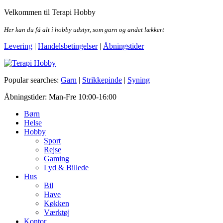
Skip
Velkommen til Terapi Hobby
to
the
Her kan du få alt i hobby udstyr, som garn og andet lækkert
content
Levering
|
Handelsbetingelser
|
Åbningstider
Terapi Hobby
Popular searches:
Garn
|
Strikkepinde
|
Syning
Åbningstider: Man-Fre 10:00-16:00
Børn
Helse
Hobby
Sport
Rejse
Gaming
Lyd & Billede
Hus
Bil
Have
Køkken
Værktøj
Kontor