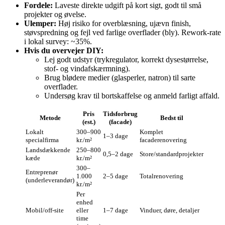
Fordele:
Laveste direkte udgift på kort sigt, godt til små
projekter og øvelse.
Ulemper:
Høj risiko for overblæsning, ujævn finish,
støvspredning og fejl ved farlige overflader (bly). Rework-rate
i lokal survey: ~35%.
Hvis du overvejer DIY:
Lej godt udstyr (trykregulator, korrekt dysestørrelse,
stof- og vindafskærmning).
Brug blødere medier (glasperler, natron) til sarte
overflader.
Undersøg krav til bortskaffelse og anmeld farligt affald.
Pris
Tidsforbrug
Metode
Bedst til
(est.)
(facade)
Lokalt
300–900
Komplet
1–3 dage
specialfirma
kr./m²
facaderenovering
Landsdækkende
250–800
0,5–2 dage
Store/standardprojekter
kæde
kr./m²
300–
Entreprenør
1.000
2–5 dage
Totalrenovering
(underleverandør)
kr./m²
Per
enhed
Mobil/off‑site
eller
1–7 dage
Vinduer, døre, detaljer
time