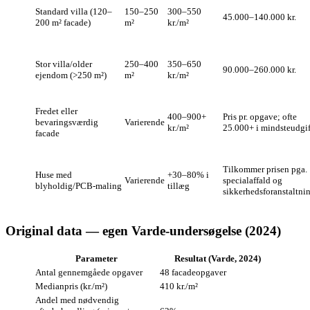
Standard villa (120–
150–250
300–550
45.000–140.000 kr.
200 m² facade)
m²
kr./m²
Stor villa/older
250–400
350–650
90.000–260.000 kr.
ejendom (>250 m²)
m²
kr./m²
Fredet eller
400–900+
Pris pr. opgave; ofte
bevaringsværdig
Varierende
kr./m²
25.000+ i mindsteudgif
facade
Tilkommer prisen pga.
Huse med
+30–80% i
Varierende
specialaffald og
blyholdig/PCB‑maling
tillæg
sikkerhedsforanstaltni
Original data — egen Varde‑undersøgelse (2024)
Parameter
Resultat (Varde, 2024)
Antal gennemgåede opgaver
48 facadeopgaver
Medianpris (kr./m²)
410 kr./m²
Andel med nødvendig