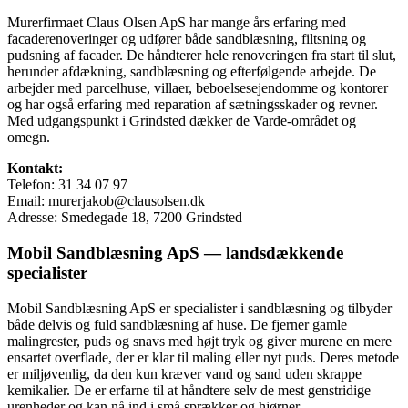
Murerfirmaet Claus Olsen ApS har mange års erfaring med
facaderenoveringer og udfører både sandblæsning, filtsning og
pudsning af facader. De håndterer hele renoveringen fra start til slut,
herunder afdækning, sandblæsning og efterfølgende arbejde. De
arbejder med parcelhuse, villaer, beboelsesejendomme og kontorer
og har også erfaring med reparation af sætningsskader og revner.
Med udgangspunkt i Grindsted dækker de Varde-området og
omegn.
Kontakt:
Telefon: 31 34 07 97
Email: murerjakob@clausolsen.dk
Adresse: Smedegade 18, 7200 Grindsted
Mobil Sandblæsning ApS — landsdækkende
specialister
Mobil Sandblæsning ApS er specialister i sandblæsning og tilbyder
både delvis og fuld sandblæsning af huse. De fjerner gamle
malingrester, puds og snavs med højt tryk og giver murene en mere
ensartet overflade, der er klar til maling eller nyt puds. Deres metode
er miljøvenlig, da den kun kræver vand og sand uden skrappe
kemikalier. De er erfarne til at håndtere selv de mest genstridige
urenheder og kan nå ind i små sprækker og hjørner.