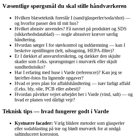
Væsentlige spørgsmål du skal stille håndværkeren
Hvilken blæseteknik foreslår I (sand/glasperler/soda/shot) —
og hvorfor passer den til mit hus?
Hvilket abrasiv anvendes? Få navnet på produktet og SDS
(sikkerhedsdatablad) — nogle abrasiver kræver særlig
håndtering.
Hvordan sørger I for støvkontrol og inddæmning — kan I
beskrive opstillingen (telt, udsugning, HEPA‑filtre)?
Er I dækket af ansvarsforsikring, og dækker den skjulte
skader som f.eks. sprængninger i murværk eller skjult
sundhedsrisiko?
Har I erfaring med huse i Varde (referencer)? Kan jeg se
før/efter‑fotos fra lignende opgaver?
Hvad er jeres plan for affaldshåndtering — især farligt affald
(f.eks. bly, olie, PCB eller asbest)?
Hvordan påvirker vejret arbejdet her i Varde (vind, salt) — og
hvad er planen ved dårligt vejr?
Teknisk tips — hvad fungerer godt i Varde
Kystnære facader:
Vælg blidere metoder som glasperler
eller sodablasting på træ og blødt murværk for at undgå
saltinduceret korrosion.