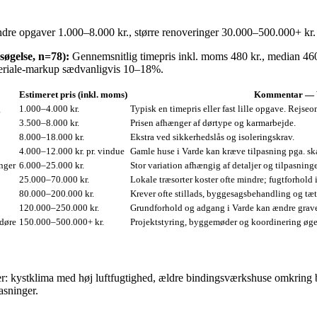
ndre opgaver 1.000–8.000 kr., større renoveringer 30.000–500.000+ kr.
øgelse, n=78):
Gennemsnitlig timepris inkl. moms 480 kr., median 460 
teriale‑markup sædvanligvis 10–18%.
Estimeret pris (inkl. moms)
Kommentar — 
g
1.000–4.000 kr.
Typisk en timepris eller fast lille opgave. Rejs
3.500–8.000 kr.
Prisen afhænger af dørtype og karmarbejde.
8.000–18.000 kr.
Ekstra ved sikkerhedslås og isoleringskrav.
4.000–12.000 kr. pr. vindue
Gamle huse i Varde kan kræve tilpasning pga. s
inger
6.000–25.000 kr.
Stor variation afhængig af detaljer og tilpasning
25.000–70.000 kr.
Lokale træsorter koster ofte mindre; fugtforhold
80.000–200.000 kr.
Krever ofte stillads, byggesagsbehandling og tæt
120.000–250.000 kr.
Grundforhold og adgang i Varde kan ændre grav
 døre
150.000–500.000+ kr.
Projektstyring, byggemøder og koordinering øger 
r: kystklima med høj luftfugtighed, ældre bindingsværkshuse omkring 
asninger.