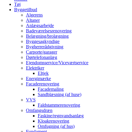
Tøj
Byggetilbud
Algerens
Altaner
Anlægsarbejde
Badeværelsesrenovering
Belægning/brolægning
Byggesagkyndige
Bygherrerådgivning
Carporte/garager
Dørtelefonanlæg
Ejendomsservice/Viceværtservice
Elektriker
Eltjek
Energimærke
Facaderenovering
Facademaling
Sandblæsning (af huse)
VVS
Faldstammerenovering
Omfangsdræn
Faskine/regnvandsanlæg
Kloakrenovering
Omfugning (af hus)
Fundament