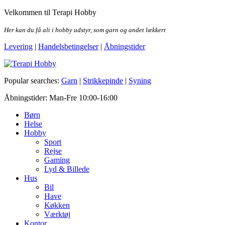
Skip
Velkommen til Terapi Hobby
to
the
Her kan du få alt i hobby udstyr, som garn og andet lækkert
content
Levering
|
Handelsbetingelser
|
Åbningstider
Terapi Hobby
Popular searches:
Garn
|
Strikkepinde
|
Syning
Åbningstider: Man-Fre 10:00-16:00
Børn
Helse
Hobby
Sport
Rejse
Gaming
Lyd & Billede
Hus
Bil
Have
Køkken
Værktøj
Kontor