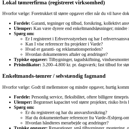
Lokal tømrerfirma (registreret virksomhed)
Hvorfor vælge: Foretrukket til større opgaver eller når du vil have do
Fordele:
Garanti, tegninger og tilbud, forsikring, kollektivt an
Ulemper:
Kan være dyrere end enkeltmandsløsninger; mindre f
Spørg om:
Er I registreret i Erhvervsstyrelsen og har I erhvervsansv
Kan I vise referencer fra projekter i Varde?
Hvad er garanti- og reklamationsperioden?
Hvordan dokumenteres aftaler og ændringer?
Typiske opgaver:
Tilbygninger, tagudskiftning, vinduesmonter
Prisindikator:
3.200–4.800 kr. pr. dagsværk; fast tilbud for stø
Enkeltmands‑tømrer / selvstændig fagmand
Hvorfor vælge: Godt til mellemstore og mindre opgaver, hurtig kommun
Fordele:
Personlig service, fleksibilitet, oftere billigere timepris
Ulemper:
Begrænset kapacitet ved større projekter, risiko hvis 
Spørg om:
Er du registreret og har du ansvarsforsikring?
Har du dokumenterbare referencer fra Varde-/Esbjerg-om
Hvordan håndteres merarbejde og ændringer?
Typiske opgaver:
Reparationer, små tilbygninger, montering, o