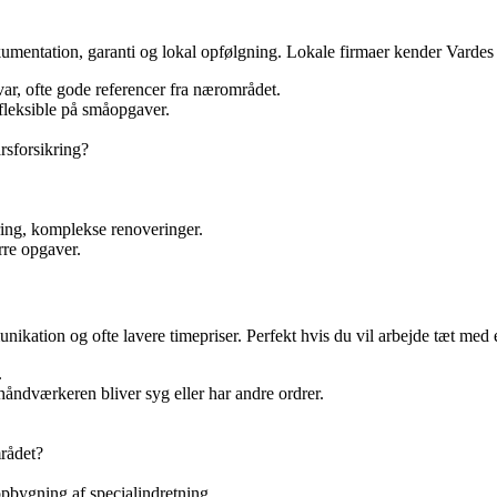
kumentation, garanti og lokal opfølgning. Lokale firmaer kender Vardes b
svar, ofte gode referencer fra nærområdet.
leksible på småopgaver.
arsforsikring?
ing, komplekse renoveringer.
rre opgaver.
ikation og ofte lavere timepriser. Perfekt hvis du vil arbejde tæt med
.
håndværkeren bliver syg eller har andre ordrer.
rådet?
pbygning af specialindretning.