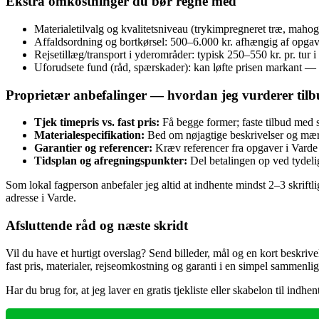
Ekstra omkostninger du bør regne med
Materialetilvalg og kvalitetsniveau (trykimpregneret træ, maho
Affaldsordning og bortkørsel: 500–6.000 kr. afhængig af opgave
Rejsetillæg/transport i yderområder: typisk 250–550 kr. pr. tur 
Uforudsete fund (råd, spærskader): kan løfte prisen markant —
Proprietær anbefalinger — hvordan jeg vurderer tilb
Tjek timepris vs. fast pris:
Få begge former; faste tilbud med s
Materialespecifikation:
Bed om nøjagtige beskrivelser og mærk
Garantier og referencer:
Kræv referencer fra opgaver i Varde e
Tidsplan og afregningspunkter:
Del betalingen op ved tydelig
Som lokal fagperson anbefaler jeg altid at indhente mindst 2–3 skrift
adresse i Varde.
Afsluttende råd og næste skridt
Vil du have et hurtigt overslag? Send billeder, mål og en kort beskrivel
fast pris, materialer, rejseomkostning og garanti i en simpel sammenli
Har du brug for, at jeg laver en gratis tjekliste eller skabelon til indh