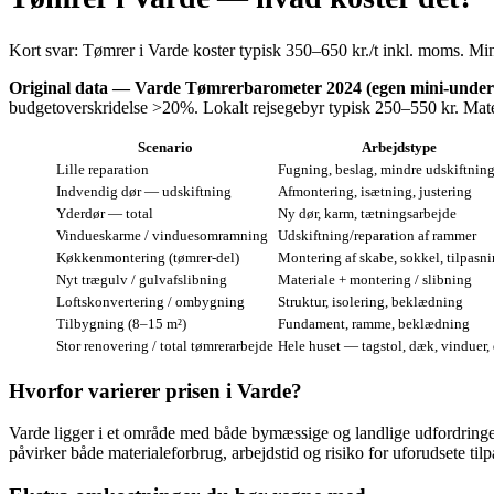
Kort svar: Tømrer i Varde koster typisk 350–650 kr./t inkl. moms. Mi
Original data — Varde Tømrerbarometer 2024 (egen mini‑unders
budgetoverskridelse >20%. Lokalt rejsegebyr typisk 250–550 kr. Ma
Scenario
Arbejdstype
Lille reparation
Fugning, beslag, mindre udskiftnin
Indvendig dør — udskiftning
Afmontering, isætning, justering
Yderdør — total
Ny dør, karm, tætningsarbejde
Vindueskarme / vinduesomramning
Udskiftning/reparation af rammer
Køkkenmontering (tømrer-del)
Montering af skabe, sokkel, tilpasn
Nyt trægulv / gulvafslibning
Materiale + montering / slibning
Loftskonvertering / ombygning
Struktur, isolering, beklædning
Tilbygning (8–15 m²)
Fundament, ramme, beklædning
Stor renovering / total tømrerarbejde
Hele huset — tagstol, dæk, vinduer,
Hvorfor varierer prisen i Varde?
Varde ligger i et område med både bymæssige og landlige udfordringe
påvirker både materialeforbrug, arbejdstid og risiko for uforudsete tilp