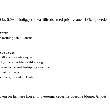
kr. 62% af boligejerne var tilfredse med prisniveauet; 18% oplevede
Varde
eomkostning kan tilkomme.
kæve vægge.
er til eksisterende vægge.
 i kystnære områder påvirker valg.
 samarbejde med isolatør og elektriker.
eomkostninger.
prisen, men sikrer kvalitet.
byen og længere kørsel til byggemarkeder fra yderområderne. Alt det