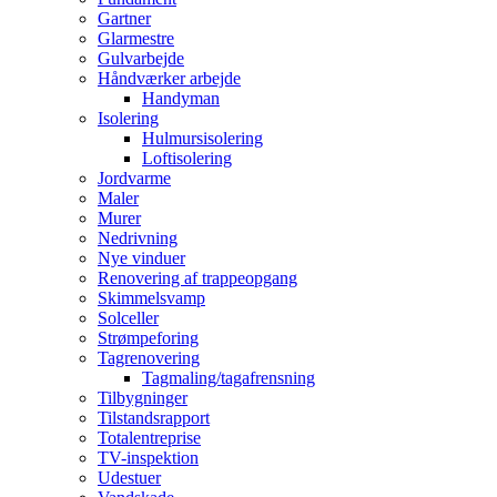
Gartner
Glarmestre
Gulvarbejde
Håndværker arbejde
Handyman
Isolering
Hulmursisolering
Loftisolering
Jordvarme
Maler
Murer
Nedrivning
Nye vinduer
Renovering af trappeopgang
Skimmelsvamp
Solceller
Strømpeforing
Tagrenovering
Tagmaling/tagafrensning
Tilbygninger
Tilstandsrapport
Totalentreprise
TV-inspektion
Udestuer