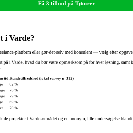
Få 3 tilbud på Tømrer
t i Varde?
reelance-platform eller gør‑det‑selv med konsulent — vælg efter opgaven
t på i Varde, hvad du bør være opmærksom på for hver løsning, samt ko
.
artid
Kundetilfredshed (lokal survey n=312)
ge
82 %
age
76 %
age
79 %
ge
69 %
er
70 %
 lokale projekter i Varde-området og en anonym, lille undersøgelse bla