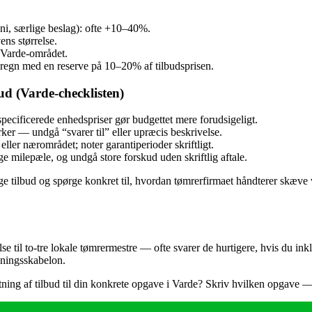
gni, særlige beslag): ofte +10–40%.
ns størrelse.
i Varde‑området.
 regn med en reserve på 10–20% af tilbudsprisen.
ud (Varde‑checklisten)
pecificerede enhedspriser gør budgettet mere forudsigeligt.
er — undgå “svarer til” eller upræcis beskrivelse.
ller nærområdet; noter garantiperioder skriftligt.
e milepæle, og undgå store forskud uden skriftlig aftale.
lige tilbud og spørge konkret til, hvordan tømrerfirmaet håndterer skæv
se til to‑tre lokale tømrermestre — ofte svarer de hurtigere, hvis du ink
gningsskabelon.
entning af tilbud til din konkrete opgave i Varde? Skriv hvilken opgave — s