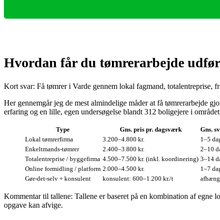
Hvordan får du tømrerarbejde udfør
Kort svar: Få tømrer i Varde gennem lokal fagmand, totalentreprise, f
Her gennemgår jeg de mest almindelige måder at få tømrerarbejde gjor
erfaring og en lille, egen undersøgelse blandt 312 boligejere i området
Type
Gns. pris pr. dagsværk
Gns. sv
Lokal tømrerfirma
3.200–4.800 kr.
1–5 da
Enkeltmands‑tømrer
2.400–3.800 kr.
2–10 d
Totalentreprise / byggefirma
4.500–7.500 kr. (inkl. koordinering)
3–14 d
Online formidling / platform
2.000–4.500 kr.
1–7 da
Gør‑det‑selv + konsulent
konsulent: 600–1.200 kr./t
afhæng
Kommentar til tallene: Tallene er baseret på en kombination af egne
opgave kan afvige.