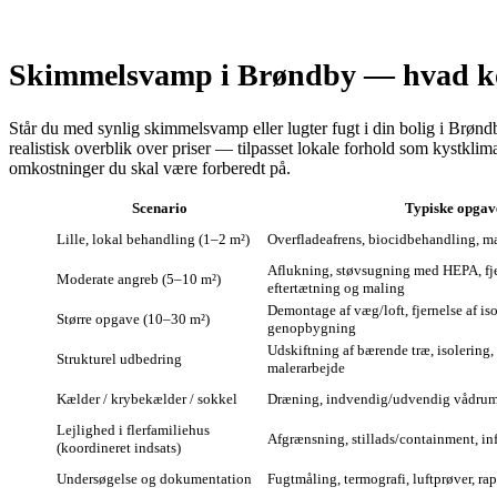
Skimmelsvamp i Brøndby — hvad kos
Står du med synlig skimmelsvamp eller lugter fugt i din bolig i Brøn
realistisk overblik over priser — tilpasset lokale forhold som kystkl
omkostninger du skal være forberedt på.
Scenario
Typiske opgav
Lille, lokal behandling (1–2 m²)
Overfladeafrens, biocidbehandling, m
Aflukning, støvsugning med HEPA, fje
Moderate angreb (5–10 m²)
eftertætning og maling
Demontage af væg/loft, fjernelse af iso
Større opgave (10–30 m²)
genopbygning
Udskiftning af bærende træ, isolering
Strukturel udbedring
malerarbejde
Kælder / krybekælder / sokkel
Dræning, indvendig/udvendig vådrums­
Lejlighed i flerfamiliehus
Afgrænsning, stillads/containment, inf
(koordineret indsats)
Undersøgelse og dokumentation
Fugtmåling, termografi, luftprøver, ra