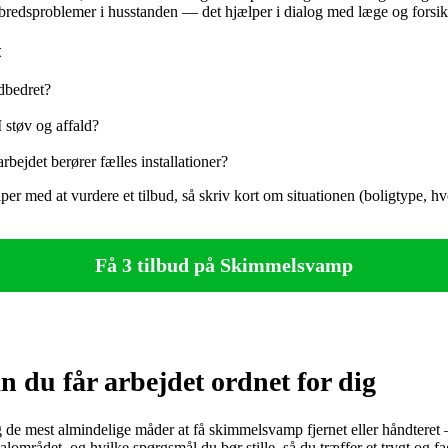
elbredsproblemer i husstanden — det hjælper i dialog med læge og forsik
t
udbedret?
 støv og affald?
ejdet berører fælles installationer?
ælper med at vurdere et tilbud, så skriv kort om situationen (boligtype, 
Få 3 tilbud på Skimmelsvamp
du får arbejdet ordnet for dig
mest almindelige måder at få skimmelsvamp fjernet eller håndteret — fr
området, og hvilke spørgsmål du bør stille, så du træffer et trygt og fag