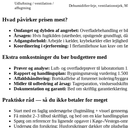
Udluftning / ventilation /
Dehumidifier-leje, ventilationstjek, 
affugtning
Hvad påvirker prisen mest?
Omfanget og dybden af angrebet:
Overfladebehandling er bill
Årsagen:
Hvis fugtkilden (utætheder, opstigende grundfugt, då
Adgangsforhold:
Arbejde i kælder, krybekælder eller lejlighede
Koordinering i ejerforening:
I flerfamiliehuse kan krav om fæl
Ekstra omkostninger du bør budgettere med
Prøver og analyse:
Luft- og overfladeprøver til laboratorium 
Rapport og handlingsplan:
Bygningsmæssig vurdering 1.500
Affaldshåndtering:
Bortskaffelse af forurenet isolering/bygge
Midler til udbedring af årsag:
Tagreparation, vinduesudskiftni
Dokumentation og garanti:
Bed om skriftlig garantierklæring 
Praktiske råd — så du ikke betaler for meget
Start med en faglig undersøgelse (fugtmåling + visuel gennemga
Få mindst 2–3 tilbud skriftligt, og bed om en klar handlingsplan
Spørg om referencer fra lignende opgaver i Køge‑/Vestegn‑omr
Undersøg din forsikring: Husforsikringer dækker ofte pludselige