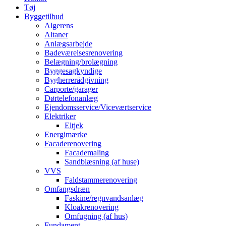
Tøj
Byggetilbud
Algerens
Altaner
Anlægsarbejde
Badeværelsesrenovering
Belægning/brolægning
Byggesagkyndige
Bygherrerådgivning
Carporte/garager
Dørtelefonanlæg
Ejendomsservice/Viceværtservice
Elektriker
Eltjek
Energimærke
Facaderenovering
Facademaling
Sandblæsning (af huse)
VVS
Faldstammerenovering
Omfangsdræn
Faskine/regnvandsanlæg
Kloakrenovering
Omfugning (af hus)
Fundament