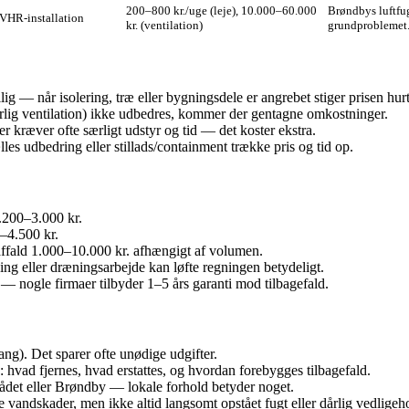
200–800 kr./uge (leje), 10.000–60.000
Brøndbys luftfug
MVHR-installation
kr. (ventilation)
grundproblemet
ig — når isolering, træ eller bygningsdele er angrebet stiger prisen hurt
rlig ventilation) ikke udbedres, kommer der gentagne omkostninger.
r kræver ofte særligt udstyr og tid — det koster ekstra.
les udbedring eller stillads/containment trække pris og tid op.
1.200–3.000 kr.
–4.500 kr.
affald 1.000–10.000 kr. afhængigt af volumen.
ng eller dræningsarbejde kan løfte regningen betydeligt.
— nogle firmaer tilbyder 1–5 års garanti mod tilbagefald.
ng). Det sparer ofte unødige udgifter.
: hvad fjernes, hvad erstattes, og hvordan forebygges tilbagefald.
ådet eller Brøndby — lokale forhold betyder noget.
 vandskader, men ikke altid langsomt opstået fugt eller dårlig vedligeh