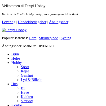
Skip
Velkommen til Terapi Hobby
to
the
Her kan du få alt i hobby udstyr, som garn og andet lækkert
content
Levering
|
Handelsbetingelser
|
Åbningstider
Terapi Hobby
Popular searches:
Garn
|
Strikkepinde
|
Syning
Åbningstider: Man-Fre 10:00-16:00
Børn
Helse
Hobby
Sport
Rejse
Gaming
Lyd & Billede
Hus
Bil
Have
Køkken
Værktøj
Kontor