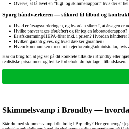
Overvej at få lavet en ”fugt- og skimmelrapport” hvis der er h
Spørg håndværkeren — stikord til tilbud og kontrak
Hvad er årsagsvurderingen, og hvordan sikrer I, at årsagen er 
Hvilke prøver tages (før/efter) og får jeg en laboratorierapport?
Er afskærmning/HEPA-filter inkl. i prisen? Hvordan håndterer I
Hvilken garanti gives, og hvad dækker garantien?
Hvem kommunikere­r med min ejerforening/administrator, hvis arb
Har du brug for, at jeg ser på dit konkrete tilfælde i Brøndby eller hj
realistiske prisrammer og hvilke forbehold du bør tage i tilbudsfasen.
Skimmelsvamp i Brøndby — hvordan 
Står du med skimmelsvamp i din bolig i Brøndby? Her gennemgår jeg de 
praktiske anbefalinger, hvad du skal være særligt opmærksom på i lokal