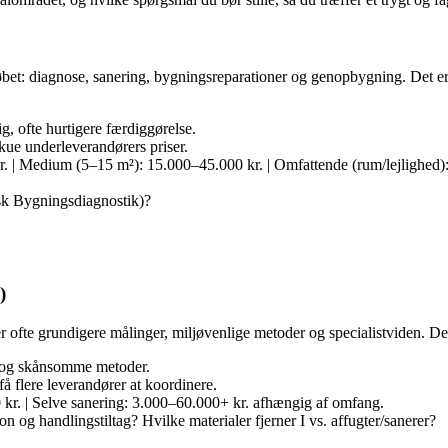
løbet: diagnose, sanering, bygningsreparationer og genopbygning. Det er
g, ofte hurtigere færdiggørelse.
ue underleverandørers priser.
. | Medium (5–15 m²): 15.000–45.000 kr. | Omfattende (rum/lejlighed)
nsk Bygningsdiagnostik)?
)
 ofte grundigere målinger, miljøvenlige metoder og specialistviden. De 
e og skånsomme metoder.
å flere leverandører at koordinere.
kr. | Selve sanering: 3.000–60.000+ kr. afhængig af omfang.
n og handlingstiltag? Hvilke materialer fjerner I vs. affugter/sanerer?