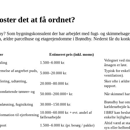
ter det at få ordnet?
dby? Som bygningskonsulent der har arbejdet med fugt- og skimmel­sager
ima, ældre parcelhuse og etageejendomme i Brøndby. Nederst får du konkr
er
Estimeret pris (inkl. moms)
Velegnet ved rin
aling
1.500–6.000 kr.
årsagen er løst.
rnelse af angrebet puds,
Typisk for enkel
5.000–20.000 kr.
ventilation).
lering, udtørring,
Sker ofte i ældr
20.000–80.000 kr.
rapport.
, omfattende tømrer- og
50.000–200.000+ kr.
Når skimmel har
Brøndby har omr
løsning, fugtsikring
30.000–150.000 kr.
kælderarbejde ka
10.000–60.000 kr. + evt. andel af
I BRF kan beslu
ormation til ejerforening
fællesarbejde
enkelte lejlighe
Altid værd at st
pport
1.500–6.000 kr. (pr. besøg / pakke)
syn eller helbre