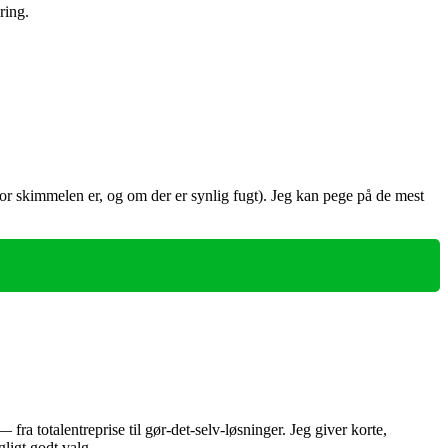
ring.
hvor skimmelen er, og om der er synlig fugt). Jeg kan pege på de mest
a totalentreprise til gør‑det‑selv‑løsninger. Jeg giver korte,
ligt godt valg.