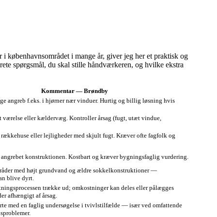
 i københavnsområdet i mange år, giver jeg her et praktisk og
ete spørgsmål, du skal stille håndværkeren, og hvilke ekstra
Kommentar — Brøndby
ge angreb f.eks. i hjørner nær vinduer. Hurtig og billig løsning hvis
t værelse eller kældervæg. Kontroller årsag (fugt, utæt vindue,
e rækkehuse eller lejligheder med skjult fugt. Kræver ofte fagfolk og
 angrebet konstruktionen. Kostbart og kræver bygningsfaglig vurdering.
åder med højt grundvand og ældre sokkelkonstruktioner —
n blive dyrt.
tningsprocessen trække ud; omkostninger kan deles eller pålægges
der afhængigt af årsag.
arte med en faglig undersøgelse i tvivlstilfælde — især ved omfattende
dsproblemer.