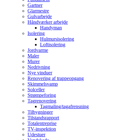
Gartner
Glarmestre
Gulvarbejde
Håndværker arbejde
Handyman
Isolering
Hulmursisolering
Loftisolering
Jordvarme
Maler
Murer
Nedrivning
Nye vinduer
Renovering af trappeopgang
Skimmelsvamp
Solceller
Strømpeforing
Tagrenovering
Tagmaling/tagafrensning
Tilbygninger
Tilstandsrapport
Totalentreprise
TV-inspektion
Udestuer