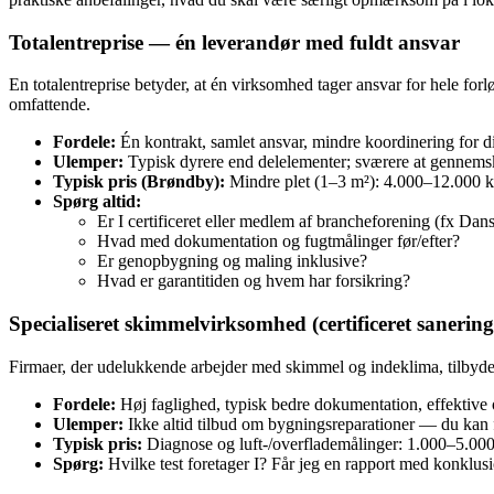
Totalentreprise — én leverandør med fuldt ansvar
En totalentreprise betyder, at én virksomhed tager ansvar for hele for
omfattende.
Fordele:
Én kontrakt, samlet ansvar, mindre koordinering for di
Ulemper:
Typisk dyrere end delelementer; sværere at gennemsk
Typisk pris (Brøndby):
Mindre plet (1–3 m²): 4.000–12.000 kr
Spørg altid:
Er I certificeret eller medlem af brancheforening (fx Da
Hvad med dokumentation og fugtmålinger før/efter?
Er genopbygning og maling inklusive?
Hvad er garantitiden og hvem har forsikring?
Specialiseret skimmelvirksomhed (certificeret sanering
Firmaer, der udelukkende arbejder med skimmel og indeklima, tilbyder
Fordele:
Høj faglighed, typisk bedre dokumentation, effektiv
Ulemper:
Ikke altid tilbud om bygningsreparationer — du kan f
Typisk pris:
Diagnose og luft-/overflademålinger: 1.000–5.000 
Spørg:
Hvilke test foretager I? Får jeg en rapport med konklusio