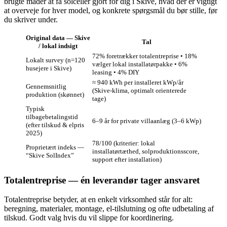
brugte måder at få solceller gjort for dig i Skive, hvad der er vigtigt
at overveje for hver model, og konkrete spørgsmål du bør stille, før
du skriver under.
Original data — Skive
Tal
/ lokal indsigt
72% foretrækker totalentreprise • 18%
Lokalt survey (n=120
vælger lokal installatørpakke • 6%
husejere i Skive)
leasing • 4% DIY
≈ 940 kWh per installeret kWp/år
Gennemsnitlig
(Skive‑klima, optimalt orienterede
produktion (skønnet)
tage)
Typisk
tilbagebetalingstid
6–9 år for private villaanlæg (3–6 kWp)
(efter tilskud & elpris
2025)
78/100 (kriterier: lokal
Proprietært indeks —
installatørtæthed, solproduktionsscore,
“Skive SolIndex”
support efter installation)
Totalentreprise — én leverandør tager ansvaret
Totalentreprise betyder, at en enkelt virksomhed står for alt:
beregning, materialer, montage, el‑tilslutning og ofte udbetaling af
tilskud. Godt valg hvis du vil slippe for koordinering.