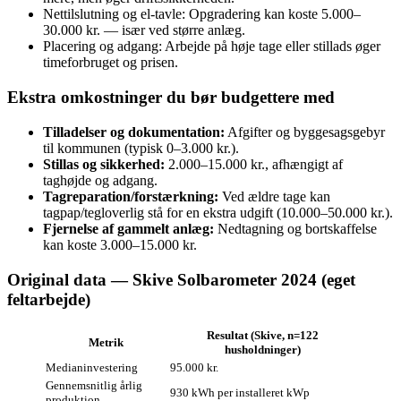
Nettilslutning og el‑tavle: Opgradering kan koste 5.000–
30.000 kr. — især ved større anlæg.
Placering og adgang: Arbejde på høje tage eller stillads øger
timeforbruget og prisen.
Ekstra omkostninger du bør budgettere med
Tilladelser og dokumentation:
Afgifter og byggesagsgebyr
til kommunen (typisk 0–3.000 kr.).
Stillas og sikkerhed:
2.000–15.000 kr., afhængigt af
taghøjde og adgang.
Tagreparation/forstærkning:
Ved ældre tage kan
tagpap/tegloverlig stå for en ekstra udgift (10.000–50.000 kr.).
Fjernelse af gammelt anlæg:
Nedtagning og bortskaffelse
kan koste 3.000–15.000 kr.
Original data — Skive Solbarometer 2024 (eget
feltarbejde)
Resultat (Skive, n=122
Metrik
husholdninger)
Medianinvestering
95.000 kr.
Gennemsnitlig årlig
930 kWh per installeret kWp
produktion