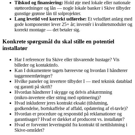
Tilskud og finansiering:
Hold øje med lokale eller nationale
støtteordninger og lån — nogle lokale banker i Skive tilbyder
gunstige grønne lån til solprojekter.
Lang levetid ved korrekt udførelse:
Et veludført anlæg med
gode komponenter lever 25+ år; investér i kvalitetsmoduler og
korrekt montage — det betaler sig.
Konkrete spørgsmål du skal stille en potentiel
installatør
Har I referencer fra Skive eller tilsvarende hustage? Vis
billeder og kontaktinfo.
Kan I dokumentere tagets bæreevne og hvordan I håndterer
taggennemføringer?
Hvilke paneler og invertere tilbyder I — med teknisk datablad
og garanti på skrift?
Hvordan håndterer I skygge og delvis afskærmning
(mikro‑invertere eller string med optimering)?
Hvad inkluderer jeres kontrakt eksakt (tilslutning,
godkendelse, bortskaffelse af affald, opdatering af el‑tavle)?
Hvordan er procedure og responstid på reklamationer og
garantisager? Hvad er dækket af producent vs. installatør?
Hvad er forventet leveringstid fra kontrakt til nettilslutning i
Skive‑området?