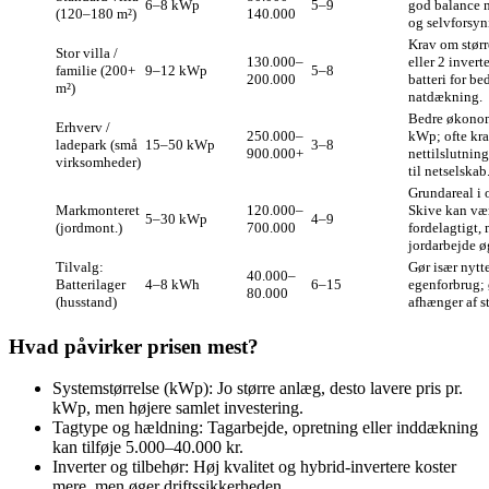
6–8 kWp
5–9
god balance 
(120–180 m²)
140.000
og selvforsyn
Krav om størr
Stor villa /
130.000–
eller 2 invert
familie (200+
9–12 kWp
5–8
200.000
batteri for be
m²)
natdækning.
Bedre økonom
Erhverv /
250.000–
kWp; ofte kr
ladepark (små
15–50 kWp
3–8
900.000+
nettilslutnin
virksomheder)
til netselskab
Grundareal i
Markmonteret
120.000–
Skive kan væ
5–30 kWp
4–9
(jordmont.)
700.000
fordelagtigt,
jordarbejde ø
Tilvalg:
Gør især nytt
40.000–
Batterilager
4–8 kWh
6–15
egenforbrug;
80.000
(husstand)
afhænger af s
Hvad påvirker prisen mest?
Systemstørrelse (kWp): Jo større anlæg, desto lavere pris pr.
kWp, men højere samlet investering.
Tagtype og hældning: Tagarbejde, opretning eller inddækning
kan tilføje 5.000–40.000 kr.
Inverter og tilbehør: Høj kvalitet og hybrid‑invertere koster
mere, men øger driftssikkerheden.