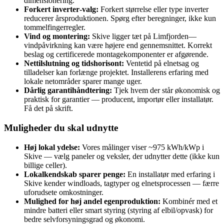
dimensionering.
Forkert inverter‑valg:
Forkert størrelse eller type inverter
reducerer årsproduktionen. Spørg efter beregninger, ikke kun
tommelfingerregler.
Vind og montering:
Skive ligger tæt på Limfjorden—
vindpåvirkning kan være højere end gennemsnittet. Korrekt
beslag og certificerede montagekomponenter er afgørende.
Nettilslutning og tidshorisont:
Ventetid på elnetsag og
tilladelser kan forlænge projektet. Installerens erfaring med
lokale netområder sparer mange uger.
Dårlig garantihåndtering:
Tjek hvem der står økonomisk og
praktisk for garantier — producent, importør eller installatør.
Få det på skrift.
Muligheder du skal udnytte
Høj lokal ydelse:
Vores målinger viser ~975 kWh/kWp i
Skive — vælg paneler og veksler, der udnytter dette (ikke kun
billige celler).
Lokalkendskab sparer penge:
En installatør med erfaring i
Skive kender windloads, tagtyper og elnetsprocessen — færre
uforudsete omkostninger.
Mulighed for høj andel egenproduktion:
Kombinér med et
mindre batteri eller smart styring (styring af elbil/opvask) for
bedre selvforsyningsgrad og økonomi.