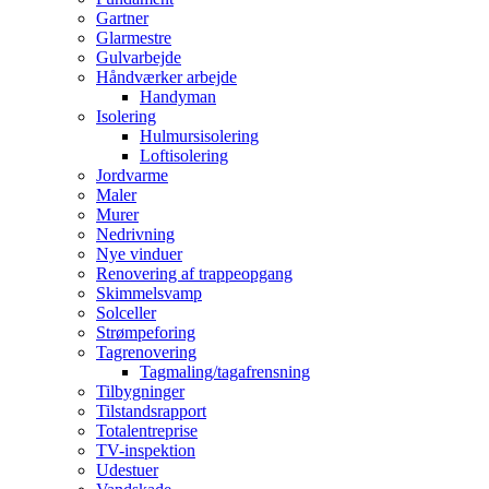
Gartner
Glarmestre
Gulvarbejde
Håndværker arbejde
Handyman
Isolering
Hulmursisolering
Loftisolering
Jordvarme
Maler
Murer
Nedrivning
Nye vinduer
Renovering af trappeopgang
Skimmelsvamp
Solceller
Strømpeforing
Tagrenovering
Tagmaling/tagafrensning
Tilbygninger
Tilstandsrapport
Totalentreprise
TV-inspektion
Udestuer