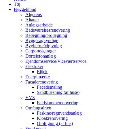
Tøj
Byggetilbud
Algerens
Altaner
Anlægsarbejde
Badeværelsesrenovering
Belægning/brolægning
Byggesagkyndige
Bygherrerådgivning
Carporte/garager
Dørtelefonanlæg
Ejendomsservice/Viceværtservice
Elektriker
Eltjek
Energimærke
Facaderenovering
Facademaling
Sandblæsning (af huse)
VVS
Faldstammerenovering
Omfangsdræn
Faskine/regnvandsanlæg
Kloakrenovering
Omfugning (af hus)
Fundament