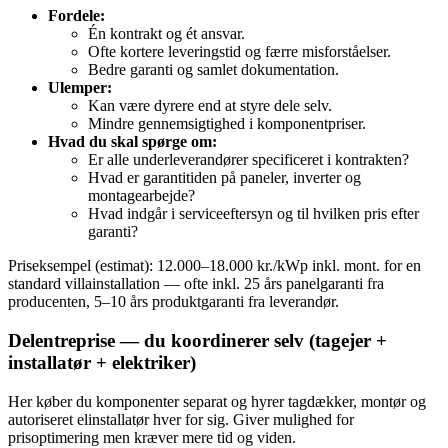
Fordele:
Én kontrakt og ét ansvar.
Ofte kortere leveringstid og færre misforståelser.
Bedre garanti og samlet dokumentation.
Ulemper:
Kan være dyrere end at styre dele selv.
Mindre gennemsigtighed i komponentpriser.
Hvad du skal spørge om:
Er alle underleverandører specificeret i kontrakten?
Hvad er garantitiden på paneler, inverter og
montagearbejde?
Hvad indgår i serviceeftersyn og til hvilken pris efter
garanti?
Priseksempel (estimat): 12.000–18.000 kr./kWp inkl. mont. for en
standard villainstallation — ofte inkl. 25 års panelgaranti fra
producenten, 5–10 års produktgaranti fra leverandør.
Delentreprise — du koordinerer selv (tagejer +
installatør + elektriker)
Her køber du komponenter separat og hyrer tagdækker, montør og
autoriseret elinstallatør hver for sig. Giver mulighed for
prisoptimering men kræver mere tid og viden.