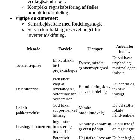
vedtægtsændringer.
Kompleks regnskabsføring af fælles
produktion/fordeling.
Vigtige dokumenter:
Samarbejdsaftale med fordelingsnøgle.
Servicekontrakt og reservebudget for
inverterudskiftning.
Anbefalet
Metode
Fordele
Ulemper
hvis…
Du vil have
Én kontrakt,
Dyrere, mindre
tryghed og
Totalentreprise
lavt
gennemsigtighed
minimal egen
projektarbejde
indsats
Fleksibelt
valg af
Du har tid og
Koordineringskrav,
Delentreprise
leverandører,
teknisk
ansvarsfordeling
potentiale for
indsigt
besparelser
God lokal
Du vil støtte
Lokalt
Mindre
support, enkel
lokale
pakkeprodukt
produktudvalg
løsning
håndværkere
Ingen stor
Mindre økonomisk
Du vil undgå
Leasing/abonnement
investering,
gevinst på sigt
anlægsudgift
inkl. drift
Potentielt
Høj risiko, love om
Du har faglig