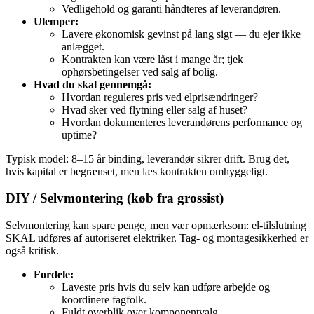
Vedligehold og garanti håndteres af leverandøren.
Ulemper:
Lavere økonomisk gevinst på lang sigt — du ejer ikke
anlægget.
Kontrakten kan være låst i mange år; tjek
ophørsbetingelser ved salg af bolig.
Hvad du skal gennemgå:
Hvordan reguleres pris ved elprisændringer?
Hvad sker ved flytning eller salg af huset?
Hvordan dokumenteres leverandørens performance og
uptime?
Typisk model: 8–15 år binding, leverandør sikrer drift. Brug det,
hvis kapital er begrænset, men læs kontrakten omhyggeligt.
DIY / Selvmontering (køb fra grossist)
Selvmontering kan spare penge, men vær opmærksom: el‑tilslutning
SKAL udføres af autoriseret elektriker. Tag- og montagesikkerhed er
også kritisk.
Fordele:
Laveste pris hvis du selv kan udføre arbejde og
koordinere fagfolk.
Fuldt overblik over komponentvalg.