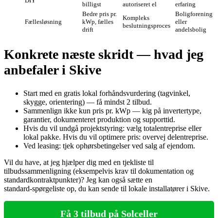
DIY
billigst
autoriseret el
erfaring
Bedre pris pr.
Boligforening
Kompleks
Fællesløsning
kWp, fælles
eller
beslutningsproces
drift
andelsbolig
Konkrete næste skridt — hvad jeg
anbefaler i Skive
Start med en gratis lokal forhåndsvurdering (tagvinkel,
skygge, orientering) — få mindst 2 tilbud.
Sammenlign ikke kun pris pr. kWp — kig på invertertype,
garantier, dokumenteret produktion og supporttid.
Hvis du vil undgå projektstyring: vælg totalentreprise eller
lokal pakke. Hvis du vil optimere pris: overvej delentreprise.
Ved leasing: tjek ophørsbetingelser ved salg af ejendom.
Vil du have, at jeg hjælper dig med en tjekliste til
tilbudssammenligning (eksempelvis krav til dokumentation og
standardkontraktpunkter)? Jeg kan også sætte en
standard‑spørgeliste op, du kan sende til lokale installatører i Skive.
Få 3 tilbud på Solceller