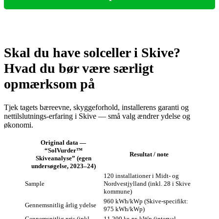
Skal du have solceller i Skive?
Hvad du bør være særligt
opmærksom på
Tjek tagets bæreevne, skyggeforhold, installerens garanti og
nettilslutnings‑erfaring i Skive — små valg ændrer ydelse og
økonomi.
Original data —
“SolVurder™
Resultat / note
Skiveanalyse” (egen
undersøgelse, 2023–24)
120 installationer i Midt- og
Sample
Nordvestjylland (inkl. 28 i Skive
kommune)
960 kWh/kWp (Skive-specifikt:
Gennemsnitlig årlig ydelse
975 kWh/kWp)
Gennemsnitlig pris (inkl.
11.200 kr. pr. kWp (interval