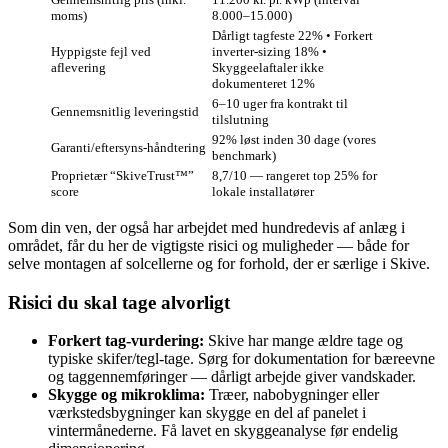
moms)
8.000–15.000)
Dårligt tagfeste 22% • Forkert
Hyppigste fejl ved
inverter‑sizing 18% •
aflevering
Skyggeelaftaler ikke
dokumenteret 12%
6–10 uger fra kontrakt til
Gennemsnitlig leveringstid
tilslutning
92% løst inden 30 dage (vores
Garanti/eftersyns‑håndtering
benchmark)
Proprietær “SkiveTrust™”
8,7/10 — rangeret top 25% for
score
lokale installatører
Som din ven, der også har arbejdet med hundredevis af anlæg i
området, får du her de vigtigste risici og muligheder — både for
selve montagen af solcellerne og for forhold, der er særlige i Skive.
Risici du skal tage alvorligt
Forkert tag‑vurdering:
Skive har mange ældre tage og
typiske skifer/tegl‑tage. Sørg for dokumentation for bæreevne
og taggennemføringer — dårligt arbejde giver vandskader.
Skygge og mikroklima:
Træer, nabobygninger eller
værkstedsbygninger kan skygge en del af panelet i
vintermånederne. Få lavet en skyggeanalyse før endelig