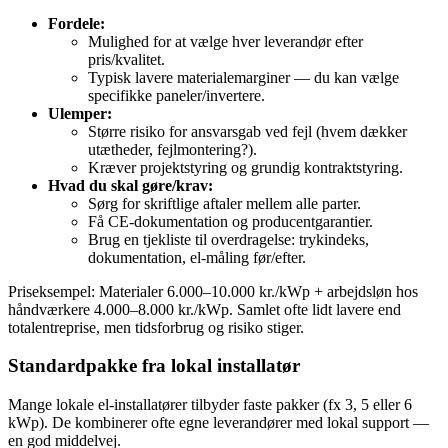
Fordele:
Mulighed for at vælge hver leverandør efter
pris/kvalitet.
Typisk lavere materialemarginer — du kan vælge
specifikke paneler/invertere.
Ulemper:
Større risiko for ansvarsgab ved fejl (hvem dækker
utætheder, fejlmontering?).
Kræver projektstyring og grundig kontraktstyring.
Hvad du skal gøre/krav:
Sørg for skriftlige aftaler mellem alle parter.
Få CE‑dokumentation og producentgarantier.
Brug en tjekliste til overdragelse: trykindeks,
dokumentation, el‑måling før/efter.
Priseksempel: Materialer 6.000–10.000 kr./kWp + arbejdsløn hos
håndværkere 4.000–8.000 kr./kWp. Samlet ofte lidt lavere end
totalentreprise, men tidsforbrug og risiko stiger.
Standardpakke fra lokal installatør
Mange lokale el‑installatører tilbyder faste pakker (fx 3, 5 eller 6
kWp). De kombinerer ofte egne leverandører med lokal support —
en god middelvej.