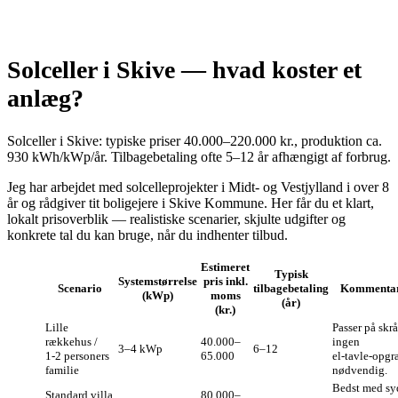
Solceller i Skive — hvad koster et
anlæg?
Solceller i Skive: typiske priser 40.000–220.000 kr., produktion ca.
930 kWh/kWp/år. Tilbagebetaling ofte 5–12 år afhængigt af forbrug.
Jeg har arbejdet med solcelleprojekter i Midt- og Vestjylland i over 8
år og rådgiver tit boligejere i Skive Kommune. Her får du et klart,
lokalt prisoverblik — realistiske scenarier, skjulte udgifter og
konkrete tal du kan bruge, når du indhenter tilbud.
Estimeret
Typisk
Systemstørrelse
pris inkl.
Scenario
tilbagebetaling
Kommentar
(kWp)
moms
(år)
(kr.)
Lille
Passer på skrå
rækkehus /
40.000–
ingen
3–4 kWp
6–12
1‑2 personers
65.000
el‑tavle‑opgr
familie
nødvendig.
Bedst med sy
Standard villa
80.000–