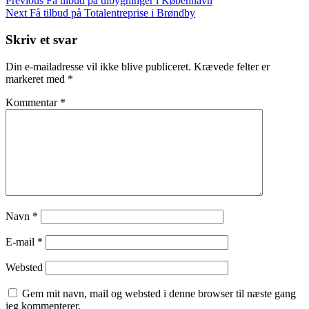
Indlægsnavigation
Previous
Få tilbud på tilbygninger i København
Post
Next
Next
Få tilbud på Totalentreprise i Brøndby
Post
Skriv et svar
Din e-mailadresse vil ikke blive publiceret.
Krævede felter er
markeret med
*
Kommentar
*
Navn
*
E-mail
*
Websted
Gem mit navn, mail og websted i denne browser til næste gang
jeg kommenterer.