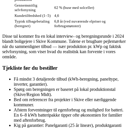
Gennemsnitlig
62 % (huse med solceller)
selvforsyning
Kunde­tilfredshed (1–5)
4,6
Typisk tilbagebetaling
6,8 år (ved nuværende elpriser og
(beregnet)
forbrugsmønster)
Disse tal kommer fra en lokal interview‑ og beregningsrunde i 2024
blandt boligejere i Skive Kommune. Talene er brugbare pejlemærker
når du sammenligner tilbud — især produktion pr. kWp og faktisk
selvforsyning, som viser hvad du realistisk kan forvente i vores
område.
Tjekliste før du bestiller
Få mindst 3 detaljerede tilbud (kWh‑beregning, paneltype,
inverter, garantier).
Spørg om beregningen er baseret på lokal produktionstal
(Skive/Region Midt).
Bed om referencer fra projekter i Skive eller nærliggende
kommuner.
Afstem forventninger til egenforbrug og mulighed for batteri.
En 6–8 kWh batteripakke tipper ofte økonomien for familier
med aftenforbrug.
Kig på garantier: Panelgaranti (25 år lineær), produktgaranti