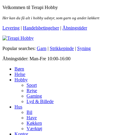
Skip
Velkommen til Terapi Hobby
to
the
Her kan du få alt i hobby udstyr, som garn og andet lækkert
content
Levering
|
Handelsbetingelser
|
Åbningstider
Terapi Hobby
Popular searches:
Garn
|
Strikkepinde
|
Syning
Åbningstider: Man-Fre 10:00-16:00
Børn
Helse
Hobby
Sport
Rejse
Gaming
Lyd & Billede
Hus
Bil
Have
Køkken
Værktøj
Kontor