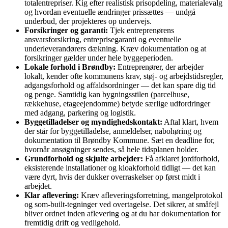
totalentrepriser. Kig efter realistisk prisopdeling, materialevalg
og hvordan eventuelle ændringer prissættes — undgå
underbud, der projekteres op undervejs.
Forsikringer og garanti:
Tjek entreprenørens
ansvarsforsikring, entreprisegaranti og eventuelle
underleverandørers dækning. Kræv dokumentation og at
forsikringer gælder under hele byggeperioden.
Lokale forhold i Brøndby:
Entreprenører, der arbejder
lokalt, kender ofte kommunens krav, støj- og arbejdstidsregler,
adgangsforhold og affaldsordninger — det kan spare dig tid
og penge. Samtidig kan bygningsstilen (parcelhuse,
rækkehuse, etageejendomme) betyde særlige udfordringer
med adgang, parkering og logistik.
Byggetilladelser og myndighedskontakt:
Aftal klart, hvem
der står for byggetilladelse, anmeldelser, nabohøring og
dokumentation til Brøndby Kommune. Sæt en deadline for,
hvornår ansøgninger sendes, så hele tidsplanen holder.
Grundforhold og skjulte arbejder:
Få afklaret jordforhold,
eksisterende installationer og kloakforhold tidligt — det kan
være dyrt, hvis der dukker overraskelser op først midt i
arbejdet.
Klar aflevering:
Kræv afleveringsforretning, mangelprotokol
og som‑built‑tegninger ved overtagelse. Det sikrer, at småfejl
bliver ordnet inden aflevering og at du har dokumentation for
fremtidig drift og vedligehold.