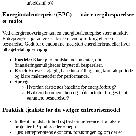
arbejdsmiljø)?
Energitotalentreprise (EPC) — når energibesparelser
er målet
Ved energirenoveringer kan en energitotalentreprise være attraktiv:
Entreprenøren garanterer et bestemt energiforbrug eller en
besparelse. Godt for ejendomme med stort energiforbrug eller hvor
tilbagebetaling er vigtig.
Fordele:
Klare økonomiske incitamenter, ofte
finansieringsmuligheder knyttet til besparelser.
Risici:
Kræver nøjagtig baseline‑måling, lang kontraktperiode
og klare målemetoder for performance.
Spørg:
Hvordan fastsættes baseline for energiforbrug?
Hvilken dokumentation og målemetoder bruges til at
garantere besparelser?
Praktisk tjekliste før du vælger entreprisemodel
Indhent mindst 3 tilbud og bed om referencer fra lokale
projekter i Brøndby eller omegn.
Tjek entreprenørens økonomi, forsikringer, og om der er