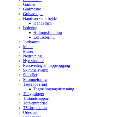
Gartner
Glarmestre
Gulvarbejde
Håndværker arbejde
Handyman
Isolering
Hulmursisolering
Loftisolering
Jordvarme
Maler
Murer
Nedrivning
Nye vinduer
Renovering af trappeopgang
Skimmelsvamp
Solceller
Strømpeforing
Tagrenovering
Tagmaling/tagafrensning
Tilbygninger
Tilstandsrapport
Totalentreprise
TV-inspektion
Udestuer