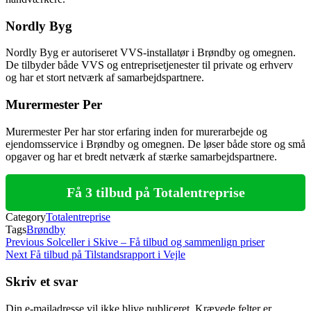
Nordly Byg
Nordly Byg er autoriseret VVS-installatør i Brøndby og omegnen.
De tilbyder både VVS og entreprisetjenester til private og erhverv
og har et stort netværk af samarbejdspartnere.
Murermester Per
Murermester Per har stor erfaring inden for murerarbejde og
ejendomsservice i Brøndby og omegnen. De løser både store og små
opgaver og har et bredt netværk af stærke samarbejdspartnere.
Få 3 tilbud på Totalentreprise
Category
Totalentreprise
Tags
Brøndby
Indlægsnavigation
Previous
Previous
Solceller i Skive – Få tilbud og sammenlign priser
Post
Next
Next
Få tilbud på Tilstandsrapport i Vejle
Post
Skriv et svar
Din e-mailadresse vil ikke blive publiceret.
Krævede felter er