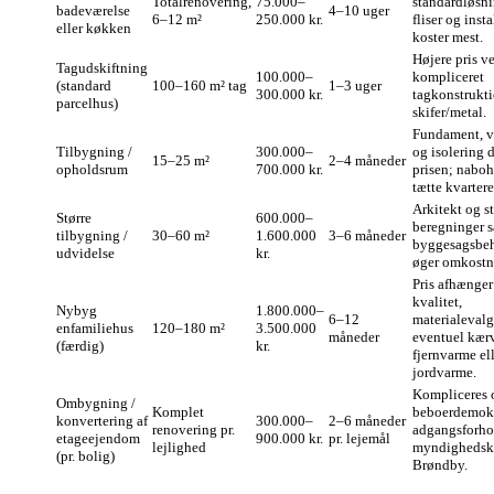
Totalrenovering,
75.000–
standardløsni
badeværelse
4–10 uger
6–12 m²
250.000 kr.
fliser og inst
eller køkken
koster mest.
Højere pris v
Tagudskiftning
100.000–
kompliceret
(standard
100–160 m² tag
1–3 uger
300.000 kr.
tagkonstrukti
parcelhus)
skifer/metal.
Fundament, v
Tilbygning /
300.000–
og isolering d
15–25 m²
2–4 måneder
opholdsrum
700.000 kr.
prisen; naboh
tætte kvartere
Arkitekt og s
Større
600.000–
beregninger 
tilbygning /
30–60 m²
1.600.000
3–6 måneder
byggesagsbe
udvidelse
kr.
øger omkostn
Pris afhænger
kvalitet,
Nybyg
1.800.000–
6–12
materialevalg
enfamiliehus
120–180 m²
3.500.000
måneder
eventuel kærv
(færdig)
kr.
fjernvarme el
jordvarme.
Kompliceres o
Ombygning /
Komplet
beboerdemokr
konvertering af
300.000–
2–6 måneder
renovering pr.
adgangsforho
etageejendom
900.000 kr.
pr. lejemål
lejlighed
myndighedskr
(pr. bolig)
Brøndby.