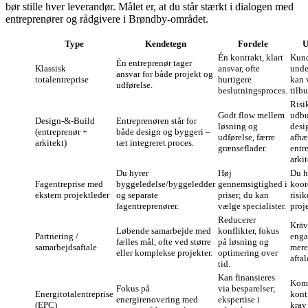
bør stille hver leverandør. Målet er, at du står stærkt i dialogen med
entreprenører og rådgivere i Brøndby‑området.
Type
Kendetegn
Fordele
U
Én kontrakt, klart
Kund
Én entreprenør tager
Klassisk
ansvar, ofte
unde
ansvar for både projekt og
totalentreprise
hurtigere
kan 
udførelse.
beslutningsproces.
tilbu
Risi
Godt flow mellem
udbu
Design‑&‑Build
Entreprenøren står for
løsning og
desi
(entreprenør +
både design og byggeri –
udførelse, færre
afhæ
arkitekt)
tæt integreret proces.
grænseflader.
entr
arki
Du hyrer
Høj
Du h
Fagentreprise med
byggeledelse/byggeledder
gennemsigtighed i
koor
ekstern projektleder
og separate
priser; du kan
risi
fagentreprenører.
vælge specialister.
proj
Reducerer
Kräve
Løbende samarbejde med
konflikter, fokus
Partnering /
enga
fælles mål, ofte ved større
på løsning og
samarbejdsaftale
mere
eller komplekse projekter.
optimering over
aftal
tid.
Kan finansieres
Kom
Fokus på
via besparelser;
Energitotalentreprise
kont
energirenovering med
ekspertise i
(EPC)
krav