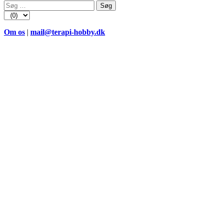
Søg
efter:
Om os
|
mail@terapi-hobby.dk