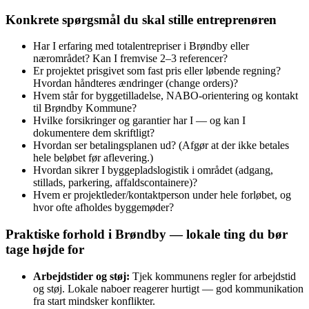
Konkrete spørgsmål du skal stille entreprenøren
Har I erfaring med totalentrepriser i Brøndby eller
nærområdet? Kan I fremvise 2–3 referencer?
Er projektet prisgivet som fast pris eller løbende regning?
Hvordan håndteres ændringer (change orders)?
Hvem står for byggetilladelse, NABO‑orientering og kontakt
til Brøndby Kommune?
Hvilke forsikringer og garantier har I — og kan I
dokumentere dem skriftligt?
Hvordan ser betalingsplanen ud? (Afgør at der ikke betales
hele beløbet før aflevering.)
Hvordan sikrer I byggepladslogistik i området (adgang,
stillads, parkering, affaldscontainere)?
Hvem er projektleder/kontaktperson under hele forløbet, og
hvor ofte afholdes byggemøder?
Praktiske forhold i Brøndby — lokale ting du bør
tage højde for
Arbejdstider og støj:
Tjek kommunens regler for arbejdstid
og støj. Lokale naboer reagerer hurtigt — god kommunikation
fra start mindsker konflikter.