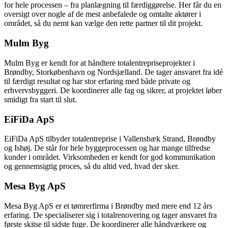
for hele processen – fra planlægning til færdiggørelse. Her får du en
oversigt over nogle af de mest anbefalede og omtalte aktører i
området, så du nemt kan vælge den rette partner til dit projekt.
Mulm Byg
Mulm Byg er kendt for at håndtere totalentrepriseprojekter i
Brøndby, Storkøbenhavn og Nordsjælland. De tager ansvaret fra idé
til færdigt resultat og har stor erfaring med både private og
erhvervsbyggeri. De koordinerer alle fag og sikrer, at projektet løber
smidigt fra start til slut.
EiFiDa ApS
EiFiDa ApS tilbyder totalentreprise i Vallensbæk Strand, Brøndby
og Ishøj. De står for hele byggeprocessen og har mange tilfredse
kunder i området. Virksomheden er kendt for god kommunikation
og gennemsigtig proces, så du altid ved, hvad der sker.
Mesa Byg ApS
Mesa Byg ApS er et tømrerfirma i Brøndby med mere end 12 års
erfaring. De specialiserer sig i totalrenovering og tager ansvaret fra
første skitse til sidste fuge. De koordinerer alle håndværkere og