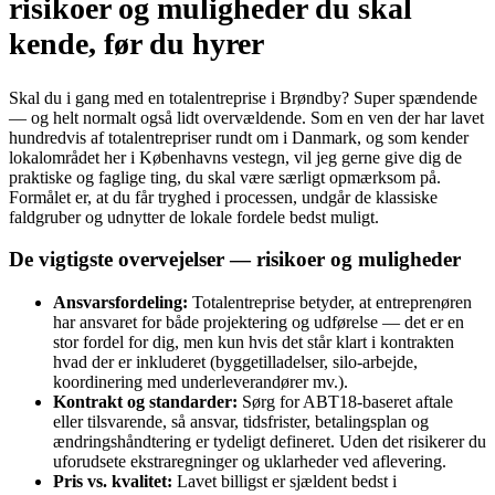
risikoer og muligheder du skal
kende, før du hyrer
Skal du i gang med en totalentreprise i Brøndby? Super spændende
— og helt normalt også lidt overvældende. Som en ven der har lavet
hundredvis af totalentrepriser rundt om i Danmark, og som kender
lokalområdet her i Københavns vestegn, vil jeg gerne give dig de
praktiske og faglige ting, du skal være særligt opmærksom på.
Formålet er, at du får tryghed i processen, undgår de klassiske
faldgruber og udnytter de lokale fordele bedst muligt.
De vigtigste overvejelser — risikoer og muligheder
Ansvarsfordeling:
Totalentreprise betyder, at entreprenøren
har ansvaret for både projektering og udførelse — det er en
stor fordel for dig, men kun hvis det står klart i kontrakten
hvad der er inkluderet (byggetilladelser, silo-arbejde,
koordinering med underleverandører mv.).
Kontrakt og standarder:
Sørg for ABT18-baseret aftale
eller tilsvarende, så ansvar, tidsfrister, betalingsplan og
ændringshåndtering er tydeligt defineret. Uden det risikerer du
uforudsete ekstraregninger og uklarheder ved aflevering.
Pris vs. kvalitet:
Lavet billigst er sjældent bedst i