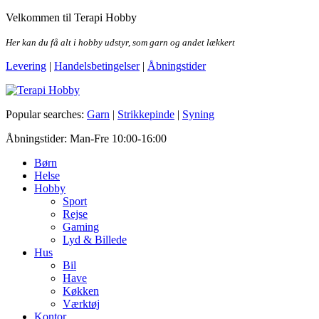
Skip
Velkommen til Terapi Hobby
to
the
Her kan du få alt i hobby udstyr, som garn og andet lækkert
content
Levering
|
Handelsbetingelser
|
Åbningstider
Terapi Hobby
Popular searches:
Garn
|
Strikkepinde
|
Syning
Åbningstider: Man-Fre 10:00-16:00
Børn
Helse
Hobby
Sport
Rejse
Gaming
Lyd & Billede
Hus
Bil
Have
Køkken
Værktøj
Kontor