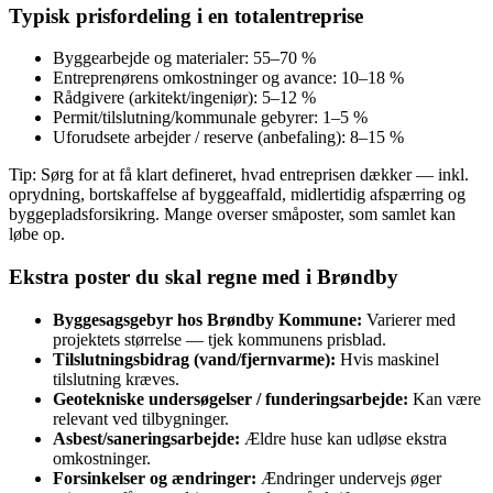
Typisk prisfordeling i en totalentreprise
Byggearbejde og materialer: 55–70 %
Entreprenørens omkostninger og avance: 10–18 %
Rådgivere (arkitekt/ingeniør): 5–12 %
Permit/tilslutning/kommunale gebyrer: 1–5 %
Uforudsete arbejder / reserve (anbefaling): 8–15 %
Tip: Sørg for at få klart defineret, hvad entreprisen dækker — inkl.
oprydning, bortskaffelse af byggeaffald, midlertidig afspærring og
byggepladsforsikring. Mange overser småposter, som samlet kan
løbe op.
Ekstra poster du skal regne med i Brøndby
Byggesagsgebyr hos Brøndby Kommune:
Varierer med
projektets størrelse — tjek kommunens prisblad.
Tilslutningsbidrag (vand/fjernvarme):
Hvis maskinel
tilslutning kræves.
Geotekniske undersøgelser / funderingsarbejde:
Kan være
relevant ved tilbygninger.
Asbest/saneringsarbejde:
Ældre huse kan udløse ekstra
omkostninger.
Forsinkelser og ændringer:
Ændringer undervejs øger