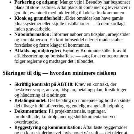
Parkering og adgang:
Mange veje i Brøndby har begrænset
plads til store lastbiler. Aftal plads til container og leverancer i
god tid, eventuelt med midlertidig tilladelse fra kommunen.
Kloak og grundforhold:
Ældre områder kan have gamle
kloaksystemer eller skjulte installationer — få dem kortlagt
inden gravearbejde.
Naboinformation:
Informer naboer om tidsplan, arbejdstider
og kontaktperson. En kort infoseddel eller et møde skaber
forståelse og færre klager til kommunen.
Affalds- og miljøregler:
Brøndby Kommune stiller krav til
affaldssortering og bortskaffelse — sørg for at entreprenøren
følger reglerne og medtager det i tilbuddet.
Sikringer til dig — hvordan minimere risikoen
Skriftlig kontrakt på ABT18:
Kræv en kontrakt, der
beskriver scope, ansvar, tidsplan, betalingsplan, forsikringer
og håndtering af ændringer.
Betalingsmodel:
Del betaling op i milepæle og hold en sidste
del tilbage indtil aflevering og endelig mangelafhjælpning.
Dokumentation:
Få projektmateriale, tegninger,
produktblade, kontrolplaner og slutdokumentation ved
overdragelse.
Byggestyring og kommunikation:
Aftal faste byggemøder
og en klar eskaleringsvej, hvis noget går galt — det plejer at