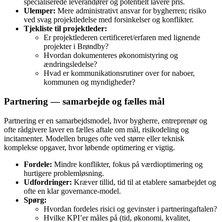
specialiserede leverandører og potentielt lavere pris.
Ulemper:
Mere administrativt ansvar for bygherren; risiko
ved svag projektledelse med forsinkelser og konflikter.
Tjekliste til projektleder:
Er projektlederen certificeret/erfaren med lignende
projekter i Brøndby?
Hvordan dokumenteres økonomistyring og
ændringsledelse?
Hvad er kommunikationsrutiner over for naboer,
kommunen og myndigheder?
Partnering — samarbejde og fælles mål
Partnering er en samarbejdsmodel, hvor bygherre, entreprenør og
ofte rådgivere laver en fælles aftale om mål, risikodeling og
incitamenter. Modellen bruges ofte ved større eller teknisk
komplekse opgaver, hvor løbende optimering er vigtig.
Fordele:
Mindre konflikter, fokus på værdioptimering og
hurtigere problemløsning.
Udfordringer:
Kræver tillid, tid til at etablere samarbejdet og
ofte en klar governance‑model.
Spørg:
Hvordan fordeles risici og gevinster i partneringaftalen?
Hvilke KPI’er måles på (tid, økonomi, kvalitet,