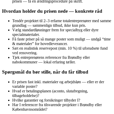
prisen — få en ændringsprocedure på skrift.
Hvordan holder du prisen nede — konkrete råd
Tendér projektet til 2–3 erfarne totalentreprenører med samme
grundlag — sammenlign tilbud, ikke kun pris.
Vælg standardløsninger frem for specialbyg eller dyre
specialmaterialer.
Få faste priser på så mange poster som muligt — undgå “time
& materialer” for hovedleverancer.
Sæt en realistisk reservepost (min. 10 %) til uforudsete fund
ved renovering.
Tjek entreprenørens referencer fra Brøndby eller
nabokommuner — lokal erfaring tæller.
Spørgsmål du bør stille, når du får tilbud
Er prisen fast inkl. materialer og arbejdsløn — eller er der
variable poster?
Hvad er betalingsplanen (aconto, slutafregning,
tilbageholdelse)?
Hvilke garantier og forsikringer tilbyder I?
Har I referencer fra tilsvarende projekter i Brøndby eller
Københavnsområdet?