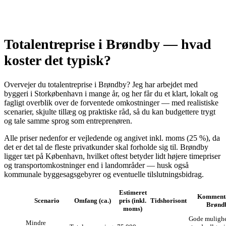
Totalentreprise i Brøndby — hvad
koster det typisk?
Overvejer du totalentreprise i Brøndby? Jeg har arbejdet med
byggeri i Storkøbenhavn i mange år, og her får du et klart, lokalt og
fagligt overblik over de forventede omkostninger — med realistiske
scenarier, skjulte tillæg og praktiske råd, så du kan budgettere trygt
og tale samme sprog som entreprenøren.
Alle priser nedenfor er vejledende og angivet inkl. moms (25 %), da
det er det tal de fleste privatkunder skal forholde sig til. Brøndby
ligger tæt på København, hvilket oftest betyder lidt højere timepriser
og transportomkostninger end i landområder — husk også
kommunale byggesagsgebyrer og eventuelle tilslutningsbidrag.
Estimeret
Komment
Scenario
Omfang (ca.)
pris (inkl.
Tidshorisont
Brønd
moms)
Gode mulighe
Mindre