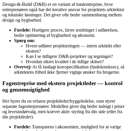
Design‑&‑Build (D&B) er en variant af totalentreprise, hvor
entreprenøren også har det kreative ansvar for projektets arkitektur
og tekniske løsninger. Det giver ofte bedre sammenhæng mellem
design og bygbarhed.
Fordele:
Hurtigere proces, færre ændringer i udførelsen,
bedre optimering af bygbarhed og økonomi.
Spørg om:
Hvem udfører projekteringen — intern arkitekt eller
ekstern?
Kan I se tidligere D&B‑projekter og tegninger?
Hvordan sikres kvalitet i de tidlige skitser?
Overvej:
At få fastlagt kravspecifikation (funktionskrav), så
arkitektens frihed ikke fjerner vigtige ønsker fra brugerne.
Fagentreprise med ekstern projektleder — kontrol
og gennemsigtighed
Her hyrer du en erfaren projektleder/byggeledelse, som styrer
separate fagentreprenører. Modellen giver dig bedre indsigt i priser
og leverandørvalg, men kræver aktiv styring fra din side (eller fra
din projektleder).
Fordele:
Transparens i økonomien, mulighed for at vælge