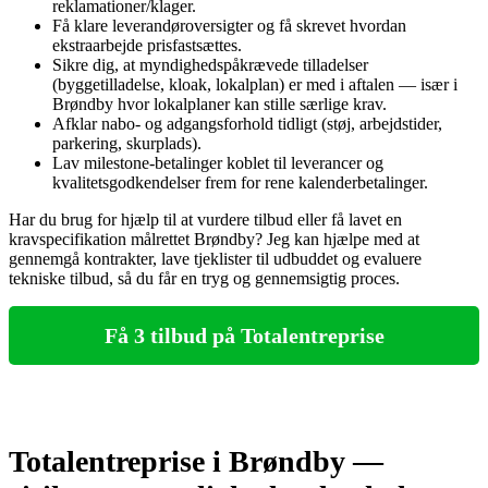
reklamationer/klager.
Få klare leverandøroversigter og få skrevet hvordan
ekstraarbejde prisfastsættes.
Sikre dig, at myndighedspåkrævede tilladelser
(byggetilladelse, kloak, lokalplan) er med i aftalen — især i
Brøndby hvor lokalplaner kan stille særlige krav.
Afklar nabo‑ og adgangsforhold tidligt (støj, arbejdstider,
parkering, skurplads).
Lav milestone‑betalinger koblet til leverancer og
kvalitetsgodkendelser frem for rene kalenderbetalinger.
Har du brug for hjælp til at vurdere tilbud eller få lavet en
kravspecifikation målrettet Brøndby? Jeg kan hjælpe med at
gennemgå kontrakter, lave tjeklister til udbuddet og evaluere
tekniske tilbud, så du får en tryg og gennemsigtig proces.
Få 3 tilbud på Totalentreprise
Totalentreprise i Brøndby —