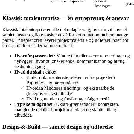
garanti på besparelser.
tekniske
perf
løsninger.
Klassisk totalentreprise — én entreprenør, ét ansvar
Klassisk totalentreprise er ofte det oplagte valg, hvis du vil have ét
samlet ansvar og ikke ønsker at stå for koordination mellem mange
parter. Entreprenøren leverer projektmateriale og udførsel inden for
en fast aftalt pris eller rammekontrakt.
Hvornår passer det:
Mindre til mellemstore renoveringer og
nybyggeri, hvor du ønsker enkel kommunikation og hurtig
beslutningsgang.
Hvad du skal tjekke:
Er der dokumenterede referencer fra projekter i
Brøndby eller nærområder?
Hvordan håndteres ændrings- og ekstraarbejde
(timepris vs. fast tilbud)?
Hvilke garantier og forsikringer følger med?
Typiske faldgruber:
Uklare grænseflader i kontrakten,
manglende detaljer i projektmaterialet og skjulte tillæg i
tilbuddet.
Design‑&‑Build — samlet design og udførelse