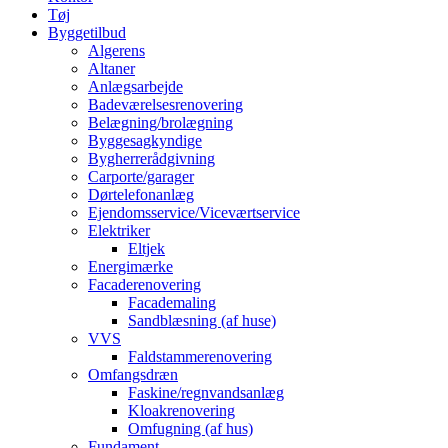
Tøj
Byggetilbud
Algerens
Altaner
Anlægsarbejde
Badeværelsesrenovering
Belægning/brolægning
Byggesagkyndige
Bygherrerådgivning
Carporte/garager
Dørtelefonanlæg
Ejendomsservice/Viceværtservice
Elektriker
Eltjek
Energimærke
Facaderenovering
Facademaling
Sandblæsning (af huse)
VVS
Faldstammerenovering
Omfangsdræn
Faskine/regnvandsanlæg
Kloakrenovering
Omfugning (af hus)
Fundament