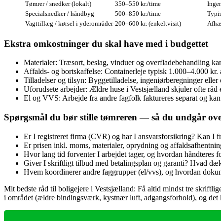
Tømrer / snedker (lokalt)
350–550 kr./time
Ingen
Specialsnedker / håndbyg
500–850 kr./time
Typis
Vagttillæg / kørsel i yderområder
200–600 kr. (enkeltvisit)
Afhæn
Ekstra omkostninger du skal have med i budgettet
Materialer: Træsort, beslag, vinduer og overfladebehandling ka
Affalds- og bortskaffelse: Containerleje typisk 1.000–4.000 kr
Tilladelser og tilsyn: Byggetilladelse, ingeniørberegninger ell
Uforudsete arbejder: Ældre huse i Vestsjælland skjuler ofte rå
El og VVS: Arbejde fra andre fagfolk faktureres separat og kan 
Spørgsmål du bør stille tømreren — så du undgår ove
Er I registreret firma (CVR) og har I ansvarsforsikring? Kan I f
Er prisen inkl. moms, materialer, oprydning og affaldsafhentning
Hvor lang tid forventer I arbejdet tager, og hvordan håndteres fo
Giver I skriftligt tilbud med betalingsplan og garanti? Hvad dæ
Hvem koordinerer andre faggrupper (el/vvs), og hvordan dokum
Mit bedste råd til boligejere i Vestsjælland: Få altid mindst tre skriftl
i området (ældre bindingsværk, kystnær luft, adgangsforhold), og det