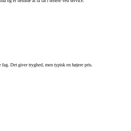
ima og er nemme at få fat i senere ved service.
le fag. Det giver tryghed, men typisk en højere pris.