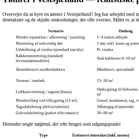
Overvejer du at hyre en tømrer i Vestsjælland? Jeg har arbejdet med tø
timetakster og de skjulte omkostninger, der ofte overses. Målet er, at 
Scenario
Omfang
Mindre reparation / afkortning / justering
1–4 timers arbejde
Montering af indvendig dør
1 dør, inkl. karm og juste
Udskiftning af vindue (standard træ/alu)
Pr. vindue
Køkkenmontering (standard
Små køkkener 6–10 m²
leverandørmoduler)
Skræddersyet snedkerkøkken
Håndlavet, specialmål
Terrasse / trædæk
15–30 m²
Ombygning til beboelse
Loftkonvertering / tagrum (basis)
m²
Mindretillæg ved tilbygning (15 m²)
Grund, fundament, tag, v
Tagudskiftning (delvis/sektion)
Afhængig af materiale
Gulvudskiftning (parket eller massiv)
30–80 m²
Herunder nogle nøgletal, der ofte bruges som udgangspunkt:
Type
Estimeret timetakst (inkl. moms)