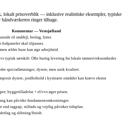
 lokalt prisoverblik — inklusive realistiske eksempler, typiske
år håndværkeren ringer tilbage.
Kommentar — Vestsjælland
ende til småfejl, beslag, lister.
 fodpaneler skal tilpasses.
 men ældre huse kan øge arbejdstid.
s typisk særskilt. Ofte hurtig levering fra lokale tømrervirksomheder.
dre specialløsninger; dyrere, men unik kvalitet.
mposit dyrere; jordforhold i kystnære områder kan kræve ekstra
pper; byggetilladelse + el/vvs øger prisen.
gang kan påvirke fundamentomkostninger.
re end tagpap; stillads og vejrlig påvirker tidsplan.
derlag og slibning/finish.