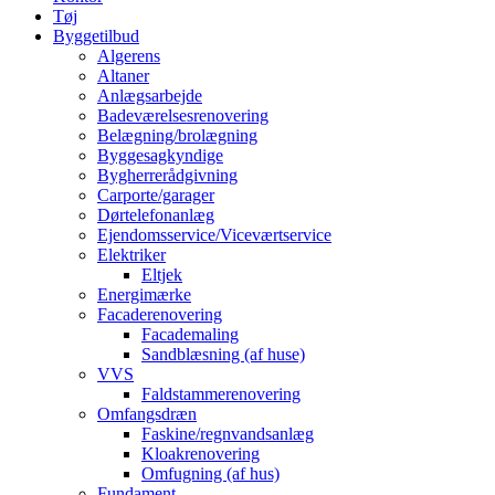
Tøj
Byggetilbud
Algerens
Altaner
Anlægsarbejde
Badeværelsesrenovering
Belægning/brolægning
Byggesagkyndige
Bygherrerådgivning
Carporte/garager
Dørtelefonanlæg
Ejendomsservice/Viceværtservice
Elektriker
Eltjek
Energimærke
Facaderenovering
Facademaling
Sandblæsning (af huse)
VVS
Faldstammerenovering
Omfangsdræn
Faskine/regnvandsanlæg
Kloakrenovering
Omfugning (af hus)
Fundament