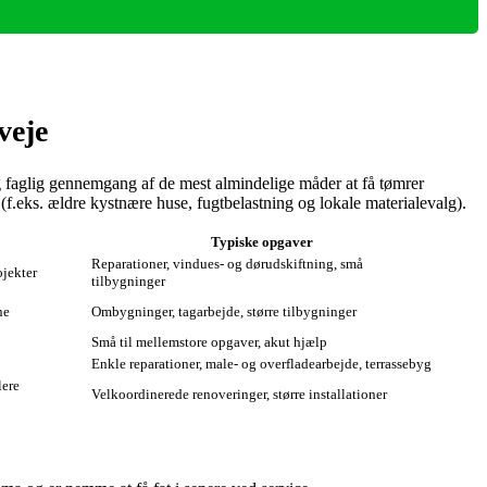
veje
g faglig gennemgang af de mest almindelige måder at få tømrer
 (f.eks. ældre kystnære huse, fugtbelastning og lokale materialevalg).
Typiske opgaver
Reparationer, vindues- og dørudskiftning, små
ojekter
tilbygninger
ne
Ombygninger, tagarbejde, større tilbygninger
Små til mellemstore opgaver, akut hjælp
Enkle reparationer, male- og overfladearbejde, terrassebyg
lere
Velkoordinerede renoveringer, større installationer