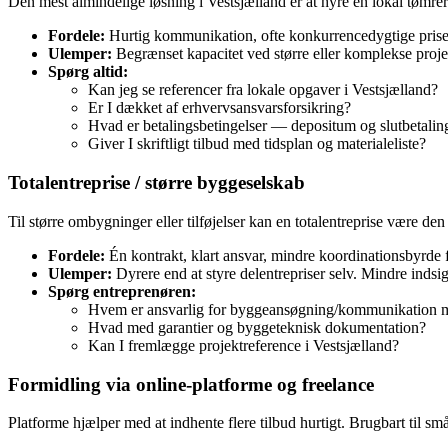
Den mest almindelige løsning i Vestsjælland er at hyre en lokal tømrer.
Fordele:
Hurtig kommunikation, ofte konkurrencedygtige priser
Ulemper:
Begrænset kapacitet ved større eller komplekse projekt
Spørg altid:
Kan jeg se referencer fra lokale opgaver i Vestsjælland?
Er I dækket af erhvervsansvarsforsikring?
Hvad er betalingsbetingelser — depositum og slutbetalin
Giver I skriftligt tilbud med tidsplan og materialeliste?
Totalentreprise / større byggeselskab
Til større ombygninger eller tilføjelser kan en totalentreprise være den
Fordele:
Én kontrakt, klart ansvar, mindre koordinationsbyrde f
Ulemper:
Dyrere end at styre delentrepriser selv. Mindre indsig
Spørg entreprenøren:
Hvem er ansvarlig for byggeansøgning/kommunikatio
Hvad med garantier og byggeteknisk dokumentation?
Kan I fremlægge projektreference i Vestsjælland?
Formidling via online-platforme og freelance
Platforme hjælper med at indhente flere tilbud hurtigt. Brugbart til