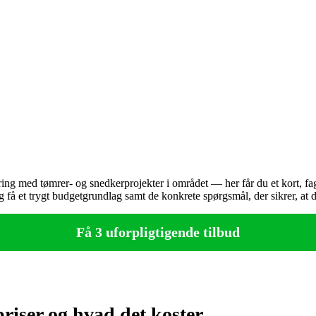
ing med tømrer‑ og snedkerprojekter i området — her får du et kort, fag
g få et trygt budgetgrundlag samt de konkrete spørgsmål, der sikrer, at
Få 3 uforpligtigende tilbud
priser og hvad det koster