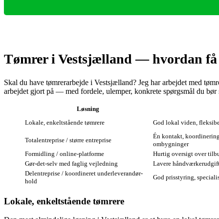
Tømrer i Vestsjælland — hvordan få 
Skal du have tømrerarbejde i Vestsjælland? Jeg har arbejdet med tøm
arbejdet gjort på — med fordele, ulemper, konkrete spørgsmål du bør sti
Løsning
Lokale, enkeltstående tømrere
God lokal viden, fleksibe
Én kontakt, koordinering a
Totalentreprise / større entreprise
ombygninger
Formidling / online-platforme
Hurtig oversigt over ti
Gør‑det‑selv med faglig vejledning
Lavere håndværkerudgift
Delentreprise / koordineret underleverandør-
God prisstyring, special
hold
Lokale, enkeltstående tømrere