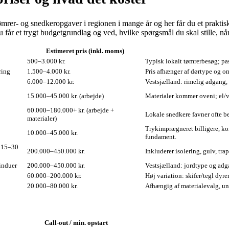
mrer‑ og snedkeropgaver i regionen i mange år og her får du et praktisk,
du får et trygt budgetgrundlag og ved, hvilke spørgsmål du skal stille, n
Estimeret pris (inkl. moms)
500–3.000 kr.
Typisk lokalt tømrerbesøg; pass
ring
1.500–4.000 kr.
Pris afhænger af dørtype og om
6.000–12.000 kr.
Vestsjælland: rimelig adgang,
15.000–45.000 kr. (arbejde)
Materialer kommer oveni; el/vv
60.000–180.000+ kr. (arbejde +
Lokale snedkere favner ofte be
materialer)
Trykimprægneret billigere, ko
10.000–45.000 kr.
fundament.
, 15–30
200.000–450.000 kr.
Inkluderer isolering, gulv, tra
induer
200.000–450.000 kr.
Vestsjælland: jordtype og ad
60.000–200.000 kr.
Høj variation: skifer/tegl dyre
20.000–80.000 kr.
Afhængig af materialevalg, un
Call‑out / min. opstart