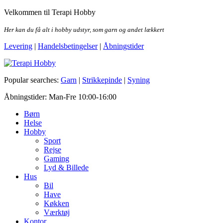
Skip
Velkommen til Terapi Hobby
to
the
Her kan du få alt i hobby udstyr, som garn og andet lækkert
content
Levering
|
Handelsbetingelser
|
Åbningstider
Terapi Hobby
Popular searches:
Garn
|
Strikkepinde
|
Syning
Åbningstider: Man-Fre 10:00-16:00
Børn
Helse
Hobby
Sport
Rejse
Gaming
Lyd & Billede
Hus
Bil
Have
Køkken
Værktøj
Kontor