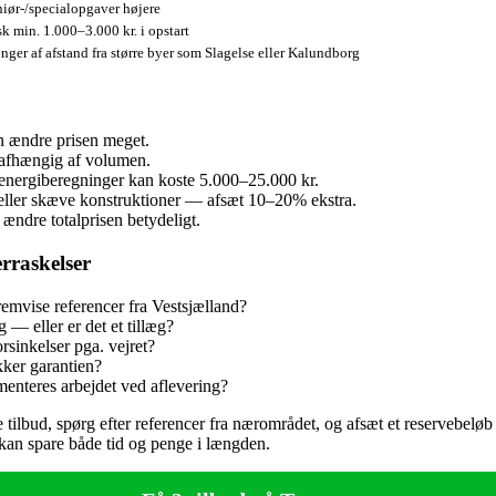
iør-/specialopgaver højere
k min. 1.000–3.000 kr. i opstart
ger af afstand fra større byer som Slagelse eller Kalundborg
n ændre prisen meget.
. afhængig af volumen.
er energiberegninger kan koste 5.000–25.000 kr.
d eller skæve konstruktioner — afsæt 10–20% ekstra.
ændre totalprisen betydeligt.
rraskelser
remvise referencer fra Vestsjælland?
 — eller er det et tillæg?
rsinkelser pga. vejret?
kker garantien?
enteres arbejdet ved aflevering?
ige tilbud, spørg efter referencer fra nærområdet, og afsæt et reservebelø
 kan spare både tid og penge i længden.