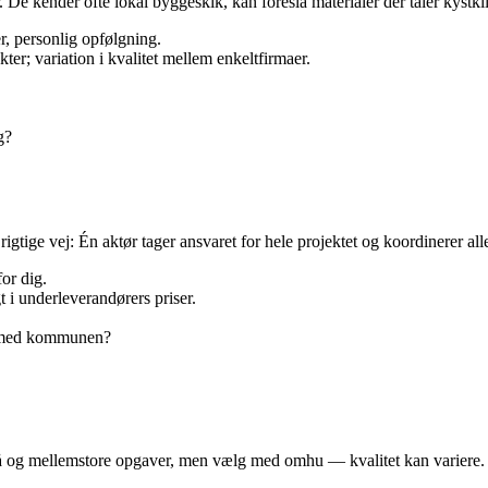
 De kender ofte lokal byggeskik, kan foreslå materialer der tåler kystkl
, personlig opfølgning.
er; variation i kvalitet mellem enkeltfirmaer.
g?
 rigtige vej: Én aktør tager ansvaret for hele projektet og koordinerer al
or dig.
t i underleverandørers priser.
n med kommunen?
 små og mellemstore opgaver, men vælg med omhu — kvalitet kan variere.