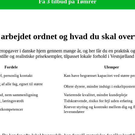
Få 3 tilbud på Tømrer
arbejdet ordnet og hvad du skal over
reropgaver i danske hjem gennem mange år, og her får du en praktisk o
lle og realistiske priseksempler, tilpasset lokale forhold i Vestsjælland
Fordele
Ulemper
l, personlig kontakt
Kan have begrænset kapacitet ved større pr
f alle fag, egnet til større
Oftere dyrere, mindre indsigt i enkeltposter
lbud, nem sammenligning
Varierende kvalitet, mindre kundepleje
, læringsværdi
Tidskrævende, risiko for fejl uden erfaring
Kræver styring og kontrakt mellem dig og f
istkompetencer
leverandører