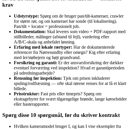
krav
Udstyrstype:
Spørg om de bruger pan/tilt‑kameraer, crawler
for større rør, og om kameraet har sonde (til lokalisering).
Pan/tilt + locator = professionelt job.
Dokumentation:
Skal leveres som video + PDF‑rapport med
stillbilleder, målinger (afstand til fejl), vurdering efter
A/B/C‑skala og anbefalet løsning.
Erfaring med lokale rørtyper:
Har de dokumenterede
referencer fra Nørresundby eller omegn? Kig efter erfaring
med ler/støbejern og højt grundvand.
Forsikring og garanti:
Er der ansvarsforsikring der dækker
eventuel forværring ved inspektion? Hvad er garantiperioden
på udredningsarbejde?
Rensning før inspektion:
Tjek om prisen inkluderer
spuling/rodfræsning — ofte skal rørene renses for at få et klart
billede.
Prisstruktur:
Fast pris eller timepris? Spørg om
ekstragebyrer for svært tilgængelige brønde, lange kørselstider
eller hasterapporter.
Spørg disse 10 spørgsmål, før du skriver kontrakt
Hvilken kameramodel bruger I, og kan I vise eksempler fra