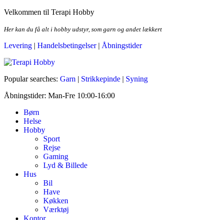
Skip
Velkommen til Terapi Hobby
to
the
Her kan du få alt i hobby udstyr, som garn og andet lækkert
content
Levering
|
Handelsbetingelser
|
Åbningstider
Terapi Hobby
Popular searches:
Garn
|
Strikkepinde
|
Syning
Åbningstider: Man-Fre 10:00-16:00
Børn
Helse
Hobby
Sport
Rejse
Gaming
Lyd & Billede
Hus
Bil
Have
Køkken
Værktøj
Kontor