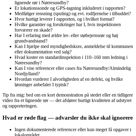
lignende rør i Nørresundby?
Er lokationssonde og GPS‑tagning inkluderet i rapporten?
Medfølger rensning (spuling) og evt. rodfjernelse i tilbuddet?
Hvor hurtigt leverer I rapporten, og i hvilket format?
Hvilke garantier og forsikringer har I, hvis inspektionen
forværrer en skade?
Har I erfaring med ældre ler- eller støbejernsrør og høj
grundvandstand?
Kan I hjælpe med myndighedskrav, anmeldelse til kommunen
eller dokumentation ved salg?
Hvad koster en standardinspektion i 110–160 mm ledning i
Nørresundby?
Kan I vise referencer eller cases fra Nørresundby/Almindelig
Nordjylland?
Hvordan vurderer I alvorligheden af en defekt, og hvilke
løsninger anbefaler I typisk?
Tip fra mig: bed om en kort demonstration på stedet eller en tidligere
video fra et lignende rør — det afslører hurtigt kvaliteten af udstyret
og rapporteringen.
Hvad er røde flag — advarsler du ikke skal ignorere
Ingen dokumenterede referencer eller kun meget få opgaver i
lokalområdet.