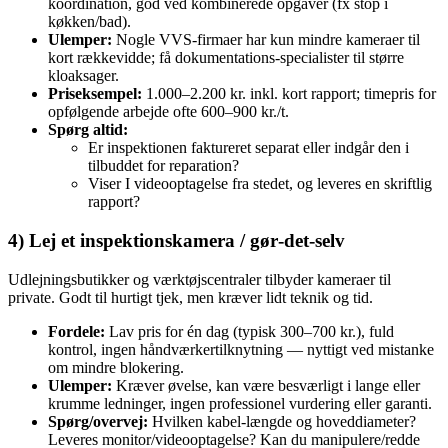
koordination, god ved kombinerede opgaver (fx stop i
køkken/bad).
Ulemper:
Nogle VVS‑firmaer har kun mindre kameraer til
kort rækkevidde; få dokumentations‑specialister til større
kloaksager.
Priseksempel:
1.000–2.200 kr. inkl. kort rapport; timepris for
opfølgende arbejde ofte 600–900 kr./t.
Spørg altid:
Er inspektionen faktureret separat eller indgår den i
tilbuddet for reparation?
Viser I videooptagelse fra stedet, og leveres en skriftlig
rapport?
4) Lej et inspektionskamera / gør‑det‑selv
Udlejningsbutikker og værktøjscentraler tilbyder kameraer til
private. Godt til hurtigt tjek, men kræver lidt teknik og tid.
Fordele:
Lav pris for én dag (typisk 300–700 kr.), fuld
kontrol, ingen håndværkertilknytning — nyttigt ved mistanke
om mindre blokering.
Ulemper:
Kræver øvelse, kan være besværligt i lange eller
krumme ledninger, ingen professionel vurdering eller garanti.
Spørg/overvej:
Hvilken kabel‑længde og hoveddiameter?
Leveres monitor/videooptagelse? Kan du manipulere/redde