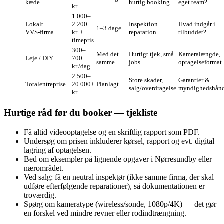
kæde
hurtig booking
eget team?
kr.
1.000–
Lokalt
2.200
Inspektion +
Hvad indgår i
1–3 dage
VVS‑firma
kr. +
reparation
tilbuddet?
timepris
300–
Med det
Hurtigt tjek, små
Kameralængde,
Leje / DIY
700
samme
jobs
optagelseformat
kr./dag
2.500–
Store skader,
Garantier &
Totalentreprise
20.000+
Planlagt
salg/overdragelse
myndighedshånd
kr.
Hurtige råd før du booker — tjekliste
Få altid videooptagelse og en skriftlig rapport som PDF.
Undersøg om prisen inkluderer kørsel, rapport og evt. digital
lagring af optagelsen.
Bed om eksempler på lignende opgaver i Nørresundby eller
nærområdet.
Ved salg: få en neutral inspektør (ikke samme firma, der skal
udføre efterfølgende reparationer), så dokumentationen er
troværdig.
Spørg om kameratype (wireless/sonde, 1080p/4K) — det gør
en forskel ved mindre revner eller rodindtrængning.