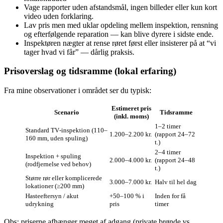
Vage rapporter uden afstandsmål, ingen billeder eller kun kort
video uden forklaring.
Lav pris men med uklar opdeling mellem inspektion, rensning
og efterfølgende reparation — kan blive dyrere i sidste ende.
Inspektøren nægter at rense røret først eller insisterer på at “vi
tager hvad vi får” — dårlig praksis.
Prisoverslag og tidsramme (lokal erfaring)
Fra mine observationer i området ser du typisk:
Estimeret pris
Scenario
Tidsramme
(inkl. moms)
1–2 timer
Standard TV‑inspektion (110–
1.200–2.200 kr.
(rapport 24–72
160 mm, uden spuling)
t.)
2–4 timer
Inspektion + spuling
2.000–4.000 kr.
(rapport 24–48
(rodfjernelse ved behov)
t.)
Større rør eller komplicerede
3.000–7.000 kr.
Halv til hel dag
lokationer (≥200 mm)
Hasteeftersyn / akut
+50–100 % i
Inden for få
udrykning
pris
timer
Obs: priserne afhænger meget af adgang (private brønde vs.