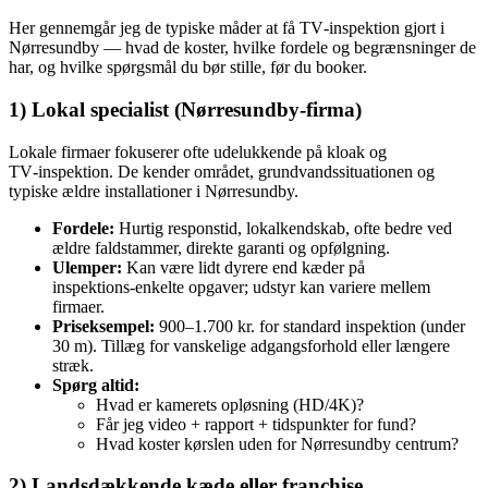
Her gennemgår jeg de typiske måder at få TV‑inspektion gjort i
Nørresundby — hvad de koster, hvilke fordele og begrænsninger de
har, og hvilke spørgsmål du bør stille, før du booker.
1) Lokal specialist (Nørresundby‑firma)
Lokale firmaer fokuserer ofte udelukkende på kloak og
TV‑inspektion. De kender området, grundvandssituationen og
typiske ældre installationer i Nørresundby.
Fordele:
Hurtig responstid, lokalkendskab, ofte bedre ved
ældre faldstammer, direkte garanti og opfølgning.
Ulemper:
Kan være lidt dyrere end kæder på
inspektions‑enkelte opgaver; udstyr kan variere mellem
firmaer.
Priseksempel:
900–1.700 kr. for standard inspektion (under
30 m). Tillæg for vanskelige adgangsforhold eller længere
stræk.
Spørg altid:
Hvad er kamerets opløsning (HD/4K)?
Får jeg video + rapport + tidspunkter for fund?
Hvad koster kørslen uden for Nørresundby centrum?
2) Landsdækkende kæde eller franchise