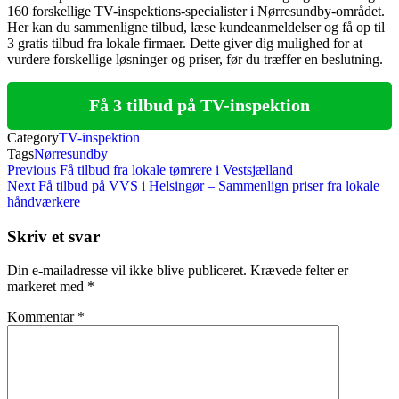
160 forskellige TV-inspektions-specialister i Nørresundby-området.
Her kan du sammenligne tilbud, læse kundeanmeldelser og få op til
3 gratis tilbud fra lokale firmaer. Dette giver dig mulighed for at
vurdere forskellige løsninger og priser, før du træffer en beslutning.
Få 3 tilbud på TV-inspektion
Category
TV-inspektion
Tags
Nørresundby
Indlægsnavigation
Previous
Previous
Få tilbud fra lokale tømrere i Vestsjælland
Post
Next
Next
Få tilbud på VVS i Helsingør – Sammenlign priser fra lokale
Post
håndværkere
Skriv et svar
Din e-mailadresse vil ikke blive publiceret.
Krævede felter er
markeret med
*
Kommentar
*