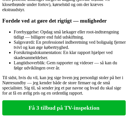
klosetbrønde under fortov), kørselstid og om der kræves
ekstraudstyr.
Fordele ved at gøre det rigtigt — muligheder
Forebyggelse: Opdag små lækager eller root‑indtrængning
tidligt — billigere end fuld udskiftning.
Salgsværdi: En professionel indberetning ved boligsalg fjerner
tvivl og kan øge købertryghed.
Forsikringsdokumentation: En klar rapport hjælper ved
skadesanmeldelser.
Langtidsoverblik: Gem rapporter og videoer — så kan du
følge udviklingen over år.
Til sidst, hvis du vil, kan jeg sige hvem jeg personligt stoler på her i
Nørresundby — jeg kender både de store firmaer og de små
specialister. Sig til, så sender jeg et par navne og hvad du skal sige
for at få en ærlig pris og en ordentlig rapport.
Få 3 tilbud på TV-inspektion