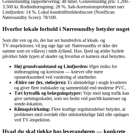
Gennemsnitlig rapportlevering: 48 timer. Gennemsnitlig pris: 1.200–
3.500 kr. Rodindtrængning: 28 %. Salt‑/korrosionsproblemer nær
Limfjorden: 14 %. Lokal kundetilfredshedsscore (NordScan
Nørresundby Score): 78/100.
Hvorfor lokale forhold i Nørresundby betyder noget
Som din ven og én, der har set hundredvis af kloak‑ og
TV‑inspektioner, vil jeg sige lige ud: Nørresundby er ikke det
samme som en villavej i midt‑Jylland. Hav, fjord og ældre bydele
påvirker både typen af skader og hvordan et kamera skal benyttes.
Høj grundvandstand og Limfjorden:
Øger risiko for
indtrængning og korrosion — kræver ofte mere
opmærksomhed ved vurdering af utætheder.
Ældre rør (ler, støbejern):
Er almindelige i nogle kvarterer
og giver flere rodskader og sammenfald end moderne PVC.
Tæt bytrafik og belægningstyper:
Veje med tung trafik kan
give sætningsskader, som ses bedst ved pan/tilt‑kameraer og
sonde‑lokation.
Klimapåvirkning:
Flere kraftige regnhændelser betyder, at
problemer med overløb eller utilstrækkelige fald ofte opdages
ved TV‑inspektion.
Hvad du skal tjekke hos leverandøren — konkrete