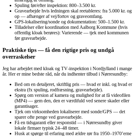
Spuling før/efter inspektion: 800–3.500 kr.
Gravearbejde hvis ledningen skal reetableres: fra 5.000 kr. og
op — afhænger af vej/fortov og graveomfang.
GPS‑lokalisering/sonde og dokumentation: 500–1.500 kr.
Tilladelser eller koordination med Aalborg Kommune (hvis
offentlig kloak berøres): Varierende — tjek med kommunen
før gravearbejde.
Praktiske tips — få den rigtige pris og undgå
overraskelser
Jeg har arbejdet med kloak og TV‑inspektion i Nordjylland i mange
år. Her er mine bedste råd, når du indhenter tilbud i Nørresundby:
Bed om en detaljeret, skriftlig pris — hvad er inkl. og hvad er
ekstra (fx spuling, rodfræsning, gravearbejde).
Spørg om version af kamera og mulighed for at få videofilen
(MP4) — gem den, den er værdifuld ved senere skader eller
garantisager.
Tjek om virksomheden lokaliserer med sonde/GPS — det
sparer ofte penge ved gravearbejde.
Få en tidsgaranti eller responstid — i Nørresundby giver
lokale firmaer typisk 24–48 timer.
Husk at spørge til erfaring med ældre rør fra 1950–1970’erne