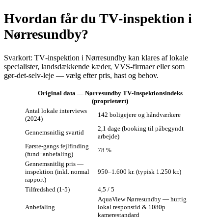
Hvordan får du TV‑inspektion i
Nørresundby?
Svarkort: TV‑inspektion i Nørresundby kan klares af lokale
specialister, landsdækkende kæder, VVS‑firmaer eller som
gør‑det‑selv‑leje — vælg efter pris, hast og behov.
Original data — Nørresundby TV‑Inspektionsindeks
(proprietært)
Antal lokale interviews
142 boligejere og håndværkere
(2024)
2,1 dage (booking til påbegyndt
Gennemsnitlig svartid
arbejde)
Første‑gangs fejlfinding
78 %
(fund+anbefaling)
Gennemsnitlig pris —
inspektion (inkl. normal
950–1.600 kr. (typisk 1.250 kr.)
rapport)
Tilfredshed (1‑5)
4,5 / 5
AquaView Nørresundby — hurtig
Anbefaling
lokal responstid & 1080p
kamerestandard