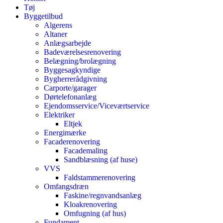
Tøj
Byggetilbud
Algerens
Altaner
Anlægsarbejde
Badeværelsesrenovering
Belægning/brolægning
Byggesagkyndige
Bygherrerådgivning
Carporte/garager
Dørtelefonanlæg
Ejendomsservice/Viceværtservice
Elektriker
Eltjek
Energimærke
Facaderenovering
Facademaling
Sandblæsning (af huse)
VVS
Faldstammerenovering
Omfangsdræn
Faskine/regnvandsanlæg
Kloakrenovering
Omfugning (af hus)
Fundament