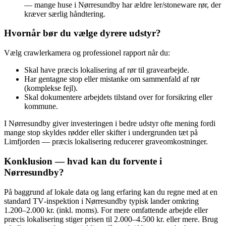
— mange huse i Nørresundby har ældre ler/stoneware rør, der
kræver særlig håndtering.
Hvornår bør du vælge dyrere udstyr?
Vælg crawlerkamera og professionel rapport når du:
Skal have præcis lokalisering af rør til gravearbejde.
Har gentagne stop eller mistanke om sammenfald af rør
(komplekse fejl).
Skal dokumentere arbejdets tilstand over for forsikring eller
kommune.
I Nørresundby giver investeringen i bedre udstyr ofte mening fordi
mange stop skyldes rødder eller skifter i undergrunden tæt på
Limfjorden — præcis lokalisering reducerer graveomkostninger.
Konklusion — hvad kan du forvente i
Nørresundby?
På baggrund af lokale data og lang erfaring kan du regne med at en
standard TV‑inspektion i Nørresundby typisk lander omkring
1.200–2.000 kr. (inkl. moms). For mere omfattende arbejde eller
præcis lokalisering stiger prisen til 2.000–4.500 kr. eller mere. Brug