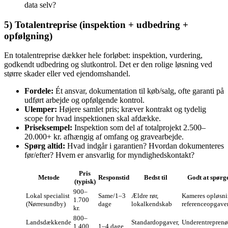
data selv?
5) Totalentreprise (inspektion + udbedring +
opfølgning)
En totalentreprise dækker hele forløbet: inspektion, vurdering,
godkendt udbedring og slutkontrol. Det er den rolige løsning ved
større skader eller ved ejendomshandel.
Fordele:
Ét ansvar, dokumentation til køb/salg, ofte garanti på
udført arbejde og opfølgende kontrol.
Ulemper:
Højere samlet pris; kræver kontrakt og tydelig
scope for hvad inspektionen skal afdække.
Priseksempel:
Inspektion som del af totalprojekt 2.500–
20.000+ kr. afhængig af omfang og gravearbejde.
Spørg altid:
Hvad indgår i garantien? Hvordan dokumenteres
før/efter? Hvem er ansvarlig for myndighedskontakt?
Pris
Metode
Responstid
Bedst til
Godt at spørg
(typisk)
900–
Lokal specialist
Same/1–3
Ældre rør,
Kameres opløsni
1.700
(Nørresundby)
dage
lokalkendskab
referenceopgave
kr.
800–
Landsdækkende
Standardopgaver,
Underentreprenør
1.400
1–4 dage