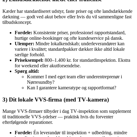
Kæder har standardiseret udstyr, faste priser og ofte landsdækkende
dækning — godt ved akut behov eller hvis du vil sammenligne fast
tilbudskoncept.
Fordele:
Konsistente priser, professionel rapportstandard,
hurtige online‑bookinger og ofte kundeservice på dansk.
Ulemper:
Mindre lokalkendskab; underleverandører kan
variere i kvalitet; standardpakker dækker ikke altid lokale
særlige forhold.
Priseksempel:
800–1.400 kr. for standardinspektion. Ekstra
for weekend eller akutforsendelse.
Spørg altid:
Kommer I med eget team eller underentreprenør i
Nørresundby?
Kan I garantere kameratype og rapportformat?
3) Dit lokale VVS‑firma (med TV‑kamera)
Mange VVS‑firmaer tilbyder i dag TV‑inspektion som supplement
til traditionelle VVS‑ydelser — praktisk hvis du forventer
efterfølgende reparationer.
Fordele:
Én leverandør til inspektion + udbedring, mindre