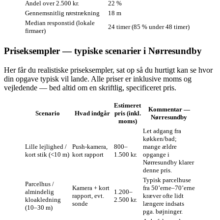
Andel over 2.500 kr.
22 %
Gennemsnitlig rørstrækning
18 m
Median responstid (lokale
24 timer (85 % under 48 timer)
firmaer)
Priseksempler — typiske scenarier i Nørresundby
Her får du realistiske priseksempler, sat op så du hurtigt kan se hvor
din opgave typisk vil lande. Alle priser er inklusive moms og
vejledende — bed altid om en skriftlig, specificeret pris.
Estimeret
Kommentar —
Scenario
Hvad indgår
pris (inkl.
Nørresundby
moms)
Let adgang fra
køkken/bad;
Lille lejlighed /
Push‑kamera,
800–
mange ældre
kort stik (<10 m)
kort rapport
1.500 kr.
opgange i
Nørresundby klarer
denne pris.
Typisk parcelhuse
Parcelhus /
Kamera + kort
fra 50’erne–70’erne
almindelig
1.200–
rapport, evt.
kræver ofte lidt
kloakledning
2.500 kr.
sonde
længere indsats
(10–30 m)
pga. bøjninger.