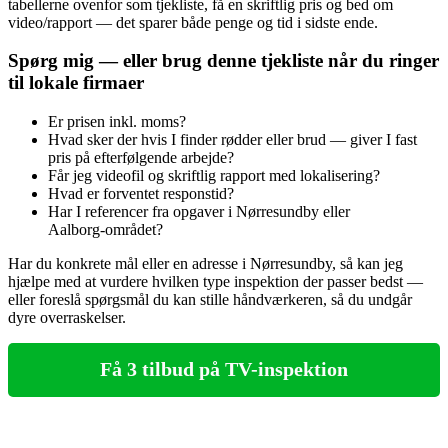
tabellerne ovenfor som tjekliste, få en skriftlig pris og bed om
video/rapport — det sparer både penge og tid i sidste ende.
Spørg mig — eller brug denne tjekliste når du ringer
til lokale firmaer
Er prisen inkl. moms?
Hvad sker der hvis I finder rødder eller brud — giver I fast
pris på efterfølgende arbejde?
Får jeg videofil og skriftlig rapport med lokalisering?
Hvad er forventet responstid?
Har I referencer fra opgaver i Nørresundby eller
Aalborg‑området?
Har du konkrete mål eller en adresse i Nørresundby, så kan jeg
hjælpe med at vurdere hvilken type inspektion der passer bedst —
eller foreslå spørgsmål du kan stille håndværkeren, så du undgår
dyre overraskelser.
Få 3 tilbud på TV-inspektion