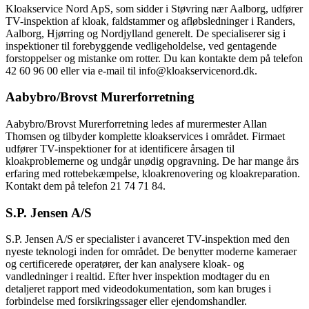
Kloakservice Nord ApS, som sidder i Støvring nær Aalborg, udfører
TV-inspektion af kloak, faldstammer og afløbsledninger i Randers,
Aalborg, Hjørring og Nordjylland generelt. De specialiserer sig i
inspektioner til forebyggende vedligeholdelse, ved gentagende
forstoppelser og mistanke om rotter. Du kan kontakte dem på telefon
42 60 96 00 eller via e-mail til info@kloakservicenord.dk.
Aabybro/Brovst Murerforretning
Aabybro/Brovst Murerforretning ledes af murermester Allan
Thomsen og tilbyder komplette kloakservices i området. Firmaet
udfører TV-inspektioner for at identificere årsagen til
kloakproblemerne og undgår unødig opgravning. De har mange års
erfaring med rottebekæmpelse, kloakrenovering og kloakreparation.
Kontakt dem på telefon 21 74 71 84.
S.P. Jensen A/S
S.P. Jensen A/S er specialister i avanceret TV-inspektion med den
nyeste teknologi inden for området. De benytter moderne kameraer
og certificerede operatører, der kan analysere kloak- og
vandledninger i realtid. Efter hver inspektion modtager du en
detaljeret rapport med videodokumentation, som kan bruges i
forbindelse med forsikringssager eller ejendomshandler.