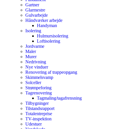
Gartner
Glarmestre
Gulvarbejde
Håndværker arbejde
Handyman
Isolering
Hulmursisolering
Loftisolering
Jordvarme
Maler
Murer
Nedrivning
Nye vinduer
Renovering af trappeopgang
Skimmelsvamp
Solceller
Strømpeforing
Tagrenovering
Tagmaling/tagafrensning
Tilbygninger
Tilstandsrapport
Totalentreprise
TV-inspektion
Udestuer