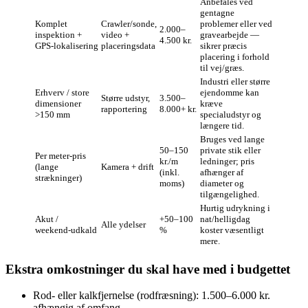
Anbefales ved
gentagne
Komplet
Crawler/sonde,
problemer eller ved
2.000–
inspektion +
video +
gravearbejde —
4.500 kr.
GPS‑lokalisering
placeringsdata
sikrer præcis
placering i forhold
til vej/græs.
Industri eller større
Erhverv / store
ejendomme kan
Større udstyr,
3.500–
dimensioner
kræve
rapportering
8.000+ kr.
>150 mm
specialudstyr og
længere tid.
Bruges ved lange
50–150
private stik eller
Per meter‑pris
kr./m
ledninger; pris
(lange
Kamera + drift
(inkl.
afhænger af
strækninger)
moms)
diameter og
tilgængelighed.
Hurtig udrykning i
Akut /
+50–100
nat/helligdag
Alle ydelser
weekend‑udkald
%
koster væsentligt
mere.
Ekstra omkostninger du skal have med i budgettet
Rod- eller kalkfjernelse (rodfræsning): 1.500–6.000 kr.
afhængig af omfang.