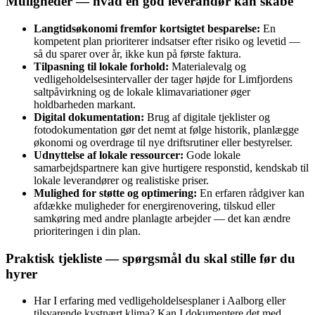
Muligheder — hvad en god leverandør kan skabe
Langtidsøkonomi fremfor kortsigtet besparelse:
En
kompetent plan prioriterer indsatser efter risiko og levetid —
så du sparer over år, ikke kun på første faktura.
Tilpasning til lokale forhold:
Materialevalg og
vedligeholdelsesintervaller der tager højde for Limfjordens
saltpåvirkning og de lokale klimavariationer øger
holdbarheden markant.
Digital dokumentation:
Brug af digitale tjeklister og
fotodokumentation gør det nemt at følge historik, planlægge
økonomi og overdrage til nye driftsrutiner eller bestyrelser.
Udnyttelse af lokale ressourcer:
Gode lokale
samarbejdspartnere kan give hurtigere responstid, kendskab til
lokale leverandører og realistiske priser.
Mulighed for støtte og optimering:
En erfaren rådgiver kan
afdække muligheder for energirenovering, tilskud eller
samkøring med andre planlagte arbejder — det kan ændre
prioriteringen i din plan.
Praktisk tjekliste — spørgsmål du skal stille før du
hyrer
Har I erfaring med vedligeholdelsesplaner i Aalborg eller
tilsvarende kystnært klima? Kan I dokumentere det med