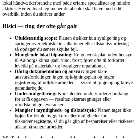
lokal håndværkerbranche med både erfarne specialister og mindre
aktører. Her er, hvad jeg mener du absolut skal have med i dit
overblik, inden du skriver under.
Risici — ting der ofte går galt
Ufuldstændig scope:
Planen dækker kun synlige ting og
springer over tekniske installationer eller tilstandsvurdering —
så opdager du senere skjulte fejl.
Manglende lokal tilpasning:
En generisk plan uden hensyn
til Aalborgs klima (salt, vind, frost) fører ofte til forkortet
levetid på materialer og hyppigere reparationer.
Dårlig dokumentation og ansvar:
Ingen klare
ansvarsfordelinger, ingen opfølgningsplan og ingen
registrering af udførte arbejder — svært at følge op og kræve
garantiarbejde.
Underbudgettering:
Konsulenten undervurderer omfanget
for at få opgaven — resultat: ekstraregninger eller
ufuldstændige leverancer.
Mangler i myndigheds- og tilskudstjek:
Planen tager ikke
højde for lokale byggekrav eller muligheder for
tilskud/energistøtte, så du går glip af besparelser eller risikerer
afslag på senere arbejder.