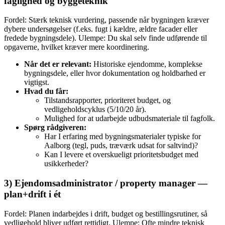
faglighed og byggeteknik
Fordel: Stærk teknisk vurdering, passende når bygningen kræver
dybere undersøgelser (f.eks. fugt i kældre, ældre facader eller
fredede bygningsdele). Ulempe: Du skal selv finde udførende til
opgaverne, hvilket kræver mere koordinering.
Når det er relevant:
Historiske ejendomme, komplekse
bygningsdele, eller hvor dokumentation og holdbarhed er
vigtigst.
Hvad du får:
Tilstandsrapporter, prioriteret budget, og
vedligeholdscyklus (5/10/20 år).
Mulighed for at udarbejde udbudsmateriale til fagfolk.
Spørg rådgiveren:
Har I erfaring med bygningsmaterialer typiske for
Aalborg (tegl, puds, træværk udsat for saltvind)?
Kan I levere et overskueligt prioritetsbudget med
usikkerheder?
3) Ejendomsadministrator / property manager —
plan+drift i ét
Fordel: Planen indarbejdes i drift, budget og bestillingsrutiner, så
vedligehold bliver udført rettidigt. Ulempe: Ofte mindre teknisk