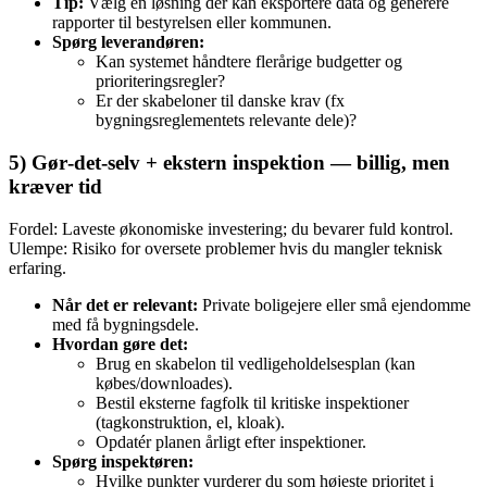
Tip:
Vælg en løsning der kan eksportere data og generere
rapporter til bestyrelsen eller kommunen.
Spørg leverandøren:
Kan systemet håndtere flerårige budgetter og
prioriteringsregler?
Er der skabeloner til danske krav (fx
bygningsreglementets relevante dele)?
5) Gør‑det‑selv + ekstern inspektion — billig, men
kræver tid
Fordel: Laveste økonomiske investering; du bevarer fuld kontrol.
Ulempe: Risiko for oversete problemer hvis du mangler teknisk
erfaring.
Når det er relevant:
Private boligejere eller små ejendomme
med få bygningsdele.
Hvordan gøre det:
Brug en skabelon til vedligeholdelsesplan (kan
købes/downloades).
Bestil eksterne fagfolk til kritiske inspektioner
(tagkonstruktion, el, kloak).
Opdatér planen årligt efter inspektioner.
Spørg inspektøren:
Hvilke punkter vurderer du som højeste prioritet i