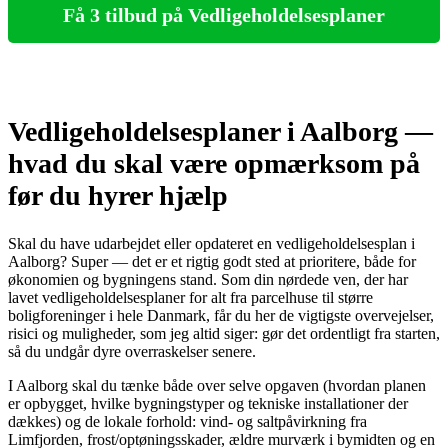
Få 3 tilbud på Vedligeholdelsesplaner
Vedligeholdelsesplaner i Aalborg —
hvad du skal være opmærksom på
før du hyrer hjælp
Skal du have udarbejdet eller opdateret en vedligeholdelsesplan i
Aalborg? Super — det er et rigtig godt sted at prioritere, både for
økonomien og bygningens stand. Som din nørdede ven, der har
lavet vedligeholdelsesplaner for alt fra parcelhuse til større
boligforeninger i hele Danmark, får du her de vigtigste overvejelser,
risici og muligheder, som jeg altid siger: gør det ordentligt fra starten,
så du undgår dyre overraskelser senere.
I Aalborg skal du tænke både over selve opgaven (hvordan planen
er opbygget, hvilke bygningstyper og tekniske installationer der
dækkes) og de lokale forhold: vind- og saltpåvirkning fra
Limfjorden, frost/optøningsskader, ældre murværk i bymidten og en