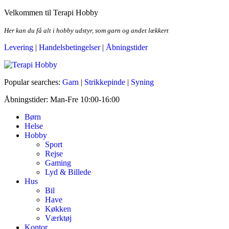
Skip
Velkommen til Terapi Hobby
to
the
Her kan du få alt i hobby udstyr, som garn og andet lækkert
content
Levering
|
Handelsbetingelser
|
Åbningstider
Terapi Hobby
Popular searches:
Garn
|
Strikkepinde
|
Syning
Åbningstider: Man-Fre 10:00-16:00
Børn
Helse
Hobby
Sport
Rejse
Gaming
Lyd & Billede
Hus
Bil
Have
Køkken
Værktøj
Kontor