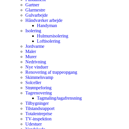
Gartner
Glarmestre
Gulvarbejde
Håndværker arbejde
Handyman
Isolering
Hulmursisolering
Loftisolering
Jordvarme
Maler
Murer
Nedrivning
Nye vinduer
Renovering af trappeopgang
Skimmelsvamp
Solceller
Strømpeforing
Tagrenovering
Tagmaling/tagafrensning
Tilbygninger
Tilstandsrapport
Totalentreprise
TV-inspektion
Udestuer