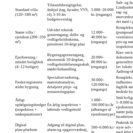
Salt- og f
Tilstandsbesigtigelse,
Limfjorden
Standard villa
årshjul (tag, facader, VVS,
5.000–20.000
tag- og
(120–180 m²)
el), 5‑10 års
kr. (engangs)
murværksn
budgetoverslag
det med i 
Komplekse 
Udvidet teknisk
Større villa /
12.000–
(pumpean
gennemgang, drifts‑ og
ejendom (200–350
40.000 kr.
ventilatio
vedligeholdsskema,
m²)
(engangs)
pris og n
prioriteret 10‑årigt plan
inspektion
Krav om k
Bygningsgennemgang,
Ejerforening /
20.000–
dokumenta
økonomisk 10‑årsplan,
mindre boligblok
80.000 kr.
generalfor
vedligeholdelsesregnskab,
(4–12 boliger)
(engangs)
lav lokale 
møde/forhandling
Aalborg‑rå
Specialistvurdering,
Kompleks 
30.000–
Fredet/registreret
materialeanalyse,
indhentes f
120.000 kr.
ældre bygning
detaljeret pleje‑ og
fagfolk me
(engangs)
restaureringsplan
fredede by
Små bolige
Årligt
1.000–
1–8.000 kr
opfølgningsbudget
Én årlig inspektion +
100.000 kr./år
ejerforeni
(inspektion +
løbende vedligehold
(afhænger af
større pulje
småreparationer)
ejendomstype)
facaderen
Praktisk fo
Digital
Adgang til digital plan,
500–6.000 kr./
styre selv
plan‑platform
alarm‑og opgaveværktøj,
år
med årlig 