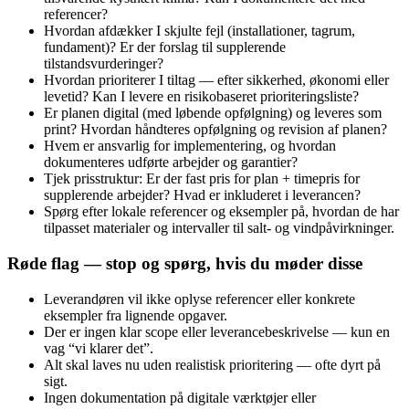
referencer?
Hvordan afdækker I skjulte fejl (installationer, tagrum,
fundament)? Er der forslag til supplerende
tilstandsvurderinger?
Hvordan prioriterer I tiltag — efter sikkerhed, økonomi eller
levetid? Kan I levere en risikobaseret prioriteringsliste?
Er planen digital (med løbende opfølgning) og leveres som
print? Hvordan håndteres opfølgning og revision af planen?
Hvem er ansvarlig for implementering, og hvordan
dokumenteres udførte arbejder og garantier?
Tjek prisstruktur: Er der fast pris for plan + timepris for
supplerende arbejder? Hvad er inkluderet i leverancen?
Spørg efter lokale referencer og eksempler på, hvordan de har
tilpasset materialer og intervaller til salt- og vindpåvirkninger.
Røde flag — stop og spørg, hvis du møder disse
Leverandøren vil ikke oplyse referencer eller konkrete
eksempler fra lignende opgaver.
Der er ingen klar scope eller leverancebeskrivelse — kun en
vag “vi klarer det”.
Alt skal laves nu uden realistisk prioritering — ofte dyrt på
sigt.
Ingen dokumentation på digitale værktøjer eller