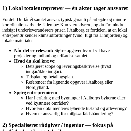
1) Lokal totalentreprenør — én aktør tager ansvaret
Fordel: Du får ét samlet ansvar, typisk garanti på arbejde og mindre
koordinationsarbejde. Ulempe: Kan være dyrere, og du får mindre
indsigt i underleverandørers priser. I Aalborg er fordelen, at en lokal
entreprenør kender klimaudfordringer (vind, fugt fra Limfjorden) og
lokale materialer.
Når det er relevant:
Større opgaver hvor I vil have
projektering, udbud og udførelse samlet.
Hvad du skal kræve:
Detaljeret scope og leveringsbeskrivelse (hvad
indgår/ikke indgår).
Tidsplan og betalingsplan.
Referencer fra lignende opgaver i Aalborg eller
Nordjylland.
Spørg entreprenøren:
Har I erfaring med bygninger i Aalborgs bykerne eller
ved kystnære områder?
Hvordan dokumenteres løbende tilstand og aflevering?
Hvem er ansvarlig for miljø-/affaldshåndtering?
2) Specialiseret rådgiver / ingeniør — fokus på