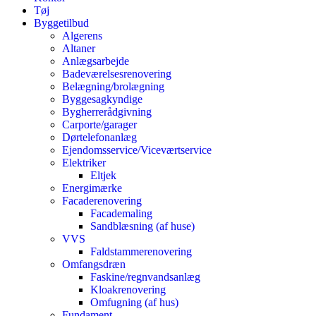
Tøj
Byggetilbud
Algerens
Altaner
Anlægsarbejde
Badeværelsesrenovering
Belægning/brolægning
Byggesagkyndige
Bygherrerådgivning
Carporte/garager
Dørtelefonanlæg
Ejendomsservice/Viceværtservice
Elektriker
Eltjek
Energimærke
Facaderenovering
Facademaling
Sandblæsning (af huse)
VVS
Faldstammerenovering
Omfangsdræn
Faskine/regnvandsanlæg
Kloakrenovering
Omfugning (af hus)
Fundament