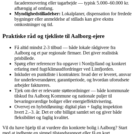
facaderenovering eller tagarbejde — typisk 5.000–60.000 kr.
afhængig af omfang.
Myndighedstilladelser:
Lokalplaner, dispensation for fredede
bygninger eller anmeldelse af stillads kan give ekstra
omkostninger og tid.
Praktiske råd og tjekliste til Aalborg‑ejere
Få altid mindst 2‑3 tilbud — både lokale rådgivere fra
Aalborg og et par regionale firmaer. Det giver realistisk
prisbillede.
Spørg efter referencer fra opgaver i Nordjylland og konkret
erfaring med fugt/klimaudfordringer ved Limfjorden.
Inkluder en punktliste i kontrakten: hvad der er leveret, ansvar
for underleverandører, garantiperiode, og hvordan uforudsete
arbejder faktureres.
Tjek om der er relevante støtteordninger — både kommunale
tilskud fra Aalborg Kommune og nationale puljer til
bevaringsværdige boliger eller energieffektivisering.
Overvej en hybridløsning: digital plan + faglig inspektion
hvert 2.–3. år. Det er ofte billigst samlet set og giver både
fleksibilitet og faglig kvalitet.
Vil du have hjælp til at vurdere din konkrete bolig i Aalborg? Start
med at indhente en simpel tilstandsrapport eller få en kort