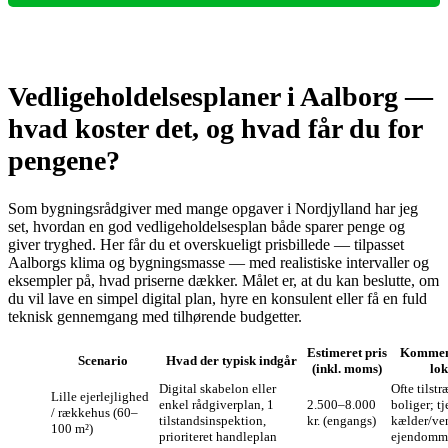
Vedligeholdelsesplaner i Aalborg —
hvad koster det, og hvad får du for
pengene?
Som bygningsrådgiver med mange opgaver i Nordjylland har jeg
set, hvordan en god vedligeholdelsesplan både sparer penge og
giver tryghed. Her får du et overskueligt prisbillede — tilpasset
Aalborgs klima og bygningsmasse — med realistiske intervaller og
eksempler på, hvad priserne dækker. Målet er, at du kan beslutte, om
du vil lave en simpel digital plan, hyre en konsulent eller få en fuld
teknisk gennemgang med tilhørende budgetter.
Estimeret pris
Kommen
Scenario
Hvad der typisk indgår
(inkl. moms)
lok
Digital skabelon eller
Ofte tilstr
Lille ejerlejlighed
enkel rådgiverplan, 1
2.500–8.000
boliger; t
/ rækkehus (60–
tilstandsinspektion,
kr. (engangs)
kælder/ven
100 m²)
prioriteret handleplan
ejendomm