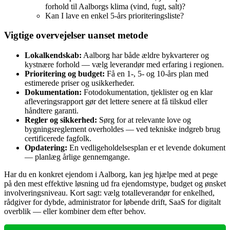
forhold til Aalborgs klima (vind, fugt, salt)?
Kan I lave en enkel 5‑års prioriteringsliste?
Vigtige overvejelser uanset metode
Lokalkendskab:
Aalborg har både ældre bykvarterer og
kystnære forhold — vælg leverandør med erfaring i regionen.
Prioritering og budget:
Få en 1‑, 5‑ og 10‑års plan med
estimerede priser og usikkerheder.
Dokumentation:
Fotodokumentation, tjeklister og en klar
afleveringsrapport gør det lettere senere at få tilskud eller
håndtere garanti.
Regler og sikkerhed:
Sørg for at relevante love og
bygningsreglement overholdes — ved tekniske indgreb brug
certificerede fagfolk.
Opdatering:
En vedligeholdelsesplan er et levende dokument
— planlæg årlige gennemgange.
Har du en konkret ejendom i Aalborg, kan jeg hjælpe med at pege
på den mest effektive løsning ud fra ejendomstype, budget og ønsket
involveringsniveau. Kort sagt: vælg totalleverandør for enkelhed,
rådgiver for dybde, administrator for løbende drift, SaaS for digitalt
overblik — eller kombiner dem efter behov.