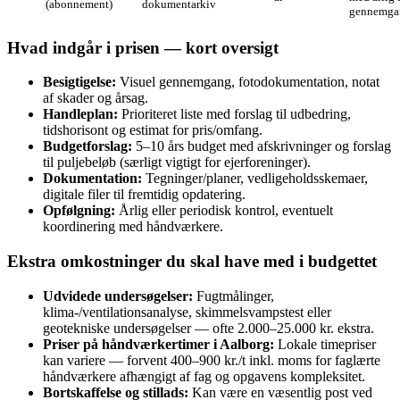
(abonnement)
dokumentarkiv
gennemga
Hvad indgår i prisen — kort oversigt
Besigtigelse:
Visuel gennemgang, fotodokumentation, notat
af skader og årsag.
Handleplan:
Prioriteret liste med forslag til udbedring,
tidshorisont og estimat for pris/omfang.
Budgetforslag:
5–10 års budget med afskrivninger og forslag
til puljebeløb (særligt vigtigt for ejerforeninger).
Dokumentation:
Tegninger/planer, vedligeholdsskemaer,
digitale filer til fremtidig opdatering.
Opfølgning:
Årlig eller periodisk kontrol, eventuelt
koordinering med håndværkere.
Ekstra omkostninger du skal have med i budgettet
Udvidede undersøgelser:
Fugtmålinger,
klima‑/ventilationsanalyse, skimmelsvampstest eller
geotekniske undersøgelser — ofte 2.000–25.000 kr. ekstra.
Priser på håndværkertimer i Aalborg:
Lokale timepriser
kan variere — forvent 400–900 kr./t inkl. moms for faglærte
håndværkere afhængigt af fag og opgavens kompleksitet.
Bortskaffelse og stillads:
Kan være en væsentlig post ved