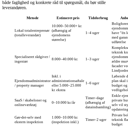
både faglighed og konkrete råd til spørgsmål, du bør stille
leverandøren.
Metode
Estimeret pris
Tidsforbrug
Anbef
Boligforen
10.000–50.000+ kr.
ejendomme
Lokal totalentreprenør
(afhængig af
1–4 uger
have “én 
(totalleverandør)
ejendomens
med garan
størrelse)
udførelse
Komplekse
teknisk k
Specialiseret rådgiver /
ejendomme
8.000–40.000 kr.
1–3 uger
ingeniør
ældre murv
facader ve
Limfjorde
Inkl. i
Løbende dr
Ejendomsadministrator
administrationsaftale
plan skal i
1–6 uger
/ property manager
eller 5.000–25.000
budget og
kr. ekstra
vedligeho
Enkle eje
Timer–dage
SaaS / skabeloner og
private hus
0–10.000 kr./år
(afhængig af
onlineværktøj
selv vil st
dataindsamling)
opdaterin
Private bo
Gør‑det‑selv med
1.000–10.000 kr.
Timer–2 uger
teknisk fla
ekstern inspektion
(inspektion inkl.)
budget