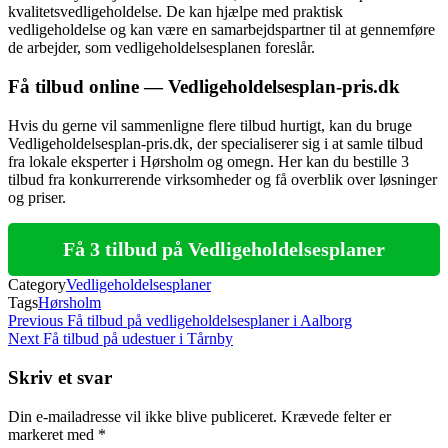
kvalitetsvedligeholdelse. De kan hjælpe med praktisk
vedligeholdelse og kan være en samarbejdspartner til at gennemføre
de arbejder, som vedligeholdelsesplanen foreslår.
Få tilbud online — Vedligeholdelsesplan-pris.dk
Hvis du gerne vil sammenligne flere tilbud hurtigt, kan du bruge
Vedligeholdelsesplan-pris.dk, der specialiserer sig i at samle tilbud
fra lokale eksperter i Hørsholm og omegn. Her kan du bestille 3
tilbud fra konkurrerende virksomheder og få overblik over løsninger
og priser.
Få 3 tilbud på Vedligeholdelsesplaner
Category
Vedligeholdelsesplaner
Tags
Hørsholm
Indlægsnavigation
Previous
Previous
Få tilbud på vedligeholdelsesplaner i Aalborg
Post
Next
Next
Få tilbud på udestuer i Tårnby
Post
Skriv et svar
Din e-mailadresse vil ikke blive publiceret.
Krævede felter er
markeret med
*