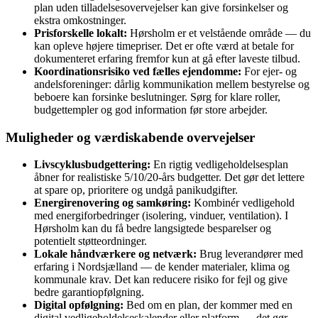
plan uden tilladelsesovervejelser kan give forsinkelser og
ekstra omkostninger.
Prisforskelle lokalt:
Hørsholm er et velstående område — du
kan opleve højere timepriser. Det er ofte værd at betale for
dokumenteret erfaring fremfor kun at gå efter laveste tilbud.
Koordinationsrisiko ved fælles ejendomme:
For ejer- og
andelsforeninger: dårlig kommunikation mellem bestyrelse og
beboere kan forsinke beslutninger. Sørg for klare roller,
budgettempler og god information før store arbejder.
Muligheder og værdiskabende overvejelser
Livscyklusbudgettering:
En rigtig vedligeholdelsesplan
åbner for realistiske 5/10/20-års budgetter. Det gør det lettere
at spare op, prioritere og undgå panikudgifter.
Energirenovering og samkøring:
Kombinér vedligehold
med energiforbedringer (isolering, vinduer, ventilation). I
Hørsholm kan du få bedre langsigtede besparelser og
potentielt støtteordninger.
Lokale håndværkere og netværk:
Brug leverandører med
erfaring i Nordsjælland — de kender materialer, klima og
kommunale krav. Det kan reducere risiko for fejl og give
bedre garantiopfølgning.
Digital opfølgning:
Bed om en plan, der kommer med en
digital vedligeholdelseskalender eller platform — det gør