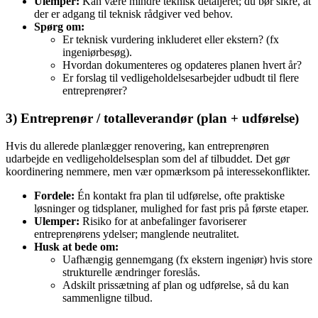
Ulemper:
Kan være mindre teknisk detaljeret; du bør sikre, at
der er adgang til teknisk rådgiver ved behov.
Spørg om:
Er teknisk vurdering inkluderet eller ekstern? (fx
ingeniørbesøg).
Hvordan dokumenteres og opdateres planen hvert år?
Er forslag til vedligeholdelsesarbejder udbudt til flere
entreprenører?
3) Entreprenør / totalleverandør (plan + udførelse)
Hvis du allerede planlægger renovering, kan entreprenøren
udarbejde en vedligeholdelsesplan som del af tilbuddet. Det gør
koordinering nemmere, men vær opmærksom på interessekonflikter.
Fordele:
Én kontakt fra plan til udførelse, ofte praktiske
løsninger og tidsplaner, mulighed for fast pris på første etaper.
Ulemper:
Risiko for at anbefalinger favoriserer
entreprenørens ydelser; manglende neutralitet.
Husk at bede om:
Uafhængig gennemgang (fx ekstern ingeniør) hvis store
strukturelle ændringer foreslås.
Adskilt prissætning af plan og udførelse, så du kan
sammenligne tilbud.