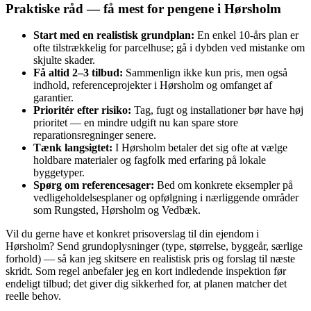
Praktiske råd — få mest for pengene i Hørsholm
Start med en realistisk grundplan:
En enkel 10‑års plan er
ofte tilstrækkelig for parcelhuse; gå i dybden ved mistanke om
skjulte skader.
Få altid 2–3 tilbud:
Sammenlign ikke kun pris, men også
indhold, referenceprojekter i Hørsholm og omfanget af
garantier.
Prioritér efter risiko:
Tag, fugt og installationer bør have høj
prioritet — en mindre udgift nu kan spare store
reparationsregninger senere.
Tænk langsigtet:
I Hørsholm betaler det sig ofte at vælge
holdbare materialer og fagfolk med erfaring på lokale
byggetyper.
Spørg om referencesager:
Bed om konkrete eksempler på
vedligeholdelsesplaner og opfølgning i nærliggende områder
som Rungsted, Hørsholm og Vedbæk.
Vil du gerne have et konkret prisoverslag til din ejendom i
Hørsholm? Send grundoplysninger (type, størrelse, byggeår, særlige
forhold) — så kan jeg skitsere en realistisk pris og forslag til næste
skridt. Som regel anbefaler jeg en kort indledende inspektion før
endeligt tilbud; det giver dig sikkerhed for, at planen matcher det
reelle behov.