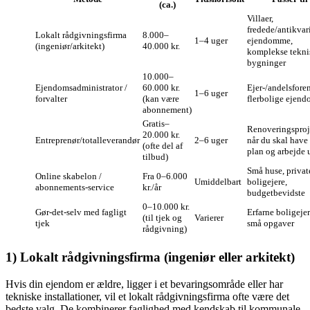
(ca.)
Villaer,
fredede/antikvar
Lokalt rådgivningsfirma
8.000–
1–4 uger
ejendomme,
(ingeniør/arkitekt)
40.000 kr.
komplekse tekni
bygninger
10.000–
Ejendomsadministrator /
60.000 kr.
Ejer-/andelsforen
1–6 uger
forvalter
(kan være
flerbolige ejen
abonnement)
Gratis–
Renoveringsproj
20.000 kr.
Entreprenør/totalleverandør
2–6 uger
når du skal have
(ofte del af
plan og arbejde 
tilbud)
Små huse, privat
Online skabelon /
Fra 0–6.000
Umiddelbart
boligejere,
abonnements‑service
kr./år
budgetbevidste
0–10.000 kr.
Gør‑det‑selv med fagligt
Erfarne boligejer
(til tjek og
Varierer
tjek
små opgaver
rådgivning)
1) Lokalt rådgivningsfirma (ingeniør eller arkitekt)
Hvis din ejendom er ældre, ligger i et bevaringsområde eller har
tekniske installationer, vil et lokalt rådgivningsfirma ofte være det
bedste valg. De kombinerer faglighed med kendskab til kommunale