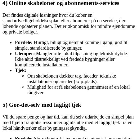
4) Online skabeloner og abonnements‑services
Der findes digitale løsninger hvor du køber en
standardvedligeholdelsesplan eller abonnerer på en service, der
løbende opdaterer planen. Det er økonomisk for mindre ejendomme
og private boliger.
Fordele:
Hurtigt, billigt og nemt at komme i gang; god til
simple, standardiserede bygninger.
Ulemper:
Mangler ofte lokal tilpasning og teknisk dybde.
Ikke altid tilstrækkeligt ved fredede bygninger eller
komplicerede installationer.
Tjek:
Om skabelonen dækker tag, facader, tekniske
installationer og arealer (fx p‑plads).
Mulighed for at få skabelonen gennemset af en lokal
rådgiver.
5) Gør‑det‑selv med fagligt tjek
Vil du spare penge og har tid, kan du selv udarbejde en simpel plan
med hjælp fra gratis ressourcer og afslutte med et fagligt tjek fra en
lokal håndværker eller bygningssagkyndig.
Fordele:
Større kontrol, lavere omkostninger, lærer om din