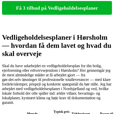
Få 3 tilbud på Vedligeholdelsesplaner
Vedligeholdelsesplaner i Hørsholm
— hvordan få dem lavet og hvad du
skal overveje
Skal du have udarbejdet en vedligeholdelsesplan for din bolig,
ejerforening eller erhvervsejendom i Hørsholm? Her gennemgår jeg
de mest almindelige måder at få arbejdet gjort — fra
gør‑det‑selv‑løsninger til professionelle totalleverancer — med klare
fordele/ulemper, prispejl og konkrete spørgsmål du bør stille. Jeg har
arbejdet med vedligeholdelsesplaner i Nordsjælland og ved, hvilke
lokale forhold der ofte spiller ind: ældre villaer, bevarings- og
lokalplaner, kystnært klima og høje krav til dokumentation og
garanti.
Typisk pris
Metode
Tidshorisont
Passer til