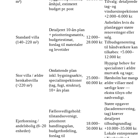
m²)
Tilvalg: detaljerede
årshjul, estimeret
tag- og
budget pr. post
vinduesinspektione
+2.000–6.000 kr.
Anbefales hvis du
planlægger større
Detaljeret 10‑års plan
renoveringer eller
+ prioriteringsmatrix,
Standard villa
12.000–
salg.
budgetestimat,
(140–220 m²)
28.000 kr.
Tilbudsgenerering
forslag til materialer
til håndværkere kan
og levetider
tilkøbes: +5.000–
12.000 kr.
Hyppigt behov for
specialister i ældre
Omfattende plan
murværk og tage;
Stor villa / ældre
inkl. bygningsarkiv,
25.000–
Hørsholm har mang
herskabsvilla
specialinspektioner
60.000 kr.
ældre villaer med
(>220 m²)
(tag, fugt, struktur),
særlige krav —
10+ års plan
ekstra tilsyn ofte
nødvendigt.
Større opgaver
(facaderenovering,
Fællesvedligehold:
tag) kræver
tilstandsoversigt,
detaljeret
Ejerforening /
prioriteret
18.000–
tilbudsgrundlag:
andelsbolig (6–20
handlingsplan,
50.000 kr.
+10.000–35.000 kr.
enheder)
budgetfordeling,
Lokale entreprenøre
forslag til