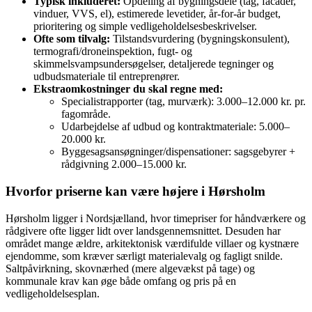
Typisk inkluderet:
Opdeling af bygningsdele (tag, facader,
vinduer, VVS, el), estimerede levetider, år-for-år budget,
prioritering og simple vedligeholdelsesbeskrivelser.
Ofte som tilvalg:
Tilstandsvurdering (bygningskonsulent),
termografi/droneinspektion, fugt- og
skimmelsvampsundersøgelser, detaljerede tegninger og
udbudsmateriale til entreprenører.
Ekstraomkostninger du skal regne med:
Specialistrapporter (tag, murværk): 3.000–12.000 kr. pr.
fagområde.
Udarbejdelse af udbud og kontraktmateriale: 5.000–
20.000 kr.
Byggesagsansøgninger/dispensationer: sagsgebyrer +
rådgivning 2.000–15.000 kr.
Hvorfor priserne kan være højere i Hørsholm
Hørsholm ligger i Nordsjælland, hvor timepriser for håndværkere og
rådgivere ofte ligger lidt over landsgennemsnittet. Desuden har
området mange ældre, arkitektonisk værdifulde villaer og kystnære
ejendomme, som kræver særligt materialevalg og fagligt snilde.
Saltpåvirkning, skovnærhed (mere algevækst på tage) og
kommunale krav kan øge både omfang og pris på en
vedligeholdelsesplan.