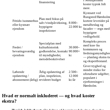
i Nordsjælland
finansiering
koster typisk lidt
mere.
Kystnært ved
Rungsted/Hørsholm
Plan med fokus på
Fritids-/sommerhus
kortere levetider på
salt-/vindpåvirkning,
8.000–
eller kystnær
metalbeslag og
hyppigere
22.000 kr.
ejendom
facader — regn med
inspektioner
hyppigere
vedligehold.
Kompleks proces
Specialplan med
med krav fra
Fredet /
kulturhistorisk
30.000–
kommunen og
bevaringsværdig
godkendelse, kontakt
90.000+
fredningsmyndighe
ejendom
til myndigheder,
kr.
— planlæg ekstra ti
metodebeskrivelser
og ekspertbistand.
Giver tryghed og
mindre risiko for
Løbende
Årlig opdatering af
2.500–
uforudsete udgifter;
opdatering /
plan, inspektion,
12.000
populært i
abonnement (årlig)
revideret budget
kr./år
ejerforeninger i
Hørsholm.
Hvad er normalt inkluderet — og hvad koster
ekstra?