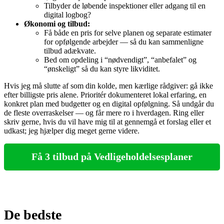
Tilbyder de løbende inspektioner eller adgang til en
digital logbog?
Økonomi og tilbud:
Få både en pris for selve planen og separate estimater
for opfølgende arbejder — så du kan sammenligne
tilbud adækvate.
Bed om opdeling i “nødvendigt”, “anbefalet” og
“ønskeligt” så du kan styre likviditet.
Hvis jeg må slutte af som din kolde, men kærlige rådgiver: gå ikke
efter billigste pris alene. Prioritér dokumenteret lokal erfaring, en
konkret plan med budgetter og en digital opfølgning. Så undgår du
de fleste overraskelser — og får mere ro i hverdagen. Ring eller
skriv gerne, hvis du vil have mig til at gennemgå et forslag eller et
udkast; jeg hjælper dig meget gerne videre.
Få 3 tilbud på Vedligeholdelsesplaner
De bedste