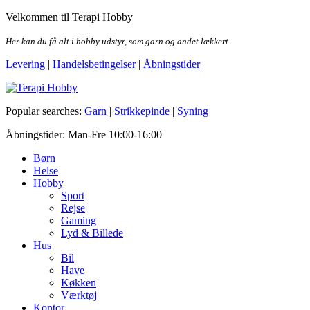
Skip
Velkommen til Terapi Hobby
to
the
Her kan du få alt i hobby udstyr, som garn og andet lækkert
content
Levering
|
Handelsbetingelser
|
Åbningstider
Terapi Hobby
Popular searches:
Garn
|
Strikkepinde
|
Syning
Åbningstider: Man-Fre 10:00-16:00
Børn
Helse
Hobby
Sport
Rejse
Gaming
Lyd & Billede
Hus
Bil
Have
Køkken
Værktøj
Kontor