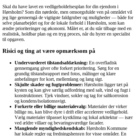
Skal du have lavet en vedligeholdelsesplan for din ejendom i
Hørsholm? Som din nørdede, men omsorgsfulde ven på området vil
jeg lige gennemgå de vigtigste faldgruber og muligheder — både for
selve planarbejdet og for de lokale forhold i Hørsholm, som kan
ændre prioriteringer og økonomi. Målet er, at du står tilbage med en
realistisk, holdbar plan og en tryg proces, når du hyrer en specialist
til opgaven.
Risici og ting at være opmærksom på
Undervurderet tilstandsafdækning:
En overfladisk
gennemgang giver ofte forkert prioritering. Sørg for en
grundig tilstandsrapport med fotos, målinger og klare
anbefalinger for kort, mellemlang og lang sigt.
Skjulte skader og fugtproblemer:
Hørsholm ligger tæt på
kysten og kan give særlig udfordring med salt, vind og fugt i
konstruktioner. Tjek vinduer, sokler og tag for saltkorrosion
og kondens/isolationssvigt.
Forkerte eller billige materialevalg:
Materialer der virker
billige nu, kan blive dyre i drift eller accelerere vedligehold.
Vælg materialer tilpasset kystklima og lokal arkitektur — især
ved ældre villaer og bevaringsværdige facader.
Manglende myndighedskendskab:
Hørsholm Kommune
har lokale regler og fredningshensyn for visse områder. En