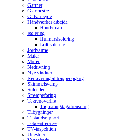
Gartner
Glarmestre
Gulvarbejde
Håndværker arbejde
Handyman
Isolering
Hulmursisolering
Loftisolering
Jordvarme
Maler
Murer
Nedrivning
Nye vinduer
Renovering af trappeopgang
Skimmelsvamp
Solceller
Strømpeforing
Tagrenovering
Tagmaling/tagafrensning
Tilbygninger
Tilstandsrapport
Totalentreprise
TV-inspektion
Udestuer