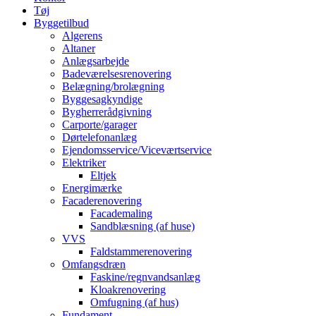
Tøj
Byggetilbud
Algerens
Altaner
Anlægsarbejde
Badeværelsesrenovering
Belægning/brolægning
Byggesagkyndige
Bygherrerådgivning
Carporte/garager
Dørtelefonanlæg
Ejendomsservice/Viceværtservice
Elektriker
Eltjek
Energimærke
Facaderenovering
Facademaling
Sandblæsning (af huse)
VVS
Faldstammerenovering
Omfangsdræn
Faskine/regnvandsanlæg
Kloakrenovering
Omfugning (af hus)
Fundament