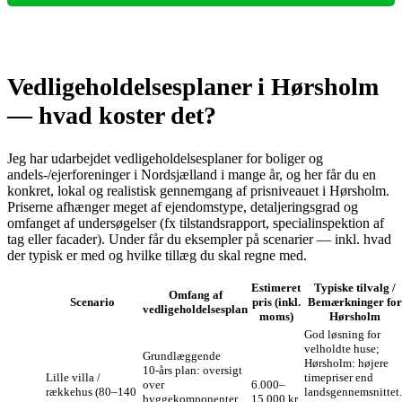
Vedligeholdelsesplaner i Hørsholm
— hvad koster det?
Jeg har udarbejdet vedligeholdelsesplaner for boliger og
andels-/ejerforeninger i Nordsjælland i mange år, og her får du en
konkret, lokal og realistisk gennemgang af prisniveauet i Hørsholm.
Priserne afhænger meget af ejendomstype, detaljeringsgrad og
omfanget af undersøgelser (fx tilstandsrapport, specialinspektion af
tag eller facader). Under får du eksempler på scenarier — inkl. hvad
der typisk er med og hvilke tillæg du skal regne med.
Estimeret
Typiske tilvalg /
Omfang af
Scenario
pris (inkl.
Bemærkninger for
vedligeholdelsesplan
moms)
Hørsholm
God løsning for
velholdte huse;
Grundlæggende
Hørsholm: højere
10‑års plan: oversigt
Lille villa /
timepriser end
over
6.000–
rækkehus (80–140
landsgennemsnittet.
byggekomponenter,
15.000 kr.