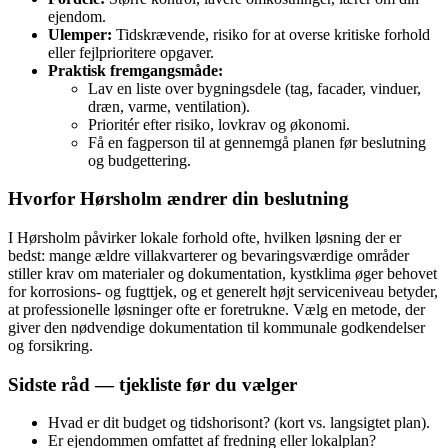
ejendom.
Ulemper:
Tidskrævende, risiko for at overse kritiske forhold
eller fejlprioritere opgaver.
Praktisk fremgangsmåde:
Lav en liste over bygningsdele (tag, facader, vinduer,
dræn, varme, ventilation).
Prioritér efter risiko, lovkrav og økonomi.
Få en fagperson til at gennemgå planen før beslutning
og budgettering.
Hvorfor Hørsholm ændrer din beslutning
I Hørsholm påvirker lokale forhold ofte, hvilken løsning der er
bedst: mange ældre villakvarterer og bevaringsværdige områder
stiller krav om materialer og dokumentation, kystklima øger behovet
for korrosions- og fugttjek, og et generelt højt serviceniveau betyder,
at professionelle løsninger ofte er foretrukne. Vælg en metode, der
giver den nødvendige dokumentation til kommunale godkendelser
og forsikring.
Sidste råd — tjekliste før du vælger
Hvad er dit budget og tidshorisont? (kort vs. langsigtet plan).
Er ejendommen omfattet af fredning eller lokalplan?